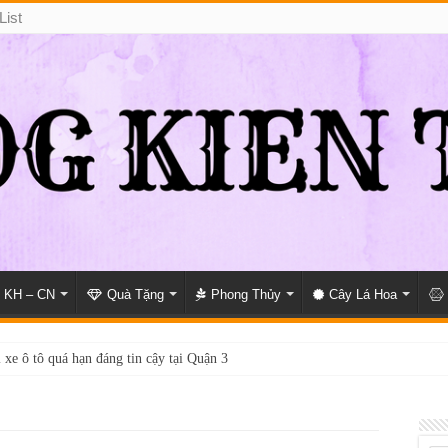
List
KH – CN
Quà Tặng
Phong Thủy
Cây Lá Hoa
 xe ô tô quá hạn đáng tin cậy tại Quận 3