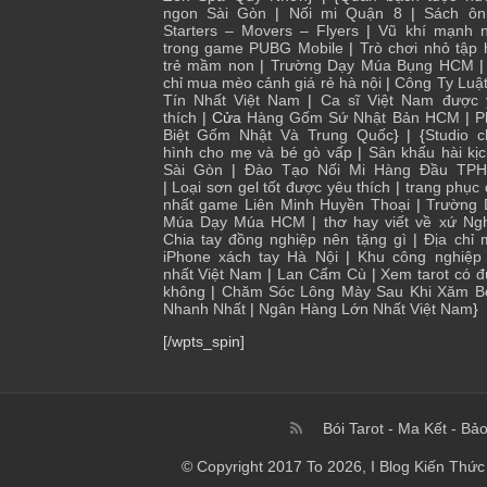
ngon Sài Gòn
|
Nối mi Quận 8
|
Sách ôn
Starters – Movers – Flyers
|
Vũ khí mạnh n
trong game PUBG Mobile
|
Trò chơi nhỏ tập
trẻ mầm non
|
Trường Dạy Múa Bụng HCM
chỉ mua mèo cảnh giá rẻ hà nội
|
Công Ty Luậ
Tín Nhất Việt Nam
|
Ca sĩ Việt Nam được 
thích
| Cửa
Hàng Gốm Sứ Nhật Bản HCM
|
P
Biệt Gốm Nhật Và Trung Quốc
} | {
Studio 
hình cho mẹ và bé gò vấp
|
Sân khấu hài kị
Sài Gòn
|
Đào Tạo Nối Mi Hàng Đầu TP
|
Loại sơn gel tốt được yêu thích
|
trang phục
nhất game Liên Minh Huyền Thoại
|
Trường 
Múa Dạy Múa HCM
|
thơ hay viết về xứ Ng
Chia tay đồng nghiệp nên tặng gì
|
Địa chỉ
iPhone xách tay Hà Nội
|
Khu công nghiệp 
nhất Việt Nam
|
Lan Cẩm Cù
|
Xem tarot có 
không
|
Chăm Sóc Lông Mày Sau Khi Xăm B
Nhanh Nhất
|
Ngân Hàng Lớn Nhất Việt Nam
}
[/wpts_spin]
Bói Tarot
-
Ma Kết
-
Bảo
© Copyright 2017 To 2026, I Blog Kiến Thức