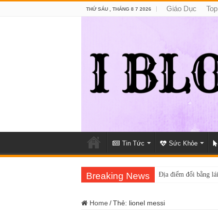
Giáo Dục
Top
THỨ SÁU , THÁNG 8 7 2026
Tin Tức
Sức Khỏe
Breaking News
Địa điểm đổi bằng lái
Home
/
Thẻ:
lionel messi