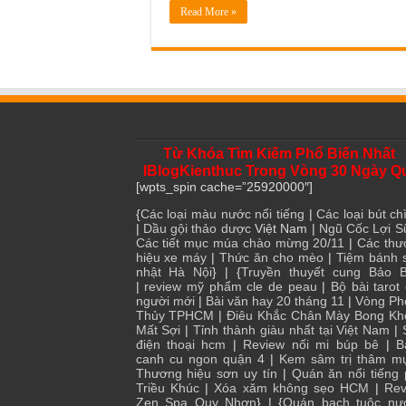
Read More »
Từ Khóa Tìm Kiếm Phổ Biến Nhất
IBlogKienthuc Trong Vòng 30 Ngày Q
[wpts_spin cache=”25920000″]
{
Các loại màu nước nổi tiếng
|
Các loại bút chì
|
Dầu gội thảo dược
Việt Nam |
Ngũ Cốc Lợi S
Các tiết mục múa chào mừng 20/11
|
Các thư
hiệu xe máy
|
Thức ăn cho mèo
|
Tiệm bánh 
nhật Hà Nội
} | {
Truyền thuyết cung Bảo B
|
review mỹ phẩm cle de peau
|
Bộ bài tarot
người mới
|
Bài văn hay 20 tháng 11
|
Vòng Ph
Thủy TPHCM
|
Điêu Khắc Chân Mày Bong Kh
Mất Sợi
|
Tỉnh thành giàu nhất tại Việt Nam
|
điện thoại hcm
|
Review nối mi búp bê
|
B
canh cu ngon quận 4
|
Kem sâm trị thâm m
Thương hiệu sơn uy tín
|
Quán ăn nổi tiếng
Triều Khúc
|
Xóa xăm không sẹo HCM
|
Rev
Zen Spa Quy Nhơn
} | {
Quán bạch tuộc nư