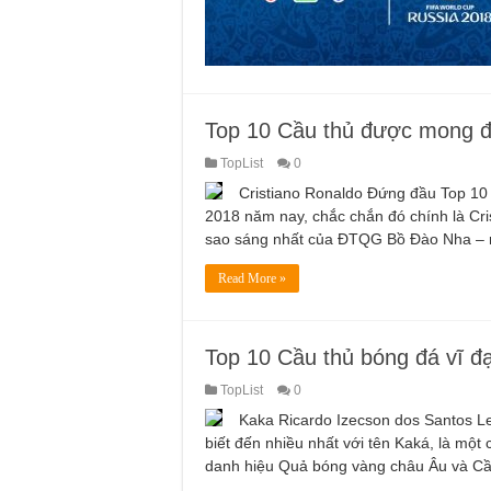
Top 10 Cầu thủ được mong đ
TopList
0
Cristiano Ronaldo Đứng đầu Top 10
2018 năm nay, chắc chắn đó chính là Cris
sao sáng nhất của ĐTQG Bồ Đào Nha – 
Read More »
Top 10 Cầu thủ bóng đá vĩ đạ
TopList
0
Kaka Ricardo Izecson dos Santos Lei
biết đến nhiều nhất với tên Kaká, là một
danh hiệu Quả bóng vàng châu Âu và Cầ