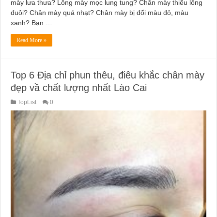
mày lưa thưa? Lông mày mọc lung tung? Chân mày thiếu lông
đuôi? Chân mày quá nhạt? Chân mày bị đổi màu đỏ, màu
xanh? Bạn …
Read More »
Top 6 Địa chỉ phun thêu, điêu khắc chân mày
đẹp vầ chất lượng nhất Lào Cai
TopList
0