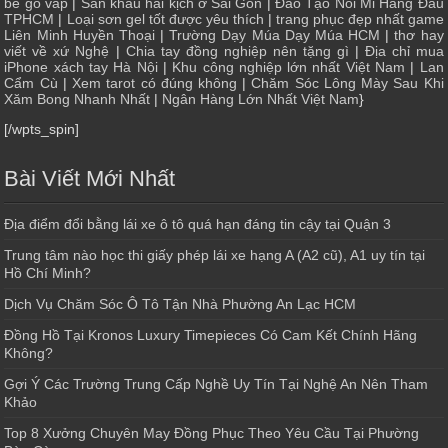
bé gò vấp
|
Sân khấu hài kịch ở Sài Gòn
|
Đào Tạo Nối Mi Hàng Đầu
TPHCM
|
Loại sơn gel tốt được yêu thích
|
trang phục đẹp nhất game
Liên Minh Huyền Thoại
|
Trường Dạy Múa Dạy Múa HCM
|
thơ hay
viết về xứ Nghệ
|
Chia tay đồng nghiệp nên tặng gì
|
Địa chỉ mua
iPhone xách tay Hà Nội
|
Khu công nghiệp lớn nhất Việt Nam
|
Lan
Cẩm Cù
|
Xem tarot có đúng không
|
Chăm Sóc Lông Mày Sau Khi
Xăm Bong Nhanh Nhất
|
Ngân Hàng Lớn Nhất Việt Nam
}
[/wpts_spin]
Bài Viết Mới Nhất
Địa điểm đổi bằng lái xe ô tô quá hạn đáng tin cậy tại Quận 3
Trung tâm nào học thi giấy phép lái xe hạng A (A2 cũ), A1 uy tín tại
Hồ Chí Minh?
Dịch Vụ Chăm Sóc Ô Tô Tận Nhà Phường An Lạc HCM
Đồng Hồ Tại Kronos Luxury Timepieces Có Cam Kết Chính Hãng
Không?
Gợi Ý Các Trường Trung Cấp Nghề Uy Tín Tại Nghệ An Nên Tham
Khảo
Top 8 Xưởng Chuyên May Đồng Phục Theo Yêu Cầu Tại Phường