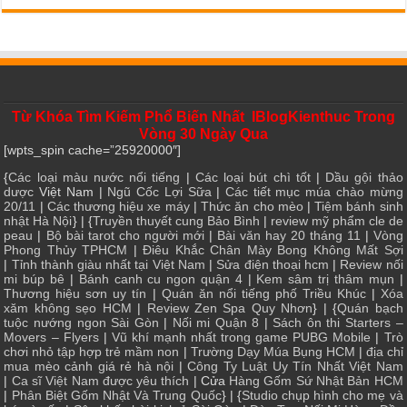
Từ Khóa Tìm Kiếm Phổ Biến Nhất IBlogKienthuc Trong
Vòng 30 Ngày Qua
[wpts_spin cache=”25920000″]
{
Các loại màu nước nổi tiếng
|
Các loại bút chì tốt
|
Dầu gội thảo
dược
Việt Nam |
Ngũ Cốc Lợi Sữa
|
Các tiết mục múa chào mừng
20/11
|
Các thương hiệu xe máy
|
Thức ăn cho mèo
|
Tiệm bánh sinh
nhật Hà Nội
} | {
Truyền thuyết cung Bảo Bình
|
review mỹ phẩm cle de
peau
|
Bộ bài tarot cho người mới
|
Bài văn hay 20 tháng 11
|
Vòng
Phong Thủy TPHCM
|
Điêu Khắc Chân Mày Bong Không Mất Sợi
|
Tỉnh thành giàu nhất tại Việt Nam
|
Sửa điện thoại hcm
|
Review nối
mi búp bê
|
Bánh canh cu ngon quận 4
|
Kem sâm trị thâm mụn
|
Thương hiệu sơn uy tín
|
Quán ăn nổi tiếng phố Triều Khúc
|
Xóa
xăm không sẹo HCM
|
Review Zen Spa Quy Nhơn
} | {
Quán bạch
tuộc nướng ngon Sài Gòn
|
Nối mi Quận 8
|
Sách ôn thi Starters –
Movers – Flyers
|
Vũ khí mạnh nhất trong game PUBG Mobile
|
Trò
chơi nhỏ tập hợp trẻ mầm non
|
Trường Dạy Múa Bụng HCM
|
địa chỉ
mua mèo cảnh giá rẻ hà nội
|
Công Ty Luật Uy Tín Nhất Việt Nam
|
Ca sĩ Việt Nam được yêu thích
| Cửa
Hàng Gốm Sứ Nhật Bản HCM
|
Phân Biệt Gốm Nhật Và Trung Quốc
} | {
Studio chụp hình cho mẹ và