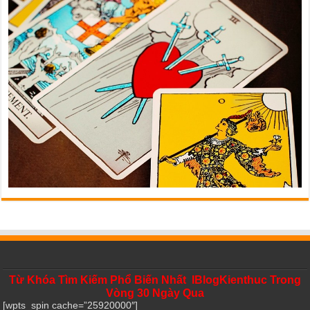
Từ Khóa Tìm Kiếm Phổ Biến Nhất IBlogKienthuc Trong
Vòng 30 Ngày Qua
[wpts_spin cache=”25920000″]