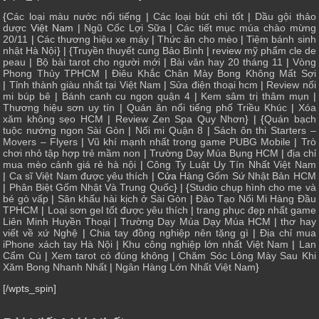
{
Các loại màu nước nổi tiếng
|
Các loại bút chì tốt
|
Dầu gội thảo
dược
Việt Nam |
Ngũ Cốc Lợi Sữa
|
Các tiết mục múa chào mừng
20/11
|
Các thương hiệu xe máy
|
Thức ăn cho mèo
|
Tiệm bánh sinh
nhật Hà Nội
} | {
Truyền thuyết cung Bảo Bình
|
review mỹ phẩm cle de
peau
|
Bộ bài tarot cho người mới
|
Bài văn hay 20 tháng 11
|
Vòng
Phong Thủy TPHCM
|
Điêu Khắc Chân Mày Bong Không Mất Sợi
|
Tỉnh thành giàu nhất tại Việt Nam
|
Sửa điện thoại hcm
|
Review nối
mi búp bê
|
Bánh canh cu ngon quận 4
|
Kem sâm trị thâm mụn
|
Thương hiệu sơn uy tín
|
Quán ăn nổi tiếng phố Triều Khúc
|
Xóa
xăm không sẹo HCM
|
Review Zen Spa Quy Nhơn
} | {
Quán bạch
tuộc nướng ngon Sài Gòn
|
Nối mi Quận 8
|
Sách ôn thi Starters –
Movers – Flyers
|
Vũ khí mạnh nhất trong game PUBG Mobile
|
Trò
chơi nhỏ tập hợp trẻ mầm non
|
Trường Dạy Múa Bụng HCM
|
địa chỉ
mua mèo cảnh giá rẻ hà nội
|
Công Ty Luật Uy Tín Nhất Việt Nam
|
Ca sĩ Việt Nam được yêu thích
| Cửa
Hàng Gốm Sứ Nhật Bản HCM
|
Phân Biệt Gốm Nhật Và Trung Quốc
} | {
Studio chụp hình cho mẹ và
bé gò vấp
|
Sân khấu hài kịch ở Sài Gòn
|
Đào Tạo Nối Mi Hàng Đầu
TPHCM
|
Loại sơn gel tốt được yêu thích
|
trang phục đẹp nhất game
Liên Minh Huyền Thoại
|
Trường Dạy Múa Dạy Múa HCM
|
thơ hay
viết về xứ Nghệ
|
Chia tay đồng nghiệp nên tặng gì
|
Địa chỉ mua
iPhone xách tay Hà Nội
|
Khu công nghiệp lớn nhất Việt Nam
|
Lan
Cẩm Cù
|
Xem tarot có đúng không
|
Chăm Sóc Lông Mày Sau Khi
Xăm Bong Nhanh Nhất
|
Ngân Hàng Lớn Nhất Việt Nam
}
[/wpts_spin]