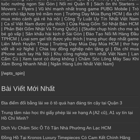
tuộc nướng ngon Sài Gòn
|
Nối mi Quận 8
|
Sách ôn thi Starters –
Movers – Flyers
|
Vũ khí mạnh nhất trong game PUBG Mobile
|
Trò
chơi nhỏ tập hợp trẻ mầm non
|
Trường Dạy Múa Bụng HCM
|
địa chỉ
mua mèo cảnh giá rẻ hà nội
|
Công Ty Luật Uy Tín Nhất Việt Nam
|
Ca sĩ Việt Nam được yêu thích
| Cửa
Hàng Gốm Sứ Nhật Bản HCM
|
Phân Biệt Gốm Nhật Và Trung Quốc
} | {
Studio chụp hình cho mẹ và
bé gò vấp
|
Sân khấu hài kịch ở Sài Gòn
|
Đào Tạo Nối Mi Hàng Đầu
TPHCM
|
Loại sơn gel tốt được yêu thích
|
trang phục đẹp nhất game
Liên Minh Huyền Thoại
|
Trường Dạy Múa Dạy Múa HCM
|
thơ hay
viết về xứ Nghệ
|
Chia tay đồng nghiệp nên tặng gì
|
Địa chỉ mua
iPhone xách tay Hà Nội
|
Khu công nghiệp lớn nhất Việt Nam
|
Lan
Cẩm Cù
|
Xem tarot có đúng không
|
Chăm Sóc Lông Mày Sau Khi
Xăm Bong Nhanh Nhất
|
Ngân Hàng Lớn Nhất Việt Nam
}
[/wpts_spin]
Bài Viết Mới Nhất
Địa điểm đổi bằng lái xe ô tô quá hạn đáng tin cậy tại Quận 3
Trung tâm nào học thi giấy phép lái xe hạng A (A2 cũ), A1 uy tín tại
Hồ Chí Minh?
Dịch Vụ Chăm Sóc Ô Tô Tận Nhà Phường An Lạc HCM
Đồng Hồ Tại Kronos Luxury Timepieces Có Cam Kết Chính Hãng