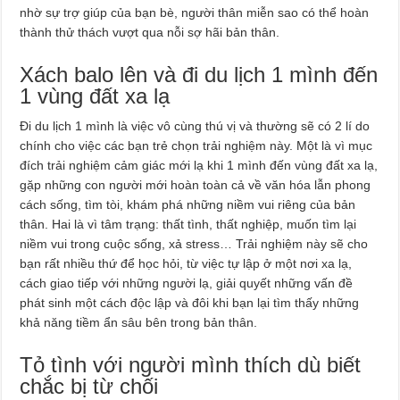
nhờ sự trợ giúp của bạn bè, người thân miễn sao có thể hoàn
thành thử thách vượt qua nỗi sợ hãi bản thân.
Xách balo lên và đi du lịch 1 mình đến
1 vùng đất xa lạ
Đi du lịch 1 mình là việc vô cùng thú vị và thường sẽ có 2 lí do
chính cho việc các bạn trẻ chọn trải nghiệm này. Một là vì mục
đích trải nghiệm cảm giác mới lạ khi 1 mình đến vùng đất xa lạ,
gặp những con người mới hoàn toàn cả về văn hóa lẫn phong
cách sống, tìm tòi, khám phá những niềm vui riêng của bản
thân. Hai là vì tâm trạng: thất tình, thất nghiệp, muốn tìm lại
niềm vui trong cuộc sống, xả stress… Trải nghiệm này sẽ cho
bạn rất nhiều thứ để học hỏi, từ việc tự lập ở một nơi xa lạ,
cách giao tiếp với những người lạ, giải quyết những vấn đề
phát sinh một cách độc lập và đôi khi bạn lại tìm thấy những
khả năng tiềm ẩn sâu bên trong bản thân.
Tỏ tình với người mình thích dù biết
chắc bị từ chối