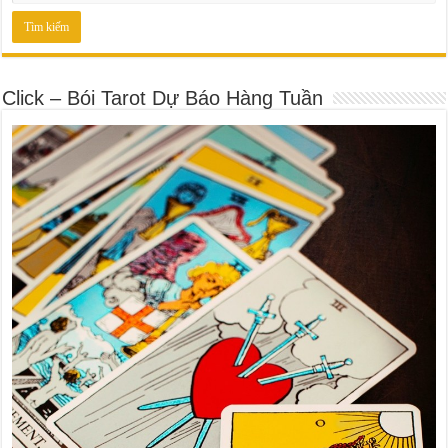
Click – Bói Tarot Dự Báo Hàng Tuần