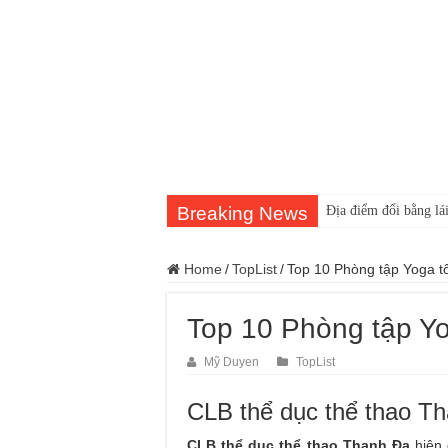
Breaking News
Địa điểm đổi bằng lái
Home
/
TopList
/
Top 10 Phòng tập Yoga t
Top 10 Phòng tập Yo
Mỹ Duyen
TopList
CLB thể dục thể thao T
CLB thể dục thể thao Thanh Đa
hiện 