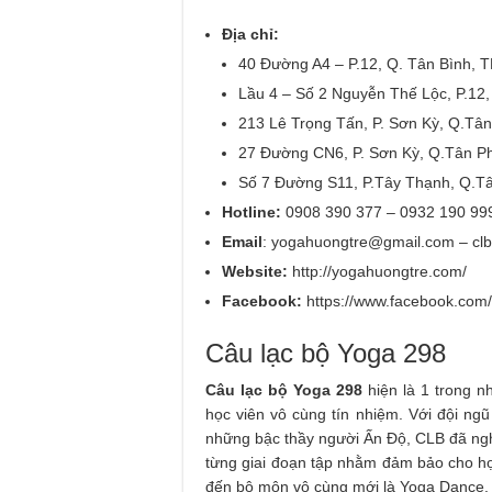
Địa chỉ:
40 Đường A4 – P.12, Q. Tân Bình, 
Lầu 4 – Số 2 Nguyễn Thế Lộc, P.12
213 Lê Trọng Tấn, P. Sơn Kỳ, Q.Tâ
27 Đường CN6, P. Sơn Kỳ, Q.Tân P
Số 7 Đường S11, P.Tây Thạnh, Q.T
Hotline:
0908 390 377 – 0932 190 99
Email
:
yogahuongtre@gmail.com
–
cl
Website:
http://yogahuongtre.com/
Facebook:
https://www.facebook.co
Câu lạc bộ Yoga 298
Câu lạc bộ Yoga 298
hiện là 1 trong 
học viên vô cùng tín nhiệm. Với đội ngũ
những bậc thầy người Ấn Độ, CLB đã ng
từng giai đoạn tập nhằm đảm bảo cho học
đến bộ môn vô cùng mới là Yoga Dance.