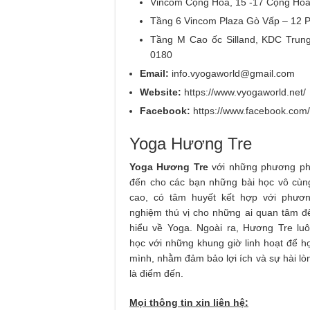
Vincom Cộng Hòa, 15 -17 Cộng Hòa,
Tầng 6 Vincom Plaza Gò Vấp – 12 P
Tầng M Cao ốc Silland, KDC Trun
0180
Email:
info.vyogaworld@gmail.com
Website:
https://www.vyogaworld.net/
Facebook:
https://www.facebook.com
Yoga Hương Tre
Yoga Hương Tre
với những phương phá
đến cho các bạn những bài học vô cùng
cao, có tâm huyết kết hợp với phươn
nghiệm thú vị cho những ai quan tâm đ
hiểu về Yoga. Ngoài ra, Hương Tre luôn
học với những khung giờ linh hoạt để h
mình, nhằm đảm bảo lợi ích và sự hài lò
là điểm đến.
Mọi thông tin xin liên hệ: