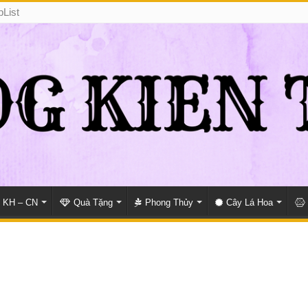
pList
KH – CN
Quà Tặng
Phong Thủy
Cây Lá Hoa