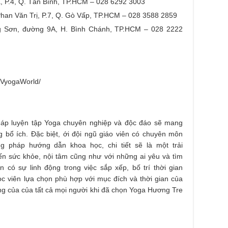
 P.4, Q. Tân Bình, TP.HCM – 028 6292 3003
han Văn Trị, P.7, Q. Gò Vấp, TP.HCM – 028 3588 2859
g Sơn, đường 9A, H. Bình Chánh, TP.HCM – 028 2222
/VyogaWorld/
p luyện tập Yoga chuyên nghiệp và độc đáo sẽ mang
 bổ ích. Đặc biệt, ới đội ngũ giáo viên có chuyên môn
g pháp hướng dẫn khoa học, chi tiết sẽ là một trải
ến sức khỏe, nội tâm cũng như với những ai yêu và tìm
 có sự linh động trong việc sắp xếp, bố trí thời gian
ọc viên lựa chọn phù hợp với mục đích và thời gian của
ng của của tất cả mọi người khi đã chọn Yoga Hương Tre