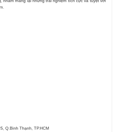
g, nhằm mang lại những trải nghiệm tích cực và tuyệt vời
âm.
.25, Q.Bình Thạnh, TP.HCM