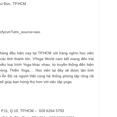
Thủ Đức, TP.HCM
/cfycvn?utm_source=seo
n hàng đầu hiện nay tại TP.HCM với hàng nghìn học viên
 các tỉnh thành lớn. VYoga World cam kết mang đến trải
iều loại hình Yoga khác nhau, từ truyền thống đến hiện
òng, Thiền Yoga,… Học viên tại đây sẽ được tận tình
 Ấn Độ và người Việt cùng hệ thống phòng tập rộng rãi
p sẽ giúp bạn hứng thú hơn với việc tập yoga.
, P.11, Q.10, TP.HCM – 028 6264 5793