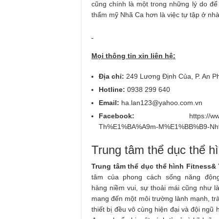
cũng chính là một trong những lý do đ
thẩm mỹ Nhã Ca hơn là việc tự tập ở nhà
Mọi thông tin xin liên hệ:
Địa chỉ:
249 Lương Định Của, P. An P
Hotline:
0938 299 640
Email:
ha.lan123@yahoo.com.vn
Facebook:
https://www.faceb
Th%E1%BA%A9m-M%E1%BB%B9-Nh%C
Trung tâm thể dục thể hì
Trung tâm thể dục thể hình Fitness& 
tâm của phong cách sống năng động
hàng niềm vui, sự thoải mái cũng như l
mang đến một môi trường lành mạnh, tràn
thiết bị đều vô cùng hiện đại và đội ngũ