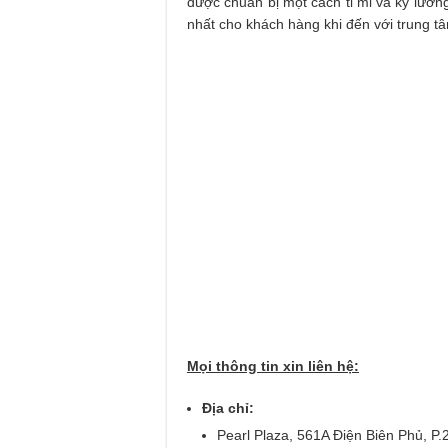
được chuẩn bị một cách tỉ mỉ và kỹ lưỡn
nhất cho khách hàng khi đến với trung t
Mọi thông tin xin liên hệ:
Địa chỉ:
Pearl Plaza, 561A Điện Biên Phủ, P