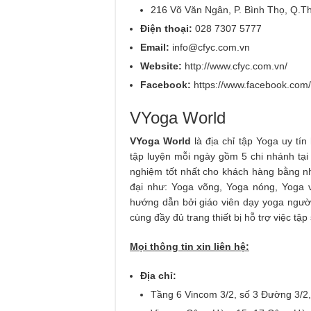
216 Võ Văn Ngân, P. Bình Thọ, Q.
Điện thoại:
028 7307 5777
Email:
info@cfyc.com.vn
Website:
http://www.cfyc.com.vn/
Facebook:
https://www.facebook.com
VYoga World
VYoga World
là địa chỉ tập Yoga uy tí
tập luyện mỗi ngày gồm 5 chi nhánh tại
nghiệm tốt nhất cho khách hàng bằng nh
đại như: Yoga võng, Yoga nóng, Yoga v
hướng dẫn bởi giáo viên dạy yoga người
cùng đầy đủ trang thiết bị hỗ trợ việc tậ
Mọi thông tin xin liên hệ:
Địa chỉ:
Tầng 6 Vincom 3/2, số 3 Đường 3/2