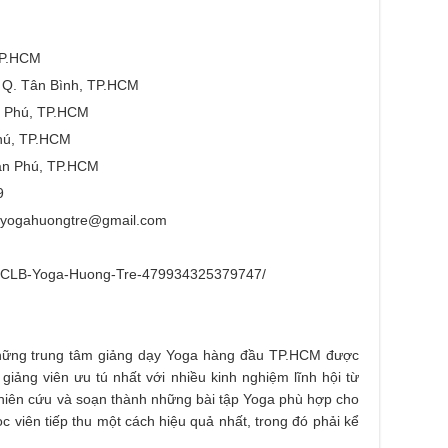
TP.HCM
, Q. Tân Bình, TP.HCM
n Phú, TP.HCM
hú, TP.HCM
ân Phú, TP.HCM
9
byogahuongtre@gmail.com
m/CLB-Yoga-Huong-Tre-479934325379747/
những trung tâm giảng dạy Yoga hàng đầu TP.HCM được
 giảng viên ưu tú nhất với nhiều kinh nghiệm lĩnh hội từ
hiên cứu và soạn thành những bài tập Yoga phù hợp cho
 viên tiếp thu một cách hiệu quả nhất, trong đó phải kể