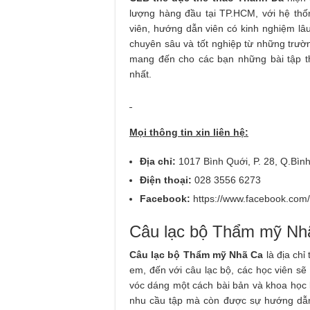
lượng hàng đầu tại TP.HCM, với hệ thố
viên, hướng dẫn viên có kinh nghiệm lâu
chuyên sâu và tốt nghiệp từ những trườn
mang đến cho các bạn những bài tập t
nhất.
Mọi thông tin xin liên hệ:
Địa chỉ:
1017 Bình Quới, P. 28, Q.Bì
Điện thoại:
028 3556 6273
Facebook:
https://www.facebook.co
Câu lạc bộ Thẩm mỹ Nh
Câu lạc bộ Thẩm mỹ Nhã Ca
là địa chỉ
em, đến với câu lạc bộ, các học viên sẽ
vóc dáng một cách bài bản và khoa học k
nhu cầu tập mà còn được sự hướng dẫn 