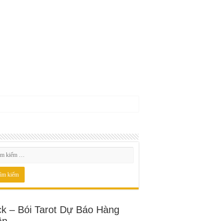
ck – Bói Tarot Dự Báo Hàng
ần