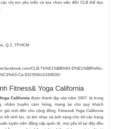
ể các chị em yêu mến và lựa chọn việc đến CLB thể dục
.
hú, Q.2, TP.HCM
ook.com/CLB-Th%E1%BB%83-D%E1%BB%A5c-
3%A3-Ca-832359410169035/
nh Fitness& Yoga California
Yoga California
được thành lập vào năm 2007, là trung
, nhằm truyền cảm hứng, mang lại cho quý khách
àn gió mới đến cho cộng đồng. Fitness& Yoga California
 trề sinh lực, từ âm nhạc và ánh sáng cho tới các trang
 huấn luyện viên đẳng cấp quốc tế, mọi yếu tố tại đây đều