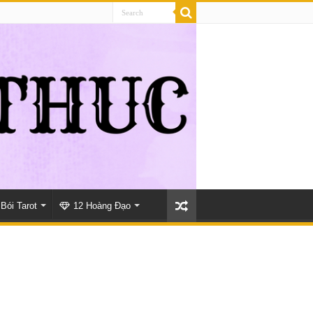
Bói Tarot
12 Hoàng Đạo