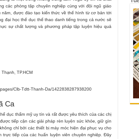
ng các phòng tập chuyên nghiệp cùng với đội ngũ giáo
 năm, được đào tạo kiến thức về thể hình từ cơ bản tới
g đại học thể dục thể thao danh tiếng trong cả nước sẽ
hực sự chất lượng và phương pháp tập luyện hiệu quả
nh Thạnh, TP.HCM
m/pages/Clb-Tdtt-Thanh-Da/1422838287938200
ã Ca
 thể dục thẩm mỹ uy tín và rất được yêu thích của các chị
 được tiếp cận các giải pháp rèn luyện sức khỏe, giữ gìn
hông chỉ bởi các thiết bị máy móc hiện đại phục vụ cho
trực tiếp của các huấn luyện viên chuyên nghiệp. Đây