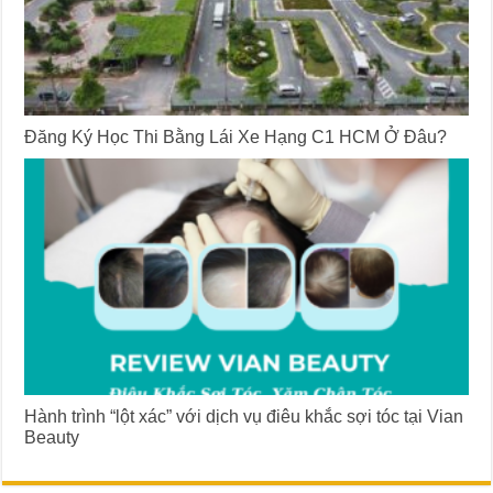
Đăng Ký Học Thi Bằng Lái Xe Hạng C1 HCM Ở Đâu?
Hành trình “lột xác” với dịch vụ điêu khắc sợi tóc tại Vian
Beauty