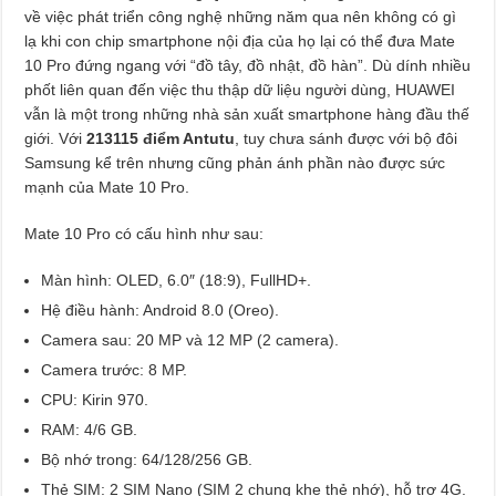
về việc phát triển công nghệ những năm qua nên không có gì
lạ khi con chip smartphone nội địa của họ lại có thể đưa Mate
10 Pro đứng ngang với “đồ tây, đồ nhật, đồ hàn”. Dù dính nhiều
phốt liên quan đến việc thu thập dữ liệu người dùng, HUAWEI
vẫn là một trong những nhà sản xuất smartphone hàng đầu thế
giới. Với
213115 điểm Antutu
, tuy chưa sánh được với bộ đôi
Samsung kể trên nhưng cũng phản ánh phần nào được sức
mạnh của Mate 10 Pro.
Mate 10 Pro có cấu hình như sau:
Màn hình: OLED, 6.0″ (18:9), FullHD+.
Hệ điều hành: Android 8.0 (Oreo).
Camera sau: 20 MP và 12 MP (2 camera).
Camera trước: 8 MP.
CPU: Kirin 970.
RAM: 4/6 GB.
Bộ nhớ trong: 64/128/256 GB.
Thẻ SIM: 2 SIM Nano (SIM 2 chung khe thẻ nhớ), hỗ trợ 4G.