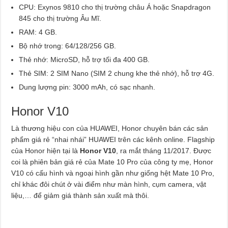
CPU: Exynos 9810 cho thị trường châu Á hoặc Snapdragon
845 cho thị trường Âu Mĩ.
RAM: 4 GB.
Bộ nhớ trong: 64/128/256 GB.
Thẻ nhớ: MicroSD, hỗ trợ tối đa 400 GB.
Thẻ SIM: 2 SIM Nano (SIM 2 chung khe thẻ nhớ), hỗ trợ 4G.
Dung lượng pin: 3000 mAh, có sạc nhanh.
Honor V10
Là thương hiệu con của HUAWEI, Honor chuyên bán các sản
phẩm giá rẻ “nhai nhái” HUAWEI trên các kênh online. Flagship
của Honor hiện tại là
Honor V10
, ra mắt tháng 11/2017. Được
coi là phiên bản giá rẻ của Mate 10 Pro của công ty mẹ, Honor
V10 có cấu hình và ngoại hình gần như giống hệt Mate 10 Pro,
chỉ khác đôi chút ở vài điểm như màn hình, cụm camera, vật
liệu,… để giảm giá thành sản xuất mà thôi.