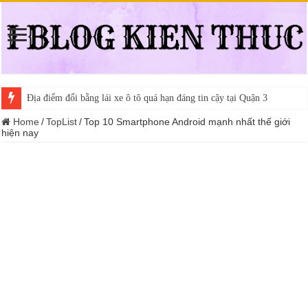
Địa điểm đổi bằng lái xe ô tô quá hạn đáng tin cậy tại Quận 3
Trung tâm nào học thi giấy phép lái xe hạng A (A2 cũ), A1 uy tín tại 
Home
/
TopList
/
Top 10 Smartphone Android mạnh nhất thế giới
hiện nay