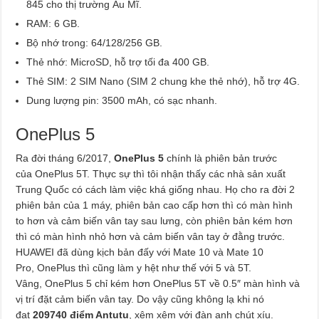
845 cho thị trường Âu Mĩ.
RAM: 6 GB.
Bộ nhớ trong: 64/128/256 GB.
Thẻ nhớ: MicroSD, hỗ trợ tối đa 400 GB.
Thẻ SIM: 2 SIM Nano (SIM 2 chung khe thẻ nhớ), hỗ trợ 4G.
Dung lượng pin: 3500 mAh, có sạc nhanh.
OnePlus 5
Ra đời tháng 6/2017,
OnePlus 5
chính là phiên bản trước
của OnePlus 5T. Thực sự thì tôi nhận thấy các nhà sản xuất
Trung Quốc có cách làm việc khá giống nhau. Họ cho ra đời 2
phiên bản của 1 máy, phiên bản cao cấp hơn thì có màn hình
to hơn và cảm biến vân tay sau lưng, còn phiên bản kém hơn
thì có màn hình nhỏ hơn và cảm biến vân tay ở đằng trước.
HUAWEI đã dùng kịch bản đấy với Mate 10 và Mate 10
Pro, OnePlus thì cũng làm y hệt như thế với 5 và 5T.
Vâng, OnePlus 5 chỉ kém hơn OnePlus 5T về 0.5″ màn hình và
vị trí đặt cảm biến vân tay. Do vậy cũng không lạ khi nó
đạt
209740 điểm Antutu
, xêm xêm với đàn anh chút xíu.