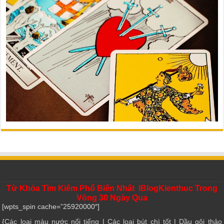
Từ Khóa Tìm Kiếm Phổ Biến Nhất IBlogKienthuc Trong
Vòng 30 Ngày Qua
[wpts_spin cache=”25920000″]
{
Các loại màu nước nổi tiếng
|
Các loại bút chì tốt
|
Dầu gội thảo