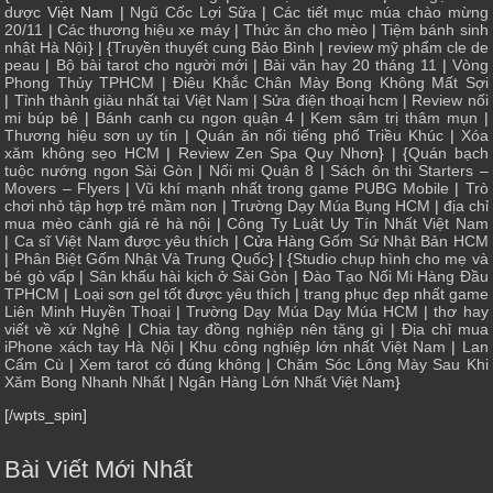
dược
Việt Nam |
Ngũ Cốc Lợi Sữa
|
Các tiết mục múa chào mừng
20/11
|
Các thương hiệu xe máy
|
Thức ăn cho mèo
|
Tiệm bánh sinh
nhật Hà Nội
} | {
Truyền thuyết cung Bảo Bình
|
review mỹ phẩm cle de
peau
|
Bộ bài tarot cho người mới
|
Bài văn hay 20 tháng 11
|
Vòng
Phong Thủy TPHCM
|
Điêu Khắc Chân Mày Bong Không Mất Sợi
|
Tỉnh thành giàu nhất tại Việt Nam
|
Sửa điện thoại hcm
|
Review nối
mi búp bê
|
Bánh canh cu ngon quận 4
|
Kem sâm trị thâm mụn
|
Thương hiệu sơn uy tín
|
Quán ăn nổi tiếng phố Triều Khúc
|
Xóa
xăm không sẹo HCM
|
Review Zen Spa Quy Nhơn
} | {
Quán bạch
tuộc nướng ngon Sài Gòn
|
Nối mi Quận 8
|
Sách ôn thi Starters –
Movers – Flyers
|
Vũ khí mạnh nhất trong game PUBG Mobile
|
Trò
chơi nhỏ tập hợp trẻ mầm non
|
Trường Dạy Múa Bụng HCM
|
địa chỉ
mua mèo cảnh giá rẻ hà nội
|
Công Ty Luật Uy Tín Nhất Việt Nam
|
Ca sĩ Việt Nam được yêu thích
| Cửa
Hàng Gốm Sứ Nhật Bản HCM
|
Phân Biệt Gốm Nhật Và Trung Quốc
} | {
Studio chụp hình cho mẹ và
bé gò vấp
|
Sân khấu hài kịch ở Sài Gòn
|
Đào Tạo Nối Mi Hàng Đầu
TPHCM
|
Loại sơn gel tốt được yêu thích
|
trang phục đẹp nhất game
Liên Minh Huyền Thoại
|
Trường Dạy Múa Dạy Múa HCM
|
thơ hay
viết về xứ Nghệ
|
Chia tay đồng nghiệp nên tặng gì
|
Địa chỉ mua
iPhone xách tay Hà Nội
|
Khu công nghiệp lớn nhất Việt Nam
|
Lan
Cẩm Cù
|
Xem tarot có đúng không
|
Chăm Sóc Lông Mày Sau Khi
Xăm Bong Nhanh Nhất
|
Ngân Hàng Lớn Nhất Việt Nam
}
[/wpts_spin]
Bài Viết Mới Nhất