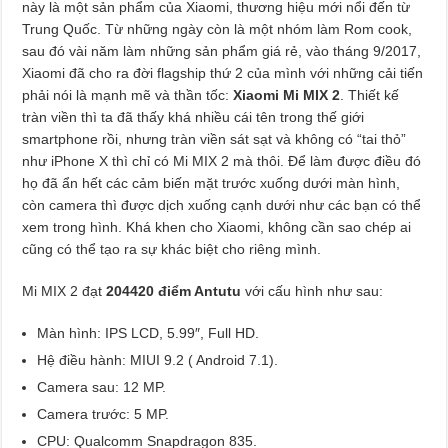
này là một sản phẩm của Xiaomi, thương hiệu mới nổi đến từ
Trung Quốc. Từ những ngày còn là một nhóm làm Rom cook,
sau đó vài năm làm những sản phẩm giá rẻ, vào tháng 9/2017,
Xiaomi đã cho ra đời flagship thứ 2 của mình với những cải tiến
phải nói là mạnh mẽ và thần tốc:
Xiaomi Mi MIX 2
. Thiết kế
tràn viền thì ta đã thấy khá nhiều cái tên trong thế giới
smartphone rồi, nhưng tràn viền sát sạt và không có “tai thỏ”
như iPhone X thì chỉ có Mi MIX 2 mà thôi. Để làm được điều đó
họ đã ẩn hết các cảm biến mặt trước xuống dưới màn hình,
còn camera thì được dịch xuống cạnh dưới như các bạn có thể
xem trong hình. Khá khen cho Xiaomi, không cần sao chép ai
cũng có thể tạo ra sự khác biệt cho riêng mình.
Mi MIX 2 đạt
204420 điểm Antutu
với cấu hình như sau:
Màn hình: IPS LCD, 5.99″, Full HD.
Hệ điều hành: MIUI 9.2 ( Android 7.1).
Camera sau: 12 MP.
Camera trước: 5 MP.
CPU: Qualcomm Snapdragon 835.