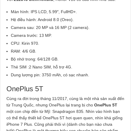
Màn hình: IPS LCD, 5.99″, FullHD+.
Hệ điều hành: Android 8.0 (Oreo).
Camera sau: 20 MP và 16 MP (2 camera).
Camera trước: 13 MP.
CPU: Kirin 970.
RAM: 4/6 GB.
Bộ nhớ trong: 64/128 GB.
Thẻ SIM :2 Nano SIM, hỗ trợ 4G.
Dung lượng pin: 3750 mAh, có sạc nhanh.
OnePlus 5T
Cùng ra đời trong tháng 11/2017, cùng là một nhà sản xuất đến
từ Trung Quốc, nhưng OnePlus lại trang bị cho
OnePlus 5T
một con chip đến từ Mỹ: Snapdragon 835. Nhìn vào hình bạn
có thể thấy thiết kế OnePlus 5T hơi quen quen, nhìn khá giống
iPhone 7 Plus. Cũng phải thôi vì (dành cho bạn nào chưa
biết) OnePlus là một thương hiệu con chuyên bán sản phẩm