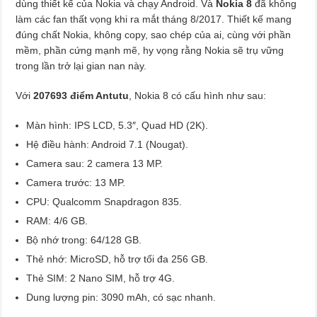
dùng thiết kế của Nokia và chạy Android. Và
Nokia 8
đã không
làm các fan thất vọng khi ra mắt tháng 8/2017. Thiết kế mang
đúng chất Nokia, không copy, sao chép của ai, cùng với phần
mềm, phần cứng mạnh mẽ, hy vọng rằng Nokia sẽ trụ vững
trong lần trở lại gian nan này.
Với
207693 điểm Antutu
, Nokia 8 có cấu hình như sau:
Màn hình: IPS LCD, 5.3″, Quad HD (2K).
Hệ điều hành: Android 7.1 (Nougat).
Camera sau: 2 camera 13 MP.
Camera trước: 13 MP.
CPU: Qualcomm Snapdragon 835.
RAM: 4/6 GB.
Bộ nhớ trong: 64/128 GB.
Thẻ nhớ: MicroSD, hỗ trợ tối đa 256 GB.
Thẻ SIM: 2 Nano SIM, hỗ trợ 4G.
Dung lượng pin: 3090 mAh, có sạc nhanh.