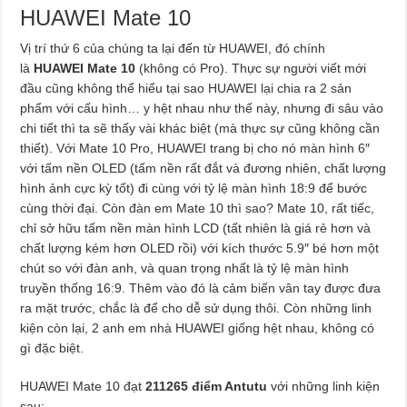
HUAWEI Mate 10
Vị trí thứ 6 của chúng ta lại đến từ HUAWEI, đó chính
là
HUAWEI Mate 10
(không có Pro). Thực sự người viết mới
đầu cũng không thể hiểu tại sao HUAWEI lại chia ra 2 sản
phẩm với cấu hình… y hệt nhau như thế này, nhưng đi sâu vào
chi tiết thì ta sẽ thấy vài khác biệt (mà thực sự cũng không cần
thiết). Với Mate 10 Pro, HUAWEI trang bị cho nó màn hình 6″
với tấm nền OLED (tấm nền rất đắt và đương nhiên, chất lượng
hình ảnh cực kỳ tốt) đi cùng với tỷ lệ màn hình 18:9 để bước
cùng thời đại. Còn đàn em Mate 10 thì sao? Mate 10, rất tiếc,
chỉ sở hữu tấm nền màn hình LCD (tất nhiên là giá rẻ hơn và
chất lượng kém hơn OLED rồi) với kích thước 5.9″ bé hơn một
chút so với đàn anh, và quan trọng nhất là tỷ lệ màn hình
truyền thống 16:9. Thêm vào đó là cảm biến vân tay được đưa
ra mặt trước, chắc là để cho dễ sử dụng thôi. Còn những linh
kiện còn lại, 2 anh em nhà HUAWEI giống hệt nhau, không có
gì đặc biệt.
HUAWEI Mate 10 đạt
211265 điểm Antutu
với những linh kiện
sau: