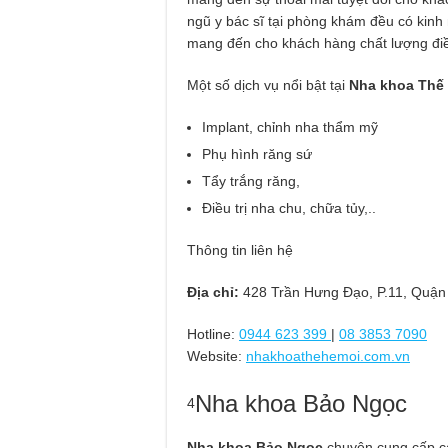
ngũ y bác sĩ tại phòng khám đều có kin
mang đến cho khách hàng chất lượng điều 
Một số dịch vụ nổi bật tại
Nha khoa Thế
Implant, chỉnh nha thẩm mỹ
Phụ hình răng sứ
Tẩy trắng răng,
Điều trị nha chu, chữa tủy,..
Thông tin liên hệ
Địa chỉ:
428 Trần Hưng Đạo, P.11, Quận
Hotline:
0944 623 399
|
08 3853 7090
Website:
nhakhoathehemoi.com.vn
Nha khoa Bảo Ngọc
4
Nha khoa Bảo Ngọc
chuyên cung cấp c