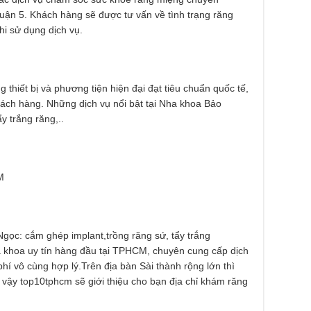
quận 5. Khách hàng sẽ được tư vấn về tình trạng răng
khi sử dụng dịch vụ.
g thiết bị và phương tiện hiện đại đạt tiêu chuẩn quốc tế,
hách hàng. Những dịch vụ nổi bật tại Nha khoa Bảo
y trắng răng,..
M
Ngọc: cắm ghép implant,trồng răng sứ, tẩy trắng
 khoa uy tín hàng đầu tại TPHCM, chuyên cung cấp dịch
phí vô cùng hợp lý.Trên địa bàn Sài thành rộng lớn thì
vì vậy top10tphcm sẽ giới thiệu cho bạn địa chỉ khám răng