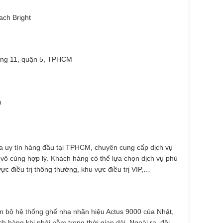
ach Bright
ng 11, quận 5, TPHCM
n
a uy tín hàng đầu tại TPHCM, chuyên cung cấp dịch vụ
 vô cùng hợp lý. Khách hàng có thể lựa chọn dịch vụ phù
c điều trị thông thường, khu vực điều trị VIP,…
àn bộ hệ thống ghế nha nhãn hiệu Actus 9000 của Nhật,
h hàng khi phải nằm trong thời gian dài. Ngoài ra, đội