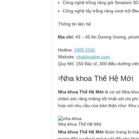
Công nghệ trồng răng giả Simplant 3D
Công nghệ tẩy trắng răng vượt trội Ble
Thông tin liên hệ
Địa chỉ:
43 – 45 An Dương Vương, phườ
Hotline:
1900 1041
Website:
nhakhoakim.com
Quy Mô:
150 Bác sĩ, 300 điều dưỡng viê
Nha khoa Thế Hệ Mới
3
Nha khoa Thế Hệ Mới
là cơ sở Nha kho
chăm sóc răng miệng tốt nhất với chi phí
hợp với nhu cầu của bản thân như: Khu vự
Nha khoa Thế Hệ Mới
Nha khoa Thế Hệ Mới
được trang bị to
mang đến sự thoải mái tuyệt đối cho khác