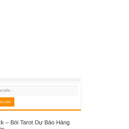
ck – Bói Tarot Dự Báo Hàng
ần