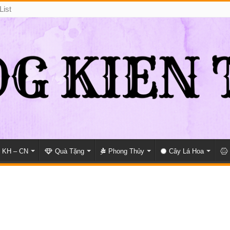
List
KH – CN
Quà Tặng
Phong Thủy
Cây Lá Hoa