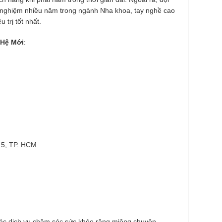
h nghiệm nhiều năm trong ngành Nha khoa, tay nghề cao
trị tốt nhất.
 Hệ Mới
:
 5, TP. HCM
ác dịch vụ chăm sóc sức khỏe răng miệng chuyên