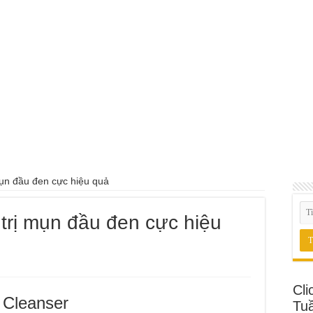
 Luxury Timepieces Có Cam Kết Chính Hãng Không?
rung Cấp Nghề Uy Tín Tại Nghệ An Nên Tham Khảo
 May Đồng Phục Theo Yêu Cầu Tại Phường Bàn Cờ
 Động Có Bảo Hiểm Phường Đông Hưng Thuận
 Động Tại Nhà Phường Phú Thọ HCM
Sát Hạch Lái Xe C1 Uy Tín Tại Thành Phố Thủ Đức, TP.HCM
 Tô Tại Nhà Phường Hòa Hưng
mụn đầu đen cực hiệu quả
trị mụn đầu đen cực hiệu
Cli
Cleanser
Tu