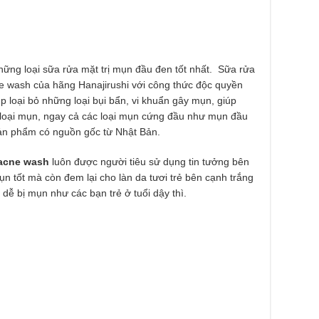
hững loại sữa rửa mặt trị mụn đầu đen tốt nhất. Sữa rửa
ne wash của hãng Hanajirushi với công thức độc quyền
úp loại bỏ những loại bụi bẩn, vi khuẩn gây mụn, giúp
c loại mụn, ngay cả các loại mụn cứng đầu như mụn đầu
sản phẩm có nguồn gốc từ Nhật Bản.
 acne wash
luôn được người tiêu sử dụng tin tưởng bên
ụn tốt mà còn đem lại cho làn da tươi trẻ bên cạnh trắng
 dễ bị mụn như các bạn trẻ ở tuổi dậy thì.