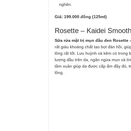
nghẽn.
Giá: 199.000 đồng (125ml)
Rosette – Kaidei Smoot
Sữa rửa mặt trị mụn đầu đen Rosette 
rất giàu khoáng chất tạo bọt đàn hồi, giú
lông rất tốt. Lưu huỳnh và kẽm có trong
lượng dầu trên da, ngăn ngừa mụn và tình
tầm xuân giúp da được cấp ẩm đầy đủ, tr
lông.