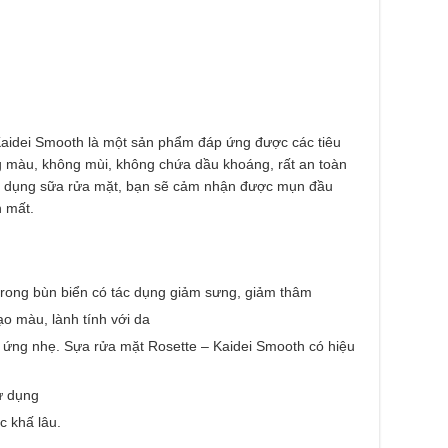
Kaidei Smooth là một sản phẩm đáp ứng được các tiêu
 màu, không mùi, không chứa dầu khoáng, rất an toàn
sử dụng sữa rửa mặt, bạn sẽ cảm nhận được mụn đầu
n mất.
rong bùn biển có tác dụng giảm sưng, giảm thâm
o màu, lành tính với da
h ứng nhẹ. Sựa rửa mặt Rosette – Kaidei Smooth có hiệu
ử dụng
c khấ lâu.