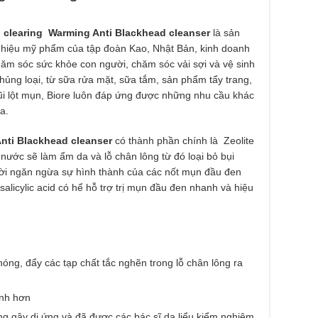
 clearing Warming Anti Blackhead cleanser
là sản
 hiệu mỹ phẩm của tập đoàn Kao, Nhật Bản, kinh doanh
hăm sóc sức khỏe con người, chăm sóc vải sợi và vệ sinh
ủng loại, từ sữa rửa mặt, sữa tắm, sản phẩm tẩy trang,
 lột mụn, Biore luôn đáp ứng được những nhu cầu khác
a.
nti Blackhead cleanser
có thành phần chính là Zeolite
i nước sẽ làm ẩm da và lỗ chân lông từ đó loại bỏ bụi
hời ngăn ngừa sự hình thành của các nốt mụn đầu đen
licylic acid có hể hỗ trợ trị mụn đầu đen nhanh và hiệu
óng, đẩy các tạp chất tắc nghẽn trong lỗ chân lông ra
anh hơn
 gây dị ứng và đã được các bác sĩ da liểu kiểm nghiệm