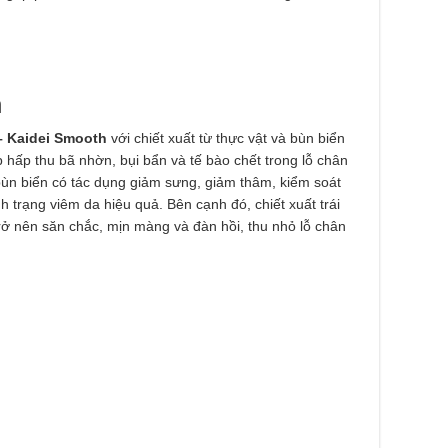
h
– Kaidei Smooth
với chiết xuất từ thực vật và bùn biển
p hấp thu bã nhờn, bụi bẩn và tế bào chết trong lỗ chân
 bùn biển có tác dụng giảm sưng, giảm thâm, kiểm soát
 trạng viêm da hiệu quả. Bên cạnh đó, chiết xuất trái
ở nên săn chắc, mịn màng và đàn hồi, thu nhỏ lỗ chân