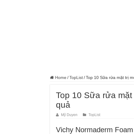
Đồng Hồ Tại Kronos
Gợi Ý Các Trường T
Top 8 Xưởng Chuyên
Sửa Chữa Ô Tô Lưu
Chăm Sóc Ô Tô Lưu
Trung Tâm Đào Tạo 
Dịch Vụ Sửa Chữa Ô
Home
/
TopList
/
Top 10 Sữa rửa mặt trị 
Top 10 Sữa rửa mặt 
quả
Mỹ Duyen
TopList
Vichy Normaderm Foam 