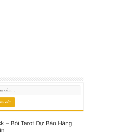
ck – Bói Tarot Dự Báo Hàng
ần