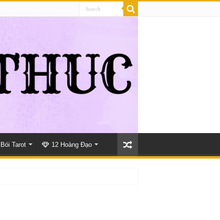
Bói Tarot
12 Hoàng Đạo