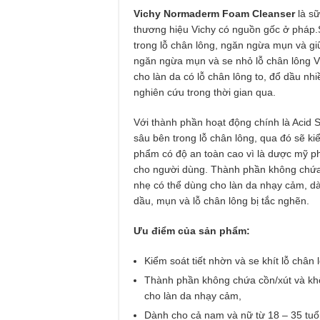
Vichy Normaderm Foam Cleanser
là s
thương hiệu Vichy có nguồn gốc ở pháp.
trong lỗ chân lông, ngăn ngừa mụn và g
ngăn ngừa mụn và se nhỏ lỗ chân lông 
cho làn da có lỗ chân lông to, đổ dầu n
nghiên cứu trong thời gian qua.
Với thành phần hoạt động chính là Acid S
sâu bên trong lỗ chân lông, qua đó sẽ kiể
phẩm có độ an toàn cao vì là dược mỹ 
cho người dùng. Thành phần không chứa 
nhẹ có thể dùng cho làn da nhạy cảm, dà
dầu, mụn và lỗ chân lông bị tắc nghẽn.
Ưu điểm của sản phẩm:
Kiểm soát tiết nhờn và se khít lỗ chân 
Thành phần không chứa cồn/xút và khô
cho làn da nhạy cảm,
Dành cho cả nam và nữ từ 18 – 35 tuổi