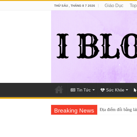
Giáo Dục
Top
THỨ SÁU , THÁNG 8 7 2026
Tin Tức
Sức Khỏe
Breaking News
Địa điểm đổi bằng lái
Trung tâm nào học th
Dịch Vụ Chăm Sóc 