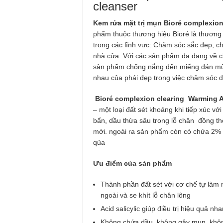
cleanser
Kem rửa mặt trị mụn Bioré complexion
phẩm thuộc thương hiệu Bioré là thương
trong các lĩnh vực: Chăm sóc sắc đẹp, c
nhà cửa. Với các sản phẩm đa dạng về ch
sản phẩm chống nắng đến miếng dán mũi
nhau của phái đẹp trong việc chăm sóc d
Bioré complexion clearing Warming A
– một loại đất sét khoáng khi tiếp xúc vớ
bẩn, dầu thừa sâu trong lỗ chân đồng t
mới. ngoài ra sản phẩm còn có chứa 2% sa
qủa
Ưu điểm của sản phẩm
Thành phần đất sét với cơ chế tự làm n
ngoài và se khít lỗ chân lông
Acid salicylic giúp điều trị hiệu quả nh
Không chứa dầu, không gây mụn, không