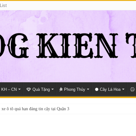
List
KH – CN
Quà Tặng
Phong Thủy
Cây Lá Hoa
 xe ô tô quá hạn đáng tin cậy tại Quận 3
i giấy phép lái xe hạng A (A2 cũ), A1 uy tín tại Hồ Chí Minh?
Ô Tô Tận Nhà Phường An Lạc HCM