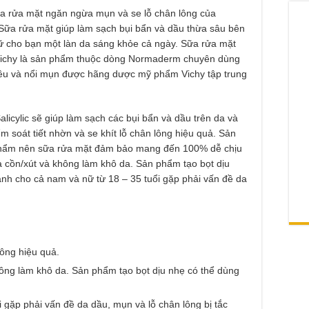
ữa rửa mặt ngăn ngừa mụn và se lỗ chân lông của
Sữa rửa mặt giúp làm sạch bụi bẩn và dầu thừa sâu bên
iữ cho bạn một làn da sáng khỏe cả ngày. Sữa rửa mặt
Vichy là sản phẩm thuộc dòng Normaderm chuyên dùng
hiều và nổi mụn được hãng dược mỹ phẩm Vichy tập trung
alicylic sẽ giúp làm sạch các bụi bẩn và dầu trên da và
m soát tiết nhờn và se khít lỗ chân lông hiệu quả. Sản
phẩm nên sữa rửa mặt đảm bảo mang đến 100% dễ chịu
cồn/xút và không làm khô da. Sản phẩm tạo bọt dịu
nh cho cả nam và nữ từ 18 – 35 tuổi gặp phải vấn đề da
lông hiệu quả.
ng làm khô da. Sản phẩm tạo bọt dịu nhẹ có thể dùng
 gặp phải vấn đề da dầu, mụn và lỗ chân lông bị tắc