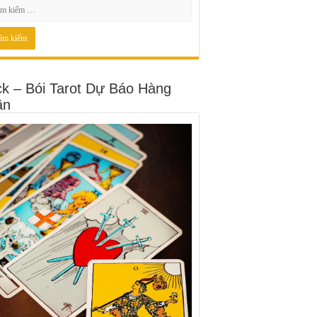
ck – Bói Tarot Dự Báo Hàng
ần