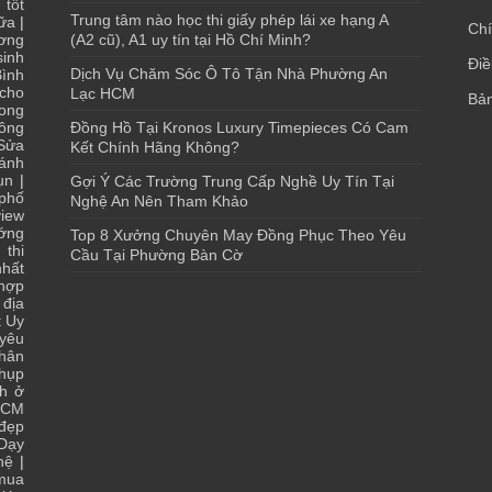
 tốt
Trung tâm nào học thi giấy phép lái xe hạng A
ữa
|
Chí
ơng
(A2 cũ), A1 uy tín tại Hồ Chí Minh?
sinh
Điề
Dịch Vụ Chăm Sóc Ô Tô Tận Nhà Phường An
ình
 cho
Lạc HCM
Bản
ong
ông
Đồng Hồ Tại Kronos Luxury Timepieces Có Cam
Sửa
Kết Chính Hãng Không?
ánh
ụn
|
Gợi Ý Các Trường Trung Cấp Nghề Uy Tín Tại
 phố
Nghệ An Nên Tham Khảo
iew
ớng
Top 8 Xưởng Chuyên May Đồng Phục Theo Yêu
 thi
Cầu Tại Phường Bàn Cờ
hất
 hợp
|
địa
t Uy
yêu
hân
chụp
ch ở
HCM
 đẹp
Dạy
hệ
|
 mua