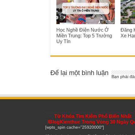
Học Nghề Điện Nước Ở
Đăng K
Miền Trung: Top 5 Trường
Xe Hạ
Uy Tín
Để lại một bình luận
Bạn phải
đă
Từ Khóa Tìm Kiếm Phổ Biến Nhất
IBlogKienthuc Trong Vòng 30 Ngày Q
[wpts_spin cache=”25920000″]