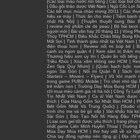
{
Các loại màu nước nổi tiếng
|
Các loại bút chì
|
Dầu gội thảo dược
Việt Nam |
Ngũ Cốc Lợi S
Các tiết mục múa chào mừng 20/11
|
Các thư
hiệu xe máy
|
Thức ăn cho mèo
|
Tiệm bánh 
nhật Hà Nội
} | {
Truyền thuyết cung Bảo B
|
review mỹ phẩm cle de peau
|
Bộ bài tarot
người mới
|
Bài văn hay 20 tháng 11
|
Vòng Ph
Thủy TPHCM
|
Điêu Khắc Chân Mày Bong Kh
Mất Sợi
|
Tỉnh thành giàu nhất tại Việt Nam
|
điện thoại hcm
|
Review nối mi búp bê
|
B
canh cu ngon quận 4
|
Kem sâm trị thâm m
Thương hiệu sơn uy tín
|
Quán ăn nổi tiếng
Triều Khúc
|
Xóa xăm không sẹo HCM
|
Rev
Zen Spa Quy Nhơn
} | {
Quán bạch tuộc nư
ngon Sài Gòn
|
Nối mi Quận 8
|
Sách ôn
Starters – Movers – Flyers
|
Vũ khí mạnh n
trong game PUBG Mobile
|
Trò chơi nhỏ tập
trẻ mầm non
|
Trường Dạy Múa Bụng HCM
chỉ mua mèo cảnh giá rẻ hà nội
|
Công Ty Luậ
Tín Nhất Việt Nam
|
Ca sĩ Việt Nam được 
thích
| Cửa
Hàng Gốm Sứ Nhật Bản HCM
|
P
Biệt Gốm Nhật Và Trung Quốc
} | {
Studio 
hình cho mẹ và bé gò vấp
|
Sân khấu hài kị
Sài Gòn
|
Đào Tạo Nối Mi Hàng Đầu TP
|
Loại sơn gel tốt được yêu thích
|
trang phục
nhất game Liên Minh Huyền Thoại
|
Trường 
Múa Dạy Múa HCM
|
thơ hay viết về xứ Ng
Chia tay đồng nghiệp nên tặng gì
|
Địa chỉ