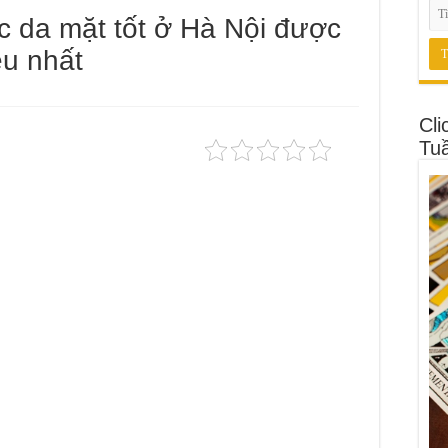
 da mặt tốt ở Hà Nội được
ều nhất
Cli
Tu