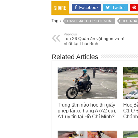
Facebook
Twitter
Share
Tags
DANH SÁCH TOP TỐT NHẤT
HOT NHẤ
Previous
Top 26 Quán ăn vặt ngon và rẻ
nhất tại Thái Bình.
Related Articles
Trung tâm nào học thi giấy
Học Bằ
phép lái xe hạng A (A2 cũ),
C1 Ở Đ
A1 uy tín tại Hồ Chí Minh?
Chánh