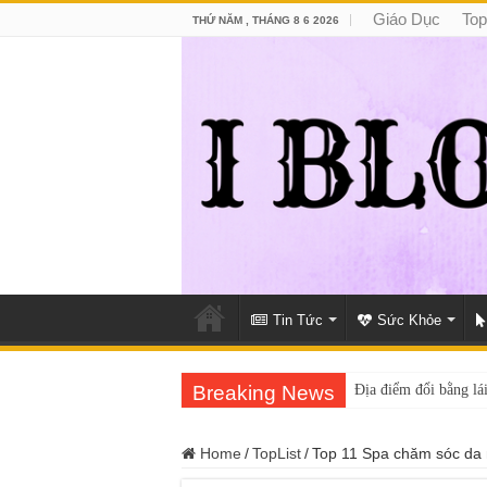
Giáo Dục
Top
THỨ NĂM , THÁNG 8 6 2026
Tin Tức
Sức Khỏe
Breaking News
Địa điểm đổi bằng lái
Home
/
TopList
/
Top 11 Spa chăm sóc da 