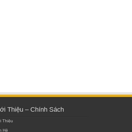
ới Thiệu – Chính Sách
i Thiệu
n Hệ