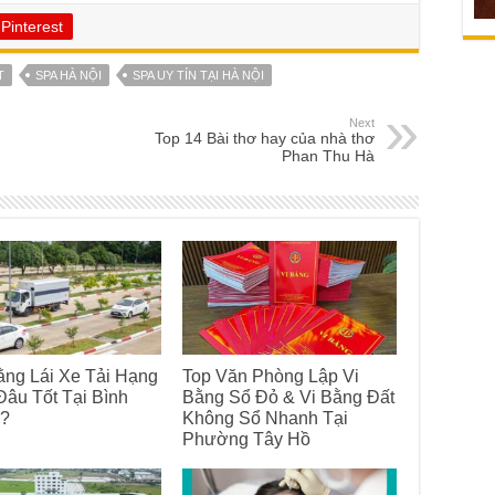
Pinterest
T
SPA HÀ NỘI
SPA UY TÍN TẠI HÀ NỘI
Next
Top 14 Bài thơ hay của nhà thơ
Phan Thu Hà
ng Lái Xe Tải Hạng
Top Văn Phòng Lập Vi
âu Tốt Tại Bình
Bằng Sổ Đỏ & Vi Bằng Đất
?
Không Sổ Nhanh Tại
Phường Tây Hồ