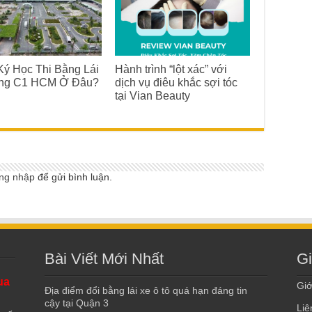
ý Học Thi Bằng Lái
Hành trình “lột xác” với
ng C1 HCM Ở Đâu?
dịch vụ điêu khắc sợi tóc
tại Vian Beauty
ng nhập
để gửi bình luận.
Bài Viết Mới Nhất
Gi
ua
Giớ
Địa điểm đổi bằng lái xe ô tô quá hạn đáng tin
cậy tại Quận 3
Liê