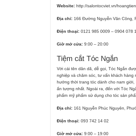
Website:
http://salontocviet.vn/hoangtien
Địa chỉ:
166 Đường Nguyễn Văn Công, P
Điện thoại:
0121 985 0009 – 0904 078 
Giờ mở cửa:
9:00 – 20:00
Tiệm cắt Tóc Ngắn
Với cái tên dân dã, dễ gọi, Tóc Ngắn đư
nghiệp và chăm sóc, tư vấn khách hàng n
hướng thời trang tóc dành cho nam giới,
ấn tượng nhất. Ngoài ra, đến với Tóc N
phẩm mỹ phẩm sử dụng cho tóc sản phẩm 
Địa chỉ:
161 Nguyễn Phúc Nguyên, Phườ
Điện thoại:
093 742 14 02
Giờ mở cửa:
9:00 – 19:00