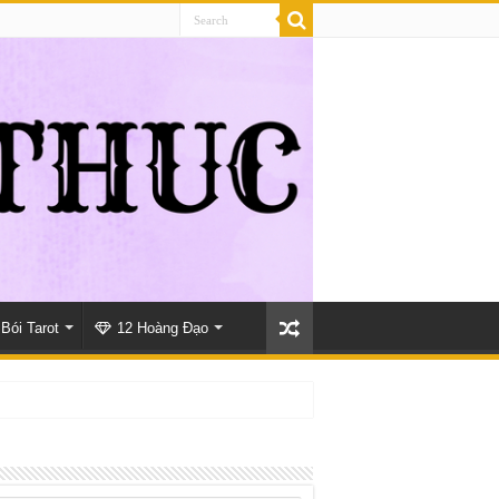
Bói Tarot
12 Hoàng Đạo