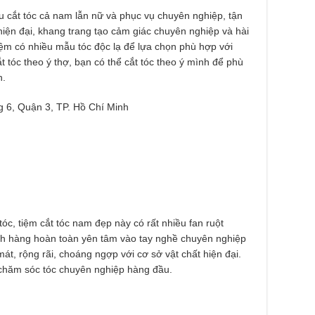
u cắt tóc cả nam lẫn nữ và phục vụ chuyên nghiệp, tận
ất hiện đại, khang trang tạo cảm giác chuyên nghiệp và hài
iệm có nhiều mẫu tóc độc lạ để lựa chọn phù hợp với
tóc theo ý thợ, bạn có thể cắt tóc theo ý mình để phù
h.
6, Quận 3, TP. Hồ Chí Minh
c, tiệm cắt tóc nam đẹp này có rất nhiều fan ruột
ách hàng hoàn toàn yên tâm vào tay nghề chuyên nghiệp
t, rộng rãi, choáng ngợp với cơ sở vật chất hiện đại.
hăm sóc tóc chuyên nghiệp hàng đầu.