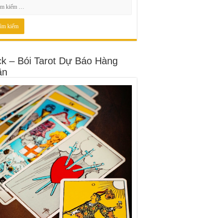
ck – Bói Tarot Dự Báo Hàng
ần