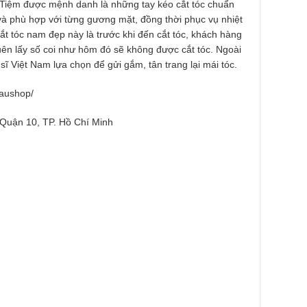
. Tiệm được mệnh danh là những tay kéo cắt tóc chuẩn
 và phù hợp với từng gương mặt, đồng thời phục vụ nhiệt
cắt tóc nam đẹp này là trước khi đến cắt tóc, khách hàng
 quên lấy số coi như hôm đó sẽ không được cắt tóc. Ngoài
sĩ Việt Nam lựa chọn để gửi gắm, tân trang lại mái tóc.
raushop/
 Quận 10, TP. Hồ Chí Minh