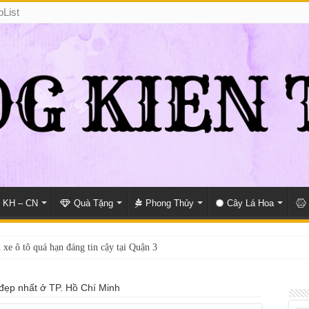
pList
KH – CN
Quà Tặng
Phong Thủy
Cây Lá Hoa
 xe ô tô quá hạn đáng tin cậy tại Quận 3
đẹp nhất ở TP. Hồ Chí Minh