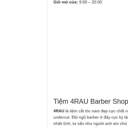
Giờ mở cửa:
9:00 – 20:00
Tiệm 4RAU Barber Sho
4RAU
là tiệm cắt tóc nam đẹp cực chất 
undercut. Đội ngũ barber ở đây cực kỳ t
nhiệt tình, tư vấn như người anh em chứ 