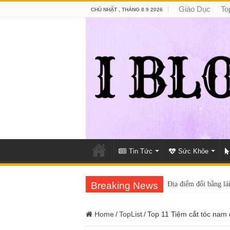
Giáo Dục
To
CHỦ NHẬT , THÁNG 8 9 2026
Tin Tức
Sức Khỏe
Breaking News
Địa điểm đổi bằng lái
Home
/
TopList
/
Top 11 Tiệm cắt tóc nam 