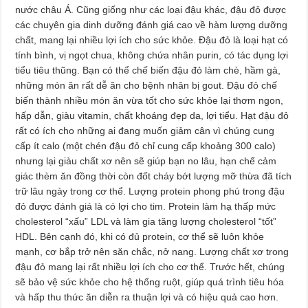
nước châu Á. Cũng giống như các loại đậu khác, đậu đỏ được
các chuyên gia dinh dưỡng đánh giá cao về hàm lượng dưỡng
chất, mang lại nhiều lợi ích cho sức khỏe. Đậu đỏ là loại hạt có
tính bình, vị ngọt chua, không chứa nhân purin, có tác dụng lợi
tiểu tiêu thũng. Bạn có thể chế biến đậu đỏ làm chè, hầm gà,
những món ăn rất dễ ăn cho bệnh nhân bị gout. Đậu đỏ chế
biến thành nhiều món ăn vừa tốt cho sức khỏe lại thơm ngon,
hấp dẫn, giàu vitamin, chất khoáng đẹp da, lợi tiểu. Hạt đậu đỏ
rất có ích cho những ai đang muốn giảm cân vì chúng cung
cấp ít calo (một chén đậu đỏ chỉ cung cấp khoảng 300 calo)
nhưng lại giàu chất xơ nên sẽ giúp bạn no lâu, hạn chế cảm
giác thèm ăn đồng thời còn đốt cháy bớt lượng mỡ thừa đã tích
trữ lâu ngày trong cơ thể. Lượng protein phong phú trong đậu
đỏ được đánh giá là có lợi cho tim. Protein làm hạ thấp mức
cholesterol “xấu” LDL và làm gia tăng lượng cholesterol “tốt”
HDL. Bên cạnh đó, khi có đủ protein, cơ thể sẽ luôn khỏe
mạnh, cơ bắp trở nên săn chắc, nở nang. Lượng chất xơ trong
đậu đỏ mang lại rất nhiều lợi ích cho cơ thể. Trước hết, chúng
sẽ bảo vệ sức khỏe cho hệ thống ruột, giúp quá trình tiêu hóa
và hấp thu thức ăn diễn ra thuận lợi và có hiệu quả cao hơn.