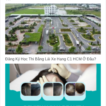
Đăng Ký Học Thi Bằng Lái Xe Hạng C1 HCM Ở Đâu?