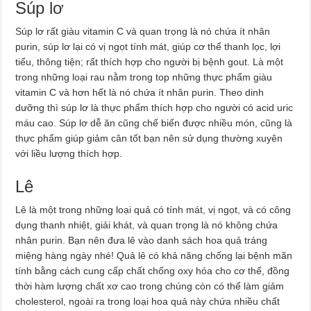
Súp lơ
Súp lơ rất giàu vitamin C và quan trọng là nó chứa ít nhân
purin, súp lơ lại có vị ngọt tính mát, giúp cơ thể thanh lọc, lợi
tiểu, thông tiện; rất thích hợp cho người bị bệnh gout. Là một
trong những loại rau nằm trong top những thực phẩm giàu
vitamin C và hơn hết là nó chứa ít nhân purin. Theo dinh
dưỡng thì súp lơ là thực phẩm thích hợp cho người có acid uric
máu cao. Súp lơ dễ ăn cũng chế biến được nhiều món, cũng là
thực phẩm giúp giảm cân tốt bạn nên sử dụng thường xuyên
với liều lượng thích hợp.
Lê
Lê là một trong những loại quả có tính mát, vị ngọt, và có công
dụng thanh nhiệt, giải khát, và quan trọng là nó không chứa
nhân purin. Bạn nên đưa lê vào danh sách hoa quả tráng
miệng hàng ngày nhé! Quả lê có khả năng chống lại bệnh mãn
tính bằng cách cung cấp chất chống oxy hóa cho cơ thể, đồng
thời hàm lượng chất xơ cao trong chúng còn có thể làm giảm
cholesterol, ngoài ra trong loại hoa quả này chứa nhiều chất