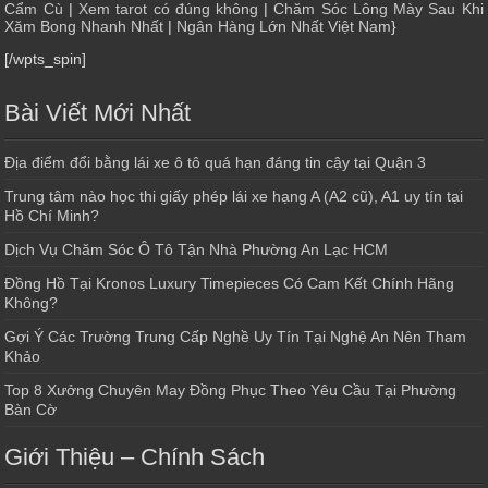
Cẩm Cù
|
Xem tarot có đúng không
|
Chăm Sóc Lông Mày Sau Khi
Xăm Bong Nhanh Nhất
|
Ngân Hàng Lớn Nhất Việt Nam
}
[/wpts_spin]
Bài Viết Mới Nhất
Địa điểm đổi bằng lái xe ô tô quá hạn đáng tin cậy tại Quận 3
Trung tâm nào học thi giấy phép lái xe hạng A (A2 cũ), A1 uy tín tại
Hồ Chí Minh?
Dịch Vụ Chăm Sóc Ô Tô Tận Nhà Phường An Lạc HCM
Đồng Hồ Tại Kronos Luxury Timepieces Có Cam Kết Chính Hãng
Không?
Gợi Ý Các Trường Trung Cấp Nghề Uy Tín Tại Nghệ An Nên Tham
Khảo
Top 8 Xưởng Chuyên May Đồng Phục Theo Yêu Cầu Tại Phường
Bàn Cờ
Giới Thiệu – Chính Sách