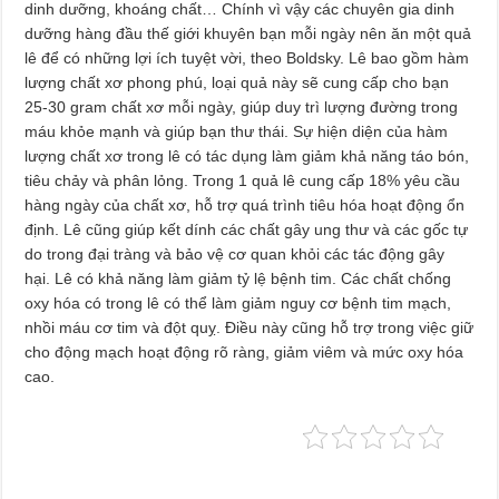
dinh dưỡng, khoáng chất… Chính vì vậy các chuyên gia dinh
dưỡng hàng đầu thế giới khuyên bạn mỗi ngày nên ăn một quả
lê để có những lợi ích tuyệt vời, theo Boldsky. Lê bao gồm hàm
lượng chất xơ phong phú, loại quả này sẽ cung cấp cho bạn
25-30 gram chất xơ mỗi ngày, giúp duy trì lượng đường trong
máu khỏe mạnh và giúp bạn thư thái. Sự hiện diện của hàm
lượng chất xơ trong lê có tác dụng làm giảm khả năng táo bón,
tiêu chảy và phân lỏng. Trong 1 quả lê cung cấp 18% yêu cầu
hàng ngày của chất xơ, hỗ trợ quá trình tiêu hóa hoạt động ổn
định. Lê cũng giúp kết dính các chất gây ung thư và các gốc tự
do trong đại tràng và bảo vệ cơ quan khỏi các tác động gây
hại. Lê có khả năng làm giảm tỷ lệ bệnh tim. Các chất chống
oxy hóa có trong lê có thể làm giảm nguy cơ bệnh tim mạch,
nhồi máu cơ tim và đột quỵ. Điều này cũng hỗ trợ trong việc giữ
cho động mạch hoạt động rõ ràng, giảm viêm và mức oxy hóa
cao.