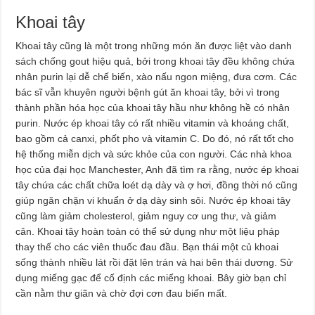
Khoai tây
Khoai tây cũng là một trong những món ăn được liệt vào danh
sách chống gout hiệu quả, bởi trong khoai tây đều không chứa
nhân purin lại dễ chế biến, xào nấu ngon miệng, đưa cơm. Các
bác sĩ vẫn khuyên người bệnh gút ăn khoai tây, bởi vì trong
thành phần hóa học của khoai tây hầu như không hề có nhân
purin. Nước ép khoai tây có rất nhiều vitamin và khoáng chất,
bao gồm cả canxi, phốt pho và vitamin C. Do đó, nó rất tốt cho
hệ thống miễn dịch và sức khỏe của con người. Các nhà khoa
học của đại học Manchester, Anh đã tìm ra rằng, nước ép khoai
tây chứa các chất chữa loét dạ dày và ợ hơi, đồng thời nó cũng
giúp ngăn chặn vi khuẩn ở dạ dày sinh sôi. Nước ép khoai tây
cũng làm giảm cholesterol, giảm nguy cơ ung thư, và giảm
cân. Khoai tây hoàn toàn có thể sử dụng như một liệu pháp
thay thế cho các viên thuốc đau đầu. Bạn thái một củ khoai
sống thành nhiều lát rồi đặt lên trán và hai bên thái dương. Sử
dụng miếng gạc để cố định các miếng khoai. Bây giờ bạn chỉ
cần nằm thư giãn và chờ đợi cơn đau biến mất.