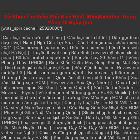
Từ Khóa Tìm Kiếm Phổ Biến Nhất IBlogKienthuc Trong
Vòng 30 Ngày Qua
[wpts_spin cache=”25920000″]
{
Các loại màu nước nổi tiếng
|
Các loại bút chì tốt
|
Dầu gội thảo
dược
Việt Nam |
Ngũ Cốc Lợi Sữa
|
Các tiết mục múa chào mừng
20/11
|
Các thương hiệu xe máy
|
Thức ăn cho mèo
|
Tiệm bánh sinh
nhật Hà Nội
} | {
Truyền thuyết cung Bảo Bình
|
review mỹ phẩm cle de
peau
|
Bộ bài tarot cho người mới
|
Bài văn hay 20 tháng 11
|
Vòng
Phong Thủy TPHCM
|
Điêu Khắc Chân Mày Bong Không Mất Sợi
|
Tỉnh thành giàu nhất tại Việt Nam
|
Sửa điện thoại hcm
|
Review nối
mi búp bê
|
Bánh canh cu ngon quận 4
|
Kem sâm trị thâm mụn
|
Thương hiệu sơn uy tín
|
Quán ăn nổi tiếng phố Triều Khúc
|
Xóa
xăm không sẹo HCM
|
Review Zen Spa Quy Nhơn
} | {
Quán bạch
tuộc nướng ngon Sài Gòn
|
Nối mi Quận 8
|
Sách ôn thi Starters –
Movers – Flyers
|
Vũ khí mạnh nhất trong game PUBG Mobile
|
Trò
chơi nhỏ tập hợp trẻ mầm non
|
Trường Dạy Múa Bụng HCM
|
địa chỉ
mua mèo cảnh giá rẻ hà nội
|
Công Ty Luật Uy Tín Nhất Việt Nam
|
Ca sĩ Việt Nam được yêu thích
| Cửa
Hàng Gốm Sứ Nhật Bản HCM
|
Phân Biệt Gốm Nhật Và Trung Quốc
} | {
Studio chụp hình cho mẹ và
bé gò vấp
|
Sân khấu hài kịch ở Sài Gòn
|
Đào Tạo Nối Mi Hàng Đầu
TPHCM
|
Loại sơn gel tốt được yêu thích
|
trang phục đẹp nhất game
Liên Minh Huyền Thoại
|
Trường Dạy Múa Dạy Múa HCM
|
thơ hay
viết về xứ Nghệ
|
Chia tay đồng nghiệp nên tặng gì
|
Địa chỉ mua
iPhone xách tay Hà Nội
|
Khu công nghiệp lớn nhất Việt Nam
|
Lan