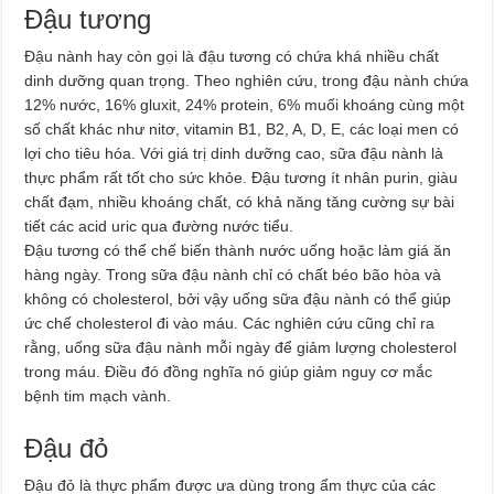
Đậu tương
Đậu nành hay còn gọi là đậu tương có chứa khá nhiều chất
dinh dưỡng quan trọng. Theo nghiên cứu, trong đậu nành chứa
12% nước, 16% gluxit, 24% protein, 6% muối khoáng cùng một
số chất khác như nitơ, vitamin B1, B2, A, D, E, các loại men có
lợi cho tiêu hóa. Với giá trị dinh dưỡng cao, sữa đậu nành là
thực phẩm rất tốt cho sức khỏe. Đậu tương ít nhân purin, giàu
chất đạm, nhiều khoáng chất, có khả năng tăng cường sự bài
tiết các acid uric qua đường nước tiểu.
Đậu tương có thể chế biến thành nước uống hoặc làm giá ăn
hàng ngày. Trong sữa đậu nành chỉ có chất béo bão hòa và
không có cholesterol, bởi vậy uống sữa đậu nành có thể giúp
ức chế cholesterol đi vào máu. Các nghiên cứu cũng chỉ ra
rằng, uống sữa đậu nành mỗi ngày để giảm lượng cholesterol
trong máu. Điều đó đồng nghĩa nó giúp giảm nguy cơ mắc
bệnh tim mạch vành.
Đậu đỏ
Đậu đỏ là thực phẩm được ưa dùng trong ẩm thực của các