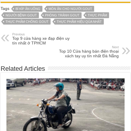
Tags
BÍ KÍP ĂN UỐNG
MÓN ĂN CHO NGƯỜI GOUT
NGƯỜI BỆNH GOUT
PHÒNG TRÁNH GOUT
THỰC PHẨM
THỰC PHẨM CHỐNG GOUT
THỰC PHẨM HIỆU QỦA NHẤT
Previous
Top 9 cửa hàng xe đạp điện uy
tín nhất ở TPHCM
Next
Top 10 Cửa hàng bán điện thoại
xách tay uy tín nhất Đà Nẵng
Related Articles