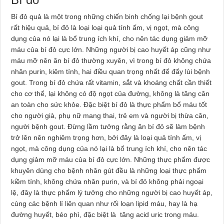
Bí đỏ quả là một trong những chiến binh chống lại bệnh gout
rất hiệu quả, bí đỏ là loại loại quả tính ấm, vị ngọt, mà công
dụng của nó lại là bổ trung ích khí, cho nên tác dụng giảm mỡ
máu của bí đỏ cực lớn. Những người bị cao huyết áp cũng như
máu mỡ nên ăn bí đỏ thường xuyên, vì trong bí đỏ không chứa
nhân purin, kiêm tính, hai điều quan trọng nhất để đẩy lùi bệnh
gout. Trong bí đỏ chứa rất vitamin, sắt và khoáng chất cần thiết
cho cơ thể, lại không có độ ngọt của đường, không là tăng cân
an toàn cho sức khỏe. Đặc biệt bí đỏ là thực phẩm bổ máu tốt
cho người già, phụ nữ mang thai, trẻ em và người bị thừa cân,
người bệnh gout. Đừng lầm tưởng rằng ăn bí đỏ sẽ làm bệnh
trở lên nên nghiêm trọng hơn, bởi đây là loại quả tính ấm, vị
ngọt, mà công dụng của nó lại là bổ trung ích khí, cho nên tác
dụng giảm mỡ máu của bí đỏ cực lớn. Những thực phẩm được
khuyên dùng cho bệnh nhân gút đều là những loại thực phẩm
kiềm tính, không chứa nhân purin, và bí đỏ không phải ngoại
lệ, đây là thực phẩm lý tưởng cho những người bị cao huyết áp,
cùng các bệnh lí liên quan như rối loạn lipid máu, hay là hạ
đường huyết, béo phì, đặc biệt là tăng acid uric trong máu.