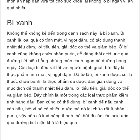
món ăn hấp dẫn vừa tốt cho sức khỏe lại không lo bị ngán vì ăn
quá nhiều.
Bí xanh
Không thể không kể đến trong danh sách này là bí xanh. Bí
xanh là loại quả có tính mát, vị ngọt đậm, có tác dụng thanh
nhiệt tiêu đàm, lợi tiểu tiện, giải độc cơ thể và giảm béo. Ở bí
xanh cũng không chứa nhân purin, dễ dàng thải acid uric qua
đường tiết niệu bằng những món canh ngon bổ dưỡng hàng
ngày. Các loại bí đều rất tốt với người bệnh gout, bởi đây là
thực phẩm tính mát, vị ngọt đậm. Đã từ lâu, bí xanh được coi là
thuốc chữa bệnh, là thực phẩm đã được dân gian dùng với
mục đích để thanh nhiệt tiêu đàm, lợi tiểu tiện, giải độc cơ thể
và giảm béo. Đây chính là một trong các loại thực phẩm kiềm
tính hàng đầu. Bạn cũng có thể dùng bí xanh để nấu canh,
xào nấu, bởi vì nó có nhiều nước mà nó lại chứa rất ít nhân
purin, vậy nên có khả năng thanh thải bớt đi các các acid uric
qua đường tiết niệu khá là hiệu quả.