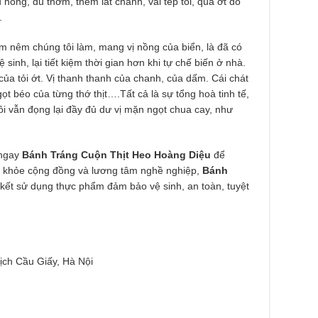
ồng, đủ thơm, thêm lát chanh, vài tép tỏi, quả ớt đỏ
h.
nêm chúng tôi làm, mang vị nồng của biển, là đã có
inh, lại tiết kiệm thời gian hơn khi tự chế biến ở nhà.
 của tỏi ớt. Vị thanh thanh của chanh, của dấm. Cái chát
ọt béo của từng thớ thịt….Tất cả là sự tổng hoà tinh tế,
ồi vẫn đọng lại đầy đủ dư vị mặn ngọt chua cay, như
 ngay
Bánh Tráng Cuộn Thịt Heo Hoàng Diệu
để
c khỏe cộng đồng và lương tâm nghề nghiệp,
Bánh
ết sử dụng thực phẩm đảm bảo vệ sinh, an toàn, tuyệt
ịch Cầu Giấy, Hà Nội