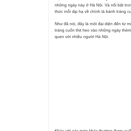
những ngày này ở Hà Nội. Và nổi bật tr
thức mỗi dịp hạ về chính là bánh tráng c
Như đã nói, đây là một đại diện đến từ m
tráng cuốn thịt heo vào những ngày thèm
quen với nhiều người Hà Nội.
Khác với các món khác thường được cuố