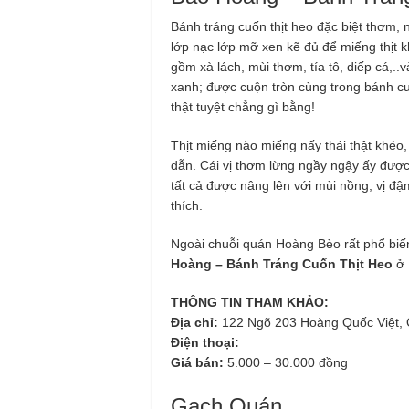
Bánh tráng cuốn thịt heo đặc biệt thơm,
lớp nạc lớp mỡ xen kẽ đủ để miếng thịt 
gồm xà lách, mùi thơm, tía tô, diếp cá,..v
xanh; được cuộn tròn cùng trong bánh 
thật tuyệt chẳng gì bằng!
Thịt miếng nào miếng nấy thái thật khéo,
dẫn. Cái vị thơm lừng ngầy ngậy ấy được
tất cả được nâng lên với mùi nồng, vị 
thích.
Ngoài chuỗi quán Hoàng Bèo rất phổ biến
Hoàng – Bánh Tráng Cuốn Thịt Heo
ở 
THÔNG TIN THAM KHẢO:
Địa chỉ:
122 Ngõ 203 Hoàng Quốc Việt, 
Điện thoại:
Giá bán:
5.000 – 30.000 đồng
Gạch Quán