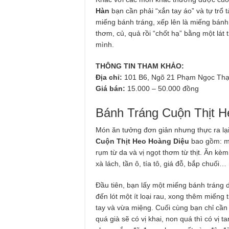
Hàn
bạn cần phải “xắn tay áo” và tự trổ
miếng bánh tráng, xếp lên là miếng bánh
thơm, củ, quả rồi “chốt hạ” bằng một lát 
mình.
THÔNG TIN THAM KHẢO:
Địa chỉ:
101 B6, Ngõ 21 Phạm Ngọc Thạ
Giá bán:
15.000 – 50.000 đồng
Bánh Tráng Cuộn Thịt H
Món ăn tưởng đơn giản nhưng thực ra lại 
Cuộn Thịt Heo Hoàng Diệu
bao gồm: mộ
rụm từ da và vị ngọt thơm từ thịt. Ăn kèm
xà lách, tần ô, tía tô, giá đỗ, bắp chuố
Đầu tiên, bạn lấy một miếng bánh tráng da
đến lót một ít loại rau, xong thêm miếng 
tay và vừa miệng. Cuối cùng bạn chỉ c
quá già sẽ có vị khai, non quá thì có vị t