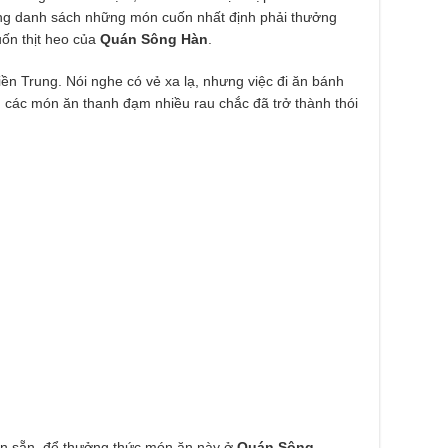
ong danh sách những món cuốn nhất định phải thưởng
uốn thịt heo của
Quán Sông Hàn
.
iền Trung. Nói nghe có vẻ xa lạ, nhưng việc đi ăn bánh
 các món ăn thanh đạm nhiều rau chắc đã trở thành thói
n sẵn, để thưởng thức món ăn này ở
Quán Sông