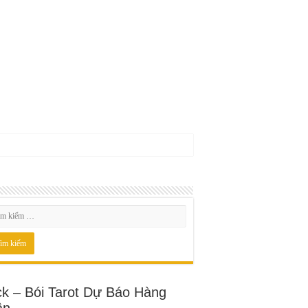
ck – Bói Tarot Dự Báo Hàng
ần