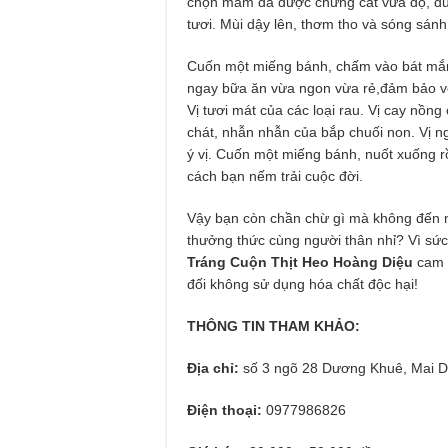
chọn mắm đã được chưng cất vừa độ, đủ n
tươi. Mùi dậy lên, thơm tho và sóng sán
Cuốn một miếng bánh, chấm vào bát mắm 
ngay bữa ăn vừa ngon vừa rẻ,đảm bảo vệ s
Vị tươi mát của các loại rau. Vị cay nồng
chát, nhẫn nhẫn của bắp chuối non. Vị ng
ý vị. Cuốn một miếng bánh, nuốt xuống r
cách bạn nếm trải cuộc đời.
Vậy bạn còn chần chừ gì mà không đến
thưởng thức cùng người thân nhỉ? Vì sứ
Tráng Cuộn Thịt Heo Hoàng Diệu
cam k
đối không sử dụng hóa chất độc hại!
THÔNG TIN THAM KHẢO:
Địa chỉ:
số 3 ngõ 28 Dương Khuê, Mai D
Điện thoại:
0977986826