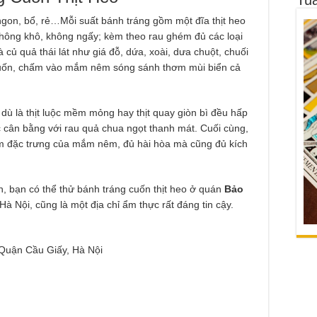
 ngon, bổ, rẻ…Mỗi suất bánh tráng gồm một đĩa thịt heo
không khô, không ngấy; kèm theo rau ghém đủ các loại
à củ quả thái lát như giá đỗ, dứa, xoài, dưa chuột, chuối
cuốn, chấm vào mắm nêm sóng sánh thơm mùi biển cả
 dù là thịt luộc mềm mỏng hay thịt quay giòn bì đều hấp
 cân bằng với rau quả chua ngọt thanh mát. Cuối cùng,
đậm đặc trưng của mắm nêm, đủ hài hòa mà cũng đủ kích
, bạn có thể thử bánh tráng cuốn thịt heo ở quán
Bảo
Hà Nội, cũng là một địa chỉ ẩm thực rất đáng tin cậy.
Quận Cầu Giấy, Hà Nội