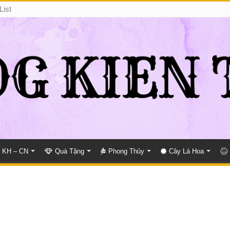
List
KH – CN
Quà Tặng
Phong Thủy
Cây Lá Hoa