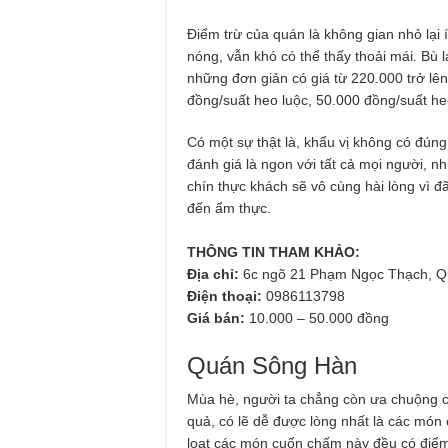
Điểm trừ của quán là không gian nhỏ lại
nóng, vẫn khó có thể thấy thoải mái. Bù 
những đơn giản có giá từ 220.000 trở lên
đồng/suất heo luộc, 50.000 đồng/suất he
Có một sự thật là, khẩu vị không có đún
đánh giá là ngon với tất cả mọi người, n
chín thực khách sẽ vô cùng hài lòng vì đ
đến ẩm thực.
THÔNG TIN THAM KHẢO:
Địa chỉ:
6c ngõ 21 Phạm Ngọc Thạch, Q
Điện thoại:
0986113798
Giá bán:
10.000 – 50.000 đồng
Quán Sông Hàn
Mùa hè, người ta chẳng còn ưa chuộng 
quả, có lẽ dễ được lòng nhất là các món 
loạt các món cuốn chấm này đều có điểm 