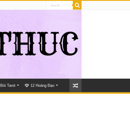
Bói Tarot
12 Hoàng Đạo