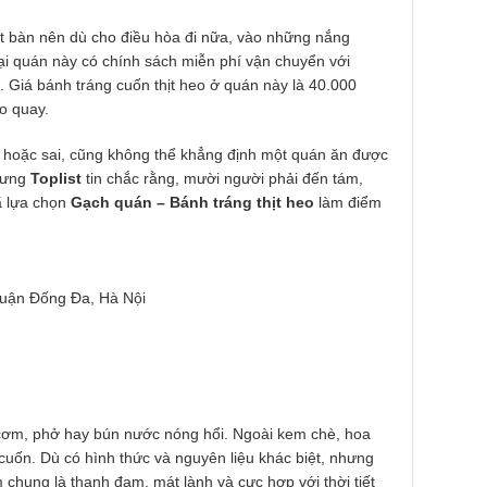
 ít bàn nên dù cho điều hòa đi nữa, vào những nắng
lại quán này có chính sách miễn phí vận chuyển với
. Giá bánh tráng cuốn thịt heo ở quán này là 40.000
o quay.
g hoặc sai, cũng không thể khẳng định một quán ăn được
hưng
Toplist
tin chắc rằng, mười người phải đến tám,
ã lựa chọn
Gạch quán – Bánh tráng thịt heo
làm điểm
uận Đống Đa, Hà Nội
cơm, phở hay bún nước nóng hổi. Ngoài kem chè, hoa
cuốn. Dù có hình thức và nguyên liệu khác biệt, nhưng
chung là thanh đạm, mát lành và cực hợp với thời tiết