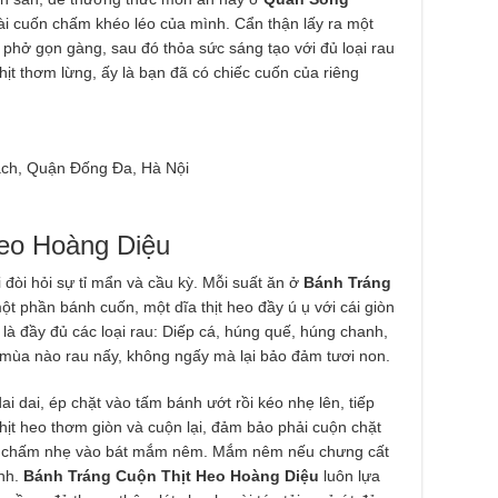
 tài cuốn chấm khéo léo của mình. Cẩn thận lấy ra một
 phở gọn gàng, sau đó thỏa sức sáng tạo với đủ loại rau
thịt thơm lừng, ấy là bạn đã có chiếc cuốn của riêng
ch, Quận Đống Đa, Hà Nội
eo Hoàng Diệu
đòi hỏi sự tỉ mẩn và cầu kỳ. Mỗi suất ăn ở
Bánh Tráng
t phần bánh cuốn, một dĩa thịt heo đầy ú ụ với cái giòn
 là đầy đủ các loại rau: Diếp cá, húng quế, húng chanh,
i… mùa nào rau nấy, không ngấy mà lại bảo đảm tươi non.
i dai, ép chặt vào tấm bánh ướt rồi kéo nhẹ lên, tiếp
thịt heo thơm giòn và cuộn lại, đảm bảo phải cuộn chặt
ần chấm nhẹ vào bát mắm nêm. Mắm nêm nếu chưng cất
anh.
Bánh Tráng Cuộn Thịt Heo Hoàng Diệu
luôn lựa