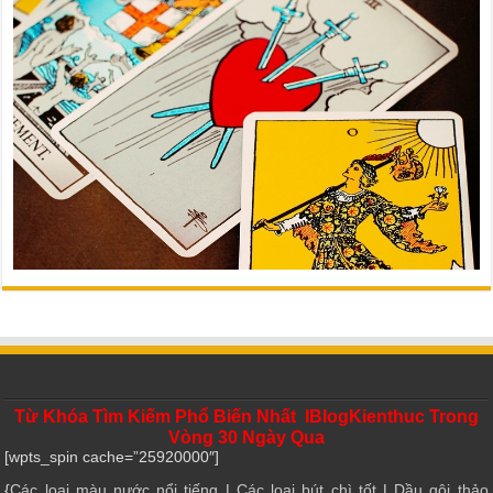
Từ Khóa Tìm Kiếm Phổ Biến Nhất IBlogKienthuc Trong
Vòng 30 Ngày Qua
[wpts_spin cache=”25920000″]
{
Các loại màu nước nổi tiếng
|
Các loại bút chì tốt
|
Dầu gội thảo