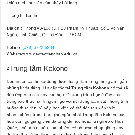
khiến mọi học viên cảm thấy hài lòng.
Thông tin liên hệ
Địa chỉ:
Phòng A3-108 (ĐH Sư Phạm Kỹ Thuật), Số 1 Võ Văn
Ngân, Linh Chiểu, Q.Thủ Đức, TP.HCM
Hotline:
(028) 3722 5984
Website:www.daotaotienghan.edu.vn
Trung tâm Kokono
2
Nếu muốn có thể sử dụng được tiếng Hàn trong thời gian ngắn,
những khóa tiếng Hàn cấp tốc tại
Trung tâm Kokono
có thể sẽ
đáp ứng nhu cầu này của bạn. Chương trình học ở đây chú
trọng vào thực hành ngôn ngữ với nội dung bám sát những tình
huống thực tiễn. Vì vậy, học viên có thể tiếp thu kiến thức
nhanh chóng trong thời gian ngắn nhất.
Trung tâm Kokono sở
hữu đội ngũ giảng viên đã từng du học hoặc tu nghiệp ở Hàn
Quốc, phát âm chuẩn, thân thiện, có phương pháp giảng dạy
dễ tiếp thu. Đồng thời, một lớp học tại trung tâm cũng chỉ có sĩ