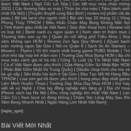
dược
Việt Nam |
Ngũ Cốc Lợi Sữa
|
Các tiết mục múa chào mừng
20/11
|
Các thương hiệu xe máy
|
Thức ăn cho mèo
|
Tiệm bánh sinh
nhật Hà Nội
} | {
Truyền thuyết cung Bảo Bình
|
review mỹ phẩm cle de
peau
|
Bộ bài tarot cho người mới
|
Bài văn hay 20 tháng 11
|
Vòng
Phong Thủy TPHCM
|
Điêu Khắc Chân Mày Bong Không Mất Sợi
|
Tỉnh thành giàu nhất tại Việt Nam
|
Sửa điện thoại hcm
|
Review nối
mi búp bê
|
Bánh canh cu ngon quận 4
|
Kem sâm trị thâm mụn
|
Thương hiệu sơn uy tín
|
Quán ăn nổi tiếng phố Triều Khúc
|
Xóa
xăm không sẹo HCM
|
Review Zen Spa Quy Nhơn
} | {
Quán bạch
tuộc nướng ngon Sài Gòn
|
Nối mi Quận 8
|
Sách ôn thi Starters –
Movers – Flyers
|
Vũ khí mạnh nhất trong game PUBG Mobile
|
Trò
chơi nhỏ tập hợp trẻ mầm non
|
Trường Dạy Múa Bụng HCM
|
địa chỉ
mua mèo cảnh giá rẻ hà nội
|
Công Ty Luật Uy Tín Nhất Việt Nam
|
Ca sĩ Việt Nam được yêu thích
| Cửa
Hàng Gốm Sứ Nhật Bản HCM
|
Phân Biệt Gốm Nhật Và Trung Quốc
} | {
Studio chụp hình cho mẹ và
bé gò vấp
|
Sân khấu hài kịch ở Sài Gòn
|
Đào Tạo Nối Mi Hàng Đầu
TPHCM
|
Loại sơn gel tốt được yêu thích
|
trang phục đẹp nhất game
Liên Minh Huyền Thoại
|
Trường Dạy Múa Dạy Múa HCM
|
thơ hay
viết về xứ Nghệ
|
Chia tay đồng nghiệp nên tặng gì
|
Địa chỉ mua
iPhone xách tay Hà Nội
|
Khu công nghiệp lớn nhất Việt Nam
|
Lan
Cẩm Cù
|
Xem tarot có đúng không
|
Chăm Sóc Lông Mày Sau Khi
Xăm Bong Nhanh Nhất
|
Ngân Hàng Lớn Nhất Việt Nam
}
[/wpts_spin]
Bài Viết Mới Nhất