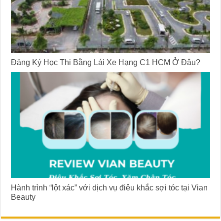
Đăng Ký Học Thi Bằng Lái Xe Hạng C1 HCM Ở Đâu?
Hành trình “lột xác” với dịch vụ điêu khắc sợi tóc tại Vian
Beauty