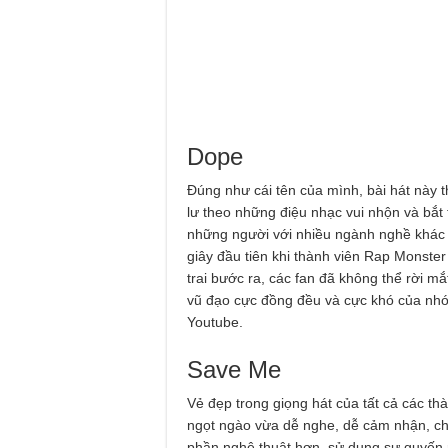
Dope
Đúng như cái tên của mình, bài hát này 
lư theo những điệu nhạc vui nhộn và bắt
những người với nhiều ngành nghề khác 
giây đầu tiên khi thành viên Rap Monster
trai bước ra, các fan đã không thể rời 
vũ đạo cực đồng đều và cực khó của nhóm
Youtube.
Save Me
Vẻ đẹp trong giọng hát của tất cả các th
ngọt ngào vừa dễ nghe, dễ cảm nhận, c
phần nghệ thuật hơn, sử dụng sự quyến 