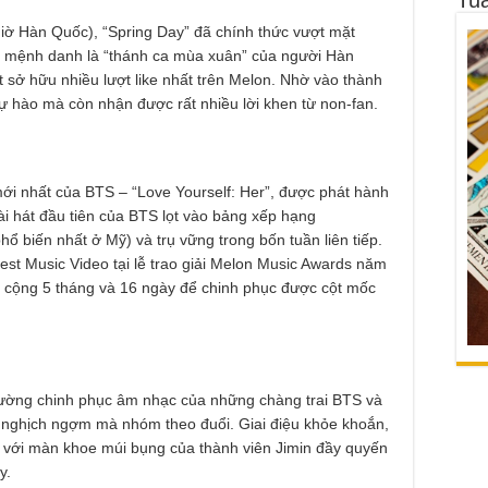
giờ Hàn Quốc), “Spring Day” đã chính thức vượt mặt
c mệnh danh là “thánh ca mùa xuân” của người Hàn
t sở hữu nhiều lượt like nhất trên Melon. Nhờ vào thành
ự hào mà còn nhận được rất nhiều lời khen từ non-fan.
mới nhất của BTS – “Love Yourself: Her”, được phát hành
i hát đầu tiên của BTS lọt vào bảng xếp hạng
hổ biến nhất ở Mỹ) và trụ vững trong bốn tuần liên tiếp.
st Music Video tại lễ trao giải Melon Music Awards năm
g cộng 5 tháng và 16 ngày để chinh phục được cột mốc
ờng chinh phục âm nhạc của những chàng trai BTS và
nghịch ngợm mà nhóm theo đuổi. Giai điệu khỏe khoắn,
h với màn khoe múi bụng của thành viên Jimin đầy quyến
y.