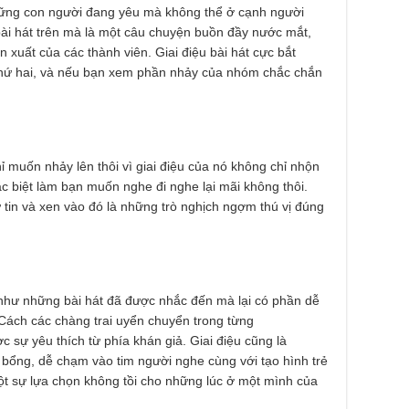
những con người đang yêu mà không thể ở cạnh người
ài hát trên mà là một câu chuyện buồn đầy nước mắt,
 xuất của các thành viên. Giai điệu bài hát cực bắt
ần thứ hai, và nếu bạn xem phần nhảy của nhóm chắc chắn
ỉ muốn nhảy lên thôi vì giai điệu của nó không chỉ nhộn
c biệt làm bạn muốn nghe đi nghe lại mãi không thôi.
ự tin và xen vào đó là những trò nghịch ngợm thú vị đúng
hư những bài hát đã được nhắc đến mà lại có phần dễ
Cách các chàng trai uyển chuyển trong từng
c sự yêu thích từ phía khán giả. Giai điệu cũng là
bổng, dễ chạm vào tim người nghe cùng với tạo hình trẻ
một sự lựa chọn không tồi cho những lúc ở một mình của