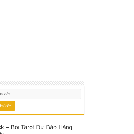
ck – Bói Tarot Dự Báo Hàng
ần