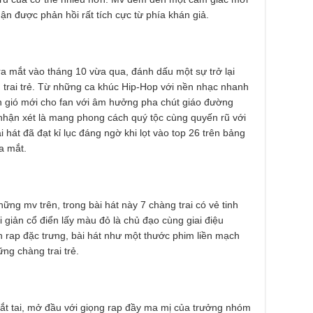
ận được phản hồi rất tích cực từ phía khán giả.
a mắt vào tháng 10 vừa qua, đánh dấu một sự trở lại
 trai trẻ. Từ những ca khúc Hip-Hop với nền nhạc nhanh
n gió mới cho fan với âm hưởng pha chút giáo đường
nhận xét là mang phong cách quý tộc cùng quyến rũ với
 hát đã đạt kỉ lục đáng ngờ khi lọt vào top 26 trên bảng
a mắt.
ng mv trên, trong bài hát này 7 chàng trai có vẻ tinh
 giản cổ điển lấy màu đỏ là chủ đạo cùng giai điệu
 rap đặc trưng, bài hát như một thước phim liền mạch
ng chàng trai trẻ.
 bắt tai, mở đầu với giọng rap đầy ma mị của trưởng nhóm