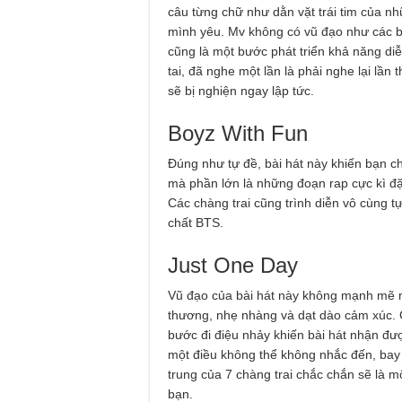
câu từng chữ như dằn vặt trái tim của 
mình yêu. Mv không có vũ đạo như các b
cũng là một bước phát triển khả năng diễn
tai, đã nghe một lần là phải nghe lại l
sẽ bị nghiện ngay lập tức.
Boyz With Fun
Đúng như tự đề, bài hát này khiến bạn ch
mà phần lớn là những đoạn rap cực kì đặ
Các chàng trai cũng trình diễn vô cùng t
chất BTS.
Just One Day
Vũ đạo của bài hát này không mạnh mẽ n
thương, nhẹ nhàng và dạt dào cảm xúc. 
bước đi điệu nhảy khiến bài hát nhận đượ
một điều không thể không nhắc đến, bay 
trung của 7 chàng trai chắc chắn sẽ là 
bạn.