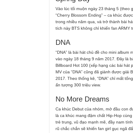
Vào lúc tối muộn ngày 23 tháng 5 (theo 
“Cherry Blossom Ending” – ca khúc đượ
trong nhiều năm qua, và trở thành bài há
tích này BTS không chỉ khiến fan ARMY t
DNA
“DNA” là bài hát chủ đề cho mini album 
vào ngày 18 tháng 9 năm 2017. Đây là bà
Billboard Hot 100 (xếp hạng các bài hát p
MV của “DNA” cũng đã giành được giải Be
2017. Theo thống kê, “DNA” chỉ mất tổn
ấn tượng 300 triệu view.
No More Dreams
Ca khúc Debut của nhóm, mở đầu con đư
là ca khúc mang đậm chất Hip-Hop cùng 
trẻ trung, vũ đạo mạnh mẽ, đầy nam tín
rũ chắc chắn sẽ khiến fan girl gục ngã đấ