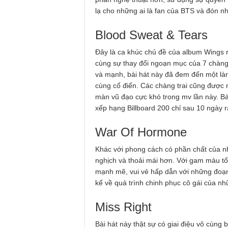
lạ cho những ai là fan của BTS và đón nh
Blood Sweat & Tears
Đây là ca khúc chủ đề của album Wings r
cùng sự thay đổi ngoạn mục của 7 chàng
và mạnh, bài hát này đã đem đến một là
cùng cổ điển. Các chàng trai cũng được 
màn vũ đạo cực khó trong mv lần này. Bài
xếp hạng Billboard 200 chỉ sau 10 ngày r
War Of Hormone
Khác với phong cách có phần chất của nhữ
nghịch và thoải mái hơn. Với gam màu tối
mạnh mẽ, vui vẻ hấp dẫn với những đoạn
kể về quá trình chinh phục cô gái của nhữ
Miss Right
Bài hát này thật sự có giai điệu vô cùng