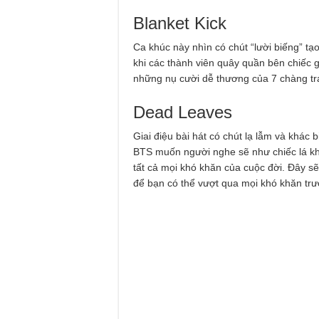
Blanket Kick
Ca khúc này nhìn có chút “lười biếng” t
khi các thành viên quây quần bên chiếc g
những nụ cười dễ thương của 7 chàng tra
Dead Leaves
Giai điệu bài hát có chút lạ lẫm và khác 
BTS muốn người nghe sẽ như chiếc lá khô
tất cả mọi khó khăn của cuộc đời. Đây s
để bạn có thể vượt qua mọi khó khăn trướ