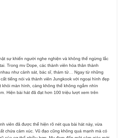
thật sự khiến người nghe nghiện và không thể ngừng lắc
 tai. Trong mv Dope, các thành viên hóa thân thành
nhau như cảnh sát, bác sĩ, thám tử… Ngay từ những
 cất tiếng nói và thành viên Jungkook với ngoại hình đẹp
mắt khỏi màn hình, càng không thể không ngắm nhìn
. Hiện bài hát đã đạt hơn 100 triệu lượt xem trên
ành viên đã được thể hiện rõ nét qua bài hát này, vừa
hất chứa cảm xúc. Vũ đạo cũng không quá mạnh mà có
rũ của cơ thể nhiều hơn. Mv đem đến một cảm giác mới