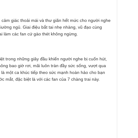
ạo cảm giác thoải mái và thư giãn hết mức cho người nghe
iường ngủ. Giai điệu bắt tai nhẹ nhàng, vũ đạo cùng
i làm các fan cứ gào thét không ngừng.
biệt trong những giây đầu khiến người nghe bị cuốn hút,
ng bao giờ rơi, mãi luôn tràn đầy sức sống, vượt qua
ẽ là một ca khúc tiếp theo sức mạnh hoàn hảo cho bạn
c mắt, đặc biệt là với các fan của 7 chàng trai này.