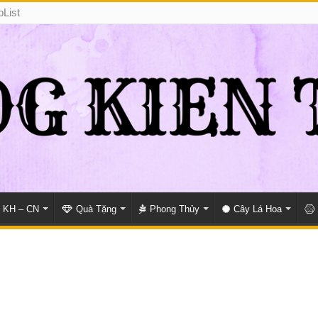
pList
KH – CN
Quà Tặng
Phong Thủy
Cây Lá Hoa