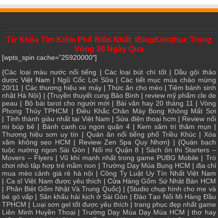
Từ Khóa Tìm Kiếm Phổ Biến Nhất IBlogKienthuc Trong
Vòng 30 Ngày Qua
[wpts_spin cache=”25920000″]
{
Các loại màu nước nổi tiếng
|
Các loại bút chì tốt
|
Dầu gội thảo
dược
Việt Nam |
Ngũ Cốc Lợi Sữa
|
Các tiết mục múa chào mừng
20/11
|
Các thương hiệu xe máy
|
Thức ăn cho mèo
|
Tiệm bánh sinh
nhật Hà Nội
} | {
Truyền thuyết cung Bảo Bình
|
review mỹ phẩm cle de
peau
|
Bộ bài tarot cho người mới
|
Bài văn hay 20 tháng 11
|
Vòng
Phong Thủy TPHCM
|
Điêu Khắc Chân Mày Bong Không Mất Sợi
|
Tỉnh thành giàu nhất tại Việt Nam
|
Sửa điện thoại hcm
|
Review nối
mi búp bê
|
Bánh canh cu ngon quận 4
|
Kem sâm trị thâm mụn
|
Thương hiệu sơn uy tín
|
Quán ăn nổi tiếng phố Triều Khúc
|
Xóa
xăm không sẹo HCM
|
Review Zen Spa Quy Nhơn
} | {
Quán bạch
tuộc nướng ngon Sài Gòn
|
Nối mi Quận 8
|
Sách ôn thi Starters –
Movers – Flyers
|
Vũ khí mạnh nhất trong game PUBG Mobile
|
Trò
chơi nhỏ tập hợp trẻ mầm non
|
Trường Dạy Múa Bụng HCM
|
địa chỉ
mua mèo cảnh giá rẻ hà nội
|
Công Ty Luật Uy Tín Nhất Việt Nam
|
Ca sĩ Việt Nam được yêu thích
| Cửa
Hàng Gốm Sứ Nhật Bản HCM
|
Phân Biệt Gốm Nhật Và Trung Quốc
} | {
Studio chụp hình cho mẹ và
bé gò vấp
|
Sân khấu hài kịch ở Sài Gòn
|
Đào Tạo Nối Mi Hàng Đầu
TPHCM
|
Loại sơn gel tốt được yêu thích
|
trang phục đẹp nhất game
Liên Minh Huyền Thoại
|
Trường Dạy Múa Dạy Múa HCM
|
thơ hay