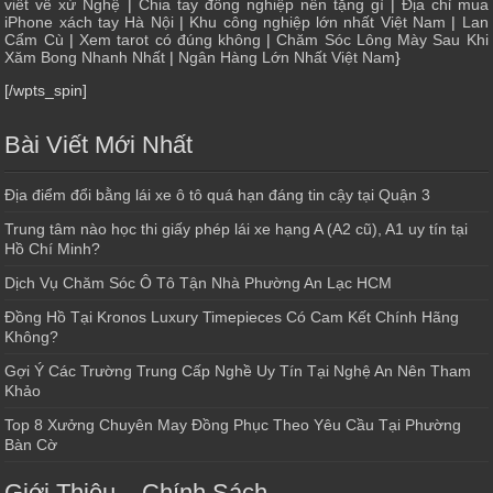
viết về xứ Nghệ
|
Chia tay đồng nghiệp nên tặng gì
|
Địa chỉ mua
iPhone xách tay Hà Nội
|
Khu công nghiệp lớn nhất Việt Nam
|
Lan
Cẩm Cù
|
Xem tarot có đúng không
|
Chăm Sóc Lông Mày Sau Khi
Xăm Bong Nhanh Nhất
|
Ngân Hàng Lớn Nhất Việt Nam
}
[/wpts_spin]
Bài Viết Mới Nhất
Địa điểm đổi bằng lái xe ô tô quá hạn đáng tin cậy tại Quận 3
Trung tâm nào học thi giấy phép lái xe hạng A (A2 cũ), A1 uy tín tại
Hồ Chí Minh?
Dịch Vụ Chăm Sóc Ô Tô Tận Nhà Phường An Lạc HCM
Đồng Hồ Tại Kronos Luxury Timepieces Có Cam Kết Chính Hãng
Không?
Gợi Ý Các Trường Trung Cấp Nghề Uy Tín Tại Nghệ An Nên Tham
Khảo
Top 8 Xưởng Chuyên May Đồng Phục Theo Yêu Cầu Tại Phường
Bàn Cờ
Giới Thiệu – Chính Sách