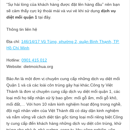
“Sự hài lòng của khách hàng được đặt lên hàng đầu” nên bạn
sẽ cảm thấy cực kỳ thoải mái và vui vẻ khi sử dụng
dịch vụ
diệt mối quận 1
tại đây.
Thông tin liên hệ
Địa chỉ:
146/14/17 Vũ Tùng, phường 2, quận Bình Thạnh, TP.
Hồ Chí Minh
Hotline:
0901 415 012
Website: dietmoichua.org
Bảo An là một đơn vị chuyên cung cấp những dịch vụ diệt mối
Quận 1 và cả các loài côn trùng gây hại khác.Công ty Việt
Thành là đơn vị chuyên cung cấp dịch vụ diệt mối quận 1, các
loại mối họ tiếp nhận xử lý bao gồm: mối gỗ ẩm, mối gỗ khô,
mối đất,… Với hơn 10 năm kinh nghiệm hoạt động trong nghề,
đội ngũ nhân viên của Việt Thành đã có dày dặn kinh nghiệm
và nắm vững về cách diệt tận gốc từng loại mối riêng biệt.Công
ty cung cấp đến khách hàng những dịch vụ diệt côn trùng, khử
trùng cho nhà ở, nhà xưởng, cong ty, khu công nghiệp, văn