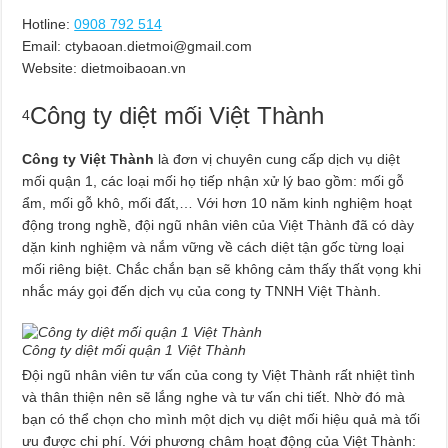
Hotline:
0908 792 514
Email:
ctybaoan.dietmoi@gmail.com
Website: dietmoibaoan.vn
Công ty diệt mối Việt Thành
4
Công ty Việt Thành
là đơn vị chuyên cung cấp dịch vụ diệt
mối quận 1, các loại mối họ tiếp nhận xử lý bao gồm: mối gỗ
ẩm, mối gỗ khô, mối đất,… Với hơn 10 năm kinh nghiệm hoạt
động trong nghề, đội ngũ nhân viên của Việt Thành đã có dày
dặn kinh nghiệm và nắm vững về cách diệt tận gốc từng loại
mối riêng biệt. Chắc chắn bạn sẽ không cảm thấy thất vọng khi
nhắc máy gọi đến dịch vụ của cong ty TNNH Việt Thành.
Công ty diệt mối quận 1 Việt Thành
Đội ngũ nhân viên tư vấn của cong ty Việt Thành rất nhiệt tình
và thân thiện nên sẽ lắng nghe và tư vấn chi tiết. Nhờ đó mà
bạn có thể chọn cho mình một dịch vụ diệt mối hiệu quả mà tối
ưu được chi phí. Với phương châm hoạt động của Việt Thành: