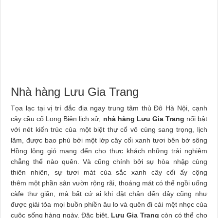
Nhà hàng Lưu Gia Trang
Tọa lạc tại vị trí đắc địa ngay trung tâm thủ Đô Hà Nội, cạnh
cây cầu cổ Long Biên lịch sử,
nhà hàng Lưu Gia Trang
nổi bật
với nét kiến trúc của một biệt thự cổ vô cùng sang trọng, lịch
lãm, được bao phủ bởi một lớp cây cối xanh tươi bên bờ sông
Hồng lộng gió mang đến cho thực khách những trải nghiệm
chẳng thể nào quên. Và cũng chính bởi sự hòa nhập cùng
thiên nhiên, sự tươi mát của sắc xanh cây cối ấy cộng
thêm một phần sân vườn rộng rãi, thoáng mát có thể ngồi uống
càfe thư giãn, mà bất cứ ai khi đặt chân đến đây cũng như
được giải tỏa mọi buồn phiền âu lo và quên đi cái mệt nhọc của
cuộc sống hàng ngày. Đặc biệt,
Lưu Gia Trang
còn có thể cho