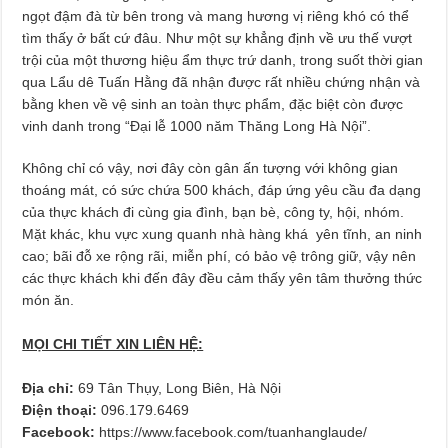
ngọt đậm đà từ bên trong và mang hương vị riêng khó có thể
tìm thấy ở bất cứ đâu. Như một sự khẳng định về ưu thế vượt
trội của một thương hiệu ẩm thực trứ danh, trong suốt thời gian
qua Lẩu dê Tuấn Hằng đã nhận được rất nhiều chứng nhận và
bằng khen về vệ sinh an toàn thực phẩm, đặc biệt còn được
vinh danh trong “Đại lễ 1000 năm Thăng Long Hà Nội”.
Không chỉ có vậy, nơi đây còn gân ấn tượng với không gian
thoáng mát, có sức chứa 500 khách, đáp ứng yêu cầu đa dạng
của thực khách đi cùng gia đình, bạn bè, công ty, hội, nhóm.
Mặt khác, khu vực xung quanh nhà hàng khá yên tĩnh, an ninh
cao; bãi đỗ xe rộng rãi, miễn phí, có bảo vệ trông giữ, vậy nên
các thực khách khi đến đây đều cảm thấy yên tâm thưởng thức
món ăn.
MỌI CHI TIẾT XIN LIÊN HỆ:
Địa chỉ:
69 Tân Thụy, Long Biên, Hà Nội
Điện thoại:
096.179.6469
Facebook:
https://www.facebook.com/tuanhanglaude/