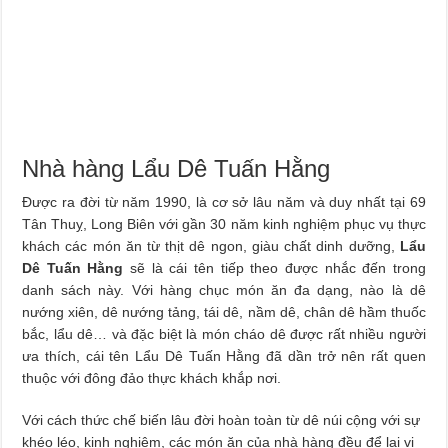
Nhà hàng Lẩu Dê Tuấn Hằng
Được ra đời từ năm 1990, là cơ sở lâu năm và duy nhất tại 69
Tân Thuỵ, Long Biên với gần 30 năm kinh nghiệm phục vụ thực
khách các món ăn từ thịt dê ngon, giàu chất dinh dưỡng,
Lẩu
Dê Tuấn Hằng
sẽ là cái tên tiếp theo được nhắc đến trong
danh sách này. Với hàng chục món ăn đa dạng, nào là dê
nướng xiên, dê nướng tảng, tái dê, nầm dê, chân dê hầm thuốc
bắc, lẩu dê… và đặc biệt là món cháo dê được rất nhiều người
ưa thích, cái tên Lẩu Dê Tuấn Hằng đã dần trở nên rất quen
thuộc với đông đảo thực khách khắp nơi.
Với cách thức chế biến lâu đời hoàn toàn từ dê núi cộng với sự
khéo léo, kinh nghiệm, các món ăn của nhà hàng đều để lại vị