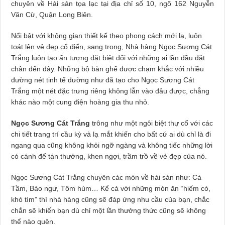
chuyên về Hải sản tọa lạc tại địa chỉ số 10, ngõ 162 Nguyễn
Văn Cừ, Quận Long Biên.
Nổi bật với không gian thiết kế theo phong cách mới lạ, luôn
toát lên vẻ đẹp cổ điển, sang trọng, Nhà hàng Ngọc Sương Cát
Trắng luôn tạo ấn tượng đặt biệt đối với những ai lần đầu đặt
chân đến đây. Những bộ bàn ghế được chạm khắc với nhiều
đường nét tinh tế dường như đã tạo cho Ngọc Sương Cát
Trắng một nét đặc trưng riêng không lẫn vào đâu được, chẳng
khác nào một cung điện hoàng gia thu nhỏ.
Ngọc Sương Cát Trắng
trông như một ngôi biệt thự cổ với các
chi tiết trang trí cầu kỳ và lạ mắt khiến cho bất cứ ai dù chỉ là đi
ngang qua cũng không khỏi ngỡ ngàng và không tiếc những lời
có cánh để tán thưởng, khen ngợi, trầm trồ về vẻ đẹp của nó.
Ngọc Sương Cát Trắng chuyên các món về hải sản như: Cá
Tầm, Bào ngư, Tôm hùm… Kể cả với những món ăn “hiếm có,
khó tìm” thì nhà hàng cũng sẽ đáp ứng nhu cầu của bạn, chắc
chắn sẽ khiến bạn dù chỉ một lần thưởng thức cũng sẽ không
thể nào quên.