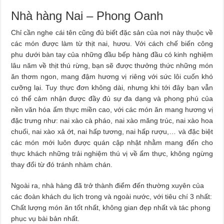
Nhà hàng Nai – Phong Oanh
Chỉ cần nghe cái tên cũng đủ biết đặc sản của nơi này thuộc về
các món được làm từ thịt nai, hươu. Với cách chế biến công
phu dưới bàn tay của những đầu bếp hàng đầu có kinh nghiệm
lâu năm về thịt thú rừng, bạn sẽ được thưởng thức những món
ăn thơm ngon, mang đậm hương vị riêng với sức lôi cuốn khó
cưỡng lại. Tuy thực đơn không dài, nhưng khi tới đây bạn vẫn
có thể cảm nhận được đầy đủ sự đa dạng và phong phú của
nền văn hóa ẩm thực miền cao, với các món ăn mang hương vị
đặc trưng như: nai xào cà pháo, nai xào măng trúc, nai xào hoa
chuối, nai xào xả ớt, nai hấp tương, nai hấp rượu,… và đặc biệt
các món mới luôn được quán cập nhật nhằm mang đến cho
thực khách những trải nghiệm thú vị về ẩm thực, không ngừng
thay đổi từ đó tránh nhàm chán.
Ngoài ra, nhà hàng đã trở thành điểm đến thường xuyên của
các đoàn khách du lịch trong và ngoài nước, với tiêu chí 3 nhất:
Chất lượng món ăn tốt nhất, không gian đẹp nhất và tác phong
phục vụ bài bản nhất.