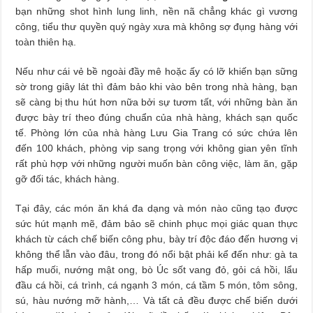
bạn những shot hình lung linh, nền nã chẳng khác gì vương
công, tiểu thư quyền quý ngày xưa mà không sợ đụng hàng với
toàn thiên hạ.
Nếu như cái vẻ bề ngoài đầy mê hoặc ấy có lỡ khiến bạn sững
sờ trong giây lát thì đảm bảo khi vào bên trong nhà hàng, bạn
sẽ càng bị thu hút hơn nữa bởi sự tươm tất, với những bàn ăn
được bày trí theo đúng chuẩn của nhà hàng, khách sạn quốc
tế. Phòng lớn của nhà hàng Lưu Gia Trang có sức chứa lên
đến 100 khách, phòng vip sang trọng với không gian yên tĩnh
rất phù hợp với những người muốn bàn công việc, làm ăn, gặp
gỡ đối tác, khách hàng.
Tại đây, các món ăn khá đa dạng và món nào cũng tạo được
sức hút mạnh mẽ, đảm bảo sẽ chinh phục mọi giác quan thực
khách từ cách chế biến công phu, bày trí độc đáo đến hương vị
không thể lẫn vào đâu, trong đó nổi bật phải kể đến như: gà ta
hấp muối, nướng mật ong, bò Úc sốt vang đỏ, gỏi cá hồi, lẩu
đầu cá hồi, cá trình, cá ngạnh 3 món, cá tầm 5 món, tôm sông,
sú, hàu nướng mỡ hành,… Và tất cả đều được chế biến dưới