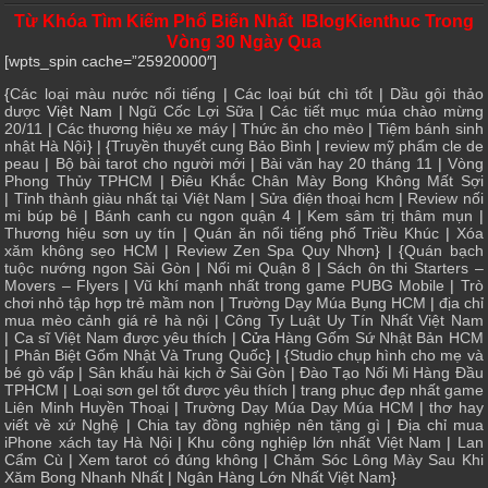
Từ Khóa Tìm Kiếm Phổ Biến Nhất IBlogKienthuc Trong
Vòng 30 Ngày Qua
[wpts_spin cache=”25920000″]
{
Các loại màu nước nổi tiếng
|
Các loại bút chì tốt
|
Dầu gội thảo
dược
Việt Nam |
Ngũ Cốc Lợi Sữa
|
Các tiết mục múa chào mừng
20/11
|
Các thương hiệu xe máy
|
Thức ăn cho mèo
|
Tiệm bánh sinh
nhật Hà Nội
} | {
Truyền thuyết cung Bảo Bình
|
review mỹ phẩm cle de
peau
|
Bộ bài tarot cho người mới
|
Bài văn hay 20 tháng 11
|
Vòng
Phong Thủy TPHCM
|
Điêu Khắc Chân Mày Bong Không Mất Sợi
|
Tỉnh thành giàu nhất tại Việt Nam
|
Sửa điện thoại hcm
|
Review nối
mi búp bê
|
Bánh canh cu ngon quận 4
|
Kem sâm trị thâm mụn
|
Thương hiệu sơn uy tín
|
Quán ăn nổi tiếng phố Triều Khúc
|
Xóa
xăm không sẹo HCM
|
Review Zen Spa Quy Nhơn
} | {
Quán bạch
tuộc nướng ngon Sài Gòn
|
Nối mi Quận 8
|
Sách ôn thi Starters –
Movers – Flyers
|
Vũ khí mạnh nhất trong game PUBG Mobile
|
Trò
chơi nhỏ tập hợp trẻ mầm non
|
Trường Dạy Múa Bụng HCM
|
địa chỉ
mua mèo cảnh giá rẻ hà nội
|
Công Ty Luật Uy Tín Nhất Việt Nam
|
Ca sĩ Việt Nam được yêu thích
| Cửa
Hàng Gốm Sứ Nhật Bản HCM
|
Phân Biệt Gốm Nhật Và Trung Quốc
} | {
Studio chụp hình cho mẹ và
bé gò vấp
|
Sân khấu hài kịch ở Sài Gòn
|
Đào Tạo Nối Mi Hàng Đầu
TPHCM
|
Loại sơn gel tốt được yêu thích
|
trang phục đẹp nhất game
Liên Minh Huyền Thoại
|
Trường Dạy Múa Dạy Múa HCM
|
thơ hay
viết về xứ Nghệ
|
Chia tay đồng nghiệp nên tặng gì
|
Địa chỉ mua
iPhone xách tay Hà Nội
|
Khu công nghiệp lớn nhất Việt Nam
|
Lan
Cẩm Cù
|
Xem tarot có đúng không
|
Chăm Sóc Lông Mày Sau Khi
Xăm Bong Nhanh Nhất
|
Ngân Hàng Lớn Nhất Việt Nam
}