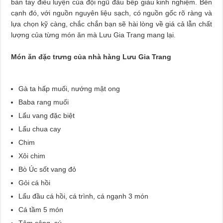
bàn tay điêu luyện của đội ngũ đầu bếp giàu kinh nghiệm. Bên
cạnh đó, với nguồn nguyên liệu sạch, có nguồn gốc rõ ràng và
lựa chọn kỹ càng, chắc chắn bạn sẽ hài lòng về giá cả lẫn chất
lượng của từng món ăn mà Lưu Gia Trang mang lại.
Món ăn đặc trưng của nhà hàng Lưu Gia Trang
Gà ta hấp muối, nướng mật ong
Baba rang muối
Lẩu vang đặc biệt
Lẩu chua cay
Chim
Xôi chim
Bò Úc sốt vang đỏ
Gỏi cá hồi
Lẩu đầu cá hồi, cá trình, cá ngạnh 3 món
Cá tầm 5 món
Tôm sông, sú