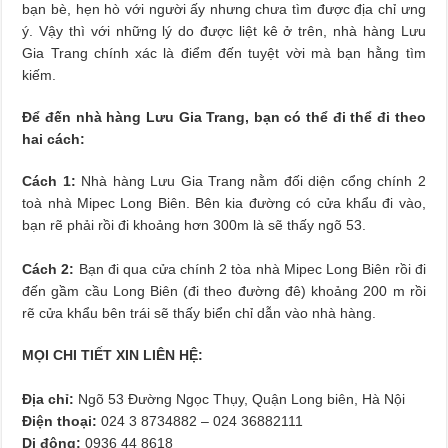
bạn bè, hẹn hò với người ấy nhưng chưa tìm được địa chỉ ưng
ý. Vậy thì với những lý do được liệt kê ở trên, nhà hàng Lưu
Gia Trang chính xác là điểm đến tuyệt vời mà bạn hằng tìm
kiếm.
Để đến nhà hàng Lưu Gia Trang, bạn có thể đi thể đi theo
hai cách:
Cách 1:
Nhà hàng Lưu Gia Trang nằm đối diện cổng chính 2
toà nhà Mipec Long Biên. Bên kia đường có cửa khẩu đi vào,
bạn rẽ phải rồi đi khoảng hơn 300m là sẽ thấy ngõ 53.
Cách 2:
Bạn đi qua cửa chính 2 tòa nhà Mipec Long Biên rồi đi
đến gầm cầu Long Biên (đi theo đường đê) khoảng 200 m rồi
rẽ cửa khẩu bên trái sẽ thấy biển chỉ dẫn vào nhà hàng.
MỌI CHI TIẾT XIN LIÊN HỆ:
Địa chỉ:
Ngõ 53 Đường Ngọc Thụy, Quận Long biên, Hà Nội
Điện thoại:
024 3 8734882 – 024 36882111
Di động:
0936 44 8618