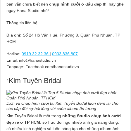
bạn vẫn chưa biết nên
chụp hình cưới ở đâu đẹp
thì hãy ghé
ngay Hana Studio nhé!
Thông tin liên hệ
Địa chỉ:
Số 24 Hồ Văn Huê, Phường 9, Quận Phú Nhuận, TP
HCM
Hotline:
0919 32 32 36
|
0903 836 807
Email:
info@hanastudio.vn
Fanpage: Facebook.com/hanastudiovn
Kim Tuyến Bridal
4
Dịch vụ chụp hình cưới tại Kim Tuyến Bridal luôn đem lại cho
các cặp đôi sự hài lòng với cuốn album ấn tượng
Kim Tuyến Bridal là một trong
những Studio chụp ảnh cưới
đẹp rẻ ở TP HCM
, sở hữu đội ngũ nhiếp ảnh gia năng động,
có nhiều kinh nghiệm và luôn sáng tạo cho những album ảnh