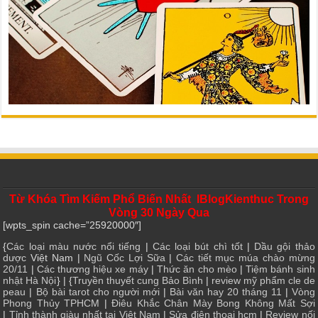
Từ Khóa Tìm Kiếm Phổ Biến Nhất IBlogKienthuc Trong
Vòng 30 Ngày Qua
[wpts_spin cache=”25920000″]
{
Các loại màu nước nổi tiếng
|
Các loại bút chì tốt
|
Dầu gội thảo
dược
Việt Nam |
Ngũ Cốc Lợi Sữa
|
Các tiết mục múa chào mừng
20/11
|
Các thương hiệu xe máy
|
Thức ăn cho mèo
|
Tiệm bánh sinh
nhật Hà Nội
} | {
Truyền thuyết cung Bảo Bình
|
review mỹ phẩm cle de
peau
|
Bộ bài tarot cho người mới
|
Bài văn hay 20 tháng 11
|
Vòng
Phong Thủy TPHCM
|
Điêu Khắc Chân Mày Bong Không Mất Sợi
|
Tỉnh thành giàu nhất tại Việt Nam
|
Sửa điện thoại hcm
|
Review nối