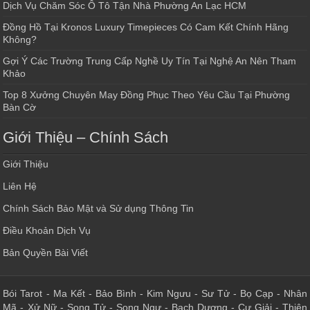
Dịch Vụ Chăm Sóc Ô Tô Tận Nhà Phường An Lạc HCM
Đồng Hồ Tại Kronos Luxury Timepieces Có Cam Kết Chính Hãng
Không?
Gợi Ý Các Trường Trung Cấp Nghề Uy Tín Tại Nghệ An Nên Tham
Khảo
Top 8 Xưởng Chuyên May Đồng Phục Theo Yêu Cầu Tại Phường
Bàn Cờ
Giới Thiệu – Chính Sách
Giới Thiệu
Liên Hệ
Chính Sách Bảo Mật và Sử dụng Thông Tin
Điều Khoản Dịch Vụ
Bản Quyền Bài Viết
Bói Tarot
-
Ma Kết
-
Bảo Bình
-
Kim Ngưu
-
Sư Tử
-
Bọ Cạp
-
Nhân
Mã
-
Xử Nữ
-
Song Tử
-
Song Ngư
-
Bạch Dương
-
Cự Giải
-
Thiên