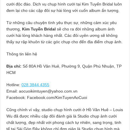
cưới độc đáo. Dịch vụ chụp hình cưới tại Kim Tuyến Bridal luôn
đem lại cho các cặp đôi sự hài lòng với cuốn album ấn tượng.
Từ những câu chuyện tình yêu thực sự, những cảm xúc yêu
thương,
Kim Tuyến Bridal
sẽ cho ra đời những album ảnh
cưới hài lòng khách hàng nhất. Các đôi uyên ương sẽ không
thấy sự rập khuôn từ các góc chụp cho đến địa điểm chụp ảnh.
Thông tin liên hệ
Địa chỉ:
Số 80A Hồ Văn Huê, Phường 9, Quận Phú Nhuận, TP
HCM
Hotline:
028 3844 4355
Email:
aocuoikimtuyen@yahoo.com.vn
Facebook: Facebook.com/KimTuyenAoCuoi
Cũng chính vì vậy, studio chụp hình cưới ở Hồ Văn Huê – Louis
Wu đã được nhiều cặp đôi đánh giá là Studio chụp ảnh cưới
chất lượng, đẹp nhất với phong cách tự nhiên, sang trọng, tinh
tế tại Sài Gòn.Đây không chỉ đơn giản là Studio chụp hình mà