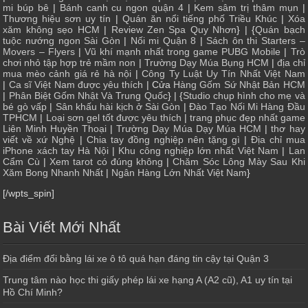
mi búp bê
|
Bánh canh cu ngon quận 4
|
Kem sâm trị thâm mụn
|
Thương hiệu sơn uy tín
|
Quán ăn nổi tiếng phố Triều Khúc
|
Xóa
xăm không sẹo HCM
|
Review Zen Spa Quy Nhơn
} | {
Quán bạch
tuộc nướng ngon Sài Gòn
|
Nối mi Quận 8
|
Sách ôn thi Starters –
Movers – Flyers
|
Vũ khí mạnh nhất trong game PUBG Mobile
|
Trò
chơi nhỏ tập hợp trẻ mầm non
|
Trường Dạy Múa Bụng HCM
|
địa chỉ
mua mèo cảnh giá rẻ hà nội
|
Công Ty Luật Uy Tín Nhất Việt Nam
|
Ca sĩ Việt Nam được yêu thích
| Cửa
Hàng Gốm Sứ Nhật Bản HCM
|
Phân Biệt Gốm Nhật Và Trung Quốc
} | {
Studio chụp hình cho mẹ và
bé gò vấp
|
Sân khấu hài kịch ở Sài Gòn
|
Đào Tạo Nối Mi Hàng Đầu
TPHCM
|
Loại sơn gel tốt được yêu thích
|
trang phục đẹp nhất game
Liên Minh Huyền Thoại
|
Trường Dạy Múa Dạy Múa HCM
|
thơ hay
viết về xứ Nghệ
|
Chia tay đồng nghiệp nên tặng gì
|
Địa chỉ mua
iPhone xách tay Hà Nội
|
Khu công nghiệp lớn nhất Việt Nam
|
Lan
Cẩm Cù
|
Xem tarot có đúng không
|
Chăm Sóc Lông Mày Sau Khi
Xăm Bong Nhanh Nhất
|
Ngân Hàng Lớn Nhất Việt Nam
}
[/wpts_spin]
Bài Viết Mới Nhất
Địa điểm đổi bằng lái xe ô tô quá hạn đáng tin cậy tại Quận 3
Trung tâm nào học thi giấy phép lái xe hạng A (A2 cũ), A1 uy tín tại
Hồ Chí Minh?