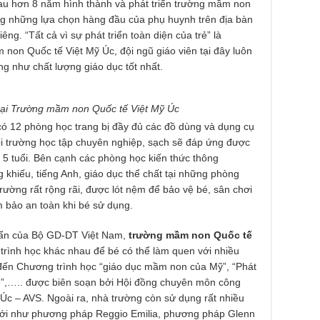
au hơn 8 năm hình thành và phát triển trường mầm non
ng những lựa chọn hàng đầu của phụ huynh trên địa bàn
g. “Tất cả vì sự phát triển toàn diện của trẻ” là
on Quốc tế Việt Mỹ Úc, đội ngũ giáo viên tại đây luôn
g như chất lượng giáo dục tốt nhất.
 tại Trường mầm non Quốc tế Việt Mỹ Úc
ó 12 phòng học trang bị đầy đủ các đồ dùng và dụng cụ
i trường học tập chuyên nghiệp, sạch sẽ đáp ứng được
 5 tuổi. Bên cạnh các phòng học kiến thức thông
khiếu, tiếng Anh, giáo dục thể chất tại những phòng
trường rất rộng rãi, được lót nệm để bảo vệ bé, sân chơi
m bảo an toàn khi bé sử dụng.
huẩn của Bộ GD-DT Việt Nam,
trường mầm non Quốc tế
rình học khác nhau để bé có thể làm quen với nhiều
 đến Chương trình học “giáo dục mầm non của Mỹ”, “Phát
bé”,….. được biên soạn bởi Hội đồng chuyên môn công
 Úc – AVS. Ngoài ra, nhà trường còn sử dụng rất nhiều
 giới như phương pháp Reggio Emilia, phương pháp Glenn