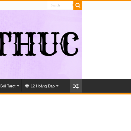
Bói Tarot
12 Hoàng Đạo