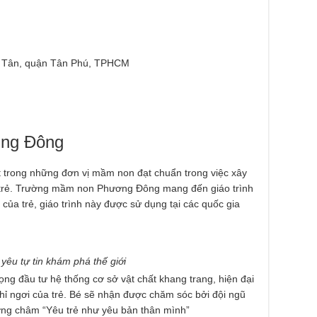
p Tân, quận Tân Phú, TPHCM
ng Đông
 trong những đơn vị mầm non đạt chuẩn trong việc xây
o trẻ. Trường mầm non Phương Đông mang đến giáo trình
của trẻ, giáo trình này được sử dụng tại các quốc gia
u tự tin khám phá thế giới
ọng đầu tư hệ thống cơ sở vật chất khang trang, hiện đại
ghỉ ngơi của trẻ. Bé sẽ nhận được chăm sóc bởi đội ngũ
ương châm “Yêu trẻ như yêu bản thân mình”