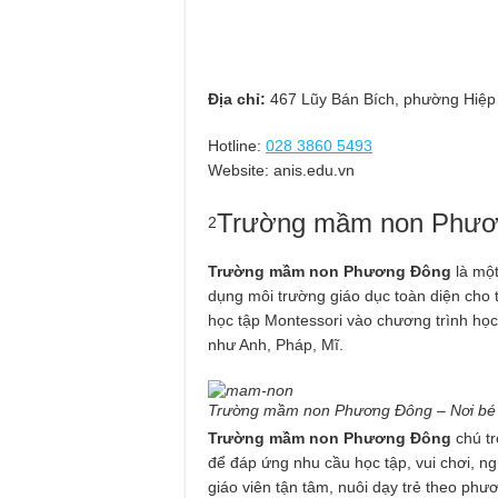
Địa chỉ:
467 Lũy Bán Bích, phường Hiệ
Hotline:
028 3860 5493
Website: anis.edu.vn
Trường mầm non Phươ
2
Trường mầm non Phương Đông
là một
dụng môi trường giáo dục toàn diện ch
học tập Montessori vào chương trình học 
như Anh, Pháp, Mĩ.
Trường mầm non Phương Đông – Nơi bé yê
Trường mầm non Phương Đông
chú tr
để đáp ứng nhu cầu học tập, vui chơi, n
giáo viên tận tâm, nuôi dạy trẻ theo ph