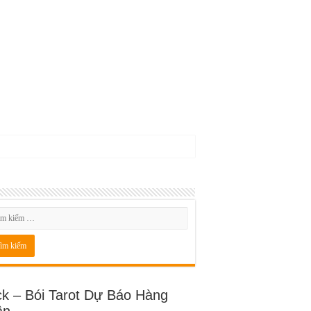
ck – Bói Tarot Dự Báo Hàng
ần