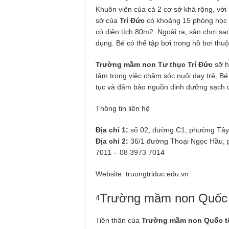
Khuôn viên của cả 2 cơ sở khá rộng, với
sở của
Trí Đức
có khoảng 15 phòng học 
có diện tích 80m2. Ngoài ra, sân chơi sạ
dụng. Bé có thể tập bơi trong hồ bơi thu
Trường mầm non Tư thục Trí Đức
sỡ h
tâm trong việc chăm sóc nuôi dạy trẻ. Bé
tục và đảm bảo nguồn dinh dưỡng sạch đ
Thông tin liên hệ
Địa chỉ 1:
số 02, đường C1, phường Tâ
Địa chỉ 2:
36/1 đường Thoại Ngọc Hầu,
7011 – 08 3973 7014
Website: truongtriduc.edu.vn
Trường mầm non Quốc 
4
Tiền thân của
Trường mầm non Quốc tế