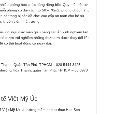
 nhiều phòng học chức năng riêng biệt. Quy mô mỗi cơ
mỗi phòng có diện tích từ 50 – 70m2, phòng chức năng
ch sẽ trang bị các đồ chơi cao cấp an toàn cho bé sử
ộc khuôn viên nhà trường.
ữu đội ngũ giáo viên giàu năng lực lẫn kinh nghiệm tận
 sẽ được trải nghiệm những thực đơn được thay đổi liên
ể có thể hoạt động cả ngày dài.
y Thạnh, Quận Tân Phú, TPHCM – 028 5444 3425
 phường Hòa Thạnh, quận Tân Phú, TPHCM – 08 3973
tế Việt Mỹ Úc
 Việt Mỹ Úc
là trường mầm non tư thục Hoa Sen