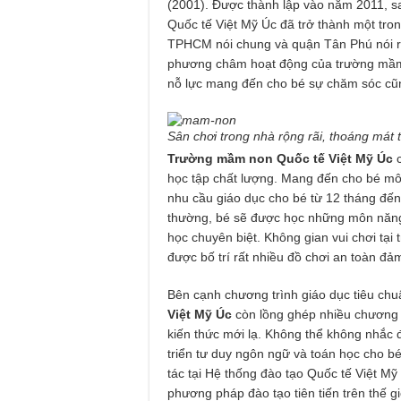
(2001). Được thành lập vào năm 2011, s
Quốc tế Việt Mỹ Úc đã trở thành một tro
TPHCM nói chung và quận Tân Phú nói riên
phương châm hoạt động của trường mầm n
nỗ lực mang đến cho bé sự chăm sóc cũn
Sân chơi trong nhà rộng rãi, thoáng mát
Trường mầm non Quốc tế Việt Mỹ Úc
c
học tập chất lượng. Mang đến cho bé mô
nhu cầu giáo dục cho bé từ 12 tháng đến
thường, bé sẽ được học những môn năng 
học chuyên biệt. Không gian vui chơi tại 
được bố trí rất nhiều đồ chơi an toàn đả
Bên cạnh chương trình giáo dục tiêu c
Việt Mỹ Úc
còn lồng ghép nhiều chương t
kiến thức mới lạ. Không thể không nhắc
triển tư duy ngôn ngữ và toán học cho 
tác tại Hệ thống đào tạo Quốc tế Việt Mỹ
phương pháp đào tạo tiên tiến trên thế