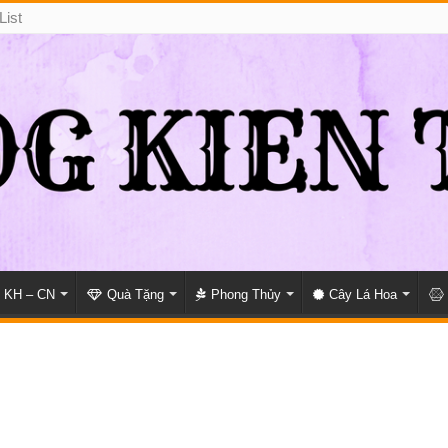
List
KH – CN
Quà Tặng
Phong Thủy
Cây Lá Hoa