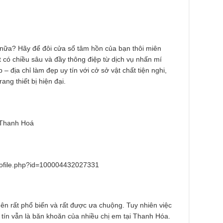
 nữa? Hãy để đôi cửa sổ tâm hồn của bạn thôi miên
 có chiều sâu và đầy thông điệp từ dịch vụ nhấn mí
 địa chỉ làm đẹp uy tín với cở sở vật chất tiện nghi,
ang thiết bị hiện đại.
 Thanh Hoá
rofile.php?id=100004432027331
ên rất phổ biến và rất được ưa chuộng. Tuy nhiên việc
tín vẫn là băn khoăn của nhiều chị em tại Thanh Hóa.