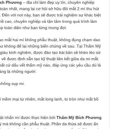
ích Phương
– địa chỉ làm đẹp uy tín, chuyên nghiệp
toàn nhất, mang lại cơ hội sở hữu đôi mắt 2 mí thu hút
Đến với nơi này, bạn sẽ được trải nghiệm sự khác biệt
ghề cao, chuyên nghiệp và tận tâm trong quá trình làm
ẹp toàn diện như bạn từng mong đợi.
ạo mắt hai mí không phẫu thuật, không đụng chạm dao
ư không để lại những biến chứng về sau. Tại Thẩm Mỹ
giàu kinh nghiệm, được đào tạo bài bản sẽ khéo léo sử
ẽ được định sẵn tạo kỹ thuật liên kết giữa da mi mắt
bất cứ dấu vết thẩm mỹ nào, đáp ứng các yêu cầu dù là
àng là những người:
 không sụp mi.
 mềm mại tự nhiên, mắt long lanh, to tròn như mắt bồ
huật nhấn mí được thực hiện bởi
Thẩm Mỹ Bích Phương
ý mà không cần phẫu thuật. Phần da thừa sẽ được ấn