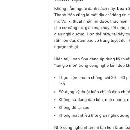
Không nằm ngoài danh sách này,
Loan 
Thanh Hóa cũng là một địa chỉ đáng tin
mí. Với kĩ thuật nhấn mí được thực hiện
cho cơ nâng mi, giác mạc hay kết mạc, 
gian nghỉ dưỡng. Hơn thế nữa, tại đây t
rất hiện đại, đảm bảo vô trùng tuyệt đối
ngược trở lại.
Hiện tại, Loan Spa đang áp dụng kỹ thuậ
“làn gió mới” trong công nghệ làm đẹp kh
Thực hiện nhanh chóng, chỉ 30 – 60 p
linh
Sử dụng kỹ thuật luồn chỉ cố định chính
Không sử dụng dao kéo, nhẹ nhàng, 
Không để lại sẹo
Không mất nhiều thời gian nghỉ dưỡng
Nhờ công nghệ nhấn mí tân tiến & an toàn