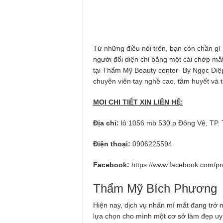
Từ những điều nói trên, bạn còn chần gì
người đối diện chỉ bằng một cái chớp mắt
tại Thẩm Mỹ Beauty center- By Ngọc Diệp –
chuyên viên tay nghề cao, tâm huyết và tr
MỌI CHI TIẾT XIN LIÊN HỆ:
Địa chỉ:
lô 1056 mb 530.p Đông Vệ, TP.
Điện thoại:
0906225594
Facebook:
https://www.facebook.com/p
Thẩm Mỹ Bích Phương
Hiện nay, dịch vụ nhấn mí mắt đang trở n
lựa chọn cho mình một cơ sở làm đẹp uy 