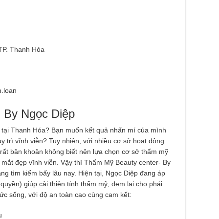
TP. Thanh Hóa
n.loan
 By Ngọc Diệp
p tại Thanh Hóa? Bạn muốn kết quả nhấn mí của mình
 trì vĩnh viễn? Tuy nhiên, với nhiều cơ sở hoạt động
 rất băn khoăn không biết nên lựa chọn cơ sở thẩm mỹ
 mắt đẹp vĩnh viễn. Vậy thì Thẩm Mỹ Beauty center- By
ng tìm kiếm bấy lâu nay. Hiện tại, Ngọc Diệp đang áp
quyền) giúp cải thiện tính thẩm mỹ, đem lại cho phái
 sức sống, với độ an toàn cao cùng cam kết:
u