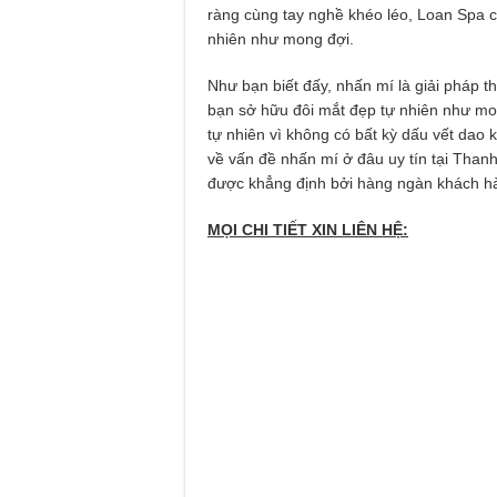
ràng cùng tay nghề khéo léo, Loan Spa 
nhiên như mong đợi.
Như bạn biết đấy, nhấn mí là giải pháp
bạn sở hữu đôi mắt đẹp tự nhiên như mo
tự nhiên vì không có bất kỳ dấu vết dao 
về vấn đề nhấn mí ở đâu uy tín tại Than
được khẳng định bởi hàng ngàn khách h
MỌI CHI TIẾT XIN LIÊN HỆ: