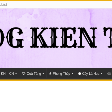
pList
KH – CN
Quà Tặng
Phong Thủy
Cây Lá Hoa