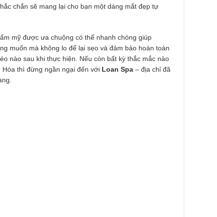
chắc chắn sẽ mang lại cho bạn một dáng mắt đẹp tự
 thẩm mỹ được ưa chuộng có thể nhanh chóng giúp
ng muốn mà không lo để lại sẹo và đảm bảo hoàn toàn
kéo nào sau khi thực hiện. Nếu còn bất kỳ thắc mắc nào
h Hóa thì đừng ngần ngại đến với
Loan Spa
– địa chỉ đã
àng.