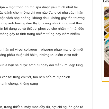
Spa
– một trong những spa được yêu thích nhất tại
 cậy dành cho những chị em nào đang có nhu cầu nhấn
 một cách nhẹ nhàng, không đau, không gây tổn thương
không ảnh hưởng đến thị lực cũng như không mất thời
oàn bộ dụng cụ và thiết bị phục vụ cho nhấn mí mắt đều
, không gây ra tình trạng nhiễm trùng hay viêm nhiễm
t nhấn mí vi sợi collagen – phương pháp mang tới một
ông phẫu thuật khi hội tụ những ưu điểm vượt trội:
hút là bạn sẽ được sở hữu ngay đôi mắt 2 mí đẹp lung
 xác tới từng chi tiết, tạo nên nếp mí tự nhiên
nhanh chóng, không sưng
.
, trang thiết bị máy móc đầy đủ, sợi chỉ nguồn gốc rõ