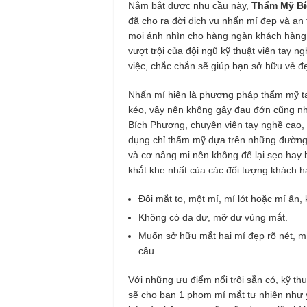
Nắm bắt được nhu cầu này,
Thẩm Mỹ B
đã cho ra đời dịch vụ nhấn mí đẹp và an 
mọi ánh nhìn cho hàng ngàn khách hàng. 
vượt trội của đội ngũ kỹ thuật viên tay n
việc, chắc chắn sẽ giúp bạn sở hữu vẻ đ
Nhấn mí hiện là phương pháp thẩm mỹ t
kéo, vậy nên không gây đau đớn cũng nh
Bích Phương, chuyên viên tay nghề cao, 
dụng chỉ thẩm mỹ dựa trên những đường v
và cơ nâng mi nên không để lại sẹo hay 
khắt khe nhất của các đối tượng khách h
Đôi mắt to, một mí, mí lót hoặc mí ẩn,
Không có da dư, mỡ dư vùng mắt.
Muốn sở hữu mắt hai mí đẹp rõ nét, mí
câu.
Với những ưu điểm nổi trội sẵn có, kỹ t
sẽ cho bạn 1 phom mí mắt tự nhiên như 