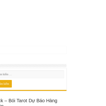
ck – Bói Tarot Dự Báo Hàng
ần