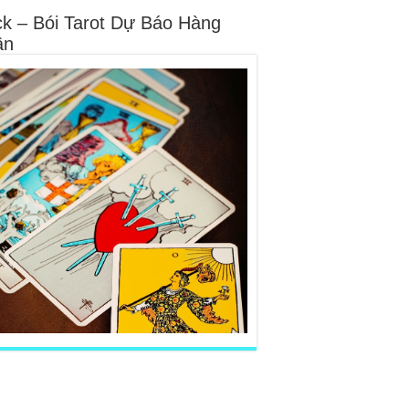
ck – Bói Tarot Dự Báo Hàng
ần