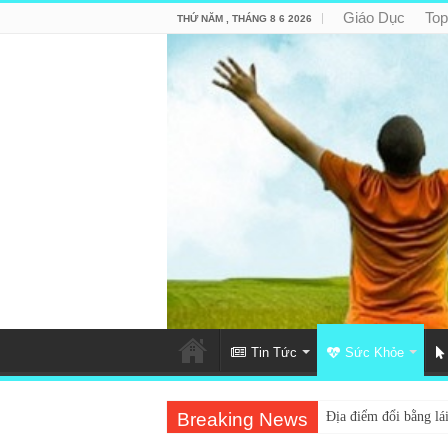
Giáo Dục
Top
THỨ NĂM , THÁNG 8 6 2026
Tin Tức
Sức Khỏe
Breaking News
Địa điểm đổi bằng lái
Trung tâm nào học th