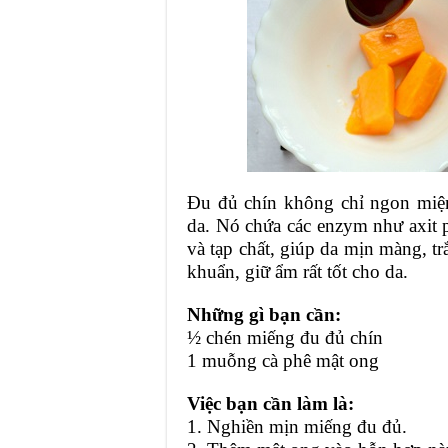
Đu đủ chín không chỉ ngon miện
da.
Nó chứa các enzym như axit p
và tạp chất, giúp da mịn màng, t
khuẩn, giữ ẩm rất tốt cho da.
Những gì bạn cần:
½ chén miếng đu đủ chín
1 muỗng cà phê mật ong
Việc bạn cần làm là:
1. Nghiền mịn miếng đu đủ.