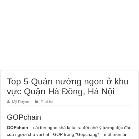
Dịch Vụ Sửa Chữa Ô Tô Tại Nhà Phường Hòa Hưng
Top 5 Quán nướng ngon ở khu
vực Quận Hà Đông, Hà Nội
Mỹ Duyen
TopList
GOPchain
GOPchain
– cái tên nghe khá lạ tai ra đời nhờ ý tưởng độc đáo
của người chủ vui tính. GOP trong “Gopchang” – một món ăn