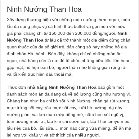
Ninh Nướng Than Hoa
Xây dựng thương hiệu với những món nướng thơm ngon, món
lẩu đa dạng phục vụ cả hình thức buffet và gọi món với mức
giá phải chăng chỉ từ 150.000 đến 200.000 đồng/người,
Ninh
Nướng Than Hoa
từ lâu đã trở thành một địa điểm dừng chân
quen thuộc của đa số giới trẻ, dân công sở hay những hộ gia
đình chốn Hà thành. Đến đây, không chỉ có những món ăn
ngon, nhà hàng còn là nơi để tổ chức những bữa tiệc liên hoan,
gặp mặt, hò hẹn bạn bè, người thân nhờ không gian rộng rãi
và lối kiến trúc hiện đại, thoải mái.
Thực đơn
nhà hàng Ninh Nướng Than Hoa
bao gồm một
danh sách món ăn đa dạng cả về số lượng cũng như hương vị.
Chẳng hạn như: ba chỉ bò sốt Ninh Nướng, chân gà rút xương,
mực trứng sốt cay, râu mực sốt cay, lưỡi bò nướng, dạ dày
nướng giòn, vai lợn mán ướp riềng mẻ, nầm heo sốt ngũ vị,
tôm nướng muối ớt, lẩu kim chi sườn sụn, lẩu Thái tomyum bò,
lẩu riêu cua bò, lẩu sữa,… món nào cũng vừa miệng, dễ ăn mà
lại hợp với khẩu vị và sở thích của nhiều người.