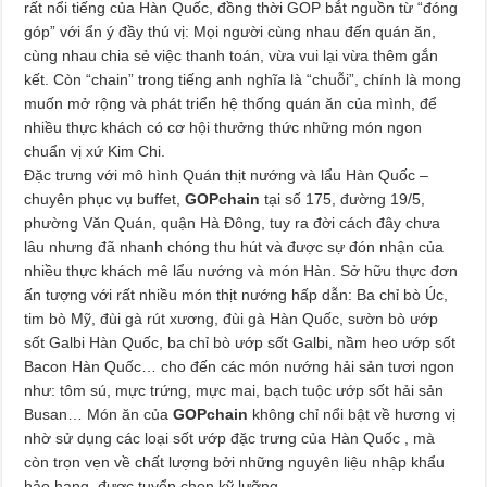
rất nổi tiếng của Hàn Quốc, đồng thời GOP bắt nguồn từ “đóng
góp” với ẩn ý đầy thú vị: Mọi người cùng nhau đến quán ăn,
cùng nhau chia sẻ việc thanh toán, vừa vui lại vừa thêm gắn
kết. Còn “chain” trong tiếng anh nghĩa là “chuỗi”, chính là mong
muốn mở rộng và phát triển hệ thống quán ăn của mình, để
nhiều thực khách có cơ hội thưởng thức những món ngon
chuẩn vị xứ Kim Chi.
Đặc trưng với mô hình Quán thịt nướng và lẩu Hàn Quốc –
chuyên phục vụ buffet,
GOPchain
tại số 175, đường 19/5,
phường Văn Quán, quận Hà Đông, tuy ra đời cách đây chưa
lâu nhưng đã nhanh chóng thu hút và được sự đón nhận của
nhiều thực khách mê lẩu nướng và món Hàn. Sở hữu thực đơn
ấn tượng với rất nhiều món thịt nướng hấp dẫn: Ba chỉ bò Úc,
tim bò Mỹ, đùi gà rút xương, đùi gà Hàn Quốc, sườn bò ướp
sốt Galbi Hàn Quốc, ba chỉ bò ướp sốt Galbi, nầm heo ướp sốt
Bacon Hàn Quốc… cho đến các món nướng hải sản tươi ngon
như: tôm sú, mực trứng, mực mai, bạch tuộc ướp sốt hải sản
Busan… Món ăn của
GOPchain
không chỉ nổi bật về hương vị
nhờ sử dụng các loại sốt ướp đặc trưng của Hàn Quốc , mà
còn trọn vẹn về chất lượng bởi những nguyên liệu nhập khẩu
hảo hạng, được tuyển chọn kỹ lưỡng.