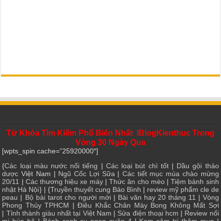
Từ Khóa Tìm Kiếm Phổ Biến Nhất IBlogKienthuc Trong
Vòng 30 Ngày Qua
[wpts_spin cache=”25920000″]
{
Các loại màu nước nổi tiếng
|
Các loại bút chì tốt
|
Dầu gội thảo
dược
Việt Nam |
Ngũ Cốc Lợi Sữa
|
Các tiết mục múa chào mừng
20/11
|
Các thương hiệu xe máy
|
Thức ăn cho mèo
|
Tiệm bánh sinh
nhật Hà Nội
} | {
Truyền thuyết cung Bảo Bình
|
review mỹ phẩm cle de
peau
|
Bộ bài tarot cho người mới
|
Bài văn hay 20 tháng 11
|
Vòng
Phong Thủy TPHCM
|
Điêu Khắc Chân Mày Bong Không Mất Sợi
|
Tỉnh thành giàu nhất tại Việt Nam
|
Sửa điện thoại hcm
|
Review nối
mi búp bê
|
Bánh canh cu ngon quận 4
|
Kem sâm trị thâm mụn
|