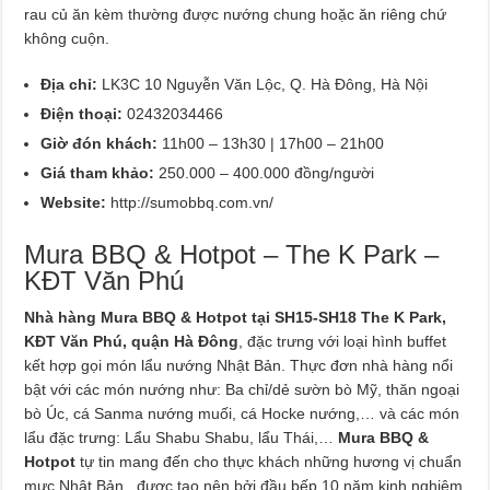
rau củ ăn kèm thường được nướng chung hoặc ăn riêng chứ
không cuộn.
Địa chỉ:
LK3C 10 Nguyễn Văn Lộc, Q. Hà Đông, Hà Nội
Điện thoại:
02432034466
Giờ đón khách:
11h00 – 13h30 | 17h00 – 21h00
Giá tham khảo:
250.000 – 400.000 đồng/người
Website:
http://sumobbq.com.vn/
Mura BBQ & Hotpot – The K Park –
KĐT Văn Phú
Nhà hàng Mura BBQ & Hotpot tại SH15-SH18 The K Park,
KĐT Văn Phú, quận Hà Đông
, đặc trưng với loại hình buffet
kết hợp gọi món lẩu nướng Nhật Bản. Thực đơn nhà hàng nổi
bật với các món nướng như: Ba chỉ/dẻ sườn bò Mỹ, thăn ngoại
bò Úc, cá Sanma nướng muối, cá Hocke nướng,… và các món
lẩu đặc trưng: Lẩu Shabu Shabu, lẩu Thái,…
Mura BBQ &
Hotpot
tự tin mang đến cho thực khách những hương vị chuẩn
mực Nhật Bản , được tạo nên bởi đầu bếp 10 năm kinh nghiệm