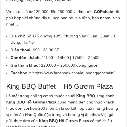
Với mức giá từ 120.000 đến 250.000 vnđ/người,
GOPchain
rất
phù hợp với những dịp tụ họp bạn bè, gia đình, họp nhóm, sinh
nhật…
Địa chỉ:
Số 175 đường 19/5, Phường Văn Quán, Quận Hà
Đông, Hà Nội
Điện thoại:
098 138 96 97
Giờ đón khách:
11h00 – 14h00 | 17h00 – 24h00
Giá tham khảo:
120.000 – 250.000 đồng/người
Facebook:
https://www.facebook.com/launuonggopchain/
King BBQ Buffet – Hồ Gươm Plaza
Là một trong những cơ sở thuộc chuỗi
King BBQ
lừng danh,
King BBQ Hồ Gươm Plaza
cũng mang đến cho thực khách
thực đơn với hơn 200 món ăn là sự kết hợp của những hương
vị món ăn Hàn Quốc đặc trưng và hương vị ẩm thực Việt gần
gũi, thực đơn của
King BBQ Hồ Gươm Plaza
có thể chiều
lòng bất cứ thực khách nào.