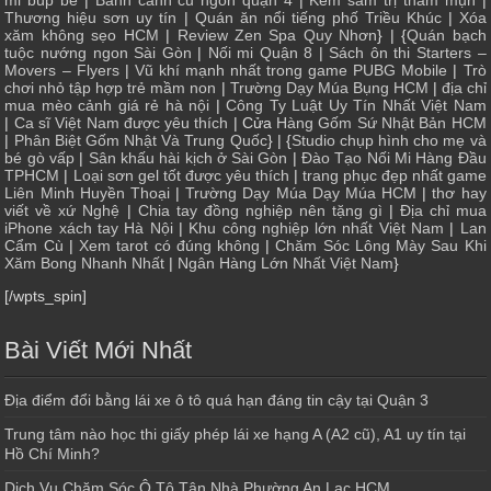
Thương hiệu sơn uy tín
|
Quán ăn nổi tiếng phố Triều Khúc
|
Xóa
xăm không sẹo HCM
|
Review Zen Spa Quy Nhơn
} | {
Quán bạch
tuộc nướng ngon Sài Gòn
|
Nối mi Quận 8
|
Sách ôn thi Starters –
Movers – Flyers
|
Vũ khí mạnh nhất trong game PUBG Mobile
|
Trò
chơi nhỏ tập hợp trẻ mầm non
|
Trường Dạy Múa Bụng HCM
|
địa chỉ
mua mèo cảnh giá rẻ hà nội
|
Công Ty Luật Uy Tín Nhất Việt Nam
|
Ca sĩ Việt Nam được yêu thích
| Cửa
Hàng Gốm Sứ Nhật Bản HCM
|
Phân Biệt Gốm Nhật Và Trung Quốc
} | {
Studio chụp hình cho mẹ và
bé gò vấp
|
Sân khấu hài kịch ở Sài Gòn
|
Đào Tạo Nối Mi Hàng Đầu
TPHCM
|
Loại sơn gel tốt được yêu thích
|
trang phục đẹp nhất game
Liên Minh Huyền Thoại
|
Trường Dạy Múa Dạy Múa HCM
|
thơ hay
viết về xứ Nghệ
|
Chia tay đồng nghiệp nên tặng gì
|
Địa chỉ mua
iPhone xách tay Hà Nội
|
Khu công nghiệp lớn nhất Việt Nam
|
Lan
Cẩm Cù
|
Xem tarot có đúng không
|
Chăm Sóc Lông Mày Sau Khi
Xăm Bong Nhanh Nhất
|
Ngân Hàng Lớn Nhất Việt Nam
}
[/wpts_spin]
Bài Viết Mới Nhất
Địa điểm đổi bằng lái xe ô tô quá hạn đáng tin cậy tại Quận 3
Trung tâm nào học thi giấy phép lái xe hạng A (A2 cũ), A1 uy tín tại
Hồ Chí Minh?
Dịch Vụ Chăm Sóc Ô Tô Tận Nhà Phường An Lạc HCM