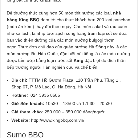
Để thưởng thức cùng hơn 50 món thịt nướng các loại,
nhà
hàng King BBQ
đem tới cho thực khách hơn 200 loại panchan
(món ăn kèm) thay đổi theo ngày. Các món salad và rau cuốn
như xà lách, lá nhíp tươi sạch cùng hàng trăm loại sốt sẽ đưa
bạn vào thiên đường của các món nướng bulgogi thơm
ngon.Thực đơn chủ đạo của quán nướng Hà Đông này là các
món nướng lẩu Hàn Quốc, đặc biệt nổi tiếng là các món nướng
được tẩm ướp bằng loại nước sốt
King
đặc biệt do đích thân
bếp trưởng người Hàn nghiên cứu và chế biến.
Địa chỉ:
TTTM Hồ Gươm Plaza, 110 Trần Phú, Tầng 1 ,
Shop 07, P. Mỗ Lao, Q. Hà Đông, Hà Nội
Hotline:
024 3936 8585
Giờ đón khách:
10h30 – 13h00 và 17h30 – 20h30
Giá tham khảo:
250.000 – 350.000 đồng/người
Website:
http://www.kingbbq.com.vn/
Sumo BBQ