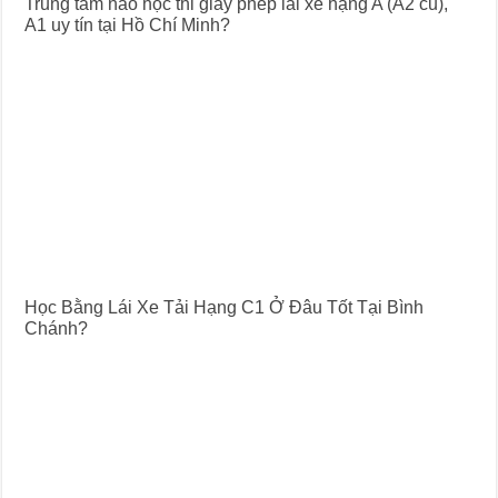
Trung tâm nào học thi giấy phép lái xe hạng A (A2 cũ),
A1 uy tín tại Hồ Chí Minh?
Học Bằng Lái Xe Tải Hạng C1 Ở Đâu Tốt Tại Bình
Chánh?