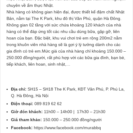
chuyên về ẩm thực Nhật.
Nhà hàng có không gian hiện đại, được thiết kế đậm chất Nhật
Bản, nằm tại The K Park, khu đô thị Văn Phú, quận Hà Đông.
Không gian 02 tầng với sức chứa khoảng 120 khách của nhà
hàng có thể đáp ứng tốt các nhu cầu dùng bữa, gặp gỡ, liên
hoan của bạn. Đặc biệt, khu vui chơi trẻ em rộng 200m2 nằm
trong khuôn viên nhà hàng sẽ là gợi ý lý tưởng dành cho các
gia đình có trẻ em.Mức giá của nhà hàng chỉ khoảng 150.000 –
250.000 đồng/người, rất phù hợp với các bữa gia đình, bạn bè,
tiếp khách, liên hoan, sinh nhật,…
Địa chỉ:
SH15 – SH18 The K Park, KĐT Văn Phú, P. Phú La,
Q. Hà Đông, Hà Nội
Điện thoại:
089 819 62 62
Giờ đón khách:
11h00 – 14h00 | 17h30 – 21h30
Giá tham khảo:
150.000 – 250.000 đồng/người
Facebook:
https://www.facebook.com/murabbq