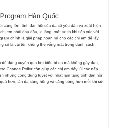
T Program Hàn Quốc
ổi càng lớn, tính đàn hồi của da sẽ yếu dần và xuất hiện
hị em phải đau đầu, lo lắng, mất tự tin khi tiếp xúc với
gram chính là giải pháp hoàn mĩ cho các chị em để lấy
ng sẽ là cái tên không thể vắng mặt trong danh sách
ỏ dễ dàng xuyên qua lớp biểu bì da mà không gây đau,
eso Change Roller còn giúp các chị em đẩy lủi các nếp
ến những công dụng tuyệt vời nhất làm tăng tính đàn hồi
ệu quả hơn, làn da sáng hồng và căng bóng hơn mỗi khi sử