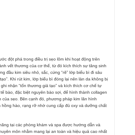
ớc đột phá trong điều trị sẹo lõm khi hoạt động trên
ành vết thương của cơ thể, từ đó kích thích sự tăng sinh
ng đầu kim siêu nhỏ, sắc, cứng “rẽ” lớp biểu bì đi sâu
o”. Khi rút kim, lớp biểu bì đóng lại nên làn da không bị
ghi nhận “tổn thương giả tạo” và kích thích cơ chế tự
tế bào, đặc biệt nguyên bào sợi, để hình thành collagen
m của sẹo. Bên cạnh đó, phương pháp kim lăn hình
n hồng hào, rạng rỡ nhờ cung cấp đủ oxy và dưỡng chất
h hãng tại các phòng khám và spa được hướng dẫn và
 chuyên môn nhằm mang lại an toàn và hiệu quả cao nhất