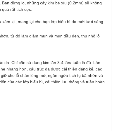
ả. Bạn đừng lo, những cây kim bé xíu (0.2mm) sẽ không
quả rất tích cực:
 xám xịt, mang lại cho bạn lớp biểu bì da mới tươi sáng
 nhờn, từ đó làm giảm mụn và mụn đầu đen, thu nhỏ lỗ
c da. Chỉ cần sử dụng kim lăn 3-4 lần/ tuần là đủ. Làn
hẹ nhàng hơn, cấu trúc da được cải thiện đáng kể, các
 giữ cho lỗ chân lông mở, ngăn ngừa tích tụ bã nhờn và
iển của các lớp biểu bì, cải thiện lưu thông và tuần hoàn