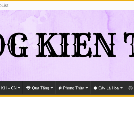
pList
KH – CN
Quà Tặng
Phong Thủy
Cây Lá Hoa