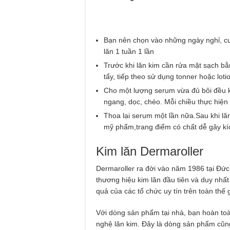
Bạn nên chọn vào những ngày nghỉ, cuố
lăn 1 tuần 1 lần
Trước khi lăn kim cần rửa mặt sạch b
tẩy, tiếp theo sử dụng tonner hoặc lot
Cho một lượng serum vừa đủ bôi đều k
ngang, dọc, chéo. Mỗi chiều thực hiện
Thoa lại serum một lần nữa.Sau khi lă
mỹ phẩm,trang điểm có chất dễ gây kí
Kim lăn Dermaroller
Dermaroller ra đời vào năm 1986 tại Đức,
thương hiệu kim lăn đầu tiên và duy nhấ
quả của các tổ chức uy tín trên toàn thế
Với dòng sản phẩm tại nhà, bạn hoàn toà
nghệ lăn kim. Đây là dòng sản phẩm cũn