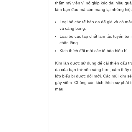
thẩm mỹ viện vì nó giúp kéo dài hiệu qu
làm bạn đau mà còn mang lại những hiệu 
Loại bỏ các tế bào da đã già và có màu
và căng bóng.
Loại bỏ các tạp chất làm tắc tuyến bã
chân lông
Kích thích đổi mới các tế bào biểu bì
Kim lăn được sử dụng để cải thiện cấu trú
da của bạn trở nên sáng hơn, cảm thấy n
lớp biểu bì được đổi mới. Các mũi kim sẽ
gây viêm. Chúng còn kích thích sự phát tr
máu.