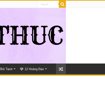
Bói Tarot
12 Hoàng Đạo