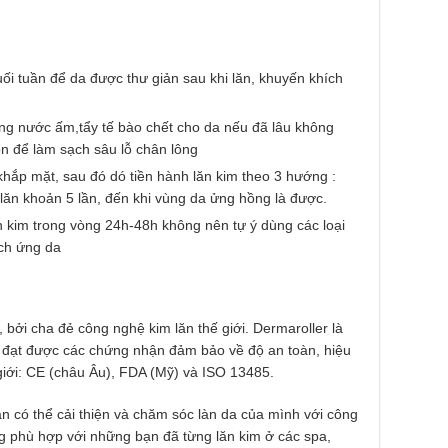
i tuần để da được thư giản sau khi lăn, khuyến khích
ằng nước ấm,tẩy tế bào chết cho da nếu đã lâu không
ion để làm sạch sâu lỗ chân lông
hắp mặt, sau đó dó tiền hành lăn kim theo 3 hướng :
 lăn khoản 5 lần, đến khi vùng da ửng hồng là được.
n kim trong vòng 24h-48h không nên tự ý dùng các loại
ch ứng da
 bởi cha đẻ công nghệ kim lăn thế giới. Dermaroller là
t đạt được các chứng nhận đảm bảo về độ an toàn, hiệu
 giới: CE (châu Âu), FDA (Mỹ) và ISO 13485.
n có thể cải thiện và chăm sóc làn da của mình với công
g phù hợp với những bạn đã từng lăn kim ở các spa,