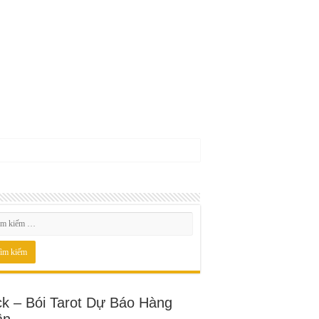
ck – Bói Tarot Dự Báo Hàng
ần