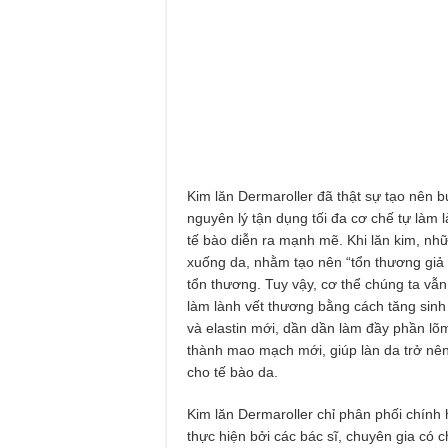
Kim lăn Dermaroller đã thật sự tạo nên bư
nguyên lý tận dụng tối đa cơ chế tự làm l
tế bào diễn ra mạnh mẽ. Khi lăn kim, nhữ
xuống da, nhằm tạo nên “tổn thương giả tạ
tổn thương. Tuy vậy, cơ thể chúng ta vẫn 
làm lành vết thương bằng cách tăng sinh 
và elastin mới, dần dần làm đầy phần lõ
thành mao mạch mới, giúp làn da trở nê
cho tế bào da.
Kim lăn Dermaroller chỉ phân phối chín
thực hiện bởi các bác sĩ, chuyên gia có