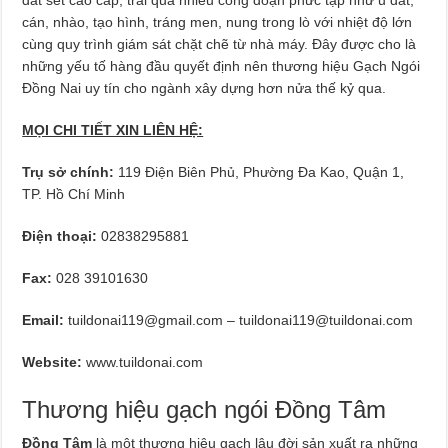
cán, nhào, tạo hình, tráng men, nung trong lò với nhiệt độ lớn
cùng quy trình giám sát chặt chẽ từ nhà máy. Đây được cho là
những yếu tố hàng đầu quyết định nên thương hiệu Gạch Ngói
Đồng Nai uy tín cho ngành xây dựng hơn nửa thế kỷ qua.
MỌI CHI TIẾT XIN LIÊN HỆ:
Trụ sở chính:
119 Điện Biên Phủ, Phường Đa Kao, Quận 1,
TP. Hồ Chí Minh
Điện thoại:
02838295881
Fax:
028 39101630
Email:
tuildonai119@gmail.com
–
tuildonai119@tuildonai.com
Website:
www.tuildonai.com
Thương hiệu gạch ngói Đồng Tâm
Đồng Tâm
là một thương hiệu gạch lâu đời sản xuất ra những