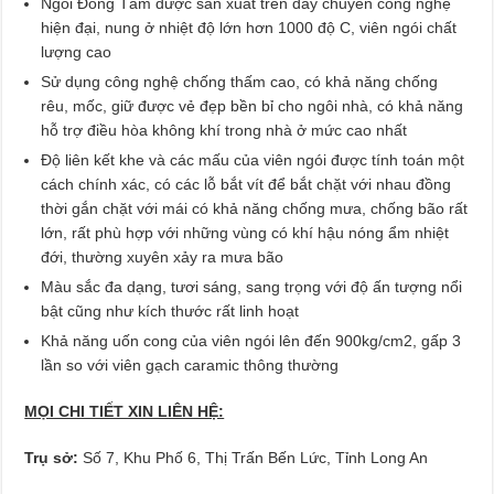
Ngói Đồng Tâm được sản xuất trên dây chuyền công nghệ
hiện đại, nung ở nhiệt độ lớn hơn 1000 độ C, viên ngói chất
lượng cao
Sử dụng công nghệ chống thấm cao, có khả năng chống
rêu, mốc, giữ được vẻ đẹp bền bỉ cho ngôi nhà, có khả năng
hỗ trợ điều hòa không khí trong nhà ở mức cao nhất
Độ liên kết khe và các mấu của viên ngói được tính toán một
cách chính xác, có các lỗ bắt vít để bắt chặt với nhau đồng
thời gắn chặt với mái có khả năng chống mưa, chống bão rất
lớn, rất phù hợp với những vùng có khí hậu nóng ẩm nhiệt
đới, thường xuyên xảy ra mưa bão
Màu sắc đa dạng, tươi sáng, sang trọng với độ ấn tượng nổi
bật cũng như kích thước rất linh hoạt
Khả năng uốn cong của viên ngói lên đến 900kg/cm2, gấp 3
lần so với viên gạch caramic thông thường
MỌI CHI TIẾT XIN LIÊN HỆ:
Trụ sở:
Số 7, Khu Phố 6, Thị Trấn Bến Lức, Tỉnh Long An