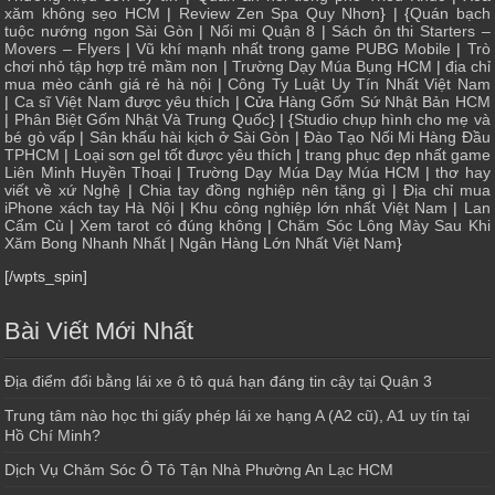
xăm không sẹo HCM
|
Review Zen Spa Quy Nhơn
} | {
Quán bạch
tuộc nướng ngon Sài Gòn
|
Nối mi Quận 8
|
Sách ôn thi Starters –
Movers – Flyers
|
Vũ khí mạnh nhất trong game PUBG Mobile
|
Trò
chơi nhỏ tập hợp trẻ mầm non
|
Trường Dạy Múa Bụng HCM
|
địa chỉ
mua mèo cảnh giá rẻ hà nội
|
Công Ty Luật Uy Tín Nhất Việt Nam
|
Ca sĩ Việt Nam được yêu thích
| Cửa
Hàng Gốm Sứ Nhật Bản HCM
|
Phân Biệt Gốm Nhật Và Trung Quốc
} | {
Studio chụp hình cho mẹ và
bé gò vấp
|
Sân khấu hài kịch ở Sài Gòn
|
Đào Tạo Nối Mi Hàng Đầu
TPHCM
|
Loại sơn gel tốt được yêu thích
|
trang phục đẹp nhất game
Liên Minh Huyền Thoại
|
Trường Dạy Múa Dạy Múa HCM
|
thơ hay
viết về xứ Nghệ
|
Chia tay đồng nghiệp nên tặng gì
|
Địa chỉ mua
iPhone xách tay Hà Nội
|
Khu công nghiệp lớn nhất Việt Nam
|
Lan
Cẩm Cù
|
Xem tarot có đúng không
|
Chăm Sóc Lông Mày Sau Khi
Xăm Bong Nhanh Nhất
|
Ngân Hàng Lớn Nhất Việt Nam
}
[/wpts_spin]
Bài Viết Mới Nhất
Địa điểm đổi bằng lái xe ô tô quá hạn đáng tin cậy tại Quận 3
Trung tâm nào học thi giấy phép lái xe hạng A (A2 cũ), A1 uy tín tại
Hồ Chí Minh?
Dịch Vụ Chăm Sóc Ô Tô Tận Nhà Phường An Lạc HCM