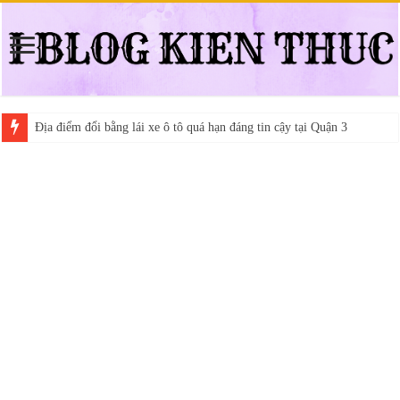
Địa điểm đổi bằng lái xe ô tô quá hạn đáng tin cậy tại Quận 3
Trung tâm nào học thi giấy phép lái xe hạng A (A2 cũ), A1 uy tín tại 