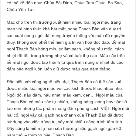
có thể kể đến như: Chùa Bái Đính, Chùa Tam Chúc, Ba Sao,
Chùa Yên Tử…
Mặc cho trên thị trường xuất hiện nhiều loại ngói màu tráng
men với hình thức khá bắt mắt, song Thạch Bàn vẫn duy trì
sản xuất dòng ngói đất nung truyền thống với màu đỏ nguyên
thủy, không sơn phết thể hiện giá trị văn hóa độc đáo. Bề mặt
ngói Thạch Bàn bóng mịn, tự làm sạch, không rêu mốc, cách
nhiệt rất tốt, trọng lượng nhẹ và có tuổi thọ cao. Màu sắc trên
bề mặt ngói được tạo thành từ quá trình nung ở nhiệt độ cao
đảm bảo ngói luôn luôn giữ được màu qua năm tháng.
Đặc biệt, với công nghệ hiện đại, Thạch Bàn có thể sản xuất
được nhiều loại ngói màu với các kích thước khác nhau như:
Ngói đỏ, nâu đậm, nâu nhạt, màu kem, đen… Ngói màu của
Thạch Bàn có màu sắc tự nhiên, không bóng loáng hay sặc sỡ
tạo nên những tác phẩm mang đậm phong cách VIỆT. Ngói mũi
hài cổ, ngói vẩy cá, gạch hoa chanh của Thạch Bàn đã được
sử dụng vào việc trùng tu, xây mới nhiều công trình tâm linh.
Đây cũng là niềm tự hào của thương hiệu gạch ngói gần 60
năm tuổi – thương hiệu Thạch Bàn.