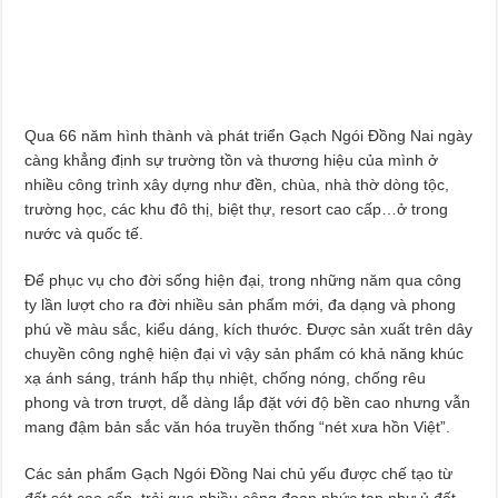
Qua 66 năm hình thành và phát triển Gạch Ngói Đồng Nai ngày
càng khẳng định sự trường tồn và thương hiệu của mình ở
nhiều công trình xây dựng như đền, chùa, nhà thờ dòng tộc,
trường học, các khu đô thị, biệt thự, resort cao cấp…ở trong
nước và quốc tế.
Để phục vụ cho đời sống hiện đại, trong những năm qua công
ty lần lượt cho ra đời nhiều sản phẩm mới, đa dạng và phong
phú về màu sắc, kiểu dáng, kích thước. Được sản xuất trên dây
chuyền công nghệ hiện đại vì vậy sản phẩm có khả năng khúc
xạ ánh sáng, tránh hấp thụ nhiệt, chống nóng, chống rêu
phong và trơn trượt, dễ dàng lắp đặt với độ bền cao nhưng vẫn
mang đậm bản sắc văn hóa truyền thống “nét xưa hồn Việt”.
Các sản phẩm Gạch Ngói Đồng Nai chủ yếu được chế tạo từ
đất sét cao cấp, trải qua nhiều công đoạn phức tạp như ủ đất,