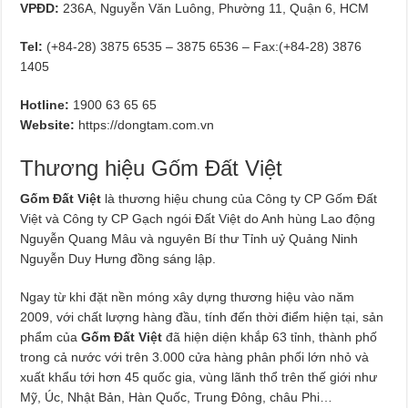
VPĐD:
236A, Nguyễn Văn Luông, Phường 11, Quận 6, HCM
Tel:
(+84-28) 3875 6535 – 3875 6536 – Fax:(+84-28) 3876
1405
Hotline:
1900 63 65 65
Website:
https://dongtam.com.vn
Thương hiệu Gốm Đất Việt
Gốm Đất Việt
là thương hiệu chung của Công ty CP Gốm Đất
Việt và Công ty CP Gạch ngói Đất Việt do Anh hùng Lao động
Nguyễn Quang Mâu và nguyên Bí thư Tỉnh uỷ Quảng Ninh
Nguyễn Duy Hưng đồng sáng lập.
Ngay từ khi đặt nền móng xây dựng thương hiệu vào năm
2009, với chất lượng hàng đầu, tính đến thời điểm hiện tại, sản
phẩm của
Gốm Đất Việt
đã hiện diện khắp 63 tỉnh, thành phố
trong cả nước với trên 3.000 cửa hàng phân phối lớn nhỏ và
xuất khẩu tới hơn 45 quốc gia, vùng lãnh thổ trên thế giới như
Mỹ, Úc, Nhật Bản, Hàn Quốc, Trung Đông, châu Phi…