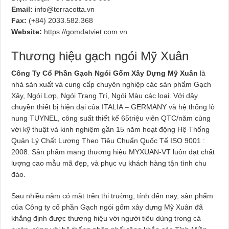
Email:
info@terracotta.vn
Fax:
(+84) 2033.582.368
Website:
https://gomdatviet.com.vn
Thương hiệu gạch ngói Mỹ Xuân
Công Ty Cổ Phần Gạch Ngói Gốm Xây Dựng Mỹ Xuân
là
nhà sản xuất và cung cấp chuyên nghiệp các sản phẩm Gạch
Xây, Ngói Lợp, Ngói Trang Trí, Ngói Màu các loại. Với dây
chuyền thiết bị hiện đại của ITALIA – GERMANY và hệ thống lò
nung TUYNEL, công suất thiết kế 65triệu viên QTC/năm cùng
với kỹ thuật và kinh nghiệm gần 15 năm hoạt động Hệ Thống
Quản Lý Chất Lượng Theo Tiêu Chuẩn Quốc Tế ISO 9001 :
2008. Sản phẩm mang thương hiệu MYXUAN-VT luôn đạt chất
lượng cao mẫu mã đẹp, và phục vụ khách hàng tận tình chu
đáo.
Sau nhiều năm có mặt trên thị trường, tính đến nay, sản phẩm
của Công ty cổ phần Gạch ngói gốm xây dựng Mỹ Xuân đã
khẳng định được thương hiệu với người tiêu dùng trong cả