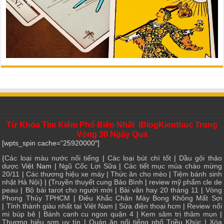
Từ Khóa Tìm Kiếm Phổ Biến Nhất IBlogKienthuc Trong
Vòng 30 Ngày Qua
[wpts_spin cache=”25920000″]
{
Các loại màu nước nổi tiếng
|
Các loại bút chì tốt
|
Dầu gội thảo
dược
Việt Nam |
Ngũ Cốc Lợi Sữa
|
Các tiết mục múa chào mừng
20/11
|
Các thương hiệu xe máy
|
Thức ăn cho mèo
|
Tiệm bánh sinh
nhật Hà Nội
} | {
Truyền thuyết cung Bảo Bình
|
review mỹ phẩm cle de
peau
|
Bộ bài tarot cho người mới
|
Bài văn hay 20 tháng 11
|
Vòng
Phong Thủy TPHCM
|
Điêu Khắc Chân Mày Bong Không Mất Sợi
|
Tỉnh thành giàu nhất tại Việt Nam
|
Sửa điện thoại hcm
|
Review nối
mi búp bê
|
Bánh canh cu ngon quận 4
|
Kem sâm trị thâm mụn
|
Thương hiệu sơn uy tín
|
Quán ăn nổi tiếng phố Triều Khúc
|
Xóa