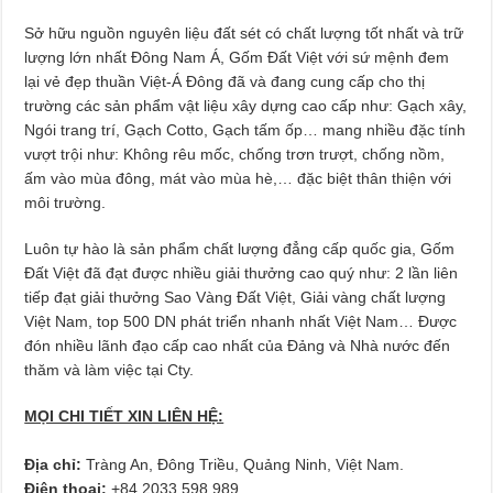
Sở hữu nguồn nguyên liệu đất sét có chất lượng tốt nhất và trữ
lượng lớn nhất Đông Nam Á, Gốm Đất Việt với sứ mệnh đem
lại vẻ đẹp thuần Việt-Á Đông đã và đang cung cấp cho thị
trường các sản phẩm vật liệu xây dựng cao cấp như: Gạch xây,
Ngói trang trí, Gạch Cotto, Gạch tấm ốp… mang nhiều đặc tính
vượt trội như: Không rêu mốc, chống trơn trượt, chống nồm,
ấm vào mùa đông, mát vào mùa hè,… đặc biệt thân thiện với
môi trường.
Luôn tự hào là sản phẩm chất lượng đẳng cấp quốc gia, Gốm
Đất Việt đã đạt được nhiều giải thưởng cao quý như: 2 lần liên
tiếp đạt giải thưởng Sao Vàng Đất Việt, Giải vàng chất lượng
Việt Nam, top 500 DN phát triển nhanh nhất Việt Nam… Được
đón nhiều lãnh đạo cấp cao nhất của Đảng và Nhà nước đến
thăm và làm việc tại Cty.
MỌI CHI TIẾT XIN LIÊN HỆ:
Địa chỉ:
Tràng An, Đông Triều, Quảng Ninh, Việt Nam.
Điện thoại:
+84 2033 598 989