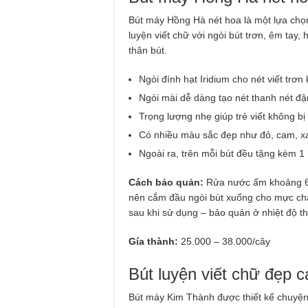
Bút máy Hồng Hà nét hoa là một lựa chọn
luyện viết chữ với ngòi bút trơn, êm tay, 
thân bút.
Ngòi đính hạt Iridium cho nét viết trơ
Ngòi mài dễ dàng tạo nét thanh nét 
Trọng lượng nhẹ giúp trẻ viết không bị
Có nhiều màu sắc đẹp như đỏ, cam, x
Ngoài ra, trên mỗi bút đều tặng kèm 1 
Cách bảo quản:
Rửa nước ấm khoảng 60
nên cắm đầu ngòi bút xuống cho mực chạ
sau khi sử dụng – bảo quản ở nhiệt độ t
Gía thành:
25.000 – 38.000/cây
Bút luyện viết chữ đẹp 
Bút máy Kim Thành được thiết kế chuyện 