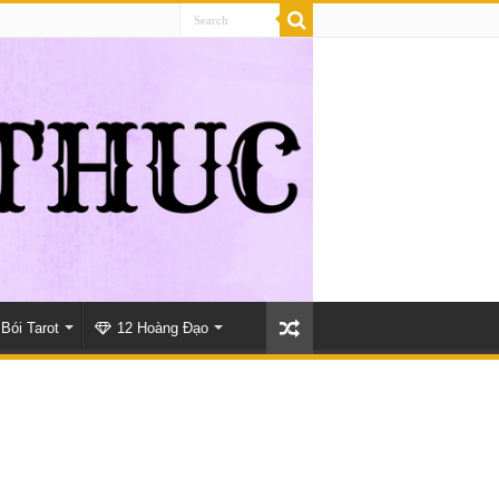
Bói Tarot
12 Hoàng Đạo