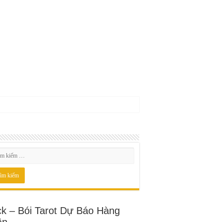
ck – Bói Tarot Dự Báo Hàng
ần