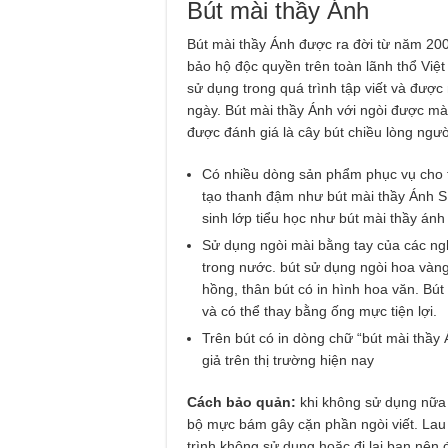
Bút mài thầy Ánh
Bút mài thầy Ánh được ra đời từ năm 20
bảo hộ độc quyền trên toàn lãnh thổ Việ
sử dụng trong quá trình tập viết và đượ
ngày. Bút mài thầy Ánh với ngòi được mà
được đánh giá là cây bút chiều lòng ngư
Có nhiều dòng sản phẩm phục vụ cho từ
tạo thanh đậm như bút mài thầy Ánh S
sinh lớp tiểu học như bút mài thầy á
Sử dụng ngòi mài bằng tay của các ng
trong nước. bút sử dụng ngòi hoa vàn
hồng, thân bút có in hình hoa văn. Bú
và có thể thay bằng ống mực tiện lợi.
Trên bút có in dòng chữ “bút mài thầy 
giả trên thị trường hiện nay
Cách bảo quản:
khi không sử dụng nữa 
bộ mực bám gây cặn phần ngòi viết. Lau 
trình không sử dụng hoặc đi lại bạn nên 