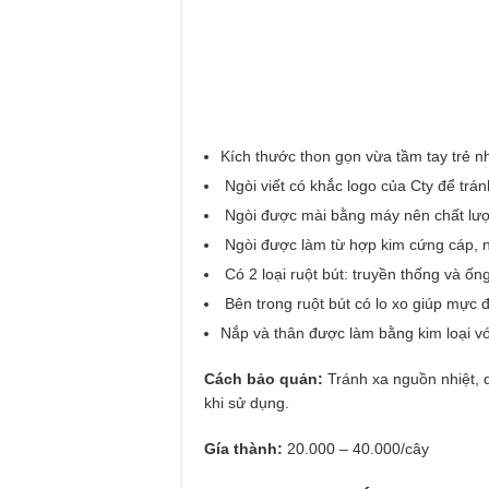
Kích thước thon gọn vừa tầm tay trẻ nh
Ngòi viết có khắc logo của Cty để trán
Ngòi được mài bằng máy nên chất lượ
Ngòi được làm từ hợp kim cứng cáp, n
Có 2 loại ruột bút: truyền thống và ố
Bên trong ruột bút có lo xo giúp mực 
Nắp và thân được làm bằng kim loại v
Cách bảo quản:
Tránh xa nguồn nhiệt, 
khi sử dụng.
Gía thành:
20.000 – 40.000/cây