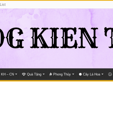
List
KH – CN
Quà Tặng
Phong Thủy
Cây Lá Hoa