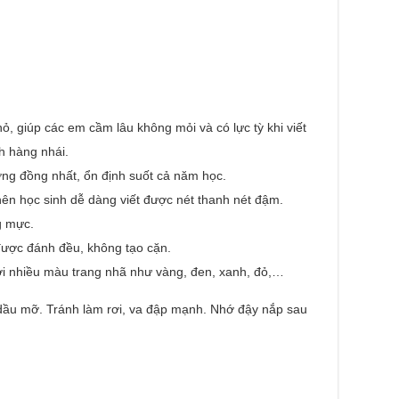
ỏ, giúp các em cầm lâu không mỏi và có lực tỳ khi viết
h hàng nhái.
ng đồng nhất, ổn định suốt cả năm học.
ên học sinh dễ dàng viết được nét thanh nét đậm.
ng mực.
được đánh đều, không tạo cặn.
ới nhiều màu trang nhã như vàng, đen, xanh, đỏ,…
dầu mỡ. Tránh làm rơi, va đập mạnh. Nhớ đậy nắp sau