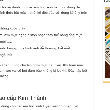
 tối ưu dành cho các em học sinh tiểu học dùng để
hình thức bắt mắt – thiết kế độc đáo với dòng kẻ ô ly trên
n không xước giấy
đậmBơm mực dạng piston hoặc thay thế bằng ống mực
 mỏi tay.
anh dương,…và hình ảnh dễ thương, bắt mắt.
ngòi bút.
 đến 65 độ cho lần bơm mực đầu tiên. Khi bơm mực
m vào vai cổ bút đảm bảo không bị lọt khí. Đậy nắp bút
hường.
cao cấp Kim Thành
dụng cho các em học sinh luyện viết chữ đẹp: nét