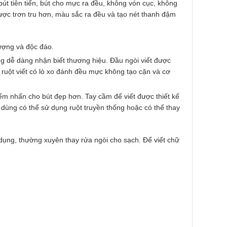
út tiên tiến, bút cho mực ra đều, không vón cục, không
 được trơn tru hơn, màu sắc ra đều và tạo nét thanh đậm
tượng và độc đáo.
g dễ dàng nhận biết thương hiệu. Đầu ngòi viết được
ruột viết có lò xo đánh đều mực không tạo cặn và cơ
iểm nhấn cho bút đẹp hơn. Tay cầm để viết được thiết kế
 dùng có thể sử dụng ruột truyền thống hoặc có thể thay
 dụng, thường xuyên thay rửa ngòi cho sạch. Để viết chữ