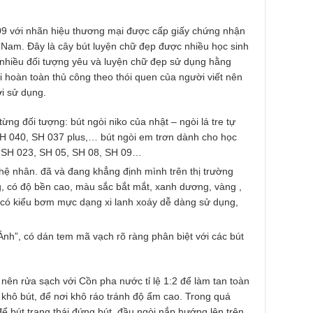
09 với nhãn hiệu thương mại được cấp giấy chứng nhận
t Nam. Đây là cây bút luyện chữ đẹp được nhiều học sinh
c nhiều đối tượng yêu và luyện chữ đẹp sử dụng hằng
i hoàn toàn thủ công theo thói quen của người viết nên
ời sử dụng.
ng đối tượng: bút ngòi niko của nhật – ngòi lá tre tự
H 040, SH 037 plus,… bút ngòi em trơn dành cho học
nh SH 023, SH 05, SH 08, SH 09…
hệ nhân. đã và đang khẳng định mình trên thị trường
g, có độ bền cao, màu sắc bắt mắt, xanh dương, vàng ,
t có kiểu bơm mực dạng xi lanh xoáy dễ dàng sử dụng,
Ánh”, có dán tem mã vạch rõ ràng phân biệt với các bút
nên rửa sạch với Cồn pha nước tỉ lệ 1:2 để làm tan toàn
khô bút, để nơi khô ráo tránh độ ẩm cao. Trong quá
để bút trạng thái đứng bút, đầu ngòi nắp hướng lên trên.