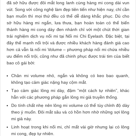
đã sở hữu được đôi mắt long lanh cùng hàng mi cong dài vun
vút. Song với công nghệ làm đẹp tiên tiến như hiện nay, chỉ cần
bạn muốn thì mọi thứ đều có thể dễ dàng khắc phục. Dù cho
sở hữu hàng mi ngắn, lưa thưa, bạn hoàn toàn có thể biến
thành hàng mi cong dày đen nhánh chỉ với một chút thời gian
trải nghiệm dịch vụ nối mi tại Nối mi Chi Eyelash. Đặc biệt, tại
đây thế mạnh nổi trội và được nhiều khách hàng đánh giá cao
hơn cả vẫn là nối mi Volume – phương pháp nối mi chứa nhiều
ưu điểm nổi trội, cũng như đã chinh phục được trái tim của biết
bao cô gái bởi:
Chân mi volume nhỏ, ngắn và không có keo bao quanh,
không tạo cảm giác nặng hay cộm mắt.
Tạo cảm giác lông mi dày, đậm “một cách tự nhiên”, khác
hẳn với các phương pháp gắn lông mi giả truyền thống.
Do tính chất nhẹ nên lông mi volume có thể tùy chỉnh độ dày
theo ý muốn. Đôi mắt sâu và có hồn hơn nhờ những sợi lông
mi giả này.
Linh hoạt trong khi nối mi, chỉ mất vài giờ nhưng lại có lông
mi cong, đẹp tự nhiên.