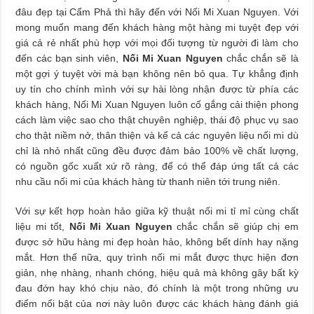
đâu đẹp tại Cẩm Phả thì hãy đến với Nối Mi Xuan Nguyen. Với
mong muốn mang đến khách hàng một hàng mi tuyệt đẹp với
giá cả rẻ nhất phù hợp với mọi đối tượng từ người đi làm cho
đến các bạn sinh viên,
Nối Mi Xuan Nguyen
chắc chắn sẽ là
một gợi ý tuyệt vời mà bạn không nên bỏ qua. Tự khẳng định
uy tín cho chính mình với sự hài lòng nhận được từ phía các
khách hàng, Nối Mi Xuan Nguyen luôn cố gắng cải thiện phong
cách làm việc sao cho thật chuyên nghiệp, thái độ phục vụ sao
cho thật niềm nở, thân thiện và kể cả các nguyên liệu nối mi dù
chỉ là nhỏ nhất cũng đều được đảm bảo 100% về chất lượng,
có nguồn gốc xuất xứ rõ ràng, để có thể đáp ứng tất cả các
nhu cầu nối mi của khách hàng từ thanh niên tới trung niên.
Với sự kết hợp hoàn hảo giữa kỹ thuật nối mi tỉ mỉ cùng chất
liệu mi tốt,
Nối Mi Xuan Nguyen
chắc chắn sẽ giúp chị em
được sở hữu hàng mi đẹp hoàn hảo, không bết dính hay nặng
mắt. Hơn thế nữa, quy trình nối mi mắt được thực hiện đơn
giản, nhẹ nhàng, nhanh chóng, hiệu quả mà không gây bất kỳ
đau đớn hay khó chịu nào, đó chính là một trong những ưu
điểm nổi bật của nơi này luôn được các khách hàng đánh giá