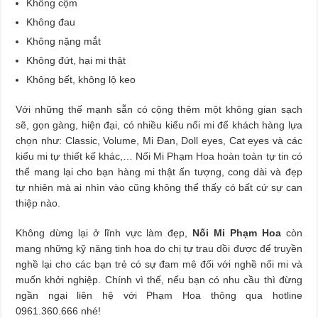
Không cộm
Không đau
Không nặng mắt
Không đứt, hại mi thật
Không bết, không lộ keo
Với những thế mạnh sẵn có cộng thêm một không gian sạch
sẽ, gọn gàng, hiện đại, có nhiều kiểu nối mi để khách hàng lựa
chọn như: Classic, Volume, Mi Đan, Doll eyes, Cat eyes và các
kiểu mi tự thiết kế khác,… Nối Mi Phạm Hoa hoàn toàn tự tin có
thể mang lại cho bạn hàng mi thật ấn tượng, cong dài và đẹp
tự nhiên mà ai nhìn vào cũng không thể thấy có bất cứ sự can
thiệp nào.
Không dừng lại ở lĩnh vực làm đẹp,
Nối Mi Phạm Hoa
còn
mang những kỹ năng tinh hoa do chị tự trau dồi được để truyền
nghề lại cho các bạn trẻ có sự đam mê đối với nghề nối mi và
muốn khởi nghiệp. Chính vì thế, nếu bạn có nhu cầu thì đừng
ngần ngại liên hệ với Phạm Hoa thông qua hotline
0961.360.666 nhé!