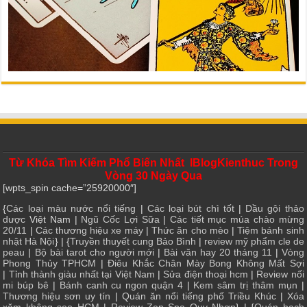
Từ Khóa Tìm Kiếm Phổ Biến Nhất IBlogKienthuc Trong
Vòng 30 Ngày Qua
[wpts_spin cache=”25920000″]
{
Các loại màu nước nổi tiếng
|
Các loại bút chì tốt
|
Dầu gội thảo
dược
Việt Nam |
Ngũ Cốc Lợi Sữa
|
Các tiết mục múa chào mừng
20/11
|
Các thương hiệu xe máy
|
Thức ăn cho mèo
|
Tiệm bánh sinh
nhật Hà Nội
} | {
Truyền thuyết cung Bảo Bình
|
review mỹ phẩm cle de
peau
|
Bộ bài tarot cho người mới
|
Bài văn hay 20 tháng 11
|
Vòng
Phong Thủy TPHCM
|
Điêu Khắc Chân Mày Bong Không Mất Sợi
|
Tỉnh thành giàu nhất tại Việt Nam
|
Sửa điện thoại hcm
|
Review nối
mi búp bê
|
Bánh canh cu ngon quận 4
|
Kem sâm trị thâm mụn
|
Thương hiệu sơn uy tín
|
Quán ăn nổi tiếng phố Triều Khúc
|
Xóa