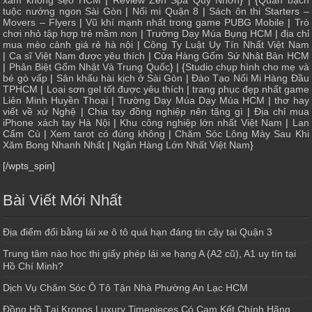
xăm không sẹo HCM
|
Review Zen Spa Quy Nhơn
} | {
Quán bạch
tuộc nướng ngon Sài Gòn
|
Nối mi Quận 8
|
Sách ôn thi Starters –
Movers – Flyers
|
Vũ khí mạnh nhất trong game PUBG Mobile
|
Trò
chơi nhỏ tập hợp trẻ mầm non
|
Trường Dạy Múa Bụng HCM
|
địa chỉ
mua mèo cảnh giá rẻ hà nội
|
Công Ty Luật Uy Tín Nhất Việt Nam
|
Ca sĩ Việt Nam được yêu thích
| Cửa
Hàng Gốm Sứ Nhật Bản HCM
|
Phân Biệt Gốm Nhật Và Trung Quốc
} | {
Studio chụp hình cho mẹ và
bé gò vấp
|
Sân khấu hài kịch ở Sài Gòn
|
Đào Tạo Nối Mi Hàng Đầu
TPHCM
|
Loại sơn gel tốt được yêu thích
|
trang phục đẹp nhất game
Liên Minh Huyền Thoại
|
Trường Dạy Múa Dạy Múa HCM
|
thơ hay
viết về xứ Nghệ
|
Chia tay đồng nghiệp nên tặng gì
|
Địa chỉ mua
iPhone xách tay Hà Nội
|
Khu công nghiệp lớn nhất Việt Nam
|
Lan
Cẩm Cù
|
Xem tarot có đúng không
|
Chăm Sóc Lông Mày Sau Khi
Xăm Bong Nhanh Nhất
|
Ngân Hàng Lớn Nhất Việt Nam
}
[/wpts_spin]
Bài Viết Mới Nhất
Địa điểm đổi bằng lái xe ô tô quá hạn đáng tin cậy tại Quận 3
Trung tâm nào học thi giấy phép lái xe hạng A (A2 cũ), A1 uy tín tại
Hồ Chí Minh?
Dịch Vụ Chăm Sóc Ô Tô Tận Nhà Phường An Lạc HCM
Đồng Hồ Tại Kronos Luxury Timepieces Có Cam Kết Chính Hãng