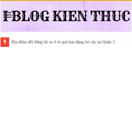
Địa điểm đổi bằng lái xe ô tô quá hạn đáng tin cậy tại Quận 3
Trung tâm nào học thi giấy phép lái xe hạng A (A2 cũ), A1 uy tín tại 