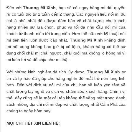
Đến với
Thuong Mi Xinh
, bạn sẽ có ngay hàng mi dài quyến
rũ có tuổi thọ từ 2 tuần đến 2 tháng. Các nguyên liệu nối mi dù
chỉ là nhỏ nhất đều được đảm bảo về chất lượng cho khách
hàng nhiều sự lựa chọn, phục vụ tối đa nhu cầu nối mi của
khách từ thanh niên tới trung niên. Hơn thế nữa với kỹ thuật nối
mi tiên tiến luôn được cập nhật,
Thuong Mi Xinh
khẳng định
mi nối xong không bao giờ bị xô lệch, khách hàng có thể sử
dụng chổi chải mi chải ngược, chải xuôi mà không lo hỏng mi vì
mi luôn tơi và dễ chịu như mi thật.
Với những kinh nghiệm đã tích lũy được,
Thuong Mi Xinh
tự
tin và tự hào đã giúp cho hàng nghìn đôi mắt trở nên lung linh
hơn. Đến với dịch vụ nối mi của chị, bạn sẽ luôn yên tâm về
chất lượng tay nghề và dịch vụ chăm sóc khách hàng. Chính vì
thế, đây cũng sẽ là một cái tên không thể vắng mặt trong danh
sách những địa chỉ nối mi đẹp và chất lượng nhất Cẩm Phả của
chúng ta ngày hôm nay.
MỌI CHI TIẾT XIN LIÊN HỆ: