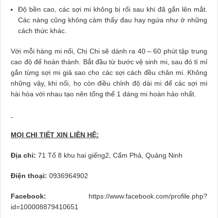
Độ bền cao, các sợi mi không bị rối sau khi đã gắn lên mắt.
Các nàng cũng không cảm thấy đau hay ngứa như ở những
cách thức khác.
Với mỗi hàng mi nối, Chị Chi sẽ dành ra 40 – 60 phút tập trung
cao độ để hoàn thành. Bắt đầu từ bước vệ sinh mi, sau đó tỉ mỉ
gắn từng sợi mi giả sao cho các sợi cách đều chân mi. Không
những vậy, khi nối, họ còn điều chỉnh độ dài mi để các sợi mi
hài hòa với nhau tạo nên tổng thể 1 dáng mi hoàn hảo nhất.
MỌI CHI TIẾT XIN LIÊN HỆ:
Địa chỉ:
71️ Tổ 8️ khu hai giếng2️, Cẩm Phả, Quảng Ninh
Điện thoại:
0936964902
Facebook:
https://www.facebook.com/profile.php?
id=100008879410651