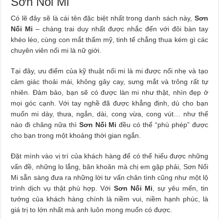
Sơn Nối Mi
Có lẽ đây sẽ là cái tên đặc biệt nhất trong danh sách này,
Sơn
Nối Mi
– chàng trai duy nhất được nhắc đến với đôi bàn tay
khéo léo, cùng con mắt thẩm mỹ, tinh tế chẳng thua kém gì các
chuyên viên nối mi là nữ giới.
Tại đây, ưu điểm của kỹ thuật nối mi là mi được nối nhẹ và tạo
cảm giác thoải mái, không gây cay, sưng mắt và trông rất tự
nhiên. Đảm bảo, bạn sẽ có được làn mi như thật, nhìn đẹp ở
mọi góc cạnh. Với tay nghề đã được khẳng định, dù cho bạn
muốn mi dày, thưa, ngắn, dài, cong vừa, cong vút… như thế
nào đi chăng nữa thì
Sơn Nối Mi
đều có thể “phù phép” được
cho bạn trong một khoảng thời gian ngắn.
Đặt mình vào vị trí của khách hàng để có thể hiểu được những
vấn đề, những lo lắng, băn khoăn mà chị em gặp phải, Sơn Nối
Mi sẵn sàng đưa ra những lời tư vấn chân tình cũng như một lộ
trình dịch vụ thật phù hợp. Với
Sơn Nối Mi
, sự yêu mến, tin
tưởng của khách hàng chính là niềm vui, niềm hạnh phúc, là
giá trị to lớn nhất mà anh luôn mong muốn có được.