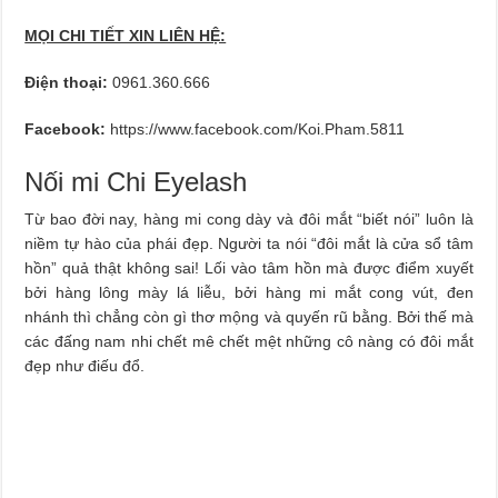
MỌI CHI TIẾT XIN LIÊN HỆ:
Điện thoại:
0961.360.666
Facebook:
https://www.facebook.com/Koi.Pham.5811
Nối mi Chi Eyelash
Từ bao đời nay, hàng mi cong dày và đôi mắt “biết nói” luôn là
niềm tự hào của phái đẹp. Người ta nói “đôi mắt là cửa sổ tâm
hồn” quả thật không sai! Lối vào tâm hồn mà được điểm xuyết
bởi hàng lông mày lá liễu, bởi hàng mi mắt cong vút, đen
nhánh thì chẳng còn gì thơ mộng và quyến rũ bằng. Bởi thế mà
các đấng nam nhi chết mê chết mệt những cô nàng có đôi mắt
đẹp như điếu đổ.