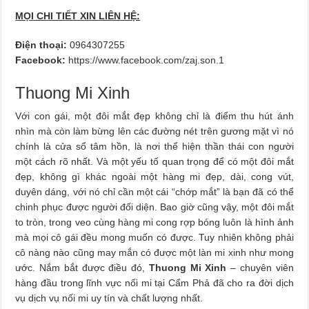
MỌI CHI TIẾT XIN LIÊN HỆ:
Điện thoại:
0964307255
Facebook:
https://www.facebook.com/zaj.son.1
Thuong Mi Xinh
Với con gái, một đôi mắt đẹp không chỉ là điểm thu hút ánh
nhìn mà còn làm bừng lên các đường nét trên gương mặt vì nó
chính là cửa sổ tâm hồn, là nơi thể hiện thần thái con người
một cách rõ nhất. Và một yếu tố quan trọng để có một đôi mắt
đẹp, không gì khác ngoài một hàng mi đẹp, dài, cong vút,
duyên dáng, với nó chỉ cần một cái “chớp mắt” là bạn đã có thể
chinh phục được người đối diện. Bao giờ cũng vậy, một đôi mắt
to tròn, trong veo cùng hàng mi cong rợp bóng luôn là hình ảnh
mà mọi cô gái đều mong muốn có được. Tuy nhiên không phải
cô nàng nào cũng may mắn có được một làn mi xinh như mong
ước. Nắm bắt được điều đó,
Thuong Mi Xinh
– chuyên viên
hàng đầu trong lĩnh vực nối mi tại Cẩm Phả đã cho ra đời dịch
vụ dịch vụ nối mi uy tín và chất lượng nhất.