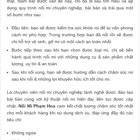
thật. Nắm bắt được vấn đề này, chị đã đi sâu tìm hiểu và áp
dụng quy trình nối mi chuyên nghiệp, bài bản và trải qua một
số bước như sau:
Đầu tiên, bạn sẽ được kiểm tra sức khỏe mi để tư vấn phong
cách mi phù hợp. Trong trường hợp bạn đã nối rồi sẽ được
chị hỗ trợ vệ sinh, gỡ mi cũ một cách an toàn nhất.
Bước tiếp theo sau khi bạn chọn được loại mi, chị sẽ tiến
hành quá trình nối mi với những dụng cụ & sản phẩm chất
lượng, uy tín & an toàn.
Sau khi nối xong, bạn sẽ được hướng dẫn cách chăm sóc mi
sau khi nối & những lợi khuyên hữu ích tốt cho mi.
Là chuyên viên nối mi chuyên nghiệp lành nghề được đào tạo
bài bản cùng với kỹ thuật nối mi hiện đại, liên tục được cập
nhật,
Nối Mi Phạm Hoa
cam kết chất lượng chăm sóc tốt nhất
cho mỗi khách hàng khi sử dụng dịch vụ, đáp ứng đầy đủ các
tiêu chí:
Không ngứa