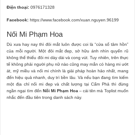
Điện thoại:
0976171328
Facebook:
https://www.facebook.com/xuan.nguyen.96199
Nối Mi Phạm Hoa
Dù xưa hay nay thì đôi mắt luôn được coi là “cửa sổ tâm hồn”
của mỗi người. Một đôi mắt đẹp, sở hữu ánh nhìn quyến rũ
không thể thiếu đôi mi dày dài và cong vút. Tuy nhiên, trên thực
tế không phải người phụ nữ nào cũng may mắn có hàng mi ướt
át, mỹ miều và nối mi chính là giải pháp hoàn hảo nhất, mang
đến hiệu quả nhanh, duy trì bền lâu. Và nếu bạn đang tìm kiếm
một địa chỉ nối mi đẹp và chất lượng tại Cẩm Phả thì đừng
ngần ngại tìm đến
Nối Mi Phạm Hoa
– cái tên mà Toplist muốn
nhắc đến đầu tiên trong danh sách này.