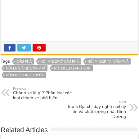
Tags
CẨM PHẢ
NỐI MI ĐẸP Ở CẨM PHẢ
NỐI MI ĐẸP TẠI CẨM PHẢ
NỐI MI GIÁ RẺ CẨM PHẢ
NỐI MI LỤA LẠNG SƠN
NỐI MI Ở LONG XUYÊN
Previous
Chành xe là gì? Phân loại các
loại chành xe phổ biến
Next
Top 5 Địa chỉ dạy nghề nail uy
tín và chất lượng nhất Bình
Dương
Related Articles