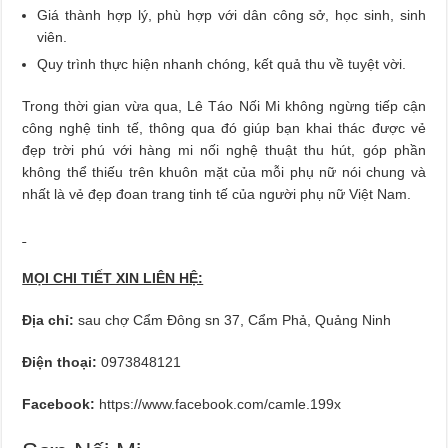
Giá thành hợp lý, phù hợp với dân công sở, học sinh, sinh
viên.
Quy trình thực hiện nhanh chóng, kết quả thu về tuyệt vời.
Trong thời gian vừa qua, Lê Táo Nối Mi không ngừng tiếp cận
công nghệ tinh tế, thông qua đó giúp bạn khai thác được vẻ
đẹp trời phú với hàng mi nối nghệ thuật thu hút, góp phần
không thể thiếu trên khuôn mặt của mỗi phụ nữ nói chung và
nhất là vẻ đẹp đoan trang tinh tế của người phụ nữ Việt Nam.
MỌI CHI TIẾT XIN LIÊN HỆ:
Địa chỉ:
sau chợ Cẩm Đông sn 37, Cẩm Phả, Quảng Ninh
Điện thoại:
0973848121
Facebook:
https://www.facebook.com/camle.199x