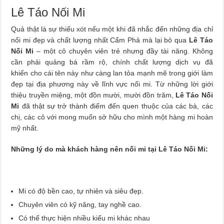
Lê Táo Nối Mi
Quả thật là sự thiếu xót nếu một khi đã nhắc đến những địa chỉ
nối mi đẹp và chất lượng nhất Cẩm Phả mà lại bỏ qua
Lê Táo
Nối Mi
– một cô chuyên viên trẻ nhưng đầy tài năng. Không
cần phải quảng bá rầm rộ, chính chất lượng dịch vụ đã
khiến cho cái tên này như càng lan tỏa mạnh mẽ trong giới làm
đẹp tại địa phương này về lĩnh vực nối mi. Từ những lời giới
thiệu truyền miệng, một đồn mười, mười đồn trăm,
Lê Táo Nối
Mi
đã thật sự trở thành điểm đến quen thuộc của các bà, các
chị, các cô với mong muốn sở hữu cho mình một hàng mi hoàn
mỹ nhất.
Những lý do mà khách hàng nên nối mi tại Lê Táo Nối Mi:
Mi có độ bền cao, tự nhiên và siêu đẹp.
Chuyên viên có kỹ năng, tay nghề cao.
Có thể thực hiện nhiều kiểu mi khác nhau