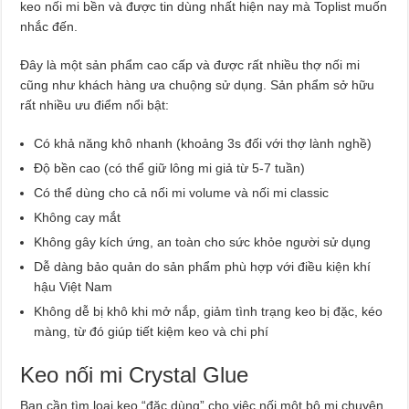
keo nối mi bền và được tin dùng nhất hiện nay mà Toplist muốn
nhắc đến.
Đây là một sản phẩm cao cấp và được rất nhiều thợ nối mi
cũng như khách hàng ưa chuộng sử dụng. Sản phẩm sở hữu
rất nhiều ưu điểm nổi bật:
Có khả năng khô nhanh (khoảng 3s đối với thợ lành nghề)
Độ bền cao (có thể giữ lông mi giả từ 5-7 tuần)
Có thể dùng cho cả nối mi volume và nối mi classic
Không cay mắt
Không gây kích ứng, an toàn cho sức khỏe người sử dụng
Dễ dàng bảo quản do sản phẩm phù hợp với điều kiện khí
hậu Việt Nam
Không dễ bị khô khi mở nắp, giảm tình trạng keo bị đặc, kéo
màng, từ đó giúp tiết kiệm keo và chi phí
Keo nối mi Crystal Glue
Bạn cần tìm loại keo “đặc dùng” cho việc nối một bộ mi chuyên