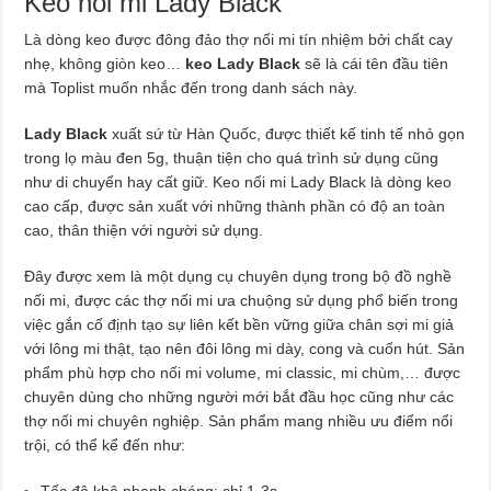
Keo nối mi Lady Black
Là dòng keo được đông đảo thợ nối mi tín nhiệm bởi chất cay
nhẹ, không giòn keo…
keo Lady Black
sẽ là cái tên đầu tiên
mà Toplist muốn nhắc đến trong danh sách này.
Lady Black
xuất sứ từ Hàn Quốc, được thiết kế tinh tế nhỏ gọn
trong lọ màu đen 5g, thuận tiện cho quá trình sử dụng cũng
như di chuyển hay cất giữ. Keo nối mi Lady Black là dòng keo
cao cấp, được sản xuất với những thành phần có độ an toàn
cao, thân thiện với người sử dụng.
Đây được xem là một dụng cụ chuyên dụng trong bộ đồ nghề
nối mi, được các thợ nối mi ưa chuộng sử dụng phổ biến trong
việc gắn cố định tạo sự liên kết bền vững giữa chân sợi mi giả
với lông mi thật, tạo nên đôi lông mi dày, cong và cuốn hút. Sản
phẩm phù hợp cho nối mi volume, mi classic, mi chùm,… được
chuyên dùng cho những người mới bắt đầu học cũng như các
thợ nối mi chuyên nghiệp. Sản phẩm mang nhiều ưu điểm nổi
trội, có thể kể đến như:
Tốc độ khô nhanh chóng: chỉ 1-3s