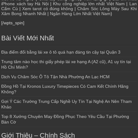
iPhone xách tay Hà Nội
|
Khu công nghiệp lớn nhất Việt Nam
|
Lan
Cẩm Cù
|
Xem tarot có đúng không
|
Chăm Sóc Lông Mày Sau Khi
Xăm Bong Nhanh Nhất
|
Ngân Hàng Lớn Nhất Việt Nam
}
[/wpts_spin]
Bài Viết Mới Nhất
Địa điểm đổi bằng lái xe ô tô quá hạn đáng tin cậy tại Quận 3
Trung tâm nào học thi giấy phép lái xe hạng A (A2 cũ), A1 uy tín tại
Hồ Chí Minh?
Dịch Vụ Chăm Sóc Ô Tô Tận Nhà Phường An Lạc HCM
Đồng Hồ Tại Kronos Luxury Timepieces Có Cam Kết Chính Hãng
Không?
Gợi Ý Các Trường Trung Cấp Nghề Uy Tín Tại Nghệ An Nên Tham
Khảo
Top 8 Xưởng Chuyên May Đồng Phục Theo Yêu Cầu Tại Phường
Bàn Cờ
Giới Thiệu – Chính Sách