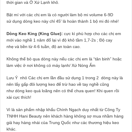
thời gian và Ở Xứ Lạnh khô.
Bật mí với các chị em là có người làm bộ mi volume 6-9D
sử dụng dòng keo này chỉ 45′ là hoàn thành 1 bộ mi đó nhé!
Dòng Keo King (King Glue):
cực kì phù hợp cho các chị em
mới vào nghề 1 năm đổ lại vì độ khô tầm 1,7-2s ; Độ cay
nhẹ và bền từ 4-6 tuần, độ an toàn cao.
Không thể bỏ qua dòng này nếu các chị em là “tân binh” hoặc
làm việc ở nơi không có máy lạnh/ Xứ Nóng Ẩm
Lưu Ý nhỏ Các chị em lần đầu sử dụng 1 trong 2 dòng này là
nên lấy gấp đôi lượng keo để trừ hao về tay nghề cũng
như dòng keo quá loãng nên có thể chưa quen! Khi quen rồi
xài cực thích!
Vì là sản phẩm nhập khẩu Chính Ngạch duy nhất từ Công Ty
TNHH Hani Beauty nên khách hàng không sợ mua nhầm hàng
giả hay hàng nhái của Trung Quốc như các thương hiệu keo
khác.