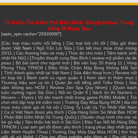
Từ Khóa Tìm Kiếm Phổ Biến Nhất IBlogKienthuc Trong
Vòng 30 Ngày Qua
[wpts_spin cache=”25920000″]
{
Các loại màu nước nổi tiếng
|
Các loại bút chì tốt
|
Dầu gội thảo
dược
Việt Nam |
Ngũ Cốc Lợi Sữa
|
Các tiết mục múa chào mừng
20/11
|
Các thương hiệu xe máy
|
Thức ăn cho mèo
|
Tiệm bánh sinh
nhật Hà Nội
} | {
Truyền thuyết cung Bảo Bình
|
review mỹ phẩm cle de
peau
|
Bộ bài tarot cho người mới
|
Bài văn hay 20 tháng 11
|
Vòng
Phong Thủy TPHCM
|
Điêu Khắc Chân Mày Bong Không Mất Sợi
|
Tỉnh thành giàu nhất tại Việt Nam
|
Sửa điện thoại hcm
|
Review nối
mi búp bê
|
Bánh canh cu ngon quận 4
|
Kem sâm trị thâm mụn
|
Thương hiệu sơn uy tín
|
Quán ăn nổi tiếng phố Triều Khúc
|
Xóa
xăm không sẹo HCM
|
Review Zen Spa Quy Nhơn
} | {
Quán bạch
tuộc nướng ngon Sài Gòn
|
Nối mi Quận 8
|
Sách ôn thi Starters –
Movers – Flyers
|
Vũ khí mạnh nhất trong game PUBG Mobile
|
Trò
chơi nhỏ tập hợp trẻ mầm non
|
Trường Dạy Múa Bụng HCM
|
địa chỉ
mua mèo cảnh giá rẻ hà nội
|
Công Ty Luật Uy Tín Nhất Việt Nam
|
Ca sĩ Việt Nam được yêu thích
| Cửa
Hàng Gốm Sứ Nhật Bản HCM
|
Phân Biệt Gốm Nhật Và Trung Quốc
} | {
Studio chụp hình cho mẹ và
bé gò vấp
|
Sân khấu hài kịch ở Sài Gòn
|
Đào Tạo Nối Mi Hàng Đầu
TPHCM
|
Loại sơn gel tốt được yêu thích
|
trang phục đẹp nhất game
Liên Minh Huyền Thoại
|
Trường Dạy Múa Dạy Múa HCM
|
thơ hay
viết về xứ Nghệ
|
Chia tay đồng nghiệp nên tặng gì
|
Địa chỉ mua