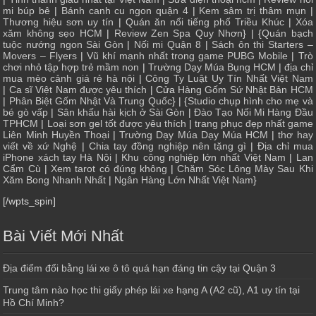
mi búp bê
|
Bánh canh cu ngon quận 4
|
Kem sâm trị thâm mụn
|
Thương hiệu sơn uy tín
|
Quán ăn nổi tiếng phố Triều Khúc
|
Xóa
xăm không sẹo HCM
|
Review Zen Spa Quy Nhơn
} | {
Quán bạch
tuộc nướng ngon Sài Gòn
|
Nối mi Quận 8
|
Sách ôn thi Starters –
Movers – Flyers
|
Vũ khí mạnh nhất trong game PUBG Mobile
|
Trò
chơi nhỏ tập hợp trẻ mầm non
|
Trường Dạy Múa Bụng HCM
|
địa chỉ
mua mèo cảnh giá rẻ hà nội
|
Công Ty Luật Uy Tín Nhất Việt Nam
|
Ca sĩ Việt Nam được yêu thích
| Cửa
Hàng Gốm Sứ Nhật Bản HCM
|
Phân Biệt Gốm Nhật Và Trung Quốc
} | {
Studio chụp hình cho mẹ và
bé gò vấp
|
Sân khấu hài kịch ở Sài Gòn
|
Đào Tạo Nối Mi Hàng Đầu
TPHCM
|
Loại sơn gel tốt được yêu thích
|
trang phục đẹp nhất game
Liên Minh Huyền Thoại
|
Trường Dạy Múa Dạy Múa HCM
|
thơ hay
viết về xứ Nghệ
|
Chia tay đồng nghiệp nên tặng gì
|
Địa chỉ mua
iPhone xách tay Hà Nội
|
Khu công nghiệp lớn nhất Việt Nam
|
Lan
Cẩm Cù
|
Xem tarot có đúng không
|
Chăm Sóc Lông Mày Sau Khi
Xăm Bong Nhanh Nhất
|
Ngân Hàng Lớn Nhất Việt Nam
}
[/wpts_spin]
Bài Viết Mới Nhất
Địa điểm đổi bằng lái xe ô tô quá hạn đáng tin cậy tại Quận 3
Trung tâm nào học thi giấy phép lái xe hạng A (A2 cũ), A1 uy tín tại
Hồ Chí Minh?