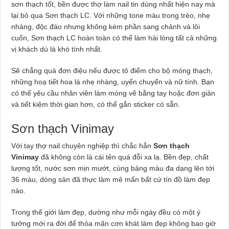
sơn thạch tốt, bền được thợ làm nail tin dùng nhất hiện nay mà
lại bỏ qua Sơn thạch LC. Với những tone màu trong trẻo, nhẹ
nhàng, độc đáo nhưng không kém phần sang chảnh và lôi
cuốn, Sơn thạch LC hoàn toàn có thể làm hài lòng tất cả những
vị khách dù là khó tính nhất.
Sẽ chẳng quá đơn điệu nếu được tô điểm cho bộ móng thạch,
những hoạ tiết hoa lá nhẹ nhàng, uyển chuyển và nữ tính. Bạn
có thể yêu cầu nhân viên làm móng vẽ bằng tay hoặc đơn giản
và tiết kiệm thời gian hơn, có thể gắn sticker có sẵn.
Sơn thạch Vinimay
Với tay thợ nail chuyên nghiệp thì chắc hẳn
Sơn thạch
Vinimay
đã không còn là cái tên quá đỗi xa lạ. Bền đẹp, chất
lượng tốt, nước sơn mịn mướt, cùng bảng màu đa dạng lên tới
36 màu, dòng sản đã thực làm mê mẩn bất cứ tín đồ làm đẹp
nào.
Trong thế giới làm đẹp, dường như mỗi ngày đều có một ý
tưởng mới ra đời để thỏa mãn cơn khát làm đẹp không bao giờ