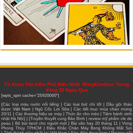
Từ Khóa Tìm Kiếm Phổ Biến Nhất IBlogKienthuc Trong
Vòng 30 Ngày Qua
[wpts_spin cache=”25920000″]
{
Các loại màu nước nổi tiếng
|
Các loại bút chì tốt
|
Dầu gội thảo
dược
Việt Nam |
Ngũ Cốc Lợi Sữa
|
Các tiết mục múa chào mừng
20/11
|
Các thương hiệu xe máy
|
Thức ăn cho mèo
|
Tiệm bánh sinh
nhật Hà Nội
} | {
Truyền thuyết cung Bảo Bình
|
review mỹ phẩm cle de
peau
|
Bộ bài tarot cho người mới
|
Bài văn hay 20 tháng 11
|
Vòng
Phong Thủy TPHCM
|
Điêu Khắc Chân Mày Bong Không Mất Sợi
|
Tỉnh thành giàu nhất tại Việt Nam
|
Sửa điện thoại hcm
|
Review nối