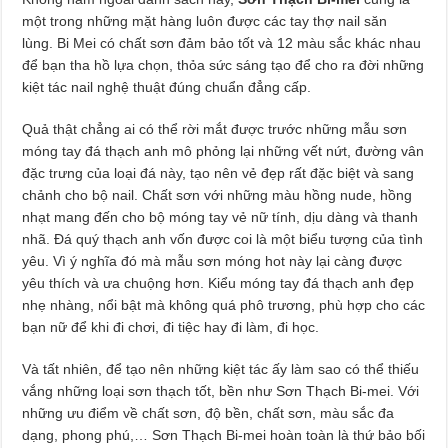
một trong những mặt hàng luôn được các tay thợ nail săn
lùng. Bi Mei có chất sơn đảm bảo tốt và 12 màu sắc khác nhau
để bạn tha hồ lựa chọn, thỏa sức sáng tạo để cho ra đời những
kiệt tác nail nghệ thuật đúng chuẩn đẳng cấp.
Quả thật chẳng ai có thể rời mắt được trước những mẫu sơn
móng tay đá thạch anh mô phỏng lại những vết nứt, đường vân
đặc trưng của loại đá này, tạo nên vẻ đẹp rất đặc biệt và sang
chảnh cho bộ nail. Chất sơn với những màu hồng nude, hồng
nhạt mang đến cho bộ móng tay vẻ nữ tính, dịu dàng và thanh
nhã. Đá quý thạch anh vốn được coi là một biểu tượng của tình
yêu. Vì ý nghĩa đó mà mẫu sơn móng hot này lại càng được
yêu thích và ưa chuộng hơn. Kiểu móng tay đá thạch anh đẹp
nhẹ nhàng, nổi bật mà không quá phô trương, phù hợp cho các
bạn nữ để khi đi chơi, đi tiệc hay đi làm, đi học.
Và tất nhiên, để tạo nên những kiệt tác ấy làm sao có thể thiếu
vắng những loại sơn thạch tốt, bền như Sơn Thạch Bi-mei. Với
những ưu điểm về chất sơn, độ bền, chất sơn, màu sắc đa
dạng, phong phú,… Sơn Thạch Bi-mei hoàn toàn là thứ bảo bối