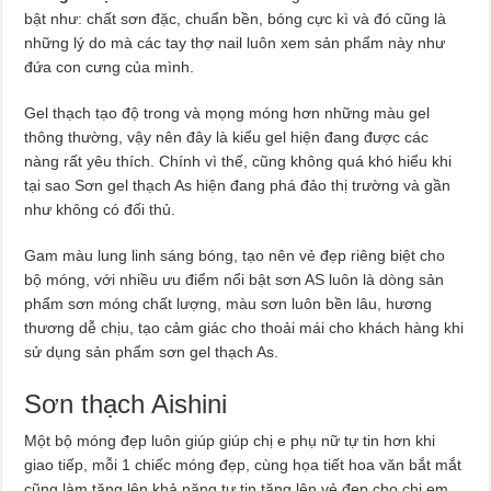
bật như: chất sơn đặc, chuẩn bền, bóng cực kì và đó cũng là
những lý do mà các tay thợ nail luôn xem sản phẩm này như
đứa con cưng của mình.
Gel thạch tạo độ trong và mọng móng hơn những màu gel
thông thường, vậy nên đây là kiểu gel hiện đang được các
nàng rất yêu thích. Chính vì thế, cũng không quá khó hiểu khi
tại sao Sơn gel thạch As hiện đang phá đảo thị trường và gần
như không có đối thủ.
Gam màu lung linh sáng bóng, tạo nên vẻ đẹp riêng biệt cho
bộ móng, với nhiều ưu điểm nổi bật sơn AS luôn là dòng sản
phẩm sơn móng chất lượng, màu sơn luôn bền lâu, hương
thương dễ chịu, tạo cảm giác cho thoải mái cho khách hàng khi
sử dụng sản phẩm sơn gel thạch As.
Sơn thạch Aishini
Một bộ móng đẹp luôn giúp giúp chị e phụ nữ tự tin hơn khi
giao tiếp, mỗi 1 chiếc móng đẹp, cùng họa tiết hoa văn bắt mắt
cũng làm tăng lên khả năng tự tin tăng lên vẻ đẹp cho chị em,