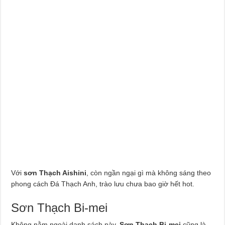
Với
sơn Thạch Aishini
, còn ngần ngại gì mà không sáng theo
phong cách Đá Thạch Anh, trào lưu chưa bao giờ hết hot.
Sơn Thạch Bi-mei
Không nằm ngoài danh sách này,
Sơn Thạch Bi-mei
cũng là