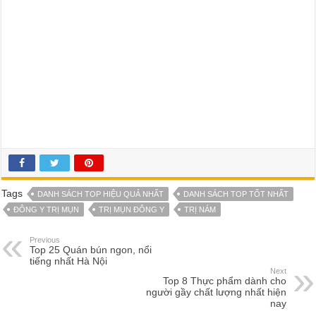
Tags
DANH SÁCH TOP HIỆU QUẢ NHẤT
DANH SÁCH TOP TỐT NHẤT
ĐÔNG Y TRỊ MỤN
TRỊ MỤN ĐÔNG Y
TRỊ NÁM
Previous
Top 25 Quán bún ngon, nổi
tiếng nhất Hà Nội
Next
Top 8 Thực phẩm dành cho
người gầy chất lượng nhất hiện
nay