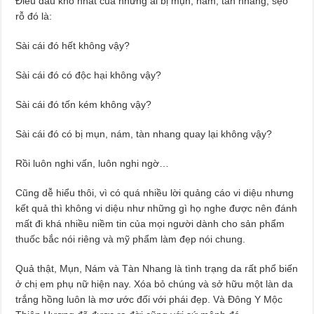
Điều đau khổ nhất của những ai bị mụn, nám, tàn nhang, sẹo
rỗ đó là:
Sài cái đó hết không vậy?
Sài cái đó có độc hại không vậy?
Sài cái đó tốn kém không vậy?
Sài cái đó có bị mụn, nám, tàn nhang quay lại không vậy?
Rồi luôn nghi vấn, luôn nghi ngờ…
Cũng dễ hiểu thôi, vì có quá nhiều lời quảng cáo vi diệu nhưng
kết quả thì không vi diệu như những gì họ nghe được nên đánh
mất đi khá nhiều niềm tin của mọi người dành cho sản phẩm
thuốc bắc nói riêng và mỹ phẩm làm đẹp nói chung.
Quả thật, Mụn, Nám và Tàn Nhang là tình trạng da rất phổ biến
ở chị em phụ nữ hiện nay. Xóa bỏ chúng và sở hữu một làn da
trắng hồng luôn là mơ ước đối với phái đẹp. Và Đông Y Mộc