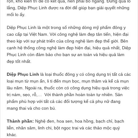
rộn, khó kiên trì để có kết quả, nên phải bỏ ngang. Đừng quá lo
lắng, Diệp Phục Linh được ra đời để giúp bạn giải quyết những
mối lo ấy.
Diệp Phục Linh là một trong số những dòng mỹ phẩm đông y
cao cấp tại Việt Nam. Với công nghệ làm đẹp tân tiến, hiện đại
theo kịp với sự phát triển của công nghệ làm đẹp thế giới. Bên
cạnh hệ thống công nghệ làm đẹp hiện đại, hiệu quả nhất, Diệp
Phục Linh còn đảm bảo cho bạn sự an toàn và hiệu quả làm
đẹp tốt nhất.
Diệp Phục Linh
là loại thuốc đông y có công dụng trị tất cả các
loại mụn từ mụn ẩn, li ti đến mụn bọc, mụn thâm và kể cả mụn
lâu năm. Ngoài ra, thuốc còn có công dụng hiệu quả trong việc
trị nám, sẹo, rỗ,… Với thành phần hoàn toàn tự nhiên. Sản
phẩm phù hợp với tất cả các đối tượng kể cả phụ nữ đang
mang thai và cho con bú.
Thành phần:
Nghệ đen, hoa sen, hoa hồng, bạch chỉ, bạch
liễn, nhân sâm, linh chi, bột ngọc trai và các thảo mộc quý
khác.