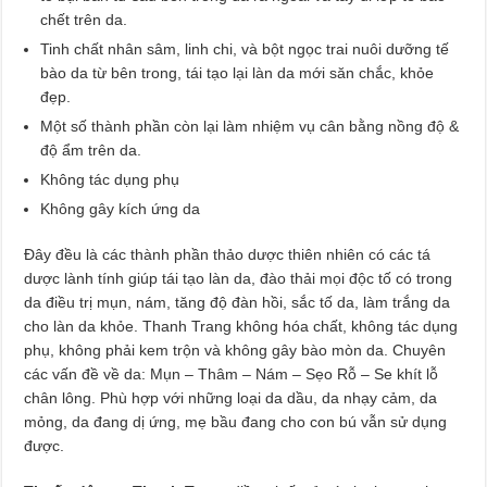
chết trên da.
Tinh chất nhân sâm, linh chi, và bột ngọc trai nuôi dưỡng tế
bào da từ bên trong, tái tạo lại làn da mới săn chắc, khỏe
đẹp.
Một số thành phần còn lại làm nhiệm vụ cân bằng nồng độ &
độ ẩm trên da.
Không tác dụng phụ
Không gây kích ứng da
Đây đều là các thành phần thảo dược thiên nhiên có các tá
dược lành tính giúp tái tạo làn da, đào thải mọi độc tố có trong
da điều trị mụn, nám, tăng độ đàn hồi, sắc tố da, làm trắng da
cho làn da khỏe. Thanh Trang không hóa chất, không tác dụng
phụ, không phải kem trộn và không gây bào mòn da. Chuyên
các vấn đề về da: Mụn – Thâm – Nám – Sẹo Rỗ – Se khít lỗ
chân lông. Phù hợp với những loại da dầu, da nhạy cảm, da
mỏng, da đang dị ứng, mẹ bầu đang cho con bú vẫn sử dụng
được.