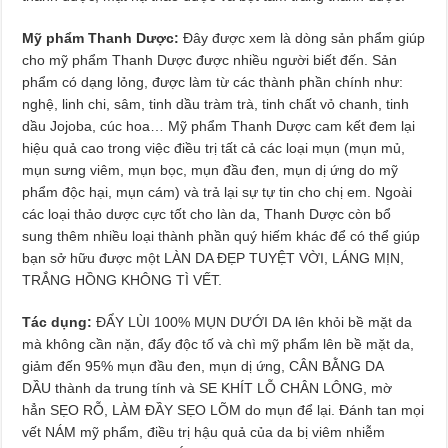
Mỹ phẩm Thanh Dược:
Đây được xem là dòng sản phẩm giúp
cho mỹ phẩm Thanh Dược được nhiều người biết đến. Sản
phẩm có dạng lỏng, được làm từ các thành phần chính như:
nghệ, linh chi, sâm, tinh dầu tràm trà, tinh chất vỏ chanh, tinh
dầu Jojoba, cúc hoa… Mỹ phẩm Thanh Dược cam kết đem lại
hiệu quả cao trong việc điều trị tất cả các loại mụn (mụn mủ,
mụn sưng viêm, mụn bọc, mụn đầu đen, mụn dị ứng do mỹ
phẩm độc hại, mụn cám) và trả lại sự tự tin cho chị em. Ngoài
các loại thảo dược cực tốt cho làn da, Thanh Dược còn bổ
sung thêm nhiều loại thành phần quý hiếm khác để có thể giúp
bạn sở hữu được một LÀN DA ĐẸP TUYỆT VỜI, LÁNG MỊN,
TRẮNG HỒNG KHÔNG TÌ VẾT.
Tác dụng:
ĐẨY LÙI 100% MỤN DƯỚI DA lên khỏi bề mặt da
mà không cần nặn, đẩy độc tố và chì mỹ phẩm lên bề mặt da,
giảm đến 95% mụn đầu đen, mụn dị ứng, CÂN BẰNG DA
DẦU thành da trung tính và SE KHÍT LỖ CHÂN LÔNG, mờ
hẳn SẸO RỖ, LÀM ĐẦY SẸO LÕM do mụn để lại. Đánh tan mọi
vết NÁM mỹ phẩm, điều trị hậu quả của da bị viêm nhiễm