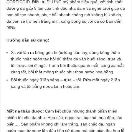
CORTICOID. Điều trị DỊ ỨNG mỹ phẩm hiệu quả, với tinh chất
dưỡng da gấp 5 lần của tinh dầu nha đam và nghệ tươi giúp da
bạn tái tạo nhanh, phục hồi nhanh chóng mà không bị khô da,
da bạn sẽ trở nên trắng mịn, căng bóng so với da cơ bản đến
95%.
Hướng dẫn sử dụng:
Xịt vài lần ra bông gòn hoặc lòng bàn tay, dùng bông thấm
thuốc hoặc ngón tay bôi đủ thấm da vào buổi sáng, trưa và
tối trước khi đi ngủ. Tránh bôi thuốc quanh mắt, càng xa mắt
càng tốt, bôi thật mỏng thuốc như thoa nước hoa hồng.
Bôi thuốc ngày 3 lần sáng – trưa – tối. Rửa mặt ngày 2 lần
sáng và tối bằng nước lạnh hoặc ấm.
Mặt nạ thảo dược:
Cam kết chứa những thành phần thiên
nhiên tốt cho da như: Hoa cúc, ngọc trai, bạc hà, hoa đào, tảo
biển…. Sản phẩm không chỉ làm trắng, săn chắc da, ngăn
ngừa mụn từ ngay lần đầu tiên sử dụng mà còn giúp thu hẹp lỗ