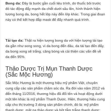
Bong da:
Đây là bước gần cuối liệu trình, do thuốc bôi trước
đó tác động đẩy mạnh da chết dưới sâu lên, hình thành hiện
tượng bong da, bong hết lớp này đến lớp khác. Trong giai đoạn
này có thể kết hợp đắp mask để đẩy nhanh quá trình.
Tái tạo da:
Thật ra hiện tượng bong da với hiện tượng tái tạo
da gần như song song, vì da bong đến đâu, da tái tạo đến đấy,
da bong xong sẽ trắng, căng bóng và cải thiện các vấn đề về
da đến 95%.
Thảo Dược Trị Mụn Thanh Dược
(Sắc Mộc Hương)
Sắc Mộc Hương là một thương hiệu mỹ phẩm Việt, chuyên
cung cấp các sản phẩm chăm sóc da. Ra đời vào năm 2012 và
đến tháng 11/2016, thương hiệu đã đổi tên và hoạt động dưới
một tên khác là mỹ phẩm Thanh Dược. Hiện, thương hiệu cung
cấp cho thị trường 3 dòng sản phẩm chính, đó là: mỹ phẩm
thanh dược, mặt nạ thảo dược và bột tắm trắng thanh dược: