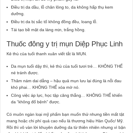
Điều trị da dầu, lỗ chân lông to, da không hấp thụ kem
dưỡng.
Điều trị da bị sắc tố không đồng đều, loang lỗ.
Tái tạo bề mặt da láng mịn, trắng hồng.
Thuốc đông y trị mụn Diệp Phục Linh
Kẻ thù của tuổi thanh xuân viết tắt là MỤN.
Da mụn tuổi dậy thì, kẻ thù của tuổi tươi trẻ… KHÔNG THỂ
né tránh được.
Thâm nám dai dẳng – hậu quả mụn lưu lại đúng là nỗi đau
khó phai… KHÔNG THỂ xóa mờ nó.
Công việc áp lực, học tập căng thẳng… KHÔNG THỂ khiến
da “không đổ bệnh” được.
Có muôn ngàn loại mỹ phẩm bạn muốn thử nhưng tiền mất tật
mang hoặc chi phí quá cao nếu là thương hiệu Hàn Quốc/ Mỹ.
Rồi thì vô vàn lời khuyên dưỡng da từ thiên nhiên nhưng vì bận