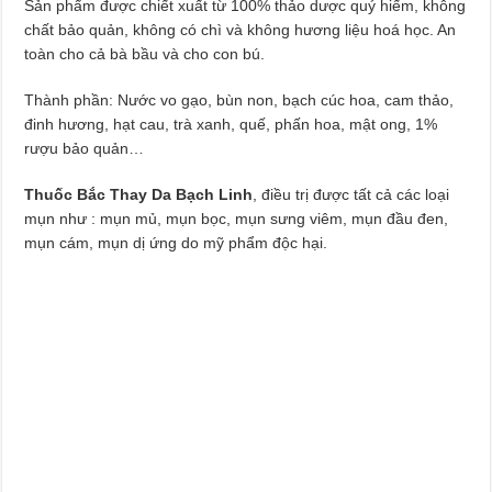
Sản phẩm được chiết xuất từ 100% thảo dược quý hiếm, không
chất bảo quản, không có chì và không hương liệu hoá học. An
toàn cho cả bà bầu và cho con bú.
Thành phần: Nước vo gạo, bùn non, bạch cúc hoa, cam thảo,
đinh hương, hạt cau, trà xanh, quế, phấn hoa, mật ong, 1%
rượu bảo quản…
Thuốc Bắc Thay Da Bạch Linh
, điều trị được tất cả các loại
mụn như : mụn mủ, mụn bọc, mụn sưng viêm, mụn đầu đen,
mụn cám, mụn dị ứng do mỹ phẩm độc hại.