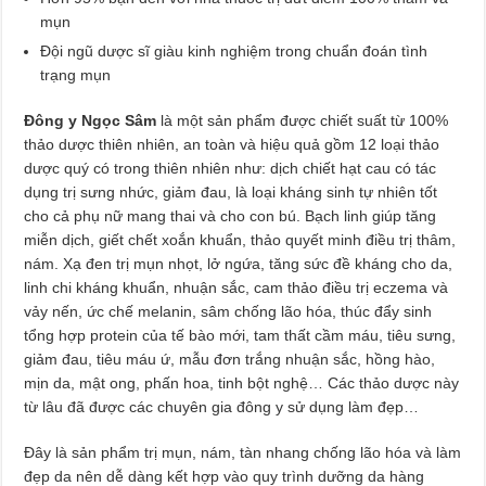
mụn
Đội ngũ dược sĩ giàu kinh nghiệm trong chuẩn đoán tình
trạng mụn
Đông y Ngọc Sâm
là một sản phẩm được chiết suất từ 100%
thảo dược thiên nhiên, an toàn và hiệu quả gồm 12 loại thảo
dược quý có trong thiên nhiên như: dịch chiết hạt cau có tác
dụng trị sưng nhức, giảm đau, là loại kháng sinh tự nhiên tốt
cho cả phụ nữ mang thai và cho con bú. Bạch linh giúp tăng
miễn dịch, giết chết xoắn khuẩn, thảo quyết minh điều trị thâm,
nám. Xạ đen trị mụn nhọt, lở ngứa, tăng sức đề kháng cho da,
linh chi kháng khuẩn, nhuận sắc, cam thảo điều trị eczema và
vảy nến, ức chế melanin, sâm chống lão hóa, thúc đẩy sinh
tổng hợp protein của tế bào mới, tam thất cầm máu, tiêu sưng,
giảm đau, tiêu máu ứ, mẫu đơn trắng nhuận sắc, hồng hào,
mịn da, mật ong, phấn hoa, tinh bột nghệ… Các thảo dược này
từ lâu đã được các chuyên gia đông y sử dụng làm đẹp…
Đây là sản phẩm trị mụn, nám, tàn nhang chống lão hóa và làm
đẹp da nên dễ dàng kết hợp vào quy trình dưỡng da hàng