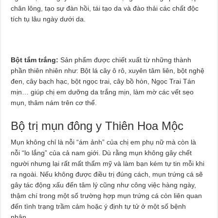
chân lông, tạo sự đàn hồi, tái tạo da và đào thải các chất độc
tích tụ lâu ngày dưới da.
Bột tắm trắng:
Sản phẩm được chiết xuất từ những thành
phần thiên nhiên như: Bột lá cây ô rô, xuyên tâm liên, bột nghệ
đen, cây bạch hạc, bột ngọc trai, cây bồ hòn, Ngọc Trai Tán
mịn… giúp chị em dưỡng da trắng mịn, làm mờ các vết sẹo
mụn, thâm nám trên cơ thể.
Bộ trị mụn đông y Thiên Hoa Mộc
Mụn không chỉ là nỗi “ám ảnh” của chị em phụ nữ mà còn là
nỗi “lo lắng” của cả nam giới. Dù rằng mụn không gây chết
người nhưng lại rất mất thẩm mỹ và làm bạn kém tự tin mỗi khi
ra ngoài. Nếu không được điều trị đúng cách, mụn trứng cá sẽ
gây tác động xấu đến tâm lý cũng như công việc hàng ngày,
thậm chí trong một số trường hợp mụn trứng cá còn liên quan
đến tình trạng trầm cảm hoặc ý định tự tử ở một số bệnh
nhân.