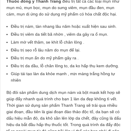
Thuốc đông y Thanh Trang
điều trị tất cả các loại mụn như
mụn mủ, mụn bọc, mụn do sưng viêm, mụn đầu đen, mụn
cám, mụn dị ứng do sử dụng mỹ phẩm có hóa chất độc hại.
Điều trị nám, tàn nhang lâu năm hoặc xuất hiện sau sinh.
Điều trị viêm da tiết bã nhờn , viêm da gây ra ổ mụn.
Làm mờ vết thâm, se khít lỗ chân lông .
Điều trị sẹo rỗ lâu năm do mụn để lại.
Điều trị mụn ẩn do mỹ phẩm gây ra .
Điều trị da dầu, lỗ chân lông to, da ko hấp thụ kem dưỡng.
Giúp tái tạo làn da khỏe mạnh , mịn màng trắng hồng tự
nhiên
Bộ đôi sản phẩm dung dịch mụn nám và bột mask kết hợp sẽ
giúp đẩy nhanh quá trình cho bạn 1 làn da đẹp không tì vết.
Thời gian sử dụng sản phẩm Thanh Trang sẽ trải qua nhiều
giai đoạn, đầu tiên là giai đoạn đào thảo độc tố, da bạn sẽ có
dấu hiệu mẫn đỏ, da khô sần lên lớp da chết, đây cũng là dấu
hiệu da bắt đầu hấp thụ thuốc tốt. Trong quá trình da đẩy độc
tố ra ngoài mụn từ đó cũng trồi lên vì thế các bạn phải đi nặn