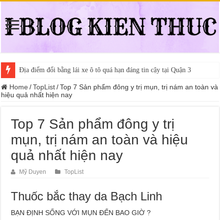
Địa điểm đổi bằng lái xe ô tô quá hạn đáng tin cậy tại Quận 3
Trung tâm nào học thi giấy phép lái xe hạng A (A2 cũ), A1 uy tín tại 
Home
/
TopList
/
Top 7 Sản phẩm đông y trị mụn, trị nám an toàn và
hiệu quả nhất hiện nay
Top 7 Sản phẩm đông y trị
mụn, trị nám an toàn và hiệu
quả nhất hiện nay
Mỹ Duyen
TopList
Thuốc bắc thay da Bạch Linh
BẠN ĐỊNH SỐNG VỚI MỤN ĐẾN BAO GIỜ ?