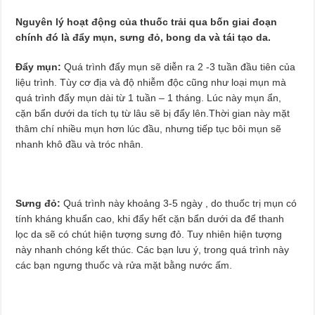
Nguyên lý hoạt động của thuốc trải qua bốn giai đoạn
chính đó là đẩy mụn, sưng đỏ, bong da và tái tạo da.
Đẩy mụn:
Quá trình đẩy mụn sẽ diễn ra 2 -3 tuần đầu tiên của
liệu trình. Tùy cơ địa và độ nhiễm độc cũng như loại mụn mà
quá trình đẩy mụn dài từ 1 tuần – 1 tháng. Lúc này mụn ẩn,
cặn bẩn dưới da tích tụ từ lâu sẽ bị đẩy lên.Thời gian này mặt
thâm chí nhiều mụn hơn lúc đầu, nhưng tiếp tục bôi mụn sẽ
nhanh khô đầu và tróc nhân.
Sưng đỏ:
Quá trình này khoảng 3-5 ngày , do thuốc trị mụn có
tính kháng khuẩn cao, khi đẩy hết cặn bẩn dưới da để thanh
lọc da sẽ có chút hiện tượng sưng đỏ. Tuy nhiên hiện tượng
này nhanh chóng kết thúc. Các bạn lưu ý, trong quá trình này
các bạn ngưng thuốc và rửa mặt bằng nước ấm.