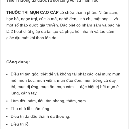
Thiên Hương đã được ra đời cũng với sứ mệnh đó.
THUỐC TRỊ MỤN CAO CẤP
có chứa thành phần:
Nhân sâm,
bạc hà, ngọc trqi, cúc la mã, nghệ đen, linh chi, mật ong… và
một số thảo dược gia truyền. Đặc biệt có nhâm sâm và bạc hà
là 2 hoạt chất giúp da tái tạo và phục hồi nhanh và tạo cảm
giác dịu mát khi thoa lên da.
Công dụng:
Điều trị tận gốc, triệt để và không tái phát các loại mụn: mụn
mủ, mụn bọc, mụn viêm, mụn đầu đen, mụn trứng cá dậy
thì, mụn dị ứng, mụn ẩn, mụn cám … đặc biệt trị hết mụn ở
lưng, cánh tay.
Làm tiêu nám, tiêu tàn nhang, thâm, sạm.
Thu nhỏ lỗ chân lông.
Điều trị da dầu thành da thường.
Điều trị rỗ.