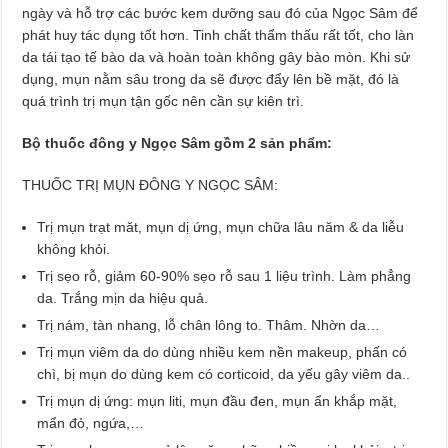
ngày và hỗ trợ các bước kem dưỡng sau đó của Ngọc Sâm để
phát huy tác dụng tốt hơn. Tinh chất thẩm thấu rất tốt, cho làn
da tái tạo tế bào da và hoàn toàn không gây bào mòn. Khi sử
dụng, mụn nằm sâu trong da sẽ được đẩy lên bề mặt, đó là
quá trình trị mụn tận gốc nên cần sự kiên trì.
Bộ thuốc đông y Ngọc Sâm gồm 2 sản phẩm:
THUỐC TRỊ MỤN ĐÔNG Y NGỌC SÂM:
Trị mụn trạt măt, mụn dị ứng, mụn chữa lâu năm & da liễu
không khỏi.
Trị sẹo rỗ, giảm 60-90% sẹo rỗ sau 1 liệu trình. Làm phẳng
da. Trắng mịn da hiệu quả.
Trị nám, tàn nhang, lỗ chân lông to. Thâm. Nhờn da…
Trị mụn viêm da do dùng nhiều kem nền makeup, phấn có
chì, bị mụn do dùng kem có corticoid, da yếu gây viêm da..
Trị mụn dị ứng: mụn liti, mụn đầu đen, mụn ẩn khắp mặt,
mẩn đỏ, ngứa,…