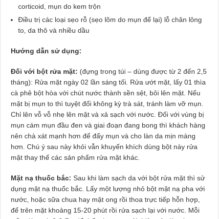
corticoid, mụn do kem trộn
Điều trị các loại sẹo rỗ (sẹo lõm do mụn để lại) lỗ chân lông
to, da thô và nhiều dầu
Hướng dẫn sử dụng:
Đối với bột rửa mặt:
(đựng trong túi – dùng được từ 2 đến 2,5
tháng): Rửa mặt ngày 02 lần sáng tối. Rửa ướt mặt, lấy 01 thìa
cà phê bột hòa với chút nước thành sền sệt, bôi lên mặt. Nếu
mặt bị mụn to thì tuyệt đối không kỳ trà sát, tránh làm vỡ mụn.
Chỉ lên vỗ vỗ nhẹ lên mặt và xả sạch với nước. Đối với vùng bị
mụn cám mụn đầu đen và giai đoạn đang bong thì khách hàng
nên chà xát mạnh hơn để đẩy mụn và cho làn da mịn màng
hơn. Chú ý sau này khỏi vẫn khuyến khích dùng bột này rửa
mặt thay thế các sản phẩm rửa mặt khác.
Mặt nạ thuốc bắc:
Sau khi làm sạch da với bột rửa mặt thì sử
dụng mặt nạ thuốc bắc. Lấy một lượng nhỏ bột mặt nạ pha với
nước, hoặc sữa chua hay mật ong rồi thoa trực tiếp hỗn hợp,
để trên mặt khoảng 15-20 phút rồi rửa sạch lại với nước. Mỗi