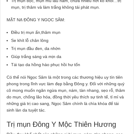
Trị mụn bọc, mụn mủ lâu năm, chữa nhiều nơi ko khỏi…trị
mụn, trị thâm và làm trắng không tái phát mụn.
MẶT NẠ ĐÔNG Y NGỌC SÂM:
Điều trị mụn ẩn,thâm mụn
Se khít lỗ chân lông
Trị mụn đầu đen, da nhờn
Giúp trắng sáng và mịn da
Tái tạo da hồng hào phục hồi hư tổn
Có thể nói Ngọc Sâm là một trong các thương hiệu uy tín tiên
phong trong lĩnh vực làm đẹp bằng Đông y. Đối với những quý
cô mong muốn ngăn ngừa mụn, nám, tàn nhang, sẹo rỗ, thâm
do mụn, chống lão hóa, đồng thời yêu thích sự tinh tế, tỉ mỉ và
những giá trị cao sang, Ngọc Sâm chính là chìa khóa để tái
sinh làn da tuyệt tác.
Trị mụn Đông Y Mộc Thiên Hương