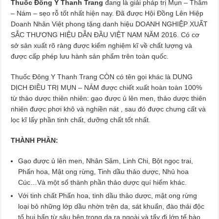
Thuốc Đông Y Thanh Trang
đang là giải pháp trị Mụn – Thâm
– Nám – sẹo rỗ tốt nhất hiện nay. Đã được Hội Đồng Lên Hiệp
Doanh Nhân Việt phong tặng danh hiệu DOANH NGHIỆP XUẤT
SẮC THƯƠNG HIỆU DẪN ĐẦU VIỆT NAM NĂM 2016. Có cơ
sở sản xuất rõ ràng được kiểm nghiệm kĩ về chất lượng và
được cấp phép lưu hành sản phẩm trên toàn quốc.
Thuốc Đông Y Thanh Trang CÒN có tên gọi khác là DUNG
DỊCH ĐIỀU TRỊ MỤN – NÁM được chiết xuất hoàn toàn 100%
từ thảo dược thiên nhiên: gạo được ủ lên men, thảo dược thiên
nhiên được phơi khô và nghiền nát , sau đó được chưng cất và
lọc kĩ lấy phần tinh chất, dưỡng chất tốt nhất.
THÀNH PHẦN:
Gạo được ủ lên men, Nhân Sâm, Linh Chi, Bột ngọc trai,
Phấn hoa, Mật ong rừng, Tinh dầu thảo dược, Nhủ hoa
Cúc…Và một số thành phần thảo dược quí hiếm khác.
Với tinh chất Phấn hoa, tinh dầu thảo dược, mật ong rừng
loại bỏ những lớp dầu nhờn trên da, sát khuẩn, đào thải độc
tố bụi bẩn từ sâu bên trong da ra ngoài và tẩy đi lớp tế bào