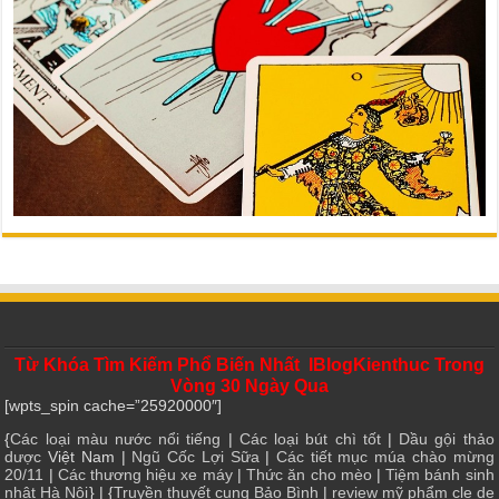
Từ Khóa Tìm Kiếm Phổ Biến Nhất IBlogKienthuc Trong
Vòng 30 Ngày Qua
[wpts_spin cache=”25920000″]
{
Các loại màu nước nổi tiếng
|
Các loại bút chì tốt
|
Dầu gội thảo
dược
Việt Nam |
Ngũ Cốc Lợi Sữa
|
Các tiết mục múa chào mừng
20/11
|
Các thương hiệu xe máy
|
Thức ăn cho mèo
|
Tiệm bánh sinh
nhật Hà Nội
} | {
Truyền thuyết cung Bảo Bình
|
review mỹ phẩm cle de