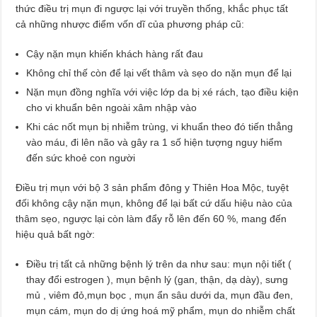
thức điều trị mụn đi ngược lại với truyền thống, khắc phục tất
cả những nhược điểm vốn dĩ của phương pháp cũ:
Cậy nặn mụn khiến khách hàng rất đau
Không chỉ thế còn để lại vết thâm và sẹo do nặn mụn để lại
Nặn mụn đồng nghĩa với việc lớp da bị xé rách, tạo điều kiện
cho vi khuẩn bên ngoài xâm nhập vào
Khi các nốt mụn bị nhiễm trùng, vi khuẩn theo đó tiến thẳng
vào máu, đi lên não và gây ra 1 số hiện tượng nguy hiểm
đến sức khoẻ con người
Điều trị mụn với bộ 3 sản phẩm đông y Thiên Hoa Mộc, tuyệt
đối không cậy nặn mụn, không để lại bất cứ dấu hiệu nào của
thâm sẹo, ngược lại còn làm đẩy rỗ lên đến 60 %, mang đến
hiệu quả bất ngờ:
Điều trị tất cả những bệnh lý trên da như sau: mụn nội tiết (
thay đổi estrogen ), mụn bệnh lý (gan, thận, dạ dày), sưng
mủ , viêm đỏ,mụn bọc , mụn ẩn sâu dưới da, mụn đầu đen,
mụn cám, mụn do dị ứng hoá mỹ phẩm, mụn do nhiễm chất