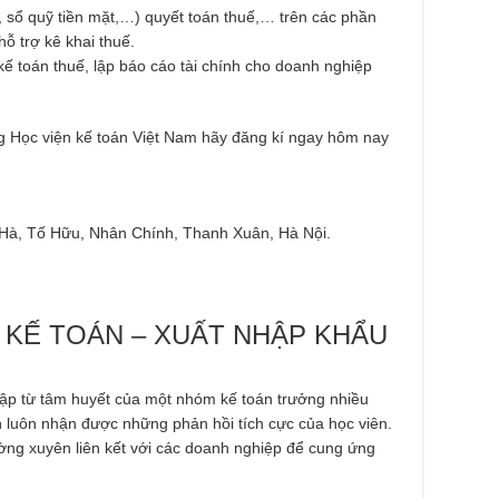
ng, sổ quỹ tiền mặt,…) quyết toán thuế,… trên các phần
ỗ trợ kê khai thuế.
kế toán thuế, lập báo cáo tài chính cho doanh nghiệp
 Học viện kế toán Việt Nam hãy đăng kí ngay hôm nay
 Hà, Tố Hữu, Nhân Chính, Thanh Xuân, Hà Nội.
KẾ TOÁN – XUẤT NHẬP KHẨU
lập từ tâm huyết của một nhóm kế toán trưởng nhiều
 luôn nhận được những phản hồi tích cực của học viên.
ng xuyên liên kết với các doanh nghiệp để cung ứng