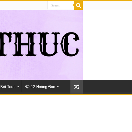
Bói Tarot
12 Hoàng Đạo