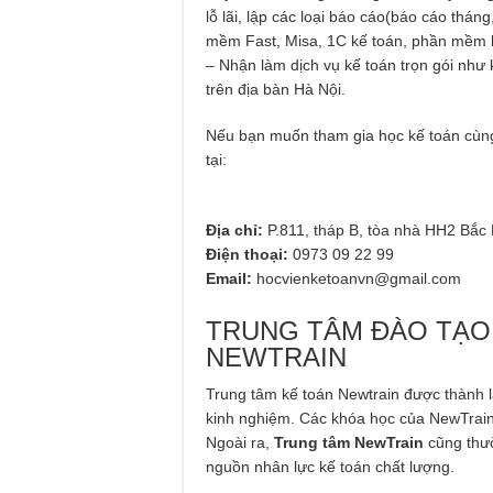
lỗ lãi, lập các loại báo cáo(báo cáo thá
mềm Fast, Misa, 1C kế toán, phần mềm h
– Nhận làm dịch vụ kế toán trọn gói như 
trên địa bàn Hà Nội.
Nếu bạn muốn tham gia học kế toán cùng
tại:
Địa chỉ:
P.811, tháp B, tòa nhà HH2 Bắc
Điện thoại:
0973 09 22 99
Email:
hocvienketoanvn@gmail.com
TRUNG TÂM ĐÀO TẠO 
NEWTRAIN
Trung tâm kế toán Newtrain được thành 
kinh nghiệm. Các khóa học của NewTrain
Ngoài ra,
Trung tâm NewTrain
cũng thườ
nguồn nhân lực kế toán chất lượng.