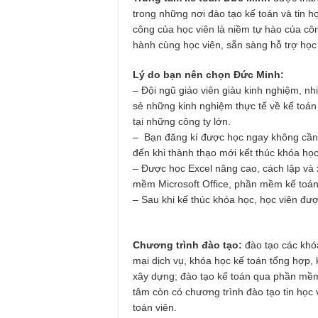
trong những nơi đào tạo kế toán và tin h
công của học viên là niềm tự hào của cô
hành cùng học viên, sẵn sàng hỗ trợ học
Lý do bạn nên chọn Đức Minh:
– Đội ngũ giáo viên giàu kinh nghiệm, nhi
sẻ những kinh nghiệm thực tế về kế toán
tại những công ty lớn.
– Bạn đăng kí được học ngay không cần 
đến khi thành thạo mới kết thúc khóa học
– Được học Excel nâng cao, cách lập và x
mềm Microsoft Office, phần mềm kế toán
– Sau khi kế thúc khóa học, học viên được
Chương trình đào tạo
:
đào tạo các khó
mại dịch vụ, khóa học kế toán tổng hợp, 
xây dựng; đào tạo kế toán qua phần mềm 
tâm còn có chương trình đào tạo tin học
toán viên.