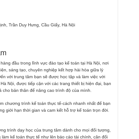
nh, Trần Duy Hưng, Cầu Giấy, Hà Nội
am
 hàng đầu trong lĩnh vực đào tạo kế toán tại Hà Nội, nơi
iện, sáng tạo, chuyên nghiệp kết hợp hài hòa giữa lý
 Đến với trung tâm bạn sẽ được học tập và làm việc với
à Nội, được tiếp cận với các trang thiết bị hiện đại, bạn
ả cho bản thân để nâng cao trình độ của mình.
ệm chương trình kế toán thực tế-cách nhanh nhất để bạn
g giới hạn thời gian và cam kết hỗ trợ kế toán trọn đời.
ng trình dạy học của trung tâm dành cho mọi đối tượng,
làm kế toán thực tế như lên báo cáo tài chính, cân đối