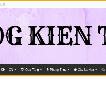
List
KH – CN
Quà Tặng
Phong Thủy
Cây Lá Hoa