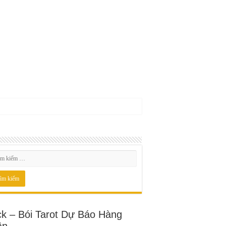
ck – Bói Tarot Dự Báo Hàng
ần