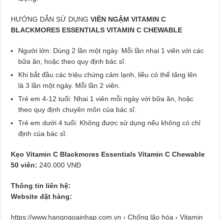
HƯỚNG DẪN SỬ DỤNG
VIÊN NGẬM VITAMIN C
BLACKMORES ESSENTIALS VITAMIN C CHEWABLE
Người lớn: Dùng 2 lần một ngày. Mỗi lần nhai 1 viên với các
bữa ăn, hoặc theo quy định bác sĩ.
Khi bắt đầu các triệu chứng cảm lạnh, liều có thể tăng lên
là 3 lần một ngày. Mỗi lần 2 viên.
Trẻ em 4-12 tuổi: Nhai 1 viên mỗi ngày với bữa ăn, hoặc
theo quy định chuyên môn của bác sĩ.
Trẻ em dưới 4 tuổi: Không được sử dụng nếu không có chỉ
định của bác sĩ.
Kẹo Vitamin C Blackmores Essentials Vitamin C Chewable
50 viên:
240.000 VNĐ
Thông tin liên hệ:
Website đặt hàng:
https://www.hangngoainhap.com.vn › Chống lão hóa › Vitamin