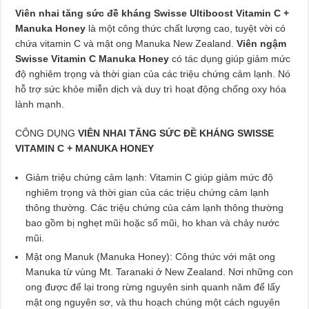
Viên nhai tăng sức đề kháng Swisse Ultiboost Vitamin C +
Manuka Honey
là một công thức chất lượng cao, tuyệt vời có
chứa vitamin C và mật ong Manuka New Zealand.
Viên ngậm
Swisse Vitamin C Manuka Honey
có tác dụng giúp giảm mức
độ nghiêm trọng và thời gian của các triệu chứng cảm lạnh. Nó
hỗ trợ sức khỏe miễn dịch và duy trì hoạt động chống oxy hóa
lành mạnh.
CÔNG DỤNG
VIÊN NHAI TĂNG SỨC ĐỀ KHÁNG SWISSE
VITAMIN C + MANUKA HONEY
Giảm triệu chứng cảm lạnh: Vitamin C giúp giảm mức độ
nghiêm trọng và thời gian của các triệu chứng cảm lạnh
thông thường. Các triệu chứng của cảm lạnh thông thường
bao gồm bị nghẹt mũi hoặc sổ mũi, ho khan và chảy nước
mũi.
Mật ong Manuk (Manuka Honey): Công thức với mật ong
Manuka từ vùng Mt. Taranaki ở New Zealand. Nơi những con
ong được để lại trong rừng nguyên sinh quanh năm để lấy
mật ong nguyên sơ, và thu hoạch chúng một cách nguyên