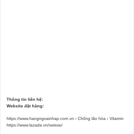
Thông tin liên hệ:
Website đặt hàng:
https://www.hangngoainhap.com.vn › Chống lão hóa › Vitamin
https://www.lazada.vn/swisse/