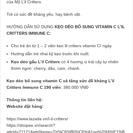
của Mỹ L’il Critters.
Trẻ có sức đề kháng yếu, hay bệnh vặt.
HƯỚNG DẪN SỬ DỤNG
KẸO DẺO BỔ SUNG VITAMIN C L’IL
CRITTERS IMMUNE C:
Cho trẻ ăn từ 1 – 2 viên kẹo lil critters vitamin C/ ngày.
Hướng dẫn trẻ nhai kỹ kẹo trước khi nuốt.
Kẹo dẻo gấu L’il Critters
có 4 hương vị trái cây tự nhiên
thơm ngon: cherry, dâu, cam, chanh.
Kẹo dẻo bổ sung vitamin C và tăng sức đề kháng L’il
Critters Immune C 190 viên
: 380.000 VNĐ
Thông tin liên hệ:
Website đặt hàng:
https://www.lazada.vn/l-il-critters/
https://shopee.vn/search?
attrId=21121&attrName=Th%C6%B0%C6%A1ng%20Hi%E1%B