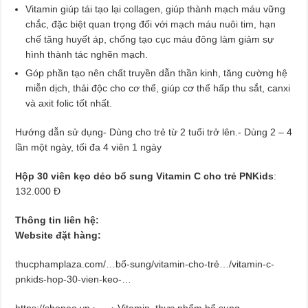
Vitamin giúp tái tạo lại collagen, giúp thành mạch máu vững
chắc, đặc biệt quan trọng đối với mạch máu nuôi tim, hạn
chế tăng huyết áp, chống tạo cục máu đông làm giảm sự
hình thành tác nghẽn mạch.
Góp phần tạo nên chất truyền dẫn thần kinh, tăng cường hệ
miễn dịch, thải độc cho cơ thể, giúp cơ thể hấp thu sắt, canxi
và axit folic tốt nhất.
Hướng dẫn sử dụng- Dùng cho trẻ từ 2 tuổi trở lên.- Dùng 2 – 4
lần một ngày, tối đa 4 viên 1 ngày
Hộp 30 viên kẹo dẻo bổ sung Vitamin C cho trẻ PNKids
:
132.000 Đ
Thông tin liên hệ:
Website đặt hàng:
thucphamplaza.com/…bổ-sung/vitamin-cho-trẻ…/vitamin-c-
pnkids-hop-30-vien-keo-…
https://shopee.vn › … › Vitamin, thực phẩm bổ sung