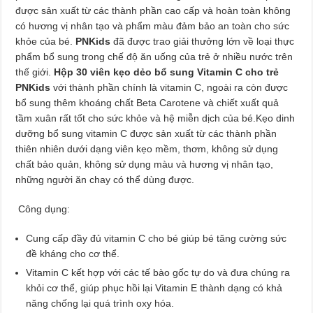
được sản xuất từ các thành phần cao cấp và hoàn toàn không
có hương vị nhân tạo và phẩm màu đảm bảo an toàn cho sức
khỏe của bé.
PNKids
đã được trao giải thưởng lớn về loại thực
phẩm bổ sung trong chế độ ăn uống của trẻ ở nhiều nước trên
thế giới.
Hộp 30 viên kẹo dẻo bổ sung Vitamin C cho trẻ
PNKids
với thành phần chính là vitamin C, ngoài ra còn được
bổ sung thêm khoáng chất Beta Carotene và chiết xuất quả
tầm xuân rất tốt cho sức khỏe và hệ miễn dịch của bé.Kẹo dinh
dưỡng bổ sung vitamin C được sản xuất từ các thành phần
thiên nhiên dưới dạng viên kẹo mềm, thơm, không sử dụng
chất bảo quản, không sử dụng màu và hương vị nhân tạo,
những người ăn chay có thể dùng được.
Công dụng:
Cung cấp đầy đủ vitamin C cho bé giúp bé tăng cường sức
đề kháng cho cơ thể.
Vitamin C kết hợp với các tế bào gốc tự do và đưa chúng ra
khỏi cơ thể, giúp phục hồi lại Vitamin E thành dạng có khả
năng chống lại quá trình oxy hóa.