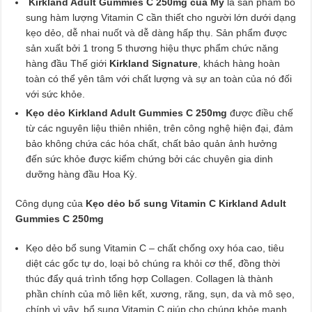
Kirkland Adult Gummies C 250mg của Mỹ
là sản phẩm bổ
sung hàm lượng Vitamin C cần thiết cho người lớn dưới dạng
kẹo dẻo, dễ nhai nuốt và dễ dàng hấp thụ. Sản phẩm được
sản xuất bởi 1 trong 5 thương hiệu thực phẩm chức năng
hàng đầu Thế giới
Kirkland Signature
, khách hàng hoàn
toàn có thể yên tâm với chất lượng và sự an toàn của nó đối
với sức khỏe.
Kẹo dẻo Kirkland Adult Gummies C 250mg
được điều chế
từ các nguyên liệu thiên nhiên, trên công nghệ hiện đại, đảm
bảo không chứa các hóa chất, chất bảo quản ảnh hưởng
đến sức khỏe được kiểm chứng bởi các chuyên gia dinh
dưỡng hàng đầu Hoa Kỳ.
Công dụng của
Kẹo dẻo bổ sung Vitamin C Kirkland Adult
Gummies C 250mg
Kẹo dẻo bổ sung Vitamin C – chất chống oxy hóa cao, tiêu
diệt các gốc tự do, loại bỏ chúng ra khỏi cơ thể, đồng thời
thúc đẩy quá trình tổng hợp Collagen. Collagen là thành
phần chính của mô liên kết, xương, răng, sụn, da và mô sẹo,
chính vì vậy, bổ sung Vitamin C giúp cho chúng khỏe mạnh,