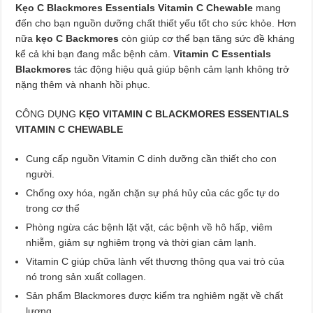
Kẹo C Blackmores Essentials Vitamin C Chewable
mang
đến cho bạn nguồn dưỡng chất thiết yếu tốt cho sức khỏe. Hơn
nữa
kẹo C Backmores
còn giúp cơ thể bạn tăng sức đề kháng
kể cả khi bạn đang mắc bệnh cảm.
Vitamin C Essentials
Blackmores
tác động hiệu quả giúp bệnh cảm lạnh không trở
nặng thêm và nhanh hồi phục.
CÔNG DỤNG
KẸO VITAMIN C BLACKMORES ESSENTIALS
VITAMIN C CHEWABLE
Cung cấp nguồn Vitamin C dinh dưỡng cần thiết cho con
người.
Chống oxy hóa, ngăn chặn sự phá hủy của các gốc tự do
trong cơ thể
Phòng ngừa các bệnh lặt vặt, các bệnh về hô hấp, viêm
nhiễm, giảm sự nghiêm trọng và thời gian cảm lạnh.
Vitamin C giúp chữa lành vết thương thông qua vai trò của
nó trong sản xuất collagen.
Sản phẩm Blackmores được kiểm tra nghiêm ngặt về chất
lượng.