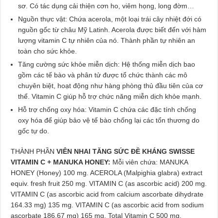
sơ. Có tác dụng cải thiện cơn ho, viêm họng, long đờm…
Nguồn thực vật: Chứa acerola, một loại trái cây nhiệt đới có
nguồn gốc từ châu Mỹ Latinh. Acerola được biết đến với hàm
lượng vitamin C tự nhiên của nó. Thành phần tự nhiên an
toàn cho sức khỏe.
Tăng cường sức khỏe miễn dịch: Hệ thống miễn dịch bao
gồm các tế bào và phân tử được tổ chức thành các mô
chuyên biệt, hoạt động như hàng phòng thủ đầu tiên của cơ
thể. Vitamin C giúp hỗ trợ chức năng miễn dịch khỏe mạnh.
Hỗ trợ chống oxy hóa: Vitamin C chứa các đặc tính chống
oxy hóa để giúp bảo vệ tế bào chống lại các tổn thương do
gốc tự do.
THÀNH PHẦN
VIÊN NHAI TĂNG SỨC ĐỀ KHÁNG SWISSE
VITAMIN C + MANUKA HONEY:
Mỗi viên chứa: MANUKA
HONEY (Honey) 100 mg. ACEROLA (Malpighia glabra) extract
equiv. fresh fruit 250 mg. VITAMIN C (as ascorbic acid) 200 mg.
VITAMIN C (as ascorbic acid from calcium ascorbate dihydrate
164.33 mg) 135 mg. VITAMIN C (as ascorbic acid from sodium
ascorbate 186.67 mg) 165 mg. Total Vitamin C 500 mg.