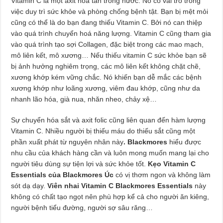
Vitamin C là một axit hòa tan trong nước. Nó có vai trò trong
việc duy trì sức khỏe và phòng chống bệnh tật. Bạn bị mệt mỏi
cũng có thể là do bạn đang thiếu Vitamin C. Bởi nó can thiệp
vào quá trình chuyển hoá năng lượng. Vitamin C cũng tham gia
vào quá trình tạo sợi Collagen, đặc biệt trong các mao mạch,
mô liên kết, mô xương… Nếu thiếu vitamin C sức khỏe bạn sẽ
bị ảnh hưởng nghiêm trọng, các mô liên kết không chặt chẽ,
xương khớp kém vững chắc. Nó khiến bạn dễ mắc các bệnh
xương khớp như loãng xương, viêm đau khớp, cũng như da
nhanh lão hóa, già nua, nhăn nheo, chảy xệ…
Sự chuyển hóa sắt và axit folic cũng liên quan đến hàm lượng
Vitamin C. Nhiều người bị thiếu máu do thiếu sắt cũng một
phần xuất phát từ nguyên nhân này
. Blackmores
hiểu được
nhu cầu của khách hàng cần và luôn mong muốn mang lại cho
người tiêu dùng sự tiện lợi và sức khỏe tốt.
Kẹo Vitamin C
Essentials của Blackmores Úc
có vị thơm ngon và không làm
sót dạ dạy.
Viên nhai Vitamin C Blackmores Essentials
này
không có chất tạo ngọt nên phù hợp kể cả cho người ăn kiêng,
người bệnh tiểu đường, người sợ sâu răng…