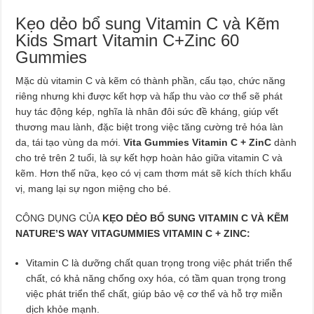
Kẹo dẻo bổ sung Vitamin C và Kẽm
Kids Smart Vitamin C+Zinc 60
Gummies
Mặc dù vitamin C và kẽm có thành phần, cấu tạo, chức năng
riêng nhưng khi được kết hợp và hấp thu vào cơ thể sẽ phát
huy tác động kép, nghĩa là nhân đôi sức đề kháng, giúp vết
thương mau lành, đặc biệt trong việc tăng cường trẻ hóa làn
da, tái tạo vùng da mới.
Vita Gummies Vitamin C + ZinC
dành
cho trẻ trên 2 tuổi, là sự kết hợp hoàn hảo giữa vitamin C và
kẽm. Hơn thế nữa, kẹo có vị cam thơm mát sẽ kích thích khẩu
vị, mang lại sự ngon miệng cho bé.
CÔNG DỤNG CỦA
KẸO DẺO BỔ SUNG VITAMIN C VÀ KẼM
NATURE’S WAY VITAGUMMIES VITAMIN C + ZINC:
Vitamin C là dưỡng chất quan trọng trong việc phát triển thể
chất, có khả năng chống oxy hóa, có tầm quan trọng trong
việc phát triển thể chất, giúp bảo vệ cơ thể và hỗ trợ miễn
dịch khỏe mạnh.