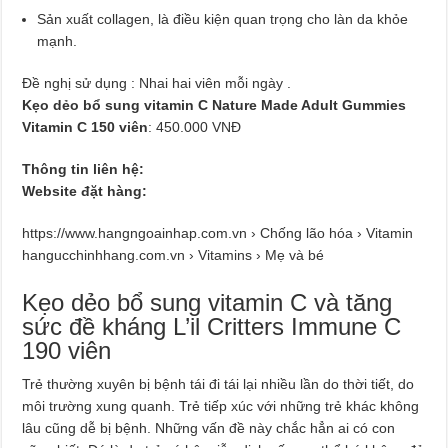
Sản xuất collagen, là điều kiện quan trọng cho làn da khỏe
mạnh.
Đề nghị sử dụng : Nhai hai viên mỗi ngày .
Kẹo dẻo bổ sung vitamin C Nature Made Adult Gummies
Vitamin C 150 viên
: 450.000 VNĐ
Thông tin liên hệ:
Website đặt hàng:
https://www.hangngoainhap.com.vn › Chống lão hóa › Vitamin
hangucchinhhang.com.vn › Vitamins › Mẹ và bé
Kẹo dẻo bổ sung vitamin C và tăng
sức đề kháng L’il Critters Immune C
190 viên
Trẻ thường xuyên bị bệnh tái đi tái lại nhiều lần do thời tiết, do
môi trường xung quanh. Trẻ tiếp xúc với những trẻ khác không
lâu cũng dễ bị bệnh. Những vấn đề này chắc hẳn ai có con