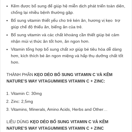
Kẽm được bổ sung để giúp hệ miễn dịch phát triển toàn diên,
chống lại nhiều bệnh thường gặp.
Bổ sung vitamin thiết yếu cho trẻ kén ăn, hương vị kẹo trợ
giúp chế độ thiếu ăn, biếng ăn của trẻ.
Bổ sung vitamin và các chất khoáng cần thiết giúp bé cảm
nhận mùi vị thức ăn tốt hơn, ăn ngon hơn.
Vitamin tổng hợp bổ sung chất xơ giúp bé tiêu hóa dễ dàng
hơn, kích thích bé ăn ngon miệng và hấp thụ dưỡng chất tốt
hơn.
THÀNH PHẦN
KẸO DẺO BỔ SUNG VITAMIN C VÀ KẼM
NATURE’S WAY VITAGUMMIES VITAMIN C + ZINC:
Vitamin C: 30mg
Zinc: 2,5mg
Vitamins, Minerals, Amino Acids, Herbs and Other…
LIỀU DÙNG
KẸO DẺO BỔ SUNG VITAMIN C VÀ KẼM
NATURE’S WAY VITAGUMMIES VITAMIN C + ZINC