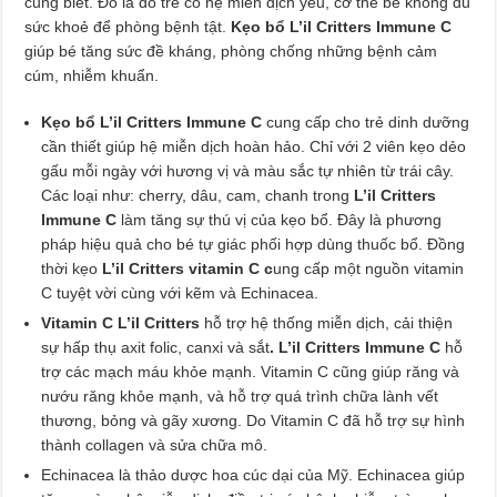
cũng biết. Đó là do trẻ có hệ miễn dịch yếu, cơ thể bé không đủ
sức khoẻ để phòng bệnh tật.
Kẹo bổ L’il Critters Immune C
giúp bé tăng sức đề kháng, phòng chống những bệnh cảm
cúm, nhiễm khuẩn.
Kẹo bổ L’il Critters Immune C
cung cấp cho trẻ dinh dưỡng
cần thiết giúp hệ miễn dịch hoàn hảo. Chỉ với 2 viên kẹo dẻo
gấu mỗi ngày với hương vị và màu sắc tự nhiên từ trái cây.
Các loại như: cherry, dâu, cam, chanh trong
L’il Critters
Immune C
làm tăng sự thú vị của kẹo bổ. Đây là phương
pháp hiệu quả cho bé tự giác phối hợp dùng thuốc bổ. Đồng
thời kẹo
L’il Critters vitamin C c
ung cấp một nguồn vitamin
C tuyệt vời cùng với kẽm và Echinacea.
Vitamin C L’il Critters
hỗ trợ hệ thống miễn dịch, cải thiện
sự hấp thụ axit folic, canxi và sắt
. L’il Critters Immune C
hỗ
trợ các mạch máu khỏe mạnh. Vitamin C cũng giúp răng và
nướu răng khỏe mạnh, và hỗ trợ quá trình chữa lành vết
thương, bỏng và gãy xương. Do Vitamin C đã hỗ trợ sự hình
thành collagen và sửa chữa mô.
Echinacea là thảo dược hoa cúc dại của Mỹ. Echinacea giúp