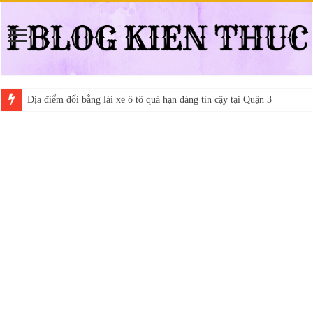
Địa điểm đổi bằng lái xe ô tô quá hạn đáng tin cậy tại Quận 3
Trung tâm nào học thi giấy phép lái xe hạng A (A2 cũ), A1 uy tín tại 