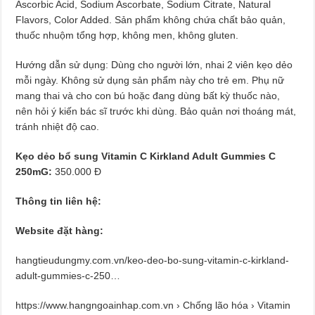
Ascorbic Acid, Sodium Ascorbate, Sodium Citrate, Natural
Flavors, Color Added. Sản phẩm không chứa chất bảo quản,
thuốc nhuộm tổng hợp, không men, không gluten.
Hướng dẫn sử dụng: Dùng cho người lớn, nhai 2 viên kẹo dẻo
mỗi ngày. Không sử dụng sản phẩm này cho trẻ em. Phụ nữ
mang thai và cho con bú hoặc đang dùng bất kỳ thuốc nào,
nên hỏi ý kiến bác sĩ trước khi dùng. Bảo quản nơi thoáng mát,
tránh nhiệt độ cao.
Kẹo dẻo bổ sung Vitamin C Kirkland Adult Gummies C
250mG:
350.000 Đ
Thông tin liên hệ:
Website đặt hàng:
hangtieudungmy.com.vn/keo-deo-bo-sung-vitamin-c-kirkland-
adult-gummies-c-250…
https://www.hangngoainhap.com.vn › Chống lão hóa › Vitamin