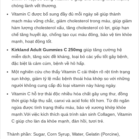
chóng lành vết thương.
Vitamin C được bổ sung đầy đủ mỗi ngày sẽ giúp thành
mạch máu vững chắc, giảm cholesterol trong máu, giúp giảm
hàm lượng cholesterol xấu, tăng cholesterol có lợi, giúp hạn
chế tăng huyết áp, chống tạo cục máu đông, bảo vệ tim khỏe
mạnh, hoạt động tốt.
Kirkland Adult Gummies C 250mg
giúp tăng cường hệ
miễn dịch, tăng sức đề kháng, loại bỏ các yếu tốt gây bệnh,
đặc biệt là cảm cúm, bệnh về hô hấp.
Một nghiên cứu cho thấy Vitamin C cải thiện rõ rệt tình trạng
sụn khớp, giảm tỷ lệ mắc bệnh thoái hóa khớp so với những
người không cung cấp đủ loại vitamin này hàng ngày.
Vitamin C hỗ trợ thải độc nhiều hóa chất gây ung thư, đồng
thời giúp hấp thụ sắt, canxi và acid folic tốt hơn. Từ đó ngăn
ngừa được tình trạng thiếu máu, bảo vệ xương khớp khỏe
mạnh.Với việc kích thích quá trình sản sinh Collagen, Vitamin
C giúp cho làn da khỏe mạnh, đàn hồi, tươi trẻ.
Thành phần: Sugar, Corn Syrup, Water, Gelatin (Porcine),