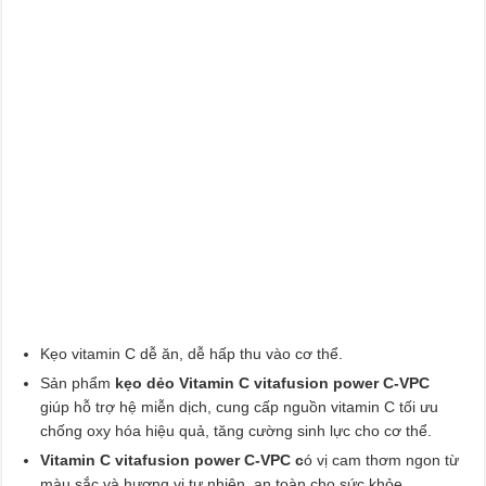
Kẹo vitamin C dễ ăn, dễ hấp thu vào cơ thể.
Sản phẩm
kẹo dẻo Vitamin C vitafusion power C-VPC
giúp hỗ trợ hệ miễn dịch, cung cấp nguồn vitamin C tối ưu
chống oxy hóa hiệu quả, tăng cường sinh lực cho cơ thể.
Vitamin C vitafusion power C-VPC c
ó vị cam thơm ngon từ
màu sắc và hương vị tự nhiên, an toàn cho sức khỏe