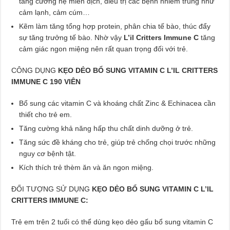
tăng cường hệ miễn dịch, điều trị các bệnh nhiễm trùng như
cảm lạnh, cảm cúm…
Kẽm làm tăng tổng hợp protein, phân chia tế bào, thúc đẩy
sự tăng trưởng tế bào. Nhờ vậy
L’il Critters Immune C
tăng
cảm giác ngon miệng nên rất quan trọng đối với trẻ.
CÔNG DỤNG
KẸO DẺO BỔ SUNG VITAMIN C L’IL CRITTERS
IMMUNE C 190 VIÊN
Bổ sung các vitamin C và khoáng chất Zinc & Echinacea cần
thiết cho trẻ em.
Tăng cường khả năng hấp thu chất dinh dưỡng ở trẻ.
Tăng sức đề kháng cho trẻ, giúp trẻ chống chọi trước những
nguy cơ bệnh tật.
Kích thích trẻ thèm ăn và ăn ngon miệng.
ĐỐI TƯỢNG SỬ DỤNG
KẸO DẺO BỔ SUNG VITAMIN C L’IL
CRITTERS IMMUNE C:
Trẻ em trên 2 tuổi có thể dùng kẹo dẻo gấu bổ sung vitamin C