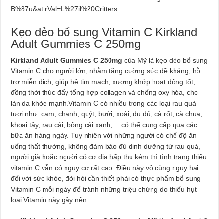
B%87u&attrVal=L%27il%20Critters
Kẹo dẻo bổ sung Vitamin C Kirkland
Adult Gummies C 250mg
Kirkland Adult Gummies C 250mg
của Mỹ là kẹo dẻo bổ sung
Vitamin C cho người lớn, nhằm tăng cường sức đề kháng, hỗ
trợ miễn dịch, giúp hệ tim mạch, xương khớp hoạt động tốt,…
đồng thời thúc đẩy tổng hợp collagen và chống oxy hóa, cho
làn da khỏe mạnh.Vitamin C có nhiều trong các loại rau quả
tươi như: cam, chanh, quýt, bưởi, xoài, đu đủ, cà rốt, cà chua,
khoai tây, rau cải, bông cải xanh,… có thể cung cấp qua các
bữa ăn hàng ngày. Tuy nhiên với những người có chế độ ăn
uống thất thường, không đảm bảo đủ dinh dưỡng từ rau quả,
người già hoặc người có cơ địa hấp thụ kém thì tình trạng thiếu
vitamin C vẫn có nguy cơ rất cao. Điều này vô cùng nguy hại
đối với sức khỏe, đòi hỏi cần thiết phải có thực phẩm bổ sung
Vitamin C mỗi ngày để tránh những triệu chứng do thiếu hụt
loại Vitamin này gây nên.