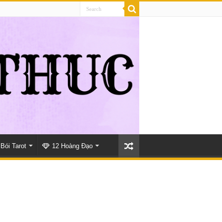
Bói Tarot
12 Hoàng Đạo