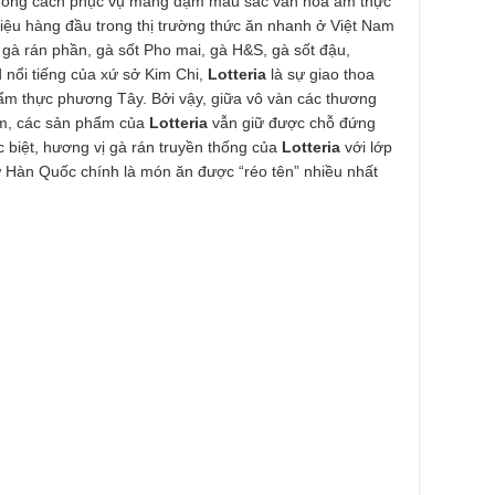
 phong cách phục vụ mang đậm màu sắc văn hóa ẩm thực
iệu hàng đầu trong thị trường thức ăn nhanh ở Việt Nam
 gà rán phần, gà sốt Pho mai, gà H&S, gà sốt đậu,
 nổi tiếng của xứ sở Kim Chi,
Lotteria
là sự giao thoa
m thực phương Tây. Bởi vậy, giữa vô vàn các thương
am, các sản phẩm của
Lotteria
vẫn giữ được chỗ đứng
ặc biệt, hương vị gà rán truyền thống của
Lotteria
với lớp
từ Hàn Quốc chính là món ăn được “réo tên” nhiều nhất