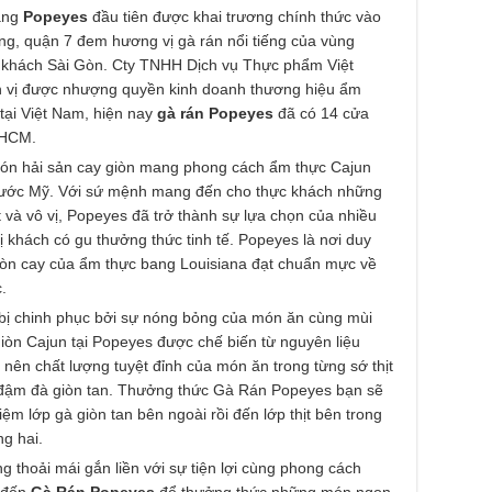
hàng
Popeyes
đầu tiên được khai trương chính thức vào
ng, quận 7 đem hương vị gà rán nổi tiếng của vùng
c khách Sài Gòn. Cty TNHH Dịch vụ Thực phẩm Việt
n vị được nhượng quyền kinh doanh thương hiệu ẩm
tại Việt Nam, hiện nay
gà rán Popeyes
đã có 14 cửa
 HCM.
món hải sản cay giòn mang phong cách ẩm thực Cajun
nước Mỹ. Với sứ mệnh mang đến cho thực khách những
 và vô vị, Popeyes đã trở thành sự lựa chọn của nhiều
ị khách có gu thưởng thức tinh tế. Popeyes là nơi duy
iòn cay của ẩm thực bang Louisiana đạt chuẩn mực về
.
bị chinh phục bởi sự nóng bỏng của món ăn cùng mùi
òn Cajun tại Popeyes được chế biến từ nguyên liệu
nên chất lượng tuyệt đỉnh của món ăn trong từng sớ thịt
đậm đà giòn tan. Thưởng thức Gà Rán Popeyes bạn sẽ
iệm lớp gà giòn tan bên ngoài rồi đến lớp thịt bên trong
g hai.
 thoải mái gắn liền với sự tiện lợi cùng phong cách
 đến
Gà Rán Popeyes
để thưởng thức những món ngon