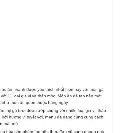
hức ăn nhanh được yêu thích nhất hiện nay với món gà
 với 11 loại gia vị và thảo mộc. Món ăn đã tạo nên một
C
như món ăn quen thuộc hàng ngày.
c thịt gà tươi được ướp chung với nhiều loại gia vị, thảo
h bởi hương vị tuyệt vời, menu đa dạng cùng cung cách
ăn mát mẻ.
ạng hóa sản phẩm tạo nên thực đơn vô cùng phong phú