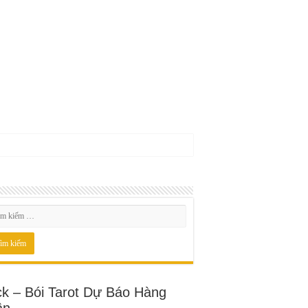
ck – Bói Tarot Dự Báo Hàng
ần