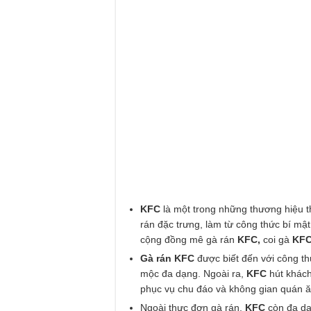
KFC
là một trong những thương hiệu t
rán đặc trưng, làm từ công thức bí mật
cộng đồng mê gà rán
KFC,
coi gà
KF
Gà rán KFC
được biết đến với công thứ
mộc đa dạng. Ngoài ra,
KFC
hút khác
phục vụ chu đáo và không gian quán 
Ngoài thực đơn gà rán,
KFC
còn đa d