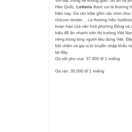
Với đặc trưng về không gian, đồ ăn và
Hàn Quốc,
Lotteria
được coi là thương h
hiện nay. Gà rán lotte gồm các món như:
chiccen tender… Là thương hiệu fastfood
hoàn hảo của văn hoá phương Đông và ẩ
hiệu đồ ăn nhanh trên thị trường Việt N
riêng trong lòng người tiêu dùng Việt. Đ
bột chiên và gia vị bí truyền nhập khẩu 
tại đây.
Gà sốt pho mai: 37.000 đ/ 1 miếng
Gà rán: 35.000 đ/ 1 miếng