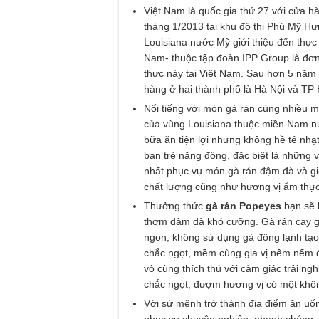
Việt Nam là quốc gia thứ 27 với cửa 
tháng 1/2013 tại khu đô thị Phú Mỹ Hư
Louisiana nước Mỹ giới thiệu đến thự
Nam- thuộc tập đoàn IPP Group là đơ
thực này tại Việt Nam. Sau hơn 5 năm 
hàng ở hai thành phố là Hà Nội và TP
Nổi tiếng với món gà rán cùng nhiều 
của vùng Louisiana thuộc miền Nam 
bữa ăn tiện lợi nhưng không hề tẻ nhạt
bạn trẻ năng động, đặc biệt là những v
nhất phục vụ món gà rán đậm đà và g
chất lượng cũng như hương vị ẩm thực
Thưởng thức
gà rán Popeyes
bạn sẽ 
thơm đậm đà khó cưỡng. Gà rán cay gi
ngon, không sử dụng gà đông lạnh tạo 
chắc ngọt, mềm cùng gia vị nêm nếm 
vô cùng thích thú với cảm giác trải ngh
chắc ngọt, đượm hương vị có một khôn
Với sứ mệnh trở thành địa điểm ăn uống
phục vụ chuyên nghiệp, nhanh chóng,