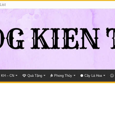
List
KH – CN
Quà Tặng
Phong Thủy
Cây Lá Hoa