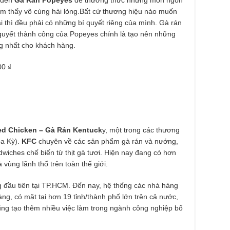
m thấy vô cùng hài lòng.Bất cứ thương hiệu nào muốn
ài thì đều phải có những bí quyết riêng của mình. Gà rán
 quyết thành công của Popeyes chính là tạo nên những
ng nhất cho khách hàng.
0 ₫
ed Chicken – Gà Rán Kentuck
y, một trong các thương
oa Kỳ).
KFC
chuyên về các sản phẩm gà rán và nướng,
wiches chế biến từ thịt gà tươi. Hiện nay đang có hơn
 vùng lãnh thổ trên toàn thế giới.
 đầu tiên tại TP.HCM. Đến nay, hệ thống các nhà hàng
àng, có mặt tại hơn 19 tỉnh/thành phố lớn trên cả nước,
ũng tạo thêm nhiều việc làm trong ngành công nghiệp bổ