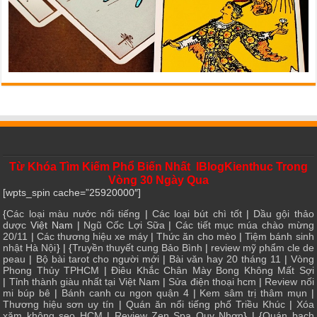
Từ Khóa Tìm Kiếm Phổ Biến Nhất IBlogKienthuc Trong
Vòng 30 Ngày Qua
[wpts_spin cache=”25920000″]
{
Các loại màu nước nổi tiếng
|
Các loại bút chì tốt
|
Dầu gội thảo
dược
Việt Nam |
Ngũ Cốc Lợi Sữa
|
Các tiết mục múa chào mừng
20/11
|
Các thương hiệu xe máy
|
Thức ăn cho mèo
|
Tiệm bánh sinh
nhật Hà Nội
} | {
Truyền thuyết cung Bảo Bình
|
review mỹ phẩm cle de
peau
|
Bộ bài tarot cho người mới
|
Bài văn hay 20 tháng 11
|
Vòng
Phong Thủy TPHCM
|
Điêu Khắc Chân Mày Bong Không Mất Sợi
|
Tỉnh thành giàu nhất tại Việt Nam
|
Sửa điện thoại hcm
|
Review nối
mi búp bê
|
Bánh canh cu ngon quận 4
|
Kem sâm trị thâm mụn
|
Thương hiệu sơn uy tín
|
Quán ăn nổi tiếng phố Triều Khúc
|
Xóa
xăm không sẹo HCM
|
Review Zen Spa Quy Nhơn
} | {
Quán bạch