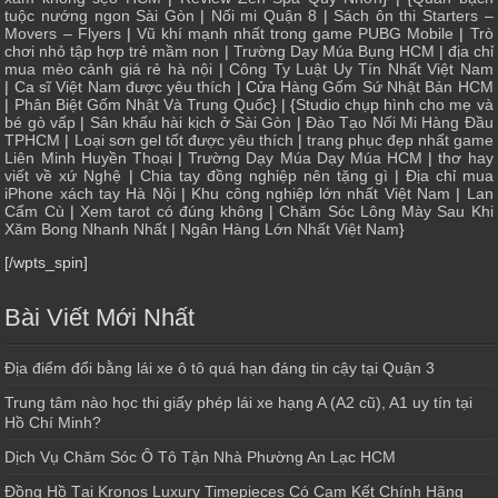
tuộc nướng ngon Sài Gòn
|
Nối mi Quận 8
|
Sách ôn thi Starters –
Movers – Flyers
|
Vũ khí mạnh nhất trong game PUBG Mobile
|
Trò
chơi nhỏ tập hợp trẻ mầm non
|
Trường Dạy Múa Bụng HCM
|
địa chỉ
mua mèo cảnh giá rẻ hà nội
|
Công Ty Luật Uy Tín Nhất Việt Nam
|
Ca sĩ Việt Nam được yêu thích
| Cửa
Hàng Gốm Sứ Nhật Bản HCM
|
Phân Biệt Gốm Nhật Và Trung Quốc
} | {
Studio chụp hình cho mẹ và
bé gò vấp
|
Sân khấu hài kịch ở Sài Gòn
|
Đào Tạo Nối Mi Hàng Đầu
TPHCM
|
Loại sơn gel tốt được yêu thích
|
trang phục đẹp nhất game
Liên Minh Huyền Thoại
|
Trường Dạy Múa Dạy Múa HCM
|
thơ hay
viết về xứ Nghệ
|
Chia tay đồng nghiệp nên tặng gì
|
Địa chỉ mua
iPhone xách tay Hà Nội
|
Khu công nghiệp lớn nhất Việt Nam
|
Lan
Cẩm Cù
|
Xem tarot có đúng không
|
Chăm Sóc Lông Mày Sau Khi
Xăm Bong Nhanh Nhất
|
Ngân Hàng Lớn Nhất Việt Nam
}
[/wpts_spin]
Bài Viết Mới Nhất
Địa điểm đổi bằng lái xe ô tô quá hạn đáng tin cậy tại Quận 3
Trung tâm nào học thi giấy phép lái xe hạng A (A2 cũ), A1 uy tín tại
Hồ Chí Minh?
Dịch Vụ Chăm Sóc Ô Tô Tận Nhà Phường An Lạc HCM
Đồng Hồ Tại Kronos Luxury Timepieces Có Cam Kết Chính Hãng