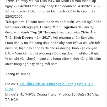
TNHH Thương Mại Và Dịch Vụ Giao Nhận Lê Hòa thành lập
ngày 22/04/2000 theo giấy phép kinh doanh số: 4102028970 –
Sở Kế hoạch và Đầu tư do sở kế hoạch và đầu tư cấp ngày
22/02/2000.
Trải qua hơn 12 năm hình thành và phát triển, với đội ngũ nhân
viên giàu kinh nghiệm,
Dương Minh Logistics
đã vinh dự
được vinh danh “
Top 10 Thương hiệu tiêu biểu Châu Á –
Thái Bình Dương năm 2017
”. Với phương châm làm việc:
Luôn đặt uy tín lên hàng đầu, nhận đầy cam kết và chuyển hết
niềm tin, hiện nay cong ty đã cho ra đời loại hình vận chuyển
Bắc – Nam kết hợp là phương thức giúp doanh nghiệp cắt giảm
½ chi phí vận chuyển, giúp cho hàng trăm khách hàng tiết kiệm
được hàng nghìn tỷ đồng mỗi năm.
Thông tin liên hệ
Địa chỉ 1:
59 Trần Đình Xu, Phường Cầu Kho, Quận 1, TP.
HCM
Địa chỉ 2: 417/49/32 Quang Trung, Phường 10, Quận Gò Vấp,
TP. HCM