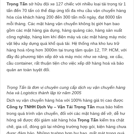
Trọng Tấn
sở hữu đội xe 127 chiếc với nhiều loại tải trọng từ 1
tấn đến 70 tấn có thể đáp ứng tối đa nhu cầu vận chuyển hàng
hóa của khách hàng 200 đến 300 tấn mỗi ngày, đạt 8000 tấn
mỗi tháng. Các mặt hàng vận chuyển không bị giới hạn bao
gồm các mặt hàng gia dụng, hàng quảng cáo, hàng sản xuất
công nghiệp, hàng kim khí điện máy và các mặt hàng máy móc
vật liệu xây dựng quá khổ quá tải. Hệ thống nha kho lưu trữ
hàng hoá rộng hơn 3000m tại trung tâm quận 12, TP. HCM, với
đầy đủ phương tiện xếp dở và máy móc như xe nâng, xe cẩu,
cầu container, rất thuận tiện cho việc xếp dỡ hàng hoá và bảo
quản an toàn tuyệt đối.
Trọng Tấn là đơn vị chuyên cung cấp dịch vụ vận chuyển hàng
hóa và Logistics thành lập từ năm 2005
Dịch vụ vận chuyển hàng hóa với 100% hàng giá trị cao được
Công ty TNHH Dịch Vụ – Vận Tải Trọng Tấn
mua bảo hiểm
trong quá trình vận chuyển, đối với các mặt hàng dể vỡ, dễ hư
hỏng sẽ được đội giám sát hàng hóa
Trọng Tấn
kiểm tra chặt
chẽ, gia cố, đóng gói lại những trường hợp gói, kiện hàng chưa
được đảm bảo. Những trường hợp hư hao, mất mát trong quá