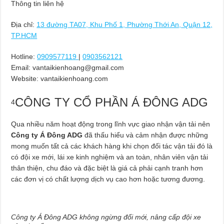
Thông tin liên hệ
Địa chỉ:
13 đường TA07, Khu Phố 1, Phường Thới An, Quận 12,
TP.HCM
Hotline:
0909577119
|
0903562121
Email:
vantaikienhoang@gmail.com
Website: vantaikienhoang.com
CÔNG TY CỔ PHẦN Á ĐÔNG ADG
4
Qua nhiều năm hoạt động trong lĩnh vực giao nhận vận tải nên
Công ty Á Đông ADG
đã thấu hiểu và cảm nhận được những
mong muốn tất cả các khách hàng khi chọn đối tác vận tải đó là
có đội xe mới, lái xe kinh nghiệm và an toàn, nhân viên vận tải
thân thiện, chu đáo và đặc biệt là giá cả phải cạnh tranh hơn
các đơn vị có chất lượng dịch vụ cao hơn hoặc tương đương.
Công ty Á Đông ADG không ngừng đổi mới, nâng cấp đội xe