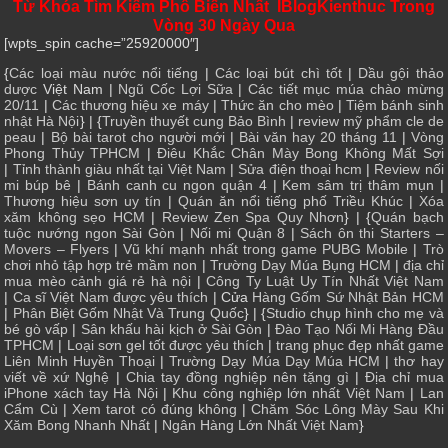
Từ Khóa Tìm Kiếm Phổ Biến Nhất IBlogKienthuc Trong
Vòng 30 Ngày Qua
[wpts_spin cache=”25920000″]
{
Các loại màu nước nổi tiếng
|
Các loại bút chì tốt
|
Dầu gội thảo
dược
Việt Nam |
Ngũ Cốc Lợi Sữa
|
Các tiết mục múa chào mừng
20/11
|
Các thương hiệu xe máy
|
Thức ăn cho mèo
|
Tiệm bánh sinh
nhật Hà Nội
} | {
Truyền thuyết cung Bảo Bình
|
review mỹ phẩm cle de
peau
|
Bộ bài tarot cho người mới
|
Bài văn hay 20 tháng 11
|
Vòng
Phong Thủy TPHCM
|
Điêu Khắc Chân Mày Bong Không Mất Sợi
|
Tỉnh thành giàu nhất tại Việt Nam
|
Sửa điện thoại hcm
|
Review nối
mi búp bê
|
Bánh canh cu ngon quận 4
|
Kem sâm trị thâm mụn
|
Thương hiệu sơn uy tín
|
Quán ăn nổi tiếng phố Triều Khúc
|
Xóa
xăm không sẹo HCM
|
Review Zen Spa Quy Nhơn
} | {
Quán bạch
tuộc nướng ngon Sài Gòn
|
Nối mi Quận 8
|
Sách ôn thi Starters –
Movers – Flyers
|
Vũ khí mạnh nhất trong game PUBG Mobile
|
Trò
chơi nhỏ tập hợp trẻ mầm non
|
Trường Dạy Múa Bụng HCM
|
địa chỉ
mua mèo cảnh giá rẻ hà nội
|
Công Ty Luật Uy Tín Nhất Việt Nam
|
Ca sĩ Việt Nam được yêu thích
| Cửa
Hàng Gốm Sứ Nhật Bản HCM
|
Phân Biệt Gốm Nhật Và Trung Quốc
} | {
Studio chụp hình cho mẹ và
bé gò vấp
|
Sân khấu hài kịch ở Sài Gòn
|
Đào Tạo Nối Mi Hàng Đầu
TPHCM
|
Loại sơn gel tốt được yêu thích
|
trang phục đẹp nhất game
Liên Minh Huyền Thoại
|
Trường Dạy Múa Dạy Múa HCM
|
thơ hay
viết về xứ Nghệ
|
Chia tay đồng nghiệp nên tặng gì
|
Địa chỉ mua
iPhone xách tay Hà Nội
|
Khu công nghiệp lớn nhất Việt Nam
|
Lan
Cẩm Cù
|
Xem tarot có đúng không
|
Chăm Sóc Lông Mày Sau Khi
Xăm Bong Nhanh Nhất
|
Ngân Hàng Lớn Nhất Việt Nam
}