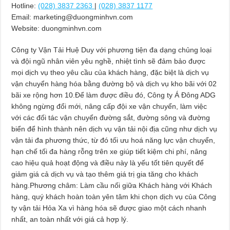
Hotline:
(028) 3837 2363
|
(028) 3837 1177
Email:
marketing@duongminhvn.com
Website: duongminhvn.com
Công ty Vận Tải Huệ Duy với phương tiện đa dạng chủng loại
và đội ngũ nhân viên yêu nghề, nhiệt tình sẽ đảm bảo được
mọi dịch vụ theo yêu cầu của khách hàng, đặc biệt là dịch vụ
vận chuyển hàng hóa bằng đường bộ và dịch vụ kho bãi với 02
bãi xe rộng hơn 10.Để làm được điều đó, Công ty Á Đông ADG
không ngừng đổi mới, nâng cấp đội xe vận chuyển, làm việc
với các đối tác vận chuyển đường sắt, đường sông và đường
biển để hình thành nên dịch vụ vận tải nội địa cũng như dịch vụ
vận tải đa phương thức, từ đó tối ưu hoá năng lực vận chuyển,
hạn chế tối đa hàng rỗng trên xe giúp tiết kiệm chi phí, nâng
cao hiệu quả hoạt động và điều này là yếu tốt tiên quyết để
giảm giá cả dịch vụ và tạo thêm giá trị gia tăng cho khách
hàng.Phương châm: Làm cầu nối giữa Khách hàng với Khách
hàng, quý khách hoàn toàn yên tâm khi chọn dịch vụ của Công
ty vận tải Hỏa Xa vì hàng hóa sẽ được giao một cách nhanh
nhất, an toàn nhất với giá cả hợp lý.