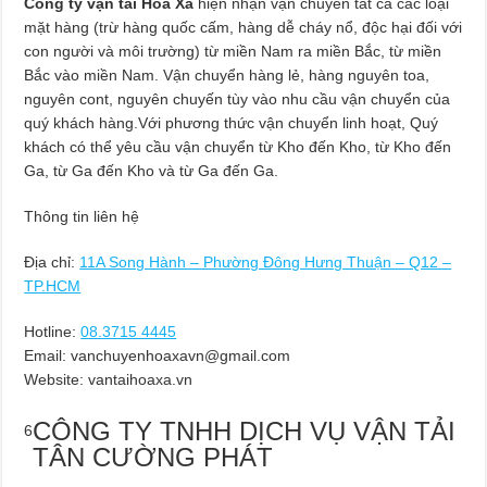
Công ty vận tải Hỏa Xa
hiện nhận vận chuyển tất cả các loại
mặt hàng (trừ hàng quốc cấm, hàng dễ cháy nổ, độc hại đối với
con người và môi trường) từ miền Nam ra miền Bắc, từ miền
Bắc vào miền Nam. Vận chuyển hàng lẻ, hàng nguyên toa,
nguyên cont, nguyên chuyến tùy vào nhu cầu vận chuyển của
quý khách hàng.Với phương thức vận chuyển linh hoạt, Quý
khách có thể yêu cầu vận chuyển từ Kho đến Kho, từ Kho đến
Ga, từ Ga đến Kho và từ Ga đến Ga.
Thông tin liên hệ
Địa chỉ:
11A Song Hành – Phường Đông Hưng Thuận – Q12 –
TP.HCM
Hotline:
08.3715 4445
Email:
vanchuyenhoaxavn@gmail.com
Website: vantaihoaxa.vn
CÔNG TY TNHH DỊCH VỤ VẬN TẢI
6
TÂN CƯỜNG PHÁT