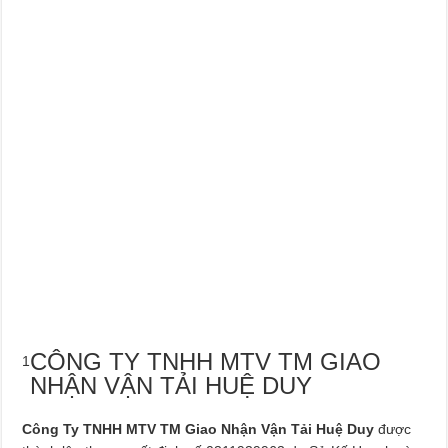
Dịch Vụ Sửa Chữa Ô Tô Tại Nhà Phường Hòa Hưng
CÔNG TY TNHH MTV TM GIAO
1
NHẬN VẬN TẢI HUỆ DUY
Công Ty TNHH MTV TM Giao Nhận Vận Tải Huệ Duy
được