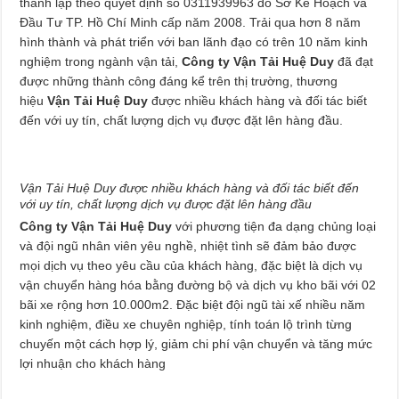
thành lập theo quyết định số 0311939963 do Sở Kế Hoạch và
Đầu Tư TP. Hồ Chí Minh cấp năm 2008. Trải qua hơn 8 năm
hình thành và phát triển với ban lãnh đạo có trên 10 năm kinh
nghiệm trong ngành vận tải,
Công ty Vận Tải Huệ Duy
đã đạt
được những thành công đáng kể trên thị trường, thương
hiệu
Vận Tải Huệ Duy
được nhiều khách hàng và đối tác biết
đến với uy tín, chất lượng dịch vụ được đặt lên hàng đầu.
Vận Tải Huệ Duy được nhiều khách hàng và đối tác biết đến
với uy tín, chất lượng dịch vụ được đặt lên hàng đầu
Công ty Vận Tải Huệ Duy
với phương tiện đa dạng chủng loại
và đội ngũ nhân viên yêu nghề, nhiệt tình sẽ đảm bảo được
mọi dịch vụ theo yêu cầu của khách hàng, đặc biệt là dịch vụ
vận chuyển hàng hóa bằng đường bộ và dịch vụ kho bãi với 02
bãi xe rộng hơn 10.000m2. Đặc biệt đội ngũ tài xế nhiều năm
kinh nghiệm, điều xe chuyên nghiệp, tính toán lộ trình từng
chuyến một cách hợp lý, giảm chi phí vận chuyển và tăng mức
lợi nhuận cho khách hàng