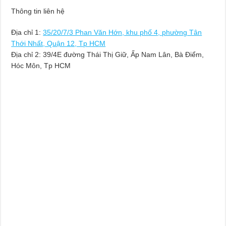
Thông tin liên hệ
Địa chỉ 1:
35/20/7/3 Phan Văn Hớn, khu phố 4, phường Tân
Thới Nhất, Quận 12, Tp HCM
Địa chỉ 2: 39/4E đường Thái Thị Giữ, Ấp Nam Lân, Bà Điểm,
Hóc Môn, Tp HCM