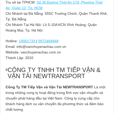
Trụ sở tại TPHCM:
Số 35 Đường Thới An 17A, Phường Thới
An, Quận 12, Tp. HCM
Chi Nhánh tại Đà Nẵng: 555C Trường Chinh, Quận Thanh Khê,
Tp. Đà Nẵng
Chi Nhánh Tại Hà Nội: Lô 5-10A KCN Vĩnh Hoàng, Quận
Hoàng Mai, Tp. Hà Nội
Hotline:
19001733
|
0972484848
Email:
info@vanchuyenachau.com.vn
Website: vanchuyenachau.com.vn
Thành Lập:
2010
CÔNG TY TNHH TM TIẾP VẬN &
8
VẬN TẢI NEWTRANSPORT
Công Ty TM Tiếp Vận và Vận Tải NEWTRANSPORT
Là một
trong những cong ty hoạt động trong lĩnh vực vận chuyển và
chuyển phát hàng đầu tại Việt Nam. Công ty cung cấp cho
khách hàng dịch vụ vận chuyển đa phương thức và đảm bảo
chất lượng.