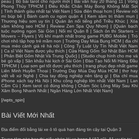
peau
|
Bộ bài tarot cho người mới
|
Bài văn hay 20 tháng 11
|
Vòng
Phong Thủy TPHCM
|
Điêu Khắc Chân Mày Bong Không Mất Sợi
|
Tỉnh thành giàu nhất tại Việt Nam
|
Sửa điện thoại hcm
|
Review nối
mi búp bê
|
Bánh canh cu ngon quận 4
|
Kem sâm trị thâm mụn
|
Thương hiệu sơn uy tín
|
Quán ăn nổi tiếng phố Triều Khúc
|
Xóa
xăm không sẹo HCM
|
Review Zen Spa Quy Nhơn
} | {
Quán bạch
tuộc nướng ngon Sài Gòn
|
Nối mi Quận 8
|
Sách ôn thi Starters –
Movers – Flyers
|
Vũ khí mạnh nhất trong game PUBG Mobile
|
Trò
chơi nhỏ tập hợp trẻ mầm non
|
Trường Dạy Múa Bụng HCM
|
địa chỉ
mua mèo cảnh giá rẻ hà nội
|
Công Ty Luật Uy Tín Nhất Việt Nam
|
Ca sĩ Việt Nam được yêu thích
| Cửa
Hàng Gốm Sứ Nhật Bản HCM
|
Phân Biệt Gốm Nhật Và Trung Quốc
} | {
Studio chụp hình cho mẹ và
bé gò vấp
|
Sân khấu hài kịch ở Sài Gòn
|
Đào Tạo Nối Mi Hàng Đầu
TPHCM
|
Loại sơn gel tốt được yêu thích
|
trang phục đẹp nhất game
Liên Minh Huyền Thoại
|
Trường Dạy Múa Dạy Múa HCM
|
thơ hay
viết về xứ Nghệ
|
Chia tay đồng nghiệp nên tặng gì
|
Địa chỉ mua
iPhone xách tay Hà Nội
|
Khu công nghiệp lớn nhất Việt Nam
|
Lan
Cẩm Cù
|
Xem tarot có đúng không
|
Chăm Sóc Lông Mày Sau Khi
Xăm Bong Nhanh Nhất
|
Ngân Hàng Lớn Nhất Việt Nam
}
[/wpts_spin]
Bài Viết Mới Nhất
Địa điểm đổi bằng lái xe ô tô quá hạn đáng tin cậy tại Quận 3