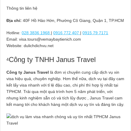
Thông tin liên hệ
Địa chỉ:
40F Hồ Hảo Hớn, Phường Cô Giang, Quận 1, TP.HCM
Hotline:
028 3836 1968
|
0916 772 407
|
0915 79 7171
Email:
visa.tours@vemaybaytienich.com
Website: dulichdichvu.net
Công ty TNHH Janus Travel
4
Công ty Janus Travel
là đơn vị chuyên cung cấp dịch vụ xin
visa hiệu quả, chuyên nghiệp. Hơn thế nữa, dịch vụ tại đây cam
kết lấy visa nhanh với tỉ lệ đậu cao, chi phí thì hợp lý nhất tại
TPHCM. Trải qua một quá trình hơn 5 năm phát triển, với
nhưng kinh nghiệm sẵn có và tích lũy được , Janus Travel cam
kết mang tới cho khách hàng một dịch vụ uy tín và đáng tin cậy.