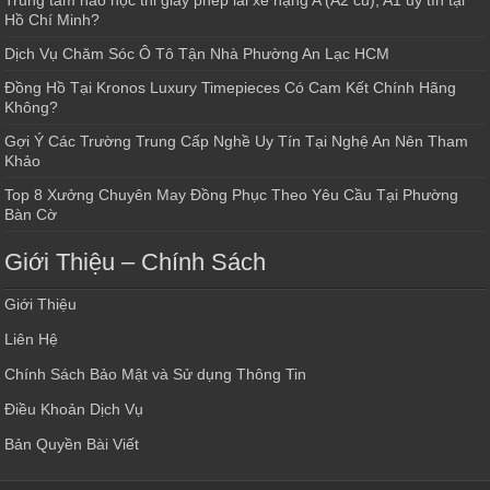
Trung tâm nào học thi giấy phép lái xe hạng A (A2 cũ), A1 uy tín tại
Hồ Chí Minh?
Dịch Vụ Chăm Sóc Ô Tô Tận Nhà Phường An Lạc HCM
Đồng Hồ Tại Kronos Luxury Timepieces Có Cam Kết Chính Hãng
Không?
Gợi Ý Các Trường Trung Cấp Nghề Uy Tín Tại Nghệ An Nên Tham
Khảo
Top 8 Xưởng Chuyên May Đồng Phục Theo Yêu Cầu Tại Phường
Bàn Cờ
Giới Thiệu – Chính Sách
Giới Thiệu
Liên Hệ
Chính Sách Bảo Mật và Sử dụng Thông Tin
Điều Khoản Dịch Vụ
Bản Quyền Bài Viết