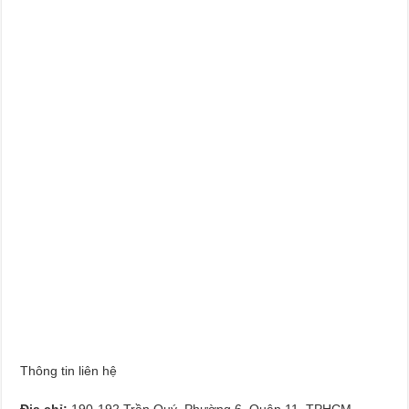
Thông tin liên hệ
Địa chỉ:
190-192 Trần Quý, Phường 6, Quận 11, TPHCM