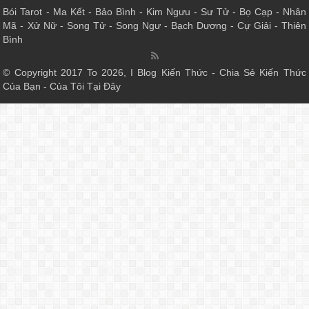
Bói Tarot
-
Ma Kết
-
Bảo Bình
-
Kim Ngưu
-
Sư Tử
-
Bọ Cạp
-
Nhân
Mã
-
Xử Nữ
-
Song Tử
-
Song Ngư
-
Bạch Dương
-
Cự Giải
-
Thiên
Bình
© Copyright 2017 To 2026, I Blog Kiến Thức - Chia Sẻ Kiến Thức
Của Bạn - Của Tôi Tại Đây