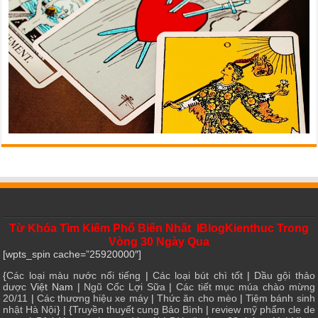
Từ Khóa Tìm Kiếm Phổ Biến Nhất IBlogKienthuc Trong
Vòng 30 Ngày Qua
[wpts_spin cache=”25920000″]
{
Các loại màu nước nổi tiếng
|
Các loại bút chì tốt
|
Dầu gội thảo
dược
Việt Nam |
Ngũ Cốc Lợi Sữa
|
Các tiết mục múa chào mừng
20/11
|
Các thương hiệu xe máy
|
Thức ăn cho mèo
|
Tiệm bánh sinh
nhật Hà Nội
} | {
Truyền thuyết cung Bảo Bình
|
review mỹ phẩm cle de