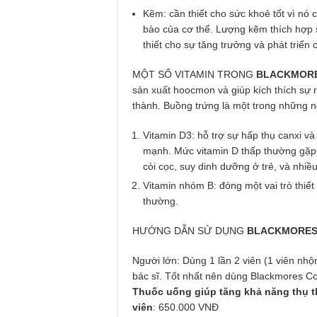
Kẽm: cần thiết cho sức khoẻ tốt vì nó
bào của cơ thể. Lượng kẽm thích hợp s
thiết cho sự tăng trưởng và phát triển
MỘT SỐ VITAMIN TRONG
BLACKMORE
sản xuất hoocmon và giúp kích thích sự r
thành. Buồng trứng là một trong những nơ
Vitamin D3: hỗ trợ sự hấp thụ canxi và
mạnh. Mức vitamin D thấp thường gặp ở
còi cọc, suy dinh dưỡng ở trẻ, và nhiề
Vitamin nhóm B: đóng một vai trò thiết
thường.
HƯỚNG DẪN SỬ DỤNG
BLACKMORES 
Người lớn: Dùng 1 lần 2 viên (1 viên nhộ
bác sĩ. Tốt nhất nên dùng Blackmores Con
Thuốc uống giúp tăng khả năng thụ t
viên
: 650.000 VNĐ