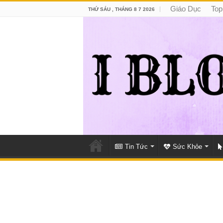
Giáo Dục
Top
THỨ SÁU , THÁNG 8 7 2026
Tin Tức
Sức Khỏe