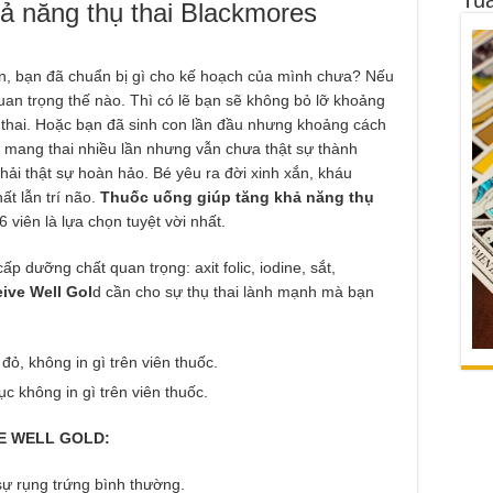
ả năng thụ thai Blackmores
n, bạn đã chuẩn bị gì cho kế hoạch của mình chưa? Nếu
 quan trọng thế nào. Thì có lẽ bạn sẽ không bỏ lỡ khoảng
 thai. Hoặc bạn đã sinh con lần đầu nhưng khoảng cách
n mang thai nhiều lần nhưng vẫn chưa thật sự thành
ải thật sự hoàn hảo. Bé yêu ra đời xinh xắn, kháu
ất lẫn trí não.
Thuốc uống giúp tăng khả năng thụ
 viên là lựa chọn tuyệt vời nhất.
ấp dưỡng chất quan trọng: axit folic, iodine, sắt,
ive Well Gol
d cần cho sự thụ thai lành mạnh mà bạn
ỏ, không in gì trên viên thuốc.
c không in gì trên viên thuốc.
 WELL GOLD:
sự rụng trứng bình thường.