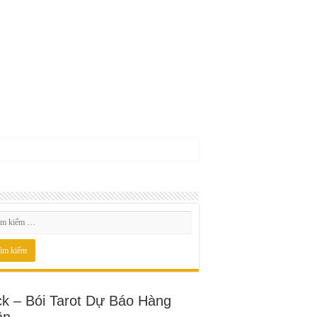
ck – Bói Tarot Dự Báo Hàng
ần