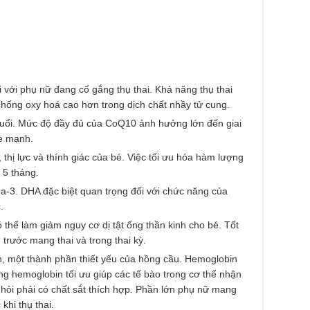
 với phụ nữ đang cố gắng thụ thai. Khả năng thụ thai
hống oxy hoá cao hơn trong dịch chất nhầy tử cung.
ổi. Mức độ đầy đủ của CoQ10 ảnh hưởng lớn đến giai
ỏe mạnh.
n, thị lực và thính giác của bé. Việc tối ưu hóa hàm lượng
 5 tháng.
ga-3. DHA đặc biệt quan trọng đối với chức năng của
.
có thể làm giảm nguy cơ dị tật ống thần kinh cho bé. Tốt
trước mang thai và trong thai kỳ.
n, một thành phần thiết yếu của hồng cầu. Hemoglobin
g hemoglobin tối ưu giúp các tế bào trong cơ thể nhận
i hỏi phải có chất sắt thích hợp. Phần lớn phụ nữ mang
khi thụ thai.