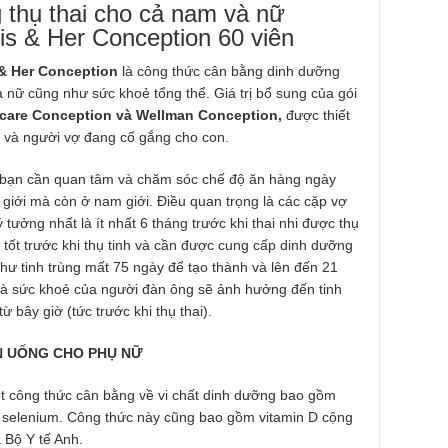
 thụ thai cho cả nam và nữ
His & Her Conception 60 viên
 & Her Conception
là công thức cân bằng dinh dưỡng
nữ cũng như sức khoẻ tổng thể. Giá trị bổ sung của gói
care Conception và Wellman Conception,
được thiết
g và người vợ đang cố gắng cho con.
 bạn cần quan tâm và chăm sóc chế độ ăn hàng ngày
giới mà còn ở nam giới. Điều quan trọng là các cặp vợ
 tưởng nhất là ít nhất 6 tháng trước khi thai nhi được thụ
h tốt trước khi thụ tinh và cần được cung cấp dinh dưỡng
 như tinh trùng mất 75 ngày để tạo thành và lên đến 21
 và sức khoẻ của người đàn ông sẽ ảnh hưởng đến tinh
ừ bây giờ (tức trước khi thụ thai).
N UỐNG CHO PHỤ NỮ
 công thức cân bằng về vi chất dinh dưỡng bao gồm
e và selenium. Công thức này cũng bao gồm vitamin D cộng
a Bộ Y tế Anh.