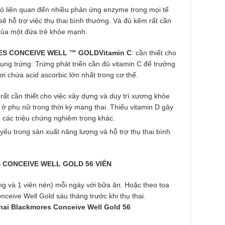
 có liên quan đến nhiều phản ứng enzyme trong mọi tế
ẽ hỗ trợ việc thụ thai bình thường. Và đủ kẽm rất cần
 của một đứa trẻ khỏe mạnh.
S CONCEIVE WELL ™ GOLDVitamin C
: cần thiết cho
ụng trứng. Trứng phát triển cần đủ vitamin C để trưởng
i chứa acid ascorbic lớn nhất trong cơ thể.
 rất cần thiết cho việc xây dựng và duy trì xương khỏe
 phụ nữ trong thời kỳ mang thai. Thiếu vitamin D gây
u các triệu chứng nghiêm trọng khác.
 yếu trong sản xuất năng lượng và hỗ trợ thụ thai bình
CONCEIVE WELL GOLD 56 VIÊN
ng và 1 viên nén) mỗi ngày với bữa ăn. Hoặc theo toa
ceive Well Gold sáu tháng trước khi thụ thai.
hai Blackmores Conceive Well Gold 56