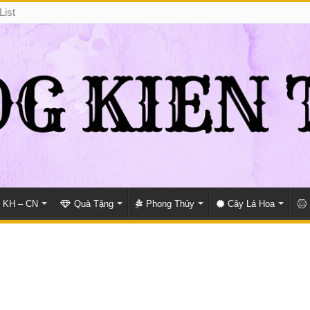
List
KH – CN
Quà Tặng
Phong Thủy
Cây Lá Hoa