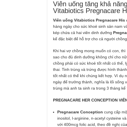
Viên uống tăng khả năng
Vitabiotics Pregnacare 
Viên uống Vitabiotics Pregnacare His
hàng ngày cho sức khoẻ sinh sản nam và 
kép chứa cả hai viên dinh dưỡng
Pregna
kế đặc biệt để hỗ trợ cho cả người chồn
Khi hai vợ chồng mong muốn có con, thì
sao cho đủ dinh dưỡng không chỉ cho nữ 
chồng phải có sức khoẻ tốt nhất có thể, lý
thai. Tinh trùng và trứng được hình thàn
tốt nhất có thể khi chúng kết hợp. Ví dụ
ngày để trưởng thành, nghĩa là lối sống
trùng mà anh ta sinh ra trong 3 tháng kể t
PREGNACARE HER CONCEPTION VIÊ
Pregnacare Conception
cung cấp một
inositol, l-arginine, n-acetyl cystein
với 400mcg folic acid, theo đề nghị củ