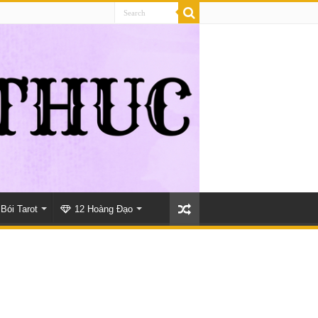
Bói Tarot
12 Hoàng Đạo