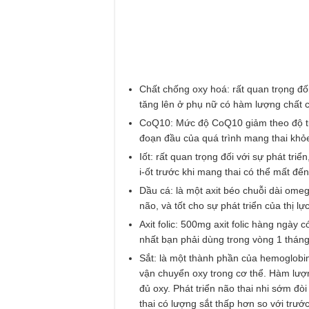
Chất chống oxy hoá: rất quan trọng đối
tăng lên ở phụ nữ có hàm lượng chất c
CoQ10: Mức độ CoQ10 giảm theo độ tu
đoạn đầu của quá trình mang thai kh
Iốt: rất quan trọng đối với sự phát triể
i-ốt trước khi mang thai có thể mất đến
Dầu cá: là một axit béo chuỗi dài ome
não, và tốt cho sự phát triển của thị lực
Axit folic: 500mg axit folic hàng ngày 
nhất bạn phải dùng trong vòng 1 tháng 
Sắt: là một thành phần của hemoglobi
vận chuyển oxy trong cơ thể. Hàm lượn
đủ oxy. Phát triển não thai nhi sớm đò
thai có lượng sắt thấp hơn so với trước 