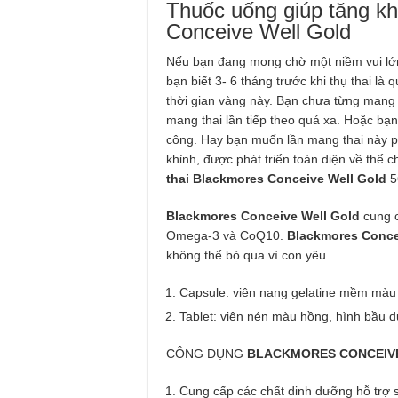
Thuốc uống giúp tăng kh
Conceive Well Gold
Nếu bạn đang mong chờ một niềm vui lớ
bạn biết 3- 6 tháng trước khi thụ thai là
thời gian vàng này. Bạn chưa từng mang
mang thai lần tiếp theo quá xa. Hoặc bạ
công. Hay bạn muốn lần mang thai này ph
khỉnh, được phát triển toàn diện về thể ch
thai Blackmores Conceive Well Gold
56
Blackmores Conceive Well Gold
cung c
Omega-3 và CoQ10.
Blackmores Conce
không thể bỏ qua vì con yêu.
Capsule: viên nang gelatine mềm màu đ
Tablet: viên nén màu hồng, hình bầu dụ
CÔNG DỤNG
BLACKMORES CONCEIVE
Cung cấp các chất dinh dưỡng hỗ trợ 