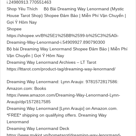
i.24980913.770551463
Shop Yêu Thích
Bộ Bài Dreaming Way Lenormand (Mystic
House Tarot Shop) Shopee Đảm Bảo | Miễn Phí Vận Chuyển |
Gợi Ý Hôm Nay
Shopee
https://shopee.vn/B%25E1%25BB%2599-b%25C3%25A0i-
Dreaming-Way-Lenormand-i.54909927.890790300
Bộ bài Dreaming Way Lenormand Shopee Đảm Bảo | Miễn Phí
Vận Chuyển | Gợi Ý Hôm Nay
Dreaming Way Lenormand Archives – LT Tarot
https://lttarot.com/product-tag/dreaming-way-lenormand/
Dreaming Way Lenormand: Lynn Araujo: 9781572817586:
Amazon.com: Books
https://www.amazon.com/Dreaming-Way-Lenormand-Lynn-
Araujo/dp/1572817585
Dreaming Way Lenormand [Lynn Araujo] on Amazon.com.
*FREE* shipping on qualifying offers. Dreaming Way
Lenormand
Dreaming Way Lenormand Deck
https://www.mykiot.vn/hometarot/dreaming-way-lenormand-