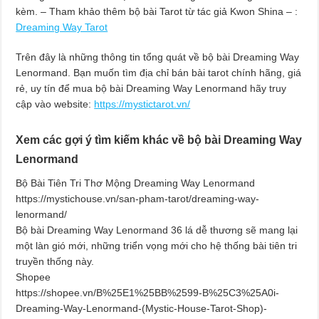
kèm. – Tham khảo thêm bộ bài Tarot từ tác giả Kwon
Shina – :
Dreaming Way Tarot
Trên đây là những thông tin tổng quát về bộ bài Dreaming Way
Lenormand. Bạn muốn tìm địa chỉ bán bài tarot chính hãng, giá
rẻ, uy tín để mua bộ bài Dreaming Way Lenormand hãy truy
cập vào website:
https://mystictarot.vn/
Xem các gợi ý tìm kiếm khác về bộ bài Dreaming Way
Lenormand
Bộ Bài Tiên Tri Thơ Mộng Dreaming Way Lenormand
https://mystichouse.vn/san-pham-tarot/dreaming-way-
lenormand/
Bộ bài Dreaming Way Lenormand 36 lá dễ thương sẽ mang lại
một làn gió mới, những triển vọng mới cho hệ thống bài tiên tri
truyền thống này.
Shopee
https://shopee.vn/B%25E1%25BB%2599-B%25C3%25A0i-
Dreaming-Way-Lenormand-(Mystic-House-Tarot-Shop)-