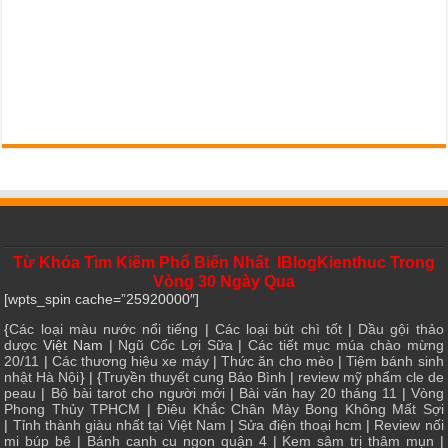
Từ Khóa Tìm Kiếm Phổ Biến Nhất IBlogKienthuc Trong
Vòng 30 Ngày Qua
[wpts_spin cache=”25920000″]
{
Các loại màu nước nổi tiếng
|
Các loại bút chì tốt
|
Dầu gội thảo
dược
Việt Nam |
Ngũ Cốc Lợi Sữa
|
Các tiết mục múa chào mừng
20/11
|
Các thương hiệu xe máy
|
Thức ăn cho mèo
|
Tiệm bánh sinh
nhật Hà Nội
} | {
Truyền thuyết cung Bảo Bình
|
review mỹ phẩm cle de
peau
|
Bộ bài tarot cho người mới
|
Bài văn hay 20 tháng 11
|
Vòng
Phong Thủy TPHCM
|
Điêu Khắc Chân Mày Bong Không Mất Sợi
|
Tỉnh thành giàu nhất tại Việt Nam
|
Sửa điện thoại hcm
|
Review nối
mi búp bê
|
Bánh canh cu ngon quận 4
|
Kem sâm trị thâm mụn
|