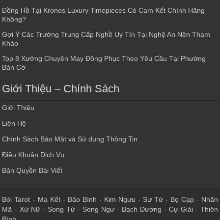
Đồng Hồ Tại Kronos Luxury Timepieces Có Cam Kết Chính Hãng
Không?
Gợi Ý Các Trường Trung Cấp Nghề Uy Tín Tại Nghệ An Nên Tham
Khảo
Top 8 Xưởng Chuyên May Đồng Phục Theo Yêu Cầu Tại Phường
Bàn Cờ
Giới Thiệu – Chính Sách
Giới Thiệu
Liên Hệ
Chính Sách Bảo Mật và Sử dụng Thông Tin
Điều Khoản Dịch Vụ
Bản Quyền Bài Viết
Bói Tarot
-
Ma Kết
-
Bảo Bình
-
Kim Ngưu
-
Sư Tử
-
Bọ Cạp
-
Nhân
Mã
-
Xử Nữ
-
Song Tử
-
Song Ngư
-
Bạch Dương
-
Cự Giải
-
Thiên
Bình