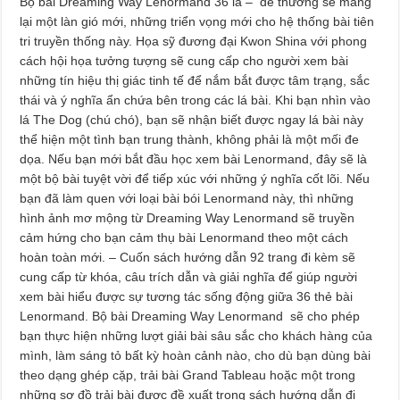
Bộ bài Dreaming Way Lenormand 36 lá – dễ thương sẽ mang
lại một làn gió mới, những triển vọng mới cho hệ thống bài tiên
tri truyền thống này. Họa sỹ đương đại Kwon
Shina với phong
cách hội họa tưởng tượng sẽ cung cấp cho người xem bài
những tín hiệu thị giác tinh tế để nắm bắt được tâm trạng, sắc
thái và ý nghĩa ẩn chứa bên trong các lá bài. Khi bạn nhìn vào
lá The Dog (chú chó), bạn sẽ nhận biết được ngay lá bài này
thể hiện một tình bạn trung thành, không phải là một mối đe
dọa. Nếu bạn mới bắt đầu học xem bài Lenormand, đây sẽ là
một bộ bài tuyệt vời để tiếp xúc với những ý nghĩa cốt lõi. Nếu
bạn đã làm quen với loại bài bói Lenormand này, thì những
hình ảnh mơ mộng từ Dreaming Way Lenormand
sẽ truyền
cảm hứng cho bạn cảm thụ bài Lenormand theo một cách
hoàn toàn mới. – Cuốn sách hướng dẫn 92 trang đi kèm sẽ
cung cấp từ khóa, câu trích dẫn và giải nghĩa để giúp người
xem bài hiểu được sự tương tác sống động giữa 36 thẻ bài
Lenormand. Bộ bài Dreaming Way Lenormand
sẽ cho phép
bạn thực hiện những lượt giải bài sâu sắc cho khách hàng của
mình, làm sáng tỏ bất kỳ hoàn cảnh nào, cho dù bạn dùng bài
theo dạng ghép cặp, trải bài Grand Tableau hoặc một trong
những sơ đồ trải bài được đề xuất trong sách hướng dẫn đi