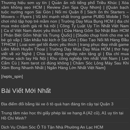
Thương hiệu sơn uy tín
|
Quán ăn nổi tiếng phố Triều Khúc
|
Xóa
xăm không sẹo HCM
|
Review Zen Spa Quy Nhơn
} | {
Quán bạch
tuộc nướng ngon Sài Gòn
|
Nối mi Quận 8
|
Sách ôn thi Starters –
Movers – Flyers
|
Vũ khí mạnh nhất trong game PUBG Mobile
|
Trò
chơi nhỏ tập hợp trẻ mầm non
|
Trường Dạy Múa Bụng HCM
|
địa chỉ
mua mèo cảnh giá rẻ hà nội
|
Công Ty Luật Uy Tín Nhất Việt Nam
|
Ca sĩ Việt Nam được yêu thích
| Cửa
Hàng Gốm Sứ Nhật Bản HCM
|
Phân Biệt Gốm Nhật Và Trung Quốc
} | {
Studio chụp hình cho mẹ và
bé gò vấp
|
Sân khấu hài kịch ở Sài Gòn
|
Đào Tạo Nối Mi Hàng Đầu
TPHCM
|
Loại sơn gel tốt được yêu thích
|
trang phục đẹp nhất game
Liên Minh Huyền Thoại
|
Trường Dạy Múa Dạy Múa HCM
|
thơ hay
viết về xứ Nghệ
|
Chia tay đồng nghiệp nên tặng gì
|
Địa chỉ mua
iPhone xách tay Hà Nội
|
Khu công nghiệp lớn nhất Việt Nam
|
Lan
Cẩm Cù
|
Xem tarot có đúng không
|
Chăm Sóc Lông Mày Sau Khi
Xăm Bong Nhanh Nhất
|
Ngân Hàng Lớn Nhất Việt Nam
}
[/wpts_spin]
Bài Viết Mới Nhất
Địa điểm đổi bằng lái xe ô tô quá hạn đáng tin cậy tại Quận 3
Trung tâm nào học thi giấy phép lái xe hạng A (A2 cũ), A1 uy tín tại
Hồ Chí Minh?
Dịch Vụ Chăm Sóc Ô Tô Tận Nhà Phường An Lạc HCM