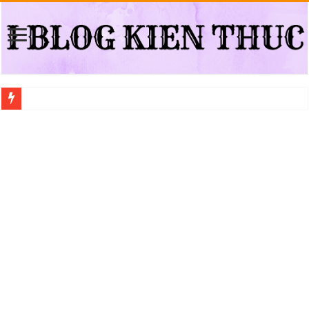
Địa điểm đổi bằng lái xe ô tô quá hạn đáng tin cậy tại Quận 3
Trung tâm nào học thi giấy phép lái xe hạng A (A2 cũ), A1 uy tín tại Hồ Ch
Dịch Vụ Chăm Sóc Ô Tô Tận Nhà Phường An Lạc HCM
Đồng Hồ Tại Kronos Luxury Timepieces Có Cam Kết Chính Hãng Không?
Gợi Ý Các Trường Trung Cấp Nghề Uy Tín Tại Nghệ An Nên Tham Khảo
Top 8 Xưởng Chuyên May Đồng Phục Theo Yêu Cầu Tại Phường Bàn Cờ
Sửa Chữa Ô Tô Lưu Động Có Bảo Hiểm Phường Đông Hưng Thuận
Chăm Sóc Ô Tô Lưu Động Tại Nhà Phường Phú Thọ HCM
Trung Tâm Đào Tạo Sát Hạch Lái Xe C1 Uy Tín Tại Thành Phố Thủ Đức,