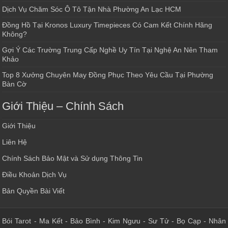
Dịch Vụ Chăm Sóc Ô Tô Tận Nhà Phường An Lạc HCM
Đồng Hồ Tại Kronos Luxury Timepieces Có Cam Kết Chính Hãng
Không?
Gợi Ý Các Trường Trung Cấp Nghề Uy Tín Tại Nghệ An Nên Tham
Khảo
Top 8 Xưởng Chuyên May Đồng Phục Theo Yêu Cầu Tại Phường
Bàn Cờ
Giới Thiệu – Chính Sách
Giới Thiệu
Liên Hệ
Chính Sách Bảo Mật và Sử dụng Thông Tin
Điều Khoản Dịch Vụ
Bản Quyền Bài Viết
Bói Tarot
-
Ma Kết
-
Bảo Bình
-
Kim Ngưu
-
Sư Tử
-
Bọ Cạp
-
Nhân