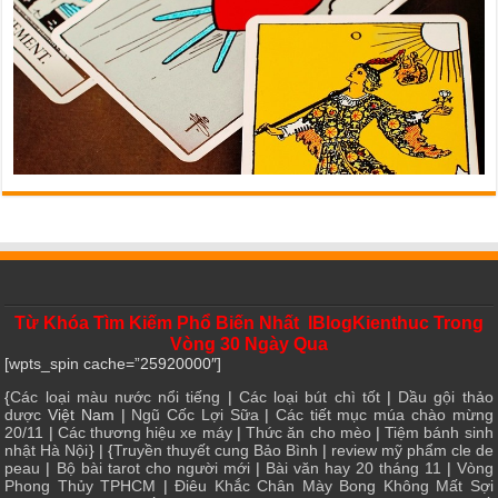
Từ Khóa Tìm Kiếm Phổ Biến Nhất IBlogKienthuc Trong
Vòng 30 Ngày Qua
[wpts_spin cache=”25920000″]
{
Các loại màu nước nổi tiếng
|
Các loại bút chì tốt
|
Dầu gội thảo
dược
Việt Nam |
Ngũ Cốc Lợi Sữa
|
Các tiết mục múa chào mừng
20/11
|
Các thương hiệu xe máy
|
Thức ăn cho mèo
|
Tiệm bánh sinh
nhật Hà Nội
} | {
Truyền thuyết cung Bảo Bình
|
review mỹ phẩm cle de
peau
|
Bộ bài tarot cho người mới
|
Bài văn hay 20 tháng 11
|
Vòng
Phong Thủy TPHCM
|
Điêu Khắc Chân Mày Bong Không Mất Sợi