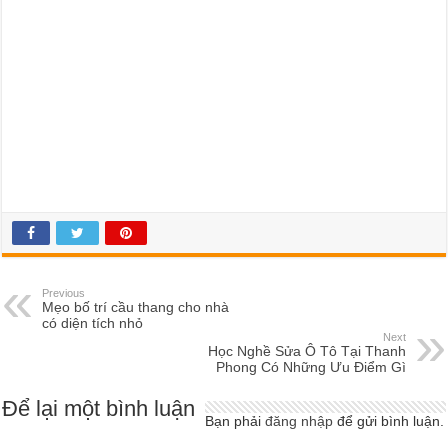
Previous
Mẹo bố trí cầu thang cho nhà
có diện tích nhỏ
Next
Học Nghề Sửa Ô Tô Tại Thanh
Phong Có Những Ưu Điểm Gì
Để lại một bình luận
Bạn phải
đăng nhập
để gửi bình luận.