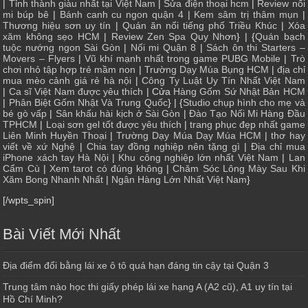
|
Tỉnh thành giàu nhất tại Việt Nam
|
Sửa điện thoại hcm
|
Review nối
mi búp bê
|
Bánh canh cu ngon quận 4
|
Kem sâm trị thâm mụn
|
Thương hiệu sơn uy tín
|
Quán ăn nổi tiếng phố Triều Khúc
|
Xóa
xăm không sẹo HCM
|
Review Zen Spa Quy Nhơn
} | {
Quán bạch
tuộc nướng ngon Sài Gòn
|
Nối mi Quận 8
|
Sách ôn thi Starters –
Movers – Flyers
|
Vũ khí mạnh nhất trong game PUBG Mobile
|
Trò
chơi nhỏ tập hợp trẻ mầm non
|
Trường Dạy Múa Bụng HCM
|
địa chỉ
mua mèo cảnh giá rẻ hà nội
|
Công Ty Luật Uy Tín Nhất Việt Nam
|
Ca sĩ Việt Nam được yêu thích
| Cửa
Hàng Gốm Sứ Nhật Bản HCM
|
Phân Biệt Gốm Nhật Và Trung Quốc
} | {
Studio chụp hình cho mẹ và
bé gò vấp
|
Sân khấu hài kịch ở Sài Gòn
|
Đào Tạo Nối Mi Hàng Đầu
TPHCM
|
Loại sơn gel tốt được yêu thích
|
trang phục đẹp nhất game
Liên Minh Huyền Thoại
|
Trường Dạy Múa Dạy Múa HCM
|
thơ hay
viết về xứ Nghệ
|
Chia tay đồng nghiệp nên tặng gì
|
Địa chỉ mua
iPhone xách tay Hà Nội
|
Khu công nghiệp lớn nhất Việt Nam
|
Lan
Cẩm Cù
|
Xem tarot có đúng không
|
Chăm Sóc Lông Mày Sau Khi
Xăm Bong Nhanh Nhất
|
Ngân Hàng Lớn Nhất Việt Nam
}
[/wpts_spin]
Bài Viết Mới Nhất
Địa điểm đổi bằng lái xe ô tô quá hạn đáng tin cậy tại Quận 3
Trung tâm nào học thi giấy phép lái xe hạng A (A2 cũ), A1 uy tín tại
Hồ Chí Minh?