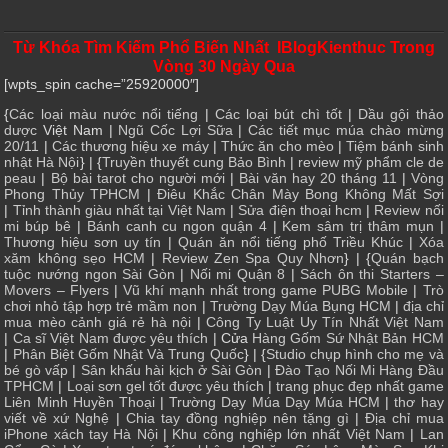
Từ Khóa Tìm Kiếm Phổ Biến Nhất IBlogKienthuc Trong
Vòng 30 Ngày Qua
[wpts_spin cache=”25920000″]
{
Các loại màu nước nổi tiếng
|
Các loại bút chì tốt
|
Dầu gội thảo
dược
Việt Nam |
Ngũ Cốc Lợi Sữa
|
Các tiết mục múa chào mừng
20/11
|
Các thương hiệu xe máy
|
Thức ăn cho mèo
|
Tiệm bánh sinh
nhật Hà Nội
} | {
Truyền thuyết cung Bảo Bình
|
review mỹ phẩm cle de
peau
|
Bộ bài tarot cho người mới
|
Bài văn hay 20 tháng 11
|
Vòng
Phong Thủy TPHCM
|
Điêu Khắc Chân Mày Bong Không Mất Sợi
|
Tỉnh thành giàu nhất tại Việt Nam
|
Sửa điện thoại hcm
|
Review nối
mi búp bê
|
Bánh canh cu ngon quận 4
|
Kem sâm trị thâm mụn
|
Thương hiệu sơn uy tín
|
Quán ăn nổi tiếng phố Triều Khúc
|
Xóa
xăm không sẹo HCM
|
Review Zen Spa Quy Nhơn
} | {
Quán bạch
tuộc nướng ngon Sài Gòn
|
Nối mi Quận 8
|
Sách ôn thi Starters –
Movers – Flyers
|
Vũ khí mạnh nhất trong game PUBG Mobile
|
Trò
chơi nhỏ tập hợp trẻ mầm non
|
Trường Dạy Múa Bụng HCM
|
địa chỉ
mua mèo cảnh giá rẻ hà nội
|
Công Ty Luật Uy Tín Nhất Việt Nam
|
Ca sĩ Việt Nam được yêu thích
| Cửa
Hàng Gốm Sứ Nhật Bản HCM
|
Phân Biệt Gốm Nhật Và Trung Quốc
} | {
Studio chụp hình cho mẹ và
bé gò vấp
|
Sân khấu hài kịch ở Sài Gòn
|
Đào Tạo Nối Mi Hàng Đầu
TPHCM
|
Loại sơn gel tốt được yêu thích
|
trang phục đẹp nhất game
Liên Minh Huyền Thoại
|
Trường Dạy Múa Dạy Múa HCM
|
thơ hay
viết về xứ Nghệ
|
Chia tay đồng nghiệp nên tặng gì
|
Địa chỉ mua
iPhone xách tay Hà Nội
|
Khu công nghiệp lớn nhất Việt Nam
|
Lan