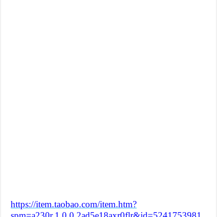
https://item.taobao.com/item.htm?
spm=a230r.1.0.0.2ad5e18axr0flr&id=5241753981