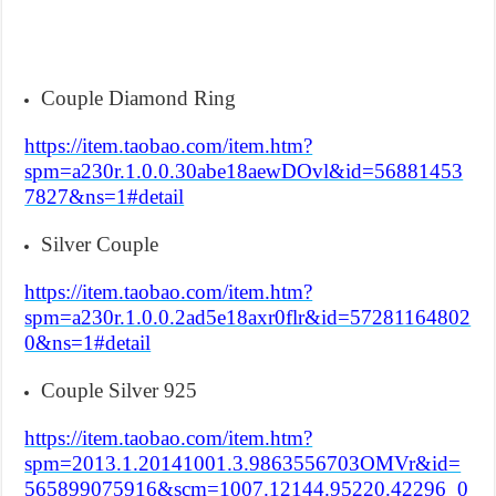
Couple Diamond Ring
https://item.taobao.com/item.htm?
spm=a230r.1.0.0.30abe18aewDOvl&id=56881453
7827&ns=1#detail
Silver Couple
https://item.taobao.com/item.htm?
spm=a230r.1.0.0.2ad5e18axr0flr&id=57281164802
0&ns=1#detail
Couple Silver 925
https://item.taobao.com/item.htm?
spm=2013.1.20141001.3.9863556703OMVr&id=
565899075916&scm=1007.12144.95220.42296_0