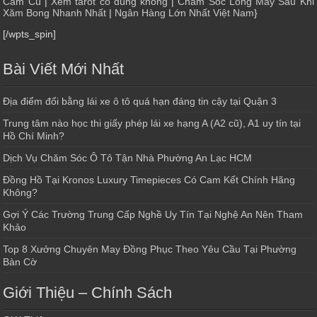
Cẩm Cù
|
Xem tarot có đúng không
|
Chăm Sóc Lông Mày Sau Khi
Xăm Bong Nhanh Nhất
|
Ngân Hàng Lớn Nhất Việt Nam
}
[/wpts_spin]
Bài Viết Mới Nhất
Địa điểm đổi bằng lái xe ô tô quá hạn đáng tin cậy tại Quận 3
Trung tâm nào học thi giấy phép lái xe hạng A (A2 cũ), A1 uy tín tại
Hồ Chí Minh?
Dịch Vụ Chăm Sóc Ô Tô Tận Nhà Phường An Lạc HCM
Đồng Hồ Tại Kronos Luxury Timepieces Có Cam Kết Chính Hãng
Không?
Gợi Ý Các Trường Trung Cấp Nghề Uy Tín Tại Nghệ An Nên Tham
Khảo
Top 8 Xưởng Chuyên May Đồng Phục Theo Yêu Cầu Tại Phường
Bàn Cờ
Giới Thiệu – Chính Sách