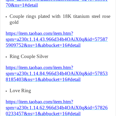
70&ns=1#detail
Couple rings plated with 18K titanium steel rose
gold
https://item.taobao.com/item.htm?
spm=a230r.1.14.43.966d34b4OAiX0q&id=57587
5909752&ns=1&abbucket=16#detail
Ring Couple Silver
https://item.taobao.com/item.htm?
spm=a230r.1.14.84.966d34b4OAiX0q&id=57853
8185403&ns=1&abbucket=16#detail
Love Ring
https://item.taobao.com/item.htm?
spm=a230r.1.14.62.966d34b4OAiX0q&id=57826
0233457&ns=1&abbucket=16#detail