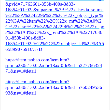
&pvid=71763601-853b-400a-8d83-
16854e01e92e&utparam=%7B%22x_hestia_source
%22%3A%2242296%22%2C%22x_object_type%
22%3A%22item%22%2C%22x_mt%22%3A0%2
C%22x_src%22%3A%2242296%22%2C%22x_po
s%22%3A3%2C%22x_pvid%22%3A%22717636
01-853b-400a-8d83-
16854e01e92e%22%2C%22x_object_id%22%3A5
65899075916%7D
https://item.taobao.com/item.htm?
spm=a230r.1.0.0.2ad5e18axr0flr&id=5227766324
71&ns=1#detail
https://item.taobao.com/item.htm?
spm=a230r.1.0.0.2ad5e18axr0flr&id=5760249536
93&ns=1#detail