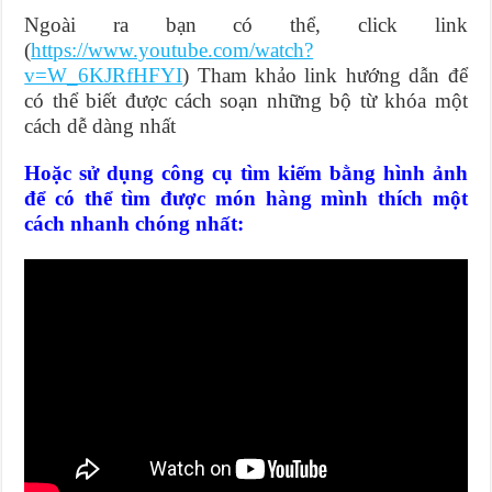
Ngoài ra bạn có thể, click link
(
https://www.youtube.com/watch?
v=W_6KJRfHFYI
) Tham khảo link hướng dẫn để
có thể biết được cách soạn những bộ từ khóa một
cách dễ dàng nhất
Hoặc sử dụng công cụ tìm kiếm bằng hình ảnh
để có thể tìm được món hàng mình thích một
cách nhanh chóng nhất: