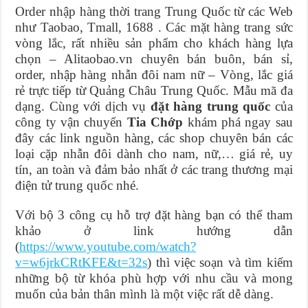
Order nhập hàng thời trang Trung Quốc từ các Web
như Taobao, Tmall, 1688 . Các mặt hàng trang sức
vòng lắc, rất nhiều sản phẩm cho khách hàng lựa
chọn – Alitaobao.vn chuyên bán buôn, bán sỉ,
order, nhập hàng nhẫn đôi nam nữ – Vòng, lắc giá
rẻ trực tiếp từ Quảng Châu Trung Quốc. Mẫu mã đa
dạng. Cùng với dịch vụ
đặt hàng trung quốc
của
công ty vận chuyển
Tia Chớp
khám phá ngay sau
đây các link nguồn hàng, các shop chuyên bán các
loại cặp nhẫn đôi dành cho nam, nữ,… giá rẻ, uy
tín, an toàn và đảm bảo nhất ở các trang thương mại
điện tử trung quốc nhé.
Với bộ 3 công cụ hỗ trợ đặt hàng bạn có thể tham
khảo ở link hướng dẫn
(
https://www.youtube.com/watch?
v=w6jrkCRtKFE&t=32s
) thì việc soạn và tìm kiếm
những bộ từ khóa phù hợp với nhu cầu và mong
muốn của bản thân mình là một việc rất dễ dàng.