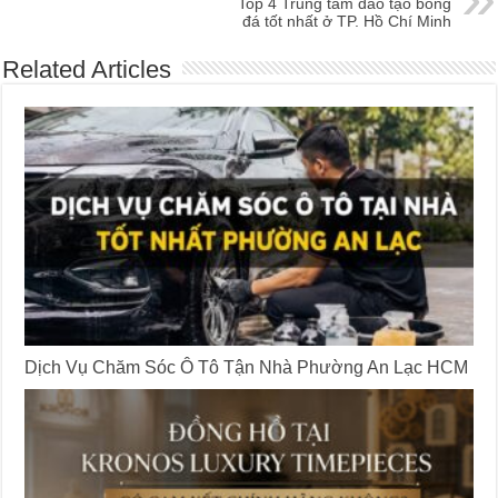
Top 4 Trung tâm đào tạo bóng
đá tốt nhất ở TP. Hồ Chí Minh
Related Articles
Dịch Vụ Chăm Sóc Ô Tô Tận Nhà Phường An Lạc HCM