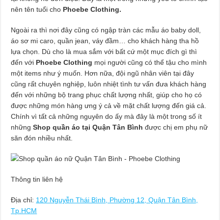
nên tên tuổi cho
Phoebe Clothing.
Ngoài ra thì nơi đây cũng có ngập tràn các mẫu áo baby doll,
áo sơ mi caro, quần jean, váy đầm… cho khách hàng tha hồ
lựa chọn. Dù cho là mua sắm với bất cứ một mục đích gì thì
đến với
Phoebe Clothing
mọi người cũng có thể tậu cho mình
một items như ý muốn. Hơn nữa, đội ngũ nhân viên tại đây
cũng rất chuyên nghiệp, luôn nhiệt tình tư vấn đưa khách hàng
đến với những bộ trang phục chất lượng nhất, giúp cho họ có
được những món hàng ưng ý cả về mặt chất lượng đến giá cả.
Chính vì tất cả những nguyên do ấy mà đây là một trong số ít
những
Shop quần áo tại Quận Tân Bình
được chị em phụ nữ
săn đón nhiều nhất.
Thông tin liên hệ
Địa chỉ:
120 Nguyễn Thái Bình, Phường 12, Quận Tân Bình,
Tp.HCM