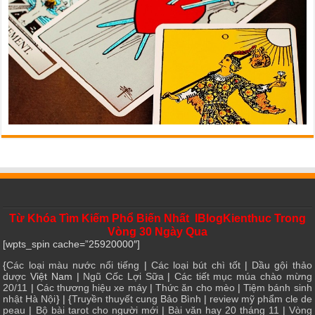
Từ Khóa Tìm Kiếm Phổ Biến Nhất IBlogKienthuc Trong
Vòng 30 Ngày Qua
[wpts_spin cache=”25920000″]
{
Các loại màu nước nổi tiếng
|
Các loại bút chì tốt
|
Dầu gội thảo
dược
Việt Nam |
Ngũ Cốc Lợi Sữa
|
Các tiết mục múa chào mừng
20/11
|
Các thương hiệu xe máy
|
Thức ăn cho mèo
|
Tiệm bánh sinh
nhật Hà Nội
} | {
Truyền thuyết cung Bảo Bình
|
review mỹ phẩm cle de
peau
|
Bộ bài tarot cho người mới
|
Bài văn hay 20 tháng 11
|
Vòng