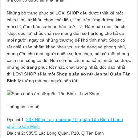
Những bộ trang phục tại
LOVI SHOP
đều được thiết kế một
cách tỉ mỉ, từ khâu chọn chất liệu, tỉ mỉ trên từng đường kim,
mũi chỉ, đảm bảo sự hoàn hảo từ A – Z. Đảm bảo mọi tiêu chí
“đẹp, độc, lạ” chắc chắn sẽ mang đến sự hài lòng cho tất cả
mọi người, ngay cả những thượng đế khó tính nhất. Shop có
rất nhiều sản phẩm khác nhau với sự đa dạng và phong phú,
mang đến cho mọi người nhiều sự lựa chọn, bất cứ một phong
cách nào cũng có đủ. Nếu có nhu cầu mua sắm, muốn có được
những bộ trang phục tốt nhất, chất lượng nhất, độc đáo nhất
thì LOVI SHOP sẽ là một
Shop quần áo nữ đẹp tại Quận Tân
Bình
lý tưởng mà mọi người nên tới.
Thông tin liên hệ
Địa chỉ 1:
237 Hồng Lạc, phường 10, quận Tân Bình Thành
phố Hồ Chí Minh
Địa chỉ 2: 985/5 Lạc Long Quân, P10, Q Tân Bình