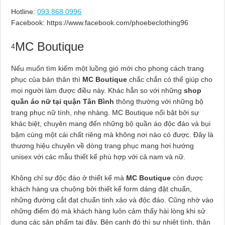
Hotline:
093 868 0996
Facebook: https://www.facebook.com/phoebeclothing96
MC Boutique
4
Nếu muốn tìm kiếm một luồng gió mới cho phong cách trang
phục của bản thân thì
MC Boutique
chắc chắn có thể giúp cho
mọi người làm được điều này. Khác hẳn so với những
shop
quần áo nữ tại quận Tân Bình
thông thường với những bộ
trang phục nữ tính, nhẹ nhàng. MC Boutique nổi bật bởi sự
khác biệt, chuyên mang đến những bộ quần áo độc đáo và bụi
bặm cùng một cái chất riêng mà không nơi nào có được. Đây là
thương hiệu chuyên về dòng trang phục mang hơi hướng
unisex với các mẫu thiết kế phù hợp với cả nam và nữ.
Không chỉ sự độc đáo ở thiết kế mà
MC Boutique
còn được
khách hàng ưa chuộng bởi thiết kế form dáng đặt chuẩn,
những đường cắt đạt chuẩn tinh xảo và độc đáo. Cũng nhờ vào
những điểm đó mà khách hàng luôn cảm thấy hài lòng khi sử
dụng các sản phẩm tại đây. Bên cạnh đó thì sự nhiệt tình, thân