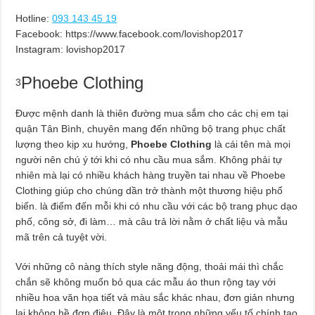
Hotline:
093 143 45 19
Facebook: https://www.facebook.com/lovishop2017
Instagram: lovishop2017
Phoebe Clothing
3
Được mệnh danh là thiên đường mua sắm cho các chị em tại
quận Tân Bình, chuyên mang đến những bộ trang phục chất
lượng theo kịp xu hướng,
Phoebe Clothing
là cái tên mà mọi
người nên chú ý tới khi có nhu cầu mua sắm. Không phải tự
nhiên mà lại có nhiều khách hàng truyền tai nhau về Phoebe
Clothing giúp cho chúng dần trở thành một thương hiệu phổ
biến. là điểm đến mỗi khi có nhu cầu với các bộ trang phục dạo
phố, công sở, đi làm… mà câu trả lời nằm ở chất liệu và mẫu
mã trên cả tuyệt vời.
Với những cô nàng thích style năng động, thoải mái thì chắc
chắn sẽ không muốn bỏ qua các mẫu áo thun rộng tay với
nhiều hoa văn họa tiết và màu sắc khác nhau, đơn giản nhưng
lại không hề đơn điệu. Đây là một trong những yếu tố chính tạo