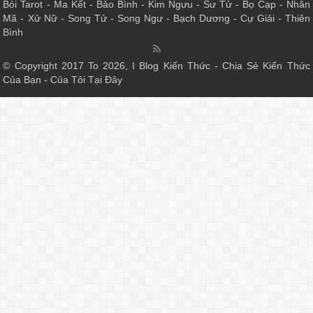
Bói Tarot
-
Ma Kết
-
Bảo Bình
-
Kim Ngưu
-
Sư Tử
-
Bọ Cạp
-
Nhân
Mã
-
Xử Nữ
-
Song Tử
-
Song Ngư
-
Bạch Dương
-
Cự Giải
-
Thiên
Bình
© Copyright 2017 To 2026, I Blog Kiến Thức - Chia Sẻ Kiến Thức
Của Bạn - Của Tôi Tại Đây