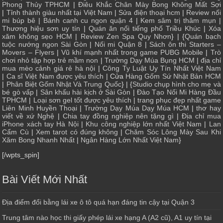
Phong Thủy TPHCM
|
Điêu Khắc Chân Mày Bong Không Mất Sợi
|
Tỉnh thành giàu nhất tại Việt Nam
|
Sửa điện thoại hcm
|
Review nối
mi búp bê
|
Bánh canh cu ngon quận 4
|
Kem sâm trị thâm mụn
|
Thương hiệu sơn uy tín
|
Quán ăn nổi tiếng phố Triều Khúc
|
Xóa
xăm không sẹo HCM
|
Review Zen Spa Quy Nhơn
} | {
Quán bạch
tuộc nướng ngon Sài Gòn
|
Nối mi Quận 8
|
Sách ôn thi Starters –
Movers – Flyers
|
Vũ khí mạnh nhất trong game PUBG Mobile
|
Trò
chơi nhỏ tập hợp trẻ mầm non
|
Trường Dạy Múa Bụng HCM
|
địa chỉ
mua mèo cảnh giá rẻ hà nội
|
Công Ty Luật Uy Tín Nhất Việt Nam
|
Ca sĩ Việt Nam được yêu thích
| Cửa
Hàng Gốm Sứ Nhật Bản HCM
|
Phân Biệt Gốm Nhật Và Trung Quốc
} | {
Studio chụp hình cho mẹ và
bé gò vấp
|
Sân khấu hài kịch ở Sài Gòn
|
Đào Tạo Nối Mi Hàng Đầu
TPHCM
|
Loại sơn gel tốt được yêu thích
|
trang phục đẹp nhất game
Liên Minh Huyền Thoại
|
Trường Dạy Múa Dạy Múa HCM
|
thơ hay
viết về xứ Nghệ
|
Chia tay đồng nghiệp nên tặng gì
|
Địa chỉ mua
iPhone xách tay Hà Nội
|
Khu công nghiệp lớn nhất Việt Nam
|
Lan
Cẩm Cù
|
Xem tarot có đúng không
|
Chăm Sóc Lông Mày Sau Khi
Xăm Bong Nhanh Nhất
|
Ngân Hàng Lớn Nhất Việt Nam
}
[/wpts_spin]
Bài Viết Mới Nhất
Địa điểm đổi bằng lái xe ô tô quá hạn đáng tin cậy tại Quận 3
Trung tâm nào học thi giấy phép lái xe hạng A (A2 cũ), A1 uy tín tại