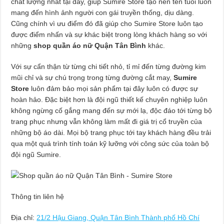
chất lượng nhất tại đây, giúp Sumire Store tạo nên tên tuổi luôn
mang đến hình ảnh người con gái truyền thống, dịu dàng.
Cũng chính vì ưu điểm đó đã giúp cho Sumire Store luôn tạo
được điểm nhấn và sự khác biệt trong lòng khách hàng so với
những
shop quần áo nữ Quận Tân Bình
khác.
Với sự cẩn thận từ từng chi tiết nhỏ, tỉ mỉ đến từng đường kim
mũi chỉ và sự chú trọng trong từng đường cắt may,
Sumire
Store
luôn đảm bảo mọi sản phẩm tại đây luôn có được sự
hoàn hảo. Đặc biệt hơn là đội ngũ thiết kế chuyên nghiệp luôn
không ngừng cố gắng mang đến sự mới lạ, độc đáo tới từng bộ
trang phục nhưng vẫn không làm mất đi giá trị cổ truyền của
những bộ áo dài. Mọi bộ trang phục tới tay khách hàng đều trải
qua một quá trình tính toán kỹ lưỡng với công sức của toàn bộ
đội ngũ Sumire.
Thông tin liên hệ
Địa chỉ:
21/2 Hậu Giang, Quận Tân Bình Thành phố Hồ Chí