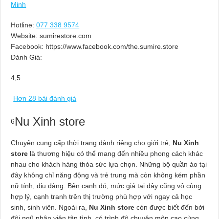
Minh
Hotline:
077 338 9574
Website: sumirestore.com
Facebook: https://www.facebook.com/the.sumire.store
Đánh Giá:
4,5
Hơn 28 bài đánh giá
Nu Xinh store
6
Chuyên cung cấp thời trang dành riêng cho giới trẻ,
Nu Xinh
store
là thương hiệu có thể mang đến nhiều phong cách khác
nhau cho khách hàng thỏa sức lựa chọn. Những bộ quần áo tại
đây không chỉ năng động và trẻ trung mà còn không kém phần
nữ tính, dịu dàng. Bên cạnh đó, mức giá tại đây cũng vô cùng
hợp lý, cạnh tranh trên thị trường phù hợp với ngay cả học
sinh, sinh viên. Ngoài ra,
Nu Xinh store
còn được biết đến bởi
đội ngũ nhân viên tận tình, có trình độ chuyên môn cao cùng