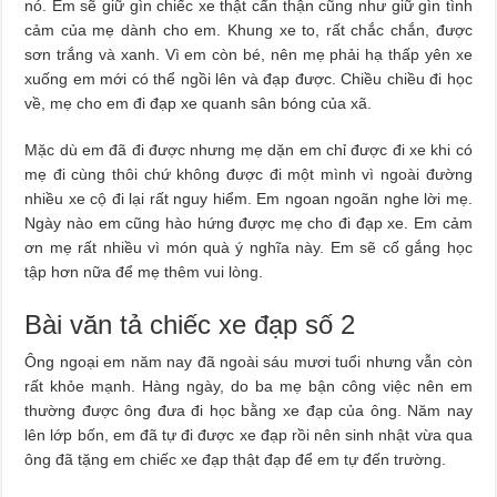
nó. Em sẽ giữ gìn chiếc xe thật cẩn thận cũng như giữ gìn tình
cảm của mẹ dành cho em. Khung xe to, rất chắc chắn, được
sơn trắng và xanh. Vì em còn bé, nên mẹ phải hạ thấp yên xe
xuống em mới có thể ngồi lên và đạp được. Chiều chiều đi học
về, mẹ cho em đi đạp xe quanh sân bóng của xã.
Mặc dù em đã đi được nhưng mẹ dặn em chỉ được đi xe khi có
mẹ đi cùng thôi chứ không được đi một mình vì ngoài đường
nhiều xe cộ đi lại rất nguy hiểm. Em ngoan ngoãn nghe lời mẹ.
Ngày nào em cũng hào hứng được mẹ cho đi đạp xe. Em cảm
ơn mẹ rất nhiều vì món quà ý nghĩa này. Em sẽ cố gắng học
tập hơn nữa để mẹ thêm vui lòng.
Bài văn tả chiếc xe đạp số 2
Ông ngoại em năm nay đã ngoài sáu mươi tuổi nhưng vẫn còn
rất khỏe mạnh. Hàng ngày, do ba mẹ bận công việc nên em
thường được ông đưa đi học bằng xe đạp của ông. Năm nay
lên lớp bốn, em đã tự đi được xe đạp rồi nên sinh nhật vừa qua
ông đã tặng em chiếc xe đạp thật đạp để em tự đến trường.