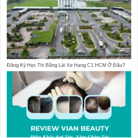
Đăng Ký Học Thi Bằng Lái Xe Hạng C1 HCM Ở Đâu?