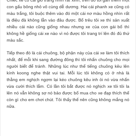
con gấu bông nhỏ vô cùng dễ dương. Hai cái phanh xe cũng có
màu trắng, tôi buộc thêm vào đó một cái nơ màu hồng nhìn rất
là điệu đà không lẫn vào đâu được. Bố trêu tôi xe thì sản xuất
nhiều cái nào cũng giống nhau nhưng xe của con gái bố thì
không hề giống cái xe nào vì nó được tôi trang trí lên đó đủ thứ
màu sắc.
Tiếp theo đó là cái chuông, bộ phận này của cái xe làm tôi thích
nhất, để mỗi khi sang đường đông thì tôi nhấn chuông cho mọi
người biết để tránh. Những lúc như thế tiếng chuông kêu lên
kính koong nghe thật vui tai. Mỗi lúc tôi không có ở nhà là
thằng em nghịch ngợm lại kéo chuông kêu inh ỏi nó vừa nhấn
vừa cười thích lắm. Có lần tôi bắt được nó nghịch xe tôi tôi la
lên nó vẫn không sợ nó bảo được bố mua cho xe đạp thích thế
còn gì cho em chơi chút. Tôi thấy thế nên cũng không mắng nó
nữa.