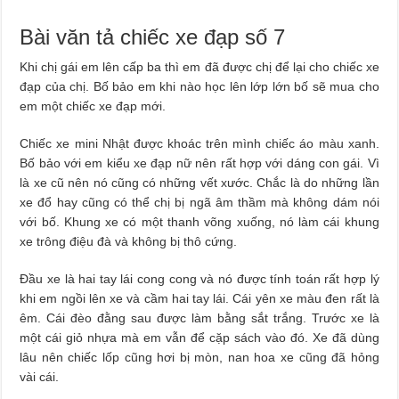
Bài văn tả chiếc xe đạp số 7
Khi chị gái em lên cấp ba thì em đã được chị để lại cho chiếc xe
đạp của chị. Bố bảo em khi nào học lên lớp lớn bố sẽ mua cho
em một chiếc xe đạp mới.
Chiếc xe mini Nhật được khoác trên mình chiếc áo màu xanh.
Bố bảo với em kiểu xe đạp nữ nên rất hợp với dáng con gái. Vì
là xe cũ nên nó cũng có những vết xước. Chắc là do những lần
xe đổ hay cũng có thể chị bị ngã âm thầm mà không dám nói
với bố. Khung xe có một thanh võng xuống, nó làm cái khung
xe trông điệu đà và không bị thô cứng.
Đầu xe là hai tay lái cong cong và nó được tính toán rất hợp lý
khi em ngồi lên xe và cầm hai tay lái. Cái yên xe màu đen rất là
êm. Cái đèo đằng sau được làm bằng sắt trắng. Trước xe là
một cái giỏ nhựa mà em vẫn để cặp sách vào đó. Xe đã dùng
lâu nên chiếc lốp cũng hơi bị mòn, nan hoa xe cũng đã hỏng
vài cái.