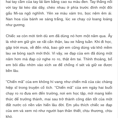
hai tay cầm của tay lái làm bằng cao su màu đen. Tay thắng nối
với tay lái kéo dài dây, chéo nhau ở phía trước đính một đôi
gấu Mi-sa ngộ nghĩnh. Yên xe màu xám tro, bọc nệm êm ái.
Nan hoa của bánh xe sáng trắng, lúc xe chạy cứ loang loáng
như gương.
Chiếc xe còn mới tinh dù em đã dùng nó hơn một năm qua. Ấy
là nhờ em giữ gìn xe rất cẩn thận, lau xe hằng tuần. Khi đi học,
gặp trời mưa, về đến nhà, bao giờ em cũng dùng vải khô mềm
lau xe bóng sạch mới thôi. Vì vậy, xe đạp của em đã dùng một
năm hơn mà đạp cứ nghe ro ro, thật êm tai. Thỉnh thoảng, bố
em bôi dầu nhờn vào xích xe để chống rỉ sét và giữ xe được
bền lâu.
“Chiến mã” của em không hí vang như chiến mã của các chàng
hiệp sĩ trong truyện cổ tích. “Chiến mã” của em ngày hai buổi
chạy ro ro đưa em đến trường, nơi em học tập, mở mang kiến
thức để trưởng thành, mai sau trở thành công dân tốt của một
đất nước có nền văn hiến lâu đời. Em yêu thích chiếc xe đạp
của em và xem nó như người bạn thân thiết, chịu thương, chịu
khó.