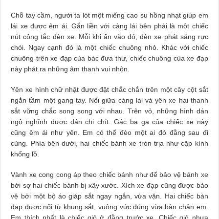
Chỗ tay cầm, người ta lót một miếng cao su hồng nhạt giúp em
lái xe được êm ái. Gắn liền với càng lái bên phải là một chiếc
nút công tắc đèn xe. Mỗi khi ấn vào đó, đèn xe phát sáng rực
chói. Ngay cạnh đó là một chiếc chuông nhỏ. Khác với chiếc
chuông trên xe đạp của bác đưa thư, chiếc chuông của xe đạp
này phát ra những âm thanh vui nhộn.
Yên xe hình chữ nhật được đặt chắc chắn trên một cây cột sắt
ngắn tầm một gang tay. Nối giữa càng lái và yên xe hai thanh
sắt vững chắc song song với nhau. Trên vỏ, những hình dán
ngộ nghĩnh được dán chi chít. Gác ba ga của chiếc xe này
cũng êm ái như yên. Em có thể đèo một ai đó đằng sau đi
cùng. Phía bên dưới, hai chiếc bánh xe tròn trịa như cặp kính
khổng lồ.
Vành xe cong cong áp theo chiếc bánh như để bảo vệ bánh xe
bởi sợ hai chiếc bánh bị xây xước. Xích xe đạp cũng được bảo
vệ bởi một bộ áo giáp sắt ngay ngắn, vừa vặn. Hai chiếc bàn
đạp được nối từ khung sắt, vuông vức đúng vừa bàn chân em.
Em thích nhất là chiếc giỏ ở đằng trước xe. Chiếc giỏ nhựa