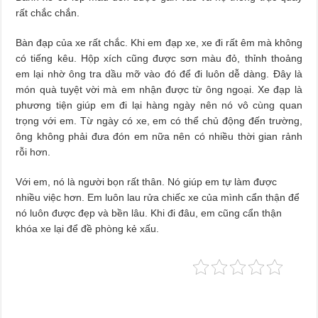
rất chắc chắn.
Bàn đạp của xe rất chắc. Khi em đạp xe, xe đi rất êm mà không
có tiếng kêu. Hộp xích cũng được sơn màu đỏ, thỉnh thoảng
em lại nhờ ông tra dầu mỡ vào đó để đi luôn dễ dàng. Đây là
món quà tuyệt vời mà em nhận được từ ông ngoại. Xe đạp là
phương tiện giúp em đi lại hàng ngày nên nó vô cùng quan
trọng với em. Từ ngày có xe, em có thể chủ động đến trường,
ông không phải đưa đón em nữa nên có nhiều thời gian rảnh
rỗi hơn.
Với em, nó là người bọn rất thân. Nó giúp em tự làm được
nhiều việc hơn. Em luôn lau rửa chiếc xe của mình cẩn thận để
nó luôn được đẹp và bền lâu. Khi đi đâu, em cũng cẩn thận
khóa xe lại để đề phòng kẻ xấu.