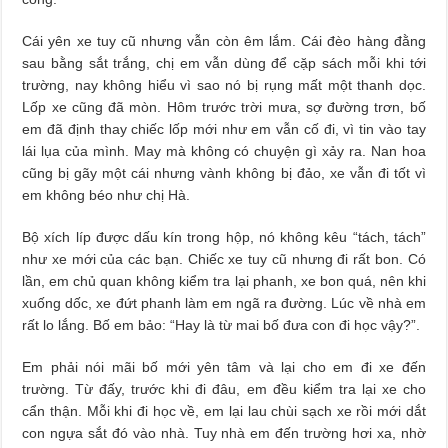
Cái yên xe tuy cũ nhưng vẫn còn êm lắm. Cái đèo hàng đằng
sau bằng sắt trắng, chị em vẫn dùng để cặp sách mỗi khi tới
trường, nay không hiểu vì sao nó bị rụng mất một thanh dọc.
Lốp xe cũng đã mòn. Hôm trước trời mưa, sợ đường trơn, bố
em đã định thay chiếc lốp mới như em vẫn cố đi, vì tin vào tay
lái lụa của mình. May mà không có chuyện gì xảy ra. Nan hoa
cũng bị gãy một cái nhưng vành không bị đảo, xe vẫn đi tốt vì
em không béo như chị Hà.
Bộ xích líp được dấu kín trong hộp, nó không kêu “tách, tách”
như xe mới của các bạn. Chiếc xe tuy cũ nhưng đi rất bon. Có
lần, em chủ quan không kiểm tra lại phanh, xe bon quá, nên khi
xuống dốc, xe đứt phanh làm em ngã ra đường. Lúc về nhà em
rất lo lắng. Bố em bảo: “Hay là từ mai bố đưa con đi học vậy?”.
Em phải nói mãi bố mới yên tâm và lại cho em đi xe đến
trường. Từ đấy, trước khi đi đâu, em đều kiểm tra lại xe cho
cẩn thận. Mỗi khi đi học về, em lại lau chùi sạch xe rồi mới dắt
con ngựa sắt đó vào nhà. Tuy nhà em đến trường hơi xa, nhờ