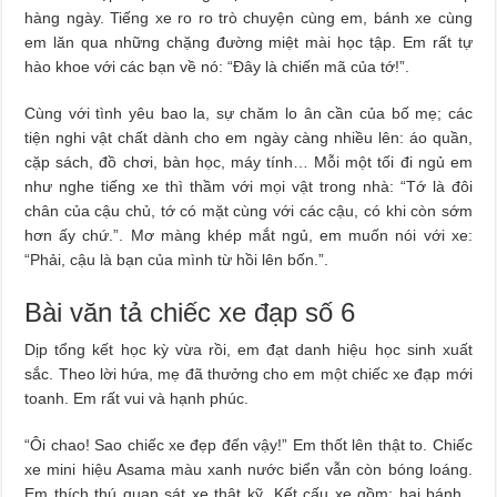
hàng ngày. Tiếng xe ro ro trò chuyện cùng em, bánh xe cùng
em lăn qua những chặng đường miệt mài học tập. Em rất tự
hào khoe với các bạn về nó: “Đây là chiến mã của tớ!”.
Cùng với tình yêu bao la, sự chăm lo ân cần của bố mẹ; các
tiện nghi vật chất dành cho em ngày càng nhiều lên: áo quần,
cặp sách, đồ chơi, bàn học, máy tính… Mỗi một tối đi ngủ em
như nghe tiếng xe thì thầm với mọi vật trong nhà: “Tớ là đôi
chân của cậu chủ, tớ có mặt cùng với các cậu, có khi còn sớm
hơn ấy chứ.”. Mơ màng khép mắt ngủ, em muốn nói với xe:
“Phải, cậu là bạn của mình từ hồi lên bốn.”.
Bài văn tả chiếc xe đạp số 6
Dịp tổng kết học kỳ vừa rồi, em đạt danh hiệu học sinh xuất
sắc. Theo lời hứa, mẹ đã thưởng cho em một chiếc xe đạp mới
toanh. Em rất vui và hạnh phúc.
“Ôi chao! Sao chiếc xe đẹp đến vậy!” Em thốt lên thật to. Chiếc
xe mini hiệu Asama màu xanh nước biển vẫn còn bóng loáng.
Em thích thú quan sát xe thật kỹ. Kết cấu xe gồm: hai bánh ,