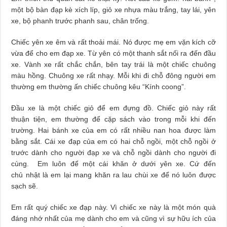
một bộ bàn đạp kè xích líp, giỏ xe nhựa màu trắng, tay lái, yên
xe, bộ phanh trước phanh sau, chân trống.
Chiếc yên xe êm và rất thoải mái. Nó được mẹ em vặn kích cỡ
vừa để cho em đạp xe. Từ yên có một thanh sắt nối ra đến đầu
xe. Vành xe rất chắc chắn, bên tay trái là một chiếc chuông
màu hồng. Chuông xe rất nhạy. Mỗi khi đi chỗ đông người em
thường em thường ấn chiếc chuông kêu “Kính coong”.
Đầu xe là một chiếc giỏ để em đựng đồ. Chiếc giỏ này rất
thuận tiện, em thường để cặp sách vào trong mỗi khi đến
trường. Hai bánh xe của em có rất nhiều nan hoa được làm
bằng sắt. Cái xe đạp của em có hai chỗ ngồi, một chỗ ngồi ở
trước dành cho người đạp xe và chỗ ngồi dành cho người đi
cùng. Em luôn để một cái khăn ở dưới yên xe. Cứ đến
chủ nhật là em lại mang khăn ra lau chùi xe để nó luôn được
sạch sẽ.
Em rất quý chiếc xe đạp này. Vì chiếc xe này là một món quà
đáng nhớ nhất của mẹ dành cho em và cũng vì sự hữu ích của