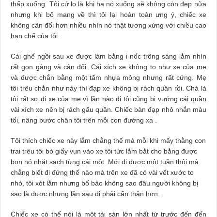
thấp xuống. Tôi cứ lo là khi hạ nó xuống sẽ không còn đẹp nữa
nhưng khi bố mang về thì tôi lại hoàn toàn ưng ý, chiếc xe
không cân đối hơn nhiều nhìn nó thật tương xứng với chiều cao
hạn chế của tôi.
Cái ghế ngồi sau xe được làm bằng i nốc trông sáng lắm nhìn
rất gọn gàng và cân đối. Cái xích xe không to như xe của mẹ
và được chắn bằng một tấm nhựa mỏng nhưng rất cứng. Mẹ
tôi trêu chắn như này thì đạp xe không bị rách quần rồi. Chả là
tôi rất sợ đi xe của mẹ vì lần nào đi tôi cũng bị vướng cái quần
vài xích xe nên bị rách gấu quần. Chiếc bàn đạp nhỏ nhắn màu
tối, nâng bước chân tôi trên mỗi con đường xa .
Tôi thích chiếc xe này lắm chẳng thế mà mỗi khi mấy thằng con
trai trêu tôi bỏ giấy vụn vào xe tôi tức lắm bắt cho bằng được
bọn nó nhặt sạch từng cái một. Mới đi được một tuần thôi mà
chẳng biết đi đứng thế nào mà trên xe đã có vài vết xước to
nhỏ, tôi xót lắm nhưng bố bảo không sao đâu người không bị
sao là được nhưng lần sau đi phải cẩn thận hơn.
Chiếc xe có thể nói là một tài sản lớn nhất từ trước đến đến