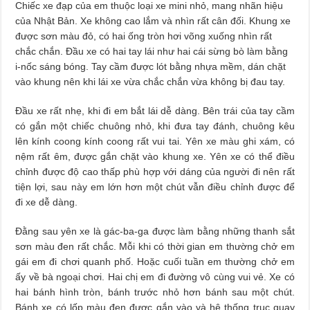
Chiếc xe đạp của em thuộc loại xe mini nhỏ, mang nhãn hiệu
của Nhật Bản. Xe không cao lắm và nhìn rất cân đối. Khung xe
được sơn màu đỏ, có hai ống tròn hơi võng xuống nhìn rất
chắc chắn. Đầu xe có hai tay lái như hai cái sừng bò làm bằng
i-nốc sáng bóng. Tay cầm được lót bằng nhựa mềm, dán chặt
vào khung nên khi lái xe vừa chắc chắn vừa không bị đau tay.
Đầu xe rất nhẹ, khi đi em bắt lái dễ dàng. Bên trái của tay cầm
có gắn một chiếc chuông nhỏ, khi đưa tay đánh, chuông kêu
lên kính coong kính coong rất vui tai. Yên xe màu ghi xám, có
nệm rất êm, được gắn chặt vào khung xe. Yên xe có thể điều
chỉnh được độ cao thấp phù hợp với dáng của người đi nên rất
tiện lợi, sau này em lớn hơn một chút vẫn điều chỉnh được để
đi xe dễ dàng.
Đằng sau yên xe là gác-ba-ga được làm bằng những thanh sắt
sơn màu đen rất chắc. Mỗi khi có thời gian em thường chở em
gái em đi chơi quanh phố. Hoặc cuối tuần em thường chở em
ấy về bà ngoại chơi. Hai chị em đi đường vô cùng vui vẻ. Xe có
hai bánh hình tròn, bánh trước nhỏ hơn bánh sau một chút.
Bánh xe có lốp màu đen được gắn vào và hệ thống trục quay