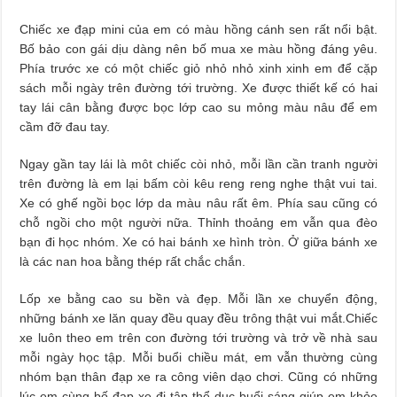
Chiếc xe đạp mini của em có màu hồng cánh sen rất nổi bật.
Bố bảo con gái dịu dàng nên bố mua xe màu hồng đáng yêu.
Phía trước xe có một chiếc giỏ nhỏ nhỏ xinh xinh em để cặp
sách mỗi ngày trên đường tới trường. Xe được thiết kế có hai
tay lái cân bằng được bọc lớp cao su mỏng màu nâu để em
cầm đỡ đau tay.
Ngay gần tay lái là môt chiếc còi nhỏ, mỗi lần cần tranh người
trên đường là em lại bấm còi kêu reng reng nghe thật vui tai.
Xe có ghế ngồi bọc lớp da màu nâu rất êm. Phía sau cũng có
chỗ ngồi cho một người nữa. Thỉnh thoảng em vẫn qua đèo
bạn đi học nhóm. Xe có hai bánh xe hình tròn. Ở giữa bánh xe
là các nan hoa bằng thép rất chắc chắn.
Lốp xe bằng cao su bền và đẹp. Mỗi lần xe chuyển động,
những bánh xe lăn quay đều quay đều trông thật vui mắt.Chiếc
xe luôn theo em trên con đường tới trường và trở về nhà sau
mỗi ngày học tập. Mỗi buổi chiều mát, em vẫn thường cùng
nhóm bạn thân đạp xe ra công viên dạo chơi. Cũng có những
lúc em cùng bố đạp xe đi tập thể dục buổi sáng giúp em khỏe