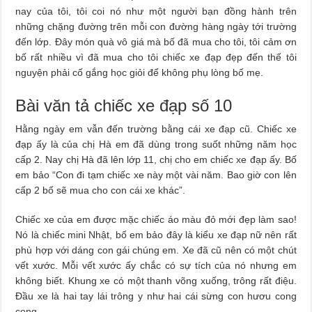
nay của tôi, tôi coi nó như một người bạn đồng hành trên
những chặng đường trên mỗi con đường hàng ngày tới trường
đến lớp. Đây món quà vô giá mà bố đã mua cho tôi, tôi cảm ơn
bố rất nhiều vì đã mua cho tôi chiếc xe đạp đẹp đến thế tôi
nguyện phải cố gắng học giỏi để không phụ lòng bố mẹ.
Bài văn tả chiếc xe đạp số 10
Hằng ngày em vẫn đến trường bằng cái xe đạp cũ. Chiếc xe
đạp ấy là của chị Hà em đã dùng trong suốt những năm học
cấp 2. Nay chị Hà đã lên lớp 11, chị cho em chiếc xe đạp ấy. Bố
em bảo “Con đi tạm chiếc xe này một vài năm. Bao giờ con lên
cấp 2 bố sẽ mua cho con cái xe khác”.
Chiếc xe của em được mặc chiếc áo màu đỏ mới đẹp làm sao!
Nó là chiếc mini Nhật, bố em bảo đây là kiểu xe đạp nữ nên rất
phù hợp với dáng con gái chúng em. Xe đã cũ nên có một chút
vết xước. Mỗi vết xước ấy chắc có sự tích của nó nhưng em
không biết. Khung xe có một thanh võng xuống, trông rất điệu.
Đầu xe là hai tay lái trông y như hai cái sừng con hươu cong
cong.