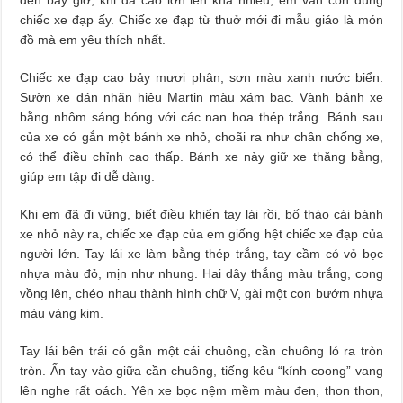
chiếc xe đạp ấy. Chiếc xe đạp từ thuở mới đi mẫu giáo là món
đồ mà em yêu thích nhất.
Chiếc xe đạp cao bảy mươi phân, sơn màu xanh nước biển.
Sườn xe dán nhãn hiệu Martin màu xám bạc. Vành bánh xe
bằng nhôm sáng bóng với các nan hoa thép trắng. Bánh sau
của xe có gắn một bánh xe nhỏ, choãi ra như chân chống xe,
có thể điều chỉnh cao thấp. Bánh xe này giữ xe thăng bằng,
giúp em tập đi dễ dàng.
Khi em đã đi vững, biết điều khiển tay lái rồi, bố tháo cái bánh
xe nhỏ này ra, chiếc xe đạp của em giống hệt chiếc xe đạp của
người lớn. Tay lái xe làm bằng thép trắng, tay cầm có vỏ bọc
nhựa màu đỏ, mịn như nhung. Hai dây thắng màu trắng, cong
vồng lên, chéo nhau thành hình chữ V, gài một con bướm nhựa
màu vàng kim.
Tay lái bên trái có gắn một cái chuông, cần chuông ló ra tròn
tròn. Ấn tay vào giữa cần chuông, tiếng kêu “kính coong” vang
lên nghe rất oách. Yên xe bọc nệm mềm màu đen, thon thon,