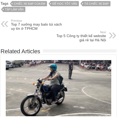
Tags
CHIẾC XE ĐẠP CỦA EM
ĐỂ HỌC TỐT VĂN
TẢ CHIẾC XE ĐẠP
TẬP LÀM VĂN
Previous
Top 7 xưởng may balo túi xách
uy tín ở TPHCM
Next
Top 5 Công ty thiết kế website
giá rẻ tại Hà Nội
Related Articles