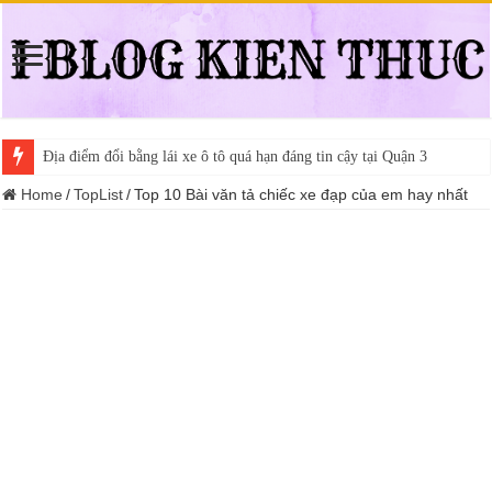
Địa điểm đổi bằng lái xe ô tô quá hạn đáng tin cậy tại Quận 3
Trung tâm nào học thi giấy phép lái xe hạng A (A2 cũ), A1 uy tín tại 
Home
/
TopList
/
Top 10 Bài văn tả chiếc xe đạp của em hay nhất