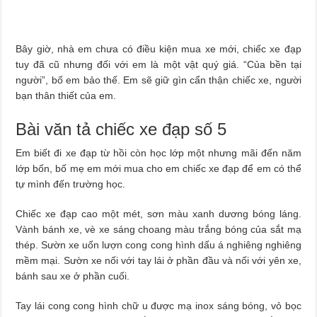
Bây giờ, nhà em chưa có điều kiện mua xe mới, chiếc xe đạp
tuy đã cũ nhưng đối với em là một vật quý giá. “Của bền tại
người”, bố em bảo thế. Em sẽ giữ gìn cẩn thận chiếc xe, người
bạn thân thiết của em.
Bài văn tả chiếc xe đạp số 5
Em biết đi xe đạp từ hồi còn học lớp một nhưng mãi đến năm
lớp bốn, bố mẹ em mới mua cho em chiếc xe đạp để em có thể
tự mình đến trường học.
Chiếc xe đạp cao một mét, sơn màu xanh dương bóng láng.
Vành bánh xe, vè xe sáng choang màu trắng bóng của sắt mạ
thép. Sườn xe uốn lượn cong cong hình dấu á nghiêng nghiêng
mềm mại. Sườn xe nối với tay lái ở phần đầu và nối với yên xe,
bánh sau xe ở phần cuối.
Tay lái cong cong hình chữ u được mạ inox sáng bóng, vỏ bọc