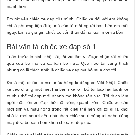
mạnh hơn.
Em rất yêu chiếc xe đạp của mình. Chiếc xe đối với em không
chỉ là phương tiện đi lại mà còn là một người bạn bên em mỗi
ngày. Em sẽ giữ gìn chiếc xe cẩn thận để nó luôn mới và bền.
Bài văn tả chiếc xe đạp số 1
Tuần trước là sinh nhật tôi, tôi vui lắm vì được nhận rất nhiều
quà của ba mẹ và cả bạn bè nữa. Quà nào tôi cũng thích
nhưng có lẽ thích nhất là chiếc xe đạp mà bố mua cho tôi.
Đó là một chiếc xe mini màu hồng là dòng xe Việt Nhật. Chiếc
xe cao chừng một mét hai bánh xe to . Bố tôi bảo hai bánh xe
to như thế thì đạp mới nhanh mà không tốn sức. Tôi thích lắm
ngồi luôn lên xe đạp thử một vòng quanh xóm. Chiếc xe còn
mới tinh và màu hồng trông rất điệu thế nên khi tôi đi ra khỏi
nhà là mọi người đều nhìn theo chiếc xe thoáng tại nghe tiếng
mấy đứa bé xóm bên khen chiếc xe đẹp quá.
Chiếc xe có cái giỏ trắng nhìn rất xinh, trên đó tôi gắn thêm một