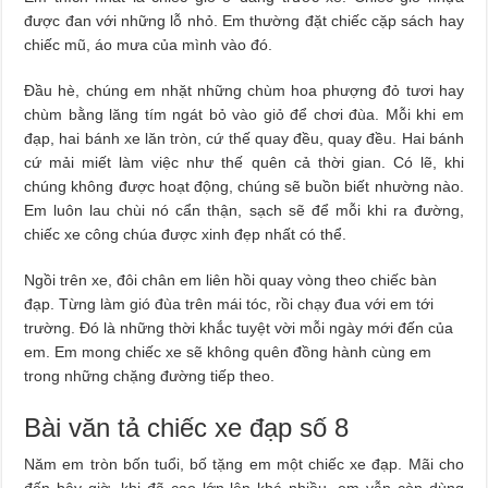
được đan với những lỗ nhỏ. Em thường đặt chiếc cặp sách hay
chiếc mũ, áo mưa của mình vào đó.
Đầu hè, chúng em nhặt những chùm hoa phượng đỏ tươi hay
chùm bằng lăng tím ngát bỏ vào giỏ để chơi đùa. Mỗi khi em
đạp, hai bánh xe lăn tròn, cứ thế quay đều, quay đều. Hai bánh
cứ mải miết làm việc như thế quên cả thời gian. Có lẽ, khi
chúng không được hoạt động, chúng sẽ buồn biết nhường nào.
Em luôn lau chùi nó cẩn thận, sạch sẽ để mỗi khi ra đường,
chiếc xe công chúa được xinh đẹp nhất có thể.
Ngồi trên xe, đôi chân em liên hồi quay vòng theo chiếc bàn
đạp. Từng làm gió đùa trên mái tóc, rồi chạy đua với em tới
trường. Đó là những thời khắc tuyệt vời mỗi ngày mới đến của
em. Em mong chiếc xe sẽ không quên đồng hành cùng em
trong những chặng đường tiếp theo.
Bài văn tả chiếc xe đạp số 8
Năm em tròn bốn tuổi, bố tặng em một chiếc xe đạp. Mãi cho
đến bây giờ, khi đã cao lớn lên khá nhiều, em vẫn còn dùng