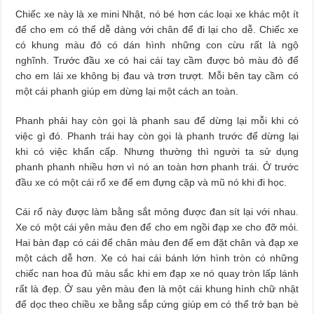
Chiếc xe này là xe mini Nhật, nó bé hơn các loại xe khác một ít
để cho em có thể dễ dàng với chân để đi lại cho dễ. Chiếc xe
có khung màu đỏ có dán hình những con cừu rất là ngộ
nghĩnh. Trước đầu xe có hai cái tay cầm được bỏ màu đỏ để
cho em lái xe không bị đau và trơn trượt. Mỗi bên tay cầm có
một cái phanh giúp em dừng lại một cách an toàn.
Phanh phải hay còn gọi là phanh sau để dừng lại mỗi khi có
việc gì đó. Phanh trái hay còn gọi là phanh trước để dừng lại
khi có việc khẩn cấp. Nhưng thường thì người ta sử dụng
phanh phanh nhiều hơn vì nó an toàn hơn phanh trái. Ở trước
đầu xe có một cái rổ xe để em đựng cặp và mũ nó khi đi học.
Cái rổ này được làm bằng sắt mỏng được đan sít lại với nhau.
Xe có một cái yên màu đen để cho em ngồi đạp xe cho đỡ mỏi.
Hai bàn đạp có cái để chân màu đen để em đặt chân và đạp xe
một cách dễ hơn. Xe có hai cái bánh lớn hình tròn có những
chiếc nan hoa đủ màu sắc khi em đạp xe nó quay tròn lấp lánh
rất là đẹp. Ở sau yên màu đen là một cái khung hình chữ nhật
để dọc theo chiều xe bằng sắp cứng giúp em có thể trở bạn bè