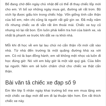
Bố đang chờ đến ngày chủ nhật để có thể đi thay chiếc lốp mới
cho em. Vì bố sợ những ngày mưa gió, đường sẽ rất trơn. Bộ
xích líp được giấu kín trong chiếc hộp. Vốn giống tính cẩn thận
của bố em, nên chị cũng là người rất giữ gìn xe. Đã mấy năm
rồi nhưng chiếc xe đi vẫn rất êm thoải mái. Chiếc xe tuy cũ
nhưng nó lại rất bon. Em luôn phải kiểm tra hơi của bánh xe, và
nhất là phanh xe trước khi dắt xe ra khỏi nhà.
Mỗi khi đi học về em lại lau chùi nó cẩn thận rồi mới cất vào
nhà. Từ nhà đến trường là một quãng đường khá xa với
em. Có nó là bạn đồng hành, em sẽ không mệt nhọc và luôn đi
học đúng giờ. Nó với em bây giờ là một vật quý giá. Của bền
tại người. Nên em sẽ luôn chăm chút cho chiếc xe thật cẩn
thận.
Bài văn tả chiếc xe đạp số 9
Em lên lớp 5 nhân ngày khai trường bố mẹ em mua tặng em
một chiếc xe đạp mới để em đi lại thuận tiện hơn. Em rất thích
chiếc xe này.