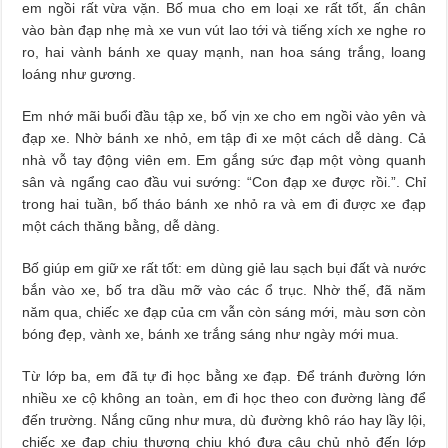
em ngồi rất vừa vặn. Bố mua cho em loại xe rất tốt, ấn chân
vào bàn đạp nhẹ mà xe vun vút lao tới và tiếng xích xe nghe ro
ro, hai vành bánh xe quay mạnh, nan hoa sáng trắng, loang
loáng như gương.
Em nhớ mãi buổi đầu tập xe, bố vịn xe cho em ngồi vào yên và
đạp xe. Nhờ bánh xe nhỏ, em tập đi xe một cách dễ dàng. Cả
nhà vỗ tay động viên em. Em gắng sức đạp một vòng quanh
sân và ngẩng cao đầu vui sướng: “Con đạp xe được rồi.”. Chỉ
trong hai tuần, bố tháo bánh xe nhỏ ra và em đi được xe đạp
một cách thăng bằng, dễ dàng.
Bố giúp em giữ xe rất tốt: em dùng giẻ lau sạch bụi đất và nước
bắn vào xe, bố tra dầu mỡ vào các ổ trục. Nhờ thế, đã năm
năm qua, chiếc xe đạp của cm vẫn còn sáng mới, màu sơn còn
bóng đẹp, vành xe, bánh xe trắng sáng như ngày mới mua.
Từ lớp ba, em đã tự đi học bằng xe đạp. Để tránh đường lớn
nhiều xe cộ không an toàn, em đi học theo con đường làng để
đến trường. Nắng cũng như mưa, dù đường khô ráo hay lầy lội,
chiếc xe đạp chịu thương chịu khó đưa cậu chủ nhỏ đến lớp