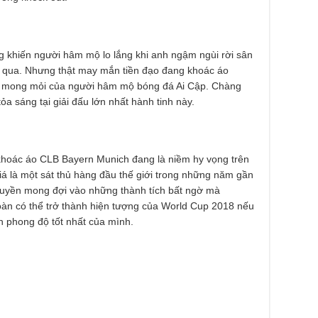
khiến người hâm mộ lo lắng khi anh ngậm ngùi rời sân
 qua. Nhưng thật may mắn tiền đạo đang khoác áo
 sự mong mỏi của người hâm mộ bóng đá Ai Cập. Chàng
ỏa sáng tại giải đấu lớn nhất hành tinh này.
khoác áo CLB Bayern Munich đang là niềm hy vọng trên
á là một sát thủ hàng đầu thế giới trong những năm gần
quyền mong đợi vào những thành tích bất ngờ mà
àn có thể trở thành hiện tượng của World Cup 2018 nếu
ện phong độ tốt nhất của mình.