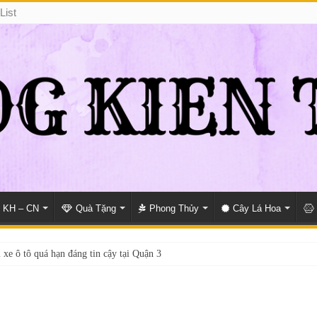
List
KH – CN
Quà Tặng
Phong Thủy
Cây Lá Hoa
 xe ô tô quá hạn đáng tin cậy tại Quận 3