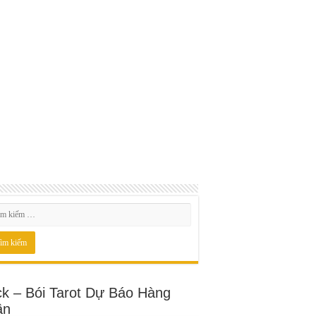
ck – Bói Tarot Dự Báo Hàng
ần