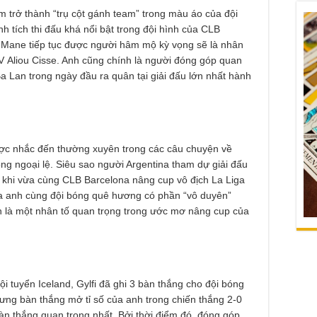
 trở thành “trụ cột gánh team” trong màu áo của đội
h tích thi đấu khá nổi bật trong đội hình của CLB
g Mane tiếp tục được người hâm mộ kỳ vọng sẽ là nhân
LV Aliou Cisse. Anh cũng chính là người đóng góp quan
a Lan trong ngày đầu ra quân tại giải đấu lớn nhất hành
được nhắc đến thường xuyên trong các câu chuyện về
g ngoại lệ. Siêu sao người Argentina tham dự giải đấu
ời khi vừa cùng CLB Barcelona nâng cup vô địch La Liga
ủa anh cùng đội bóng quê hương có phần “vô duyên”
 là một nhân tố quan trọng trong ước mơ nâng cup của
đội tuyển Iceland, Gylfi đã ghi 3 bàn thắng cho đội bóng
ưng bàn thắng mở tỉ số của anh trong chiến thắng 2-0
àn thắng quan trọng nhất. Bởi thời điểm đó, đóng góp