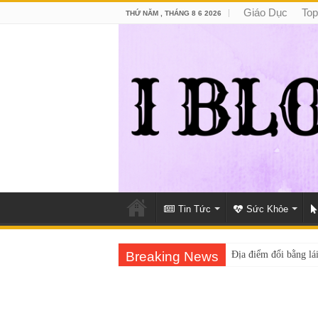
Giáo Dục
Top
THỨ NĂM , THÁNG 8 6 2026
Tin Tức
Sức Khỏe
Breaking News
Địa điểm đổi bằng lái