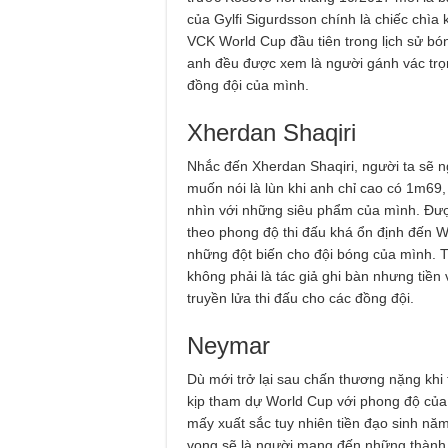
của Gylfi Sigurdsson chính là chiếc chì
VCK World Cup đầu tiên trong lịch sử bó
anh đều được xem là người gánh vác trọng
đồng đội của mình.
Xherdan Shaqiri
Nhắc đến Xherdan Shaqiri, người ta sẽ 
muốn nói là lùn khi anh chỉ cao có 1m69,
nhìn với những siêu phẩm của mình. Được
theo phong độ thi đấu khá ổn định đến W
những đột biến cho đội bóng của mình. T
không phải là tác giả ghi bàn nhưng tiền 
truyền lửa thi đấu cho các đồng đội.
Neymar
Dù mới trở lại sau chấn thương nặng khi
kịp tham dự World Cup với phong độ của 
mấy xuất sắc tuy nhiên tiền đạo sinh n
vọng sẽ là người mang đến những thành 