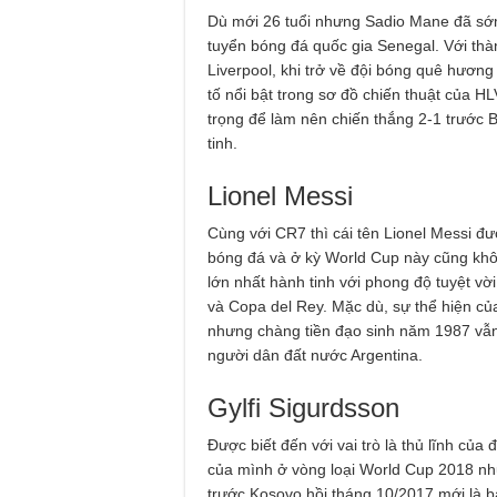
Dù mới 26 tuổi nhưng Sadio Mane đã sớm
tuyển bóng đá quốc gia Senegal. Với thàn
Liverpool, khi trở về đội bóng quê hươn
tố nổi bật trong sơ đồ chiến thuật của H
trọng để làm nên chiến thắng 2-1 trước B
tinh.
Lionel Messi
Cùng với CR7 thì cái tên Lionel Messi 
bóng đá và ở kỳ World Cup này cũng khôn
lớn nhất hành tinh với phong độ tuyệt v
và Copa del Rey. Mặc dù, sự thể hiện c
nhưng chàng tiền đạo sinh năm 1987 vẫn
người dân đất nước Argentina.
Gylfi Sigurdsson
Được biết đến với vai trò là thủ lĩnh của 
của mình ở vòng loại World Cup 2018 nh
trước Kosovo hồi tháng 10/2017 mới là b