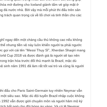
a khóa mở đường cho Iceland giành tấm vé góp mặt ở
ng đá nước nhà. Bởi vậy mà mỗi phút thi đấu trên sân
 trách quan trọng cả về lối chơi và tinh thần cho các
nghĩ ngay đến một chàng cầu thủ không cao nếu không
 thế nhưng tiền vệ này luôn khiến người ta phải ngước
 gọi với cái tên “Messi Thụy Sĩ”, Xherdan Shaqiri mang
orld Cup 2018 và được đánh giá là người sẽ tạo nên
rong trận hòa trước đối thủ mạnh là Brazil, mặc dù
vệ sinh năm 1991 đã làm rất tốt vai trò và cũng là người
 thi đấu cho Paris Saint-Germain tuy nhiên Neymar vẫn
một siêu sao. Mặc dù đội tuyển Brazil nhập cuộc không
ăm 1992 vẫn được giới chuyên môn và người hâm mộ kỳ
tích bất ngờ cho đội bóng áo vàng. Và có lẽ Neymar