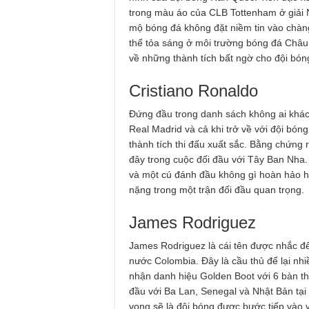
trong màu áo của CLB Tottenham ở giải N
mộ bóng đá không đặt niềm tin vào chàng
thể tỏa sáng ở môi trường bóng đá Châu
về những thành tích bất ngờ cho đội bó
Cristiano Ronaldo
Đứng đầu trong danh sách không ai khác c
Real Madrid và cả khi trở về với đội bó
thành tích thi đấu xuất sắc. Bằng chứng r
đây trong cuộc đối đầu với Tây Ban Nha.
và một cú đánh đầu không gì hoàn hảo h
nặng trong một trận đối đầu quan trọng
James Rodriguez
James Rodriguez là cái tên được nhắc đế
nước Colombia. Đây là cầu thủ để lại nh
nhận danh hiệu Golden Boot với 6 bàn t
đầu với Ba Lan, Senegal và Nhật Bản tạ
vọng sẽ là đội bóng được bước tiếp vào 