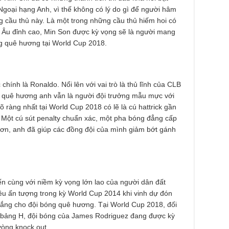
goại hạng Anh, vì thế không có lý do gì để người hâm
 cầu thủ này. Là một trong những cầu thủ hiếm hoi có
 Âu đỉnh cao, Min Son được kỳ vọng sẽ là người mang
ng quê hương tại World Cup 2018.
hính là Ronaldo. Nổi lên với vai trò là thủ lĩnh của CLB
ng quê hương anh vẫn là người đội trưởng mẫu mực với
õ ràng nhất tại World Cup 2018 có lẽ là cú hattrick gần
 Một cú sút penalty chuẩn xác, một pha bóng đẳng cấp
ơn, anh đã giúp các đồng đội của mình giảm bớt gánh
.
n cùng với niềm kỳ vọng lớn lao của người dân đất
iều ấn tượng trong kỳ World Cup 2014 khi vinh dự đón
hắng cho đội bóng quê hương. Tại World Cup 2018, đối
i bảng H, đội bóng của James Rodriguez đang được kỳ
vòng knock out.