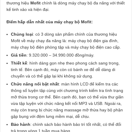
thương hiệu
Mofit
chính là dòng máy chạy bộ đa năng với thiết
kế tinh xảo và hiện đại.
Điểm hấp dẫn nhất của máy chạy bộ Mofit:
Chủng loại
: có 3 dòng sản phẩm chính của thương hiệu
Mofit về máy chạy đa năng là: máy chạy bộ điện gia đình,
máy chạy bộ điện phòng tập và máy chạy bộ điện cao cấp.
Giá tiền
: 9.320.000 – 34.990.000 đồng/máy.
Thiết kế
: hình dáng gọn nhẹ theo phong cách sang trọng,
tinh tế. Bên cạnh đó, máy còn có bánh xe để dễ dàng di
chuyển và có thể gập lại khi không sử dụng.
Chức năng nổi bật nhất
: màn hình LCD để kiểm tra các
thông số luyện tập cùng với chương trình kiểm tra tình trạng
mỡ thừa trong cơ thể. Bên cạnh đó, bạn có thể vừa thư giãn
vừa tập luyện với chức năng kết nối MP3 và USB. Ngoài ra,
máy còn trang bị chức năng massage mỡ thừa hay bộ phận
gập bụng với đệm lưng mềm mại, dễ chịu.
Bảo hành
: chính sách bảo hành bảo trì tốt nhất, có thể đổi
trả trong vòng 1 tuần mua hàng.