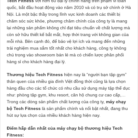
Tech Fitness
với hơn 60 đại lý chính hãng trên phạm vi toàn
quốc, bắt đầu hoạt động vào năm 2010 và có trụ sở chính ở Hà
Nội. Là một bậc thầy trong lĩnh vực kinh doanh các thiết bị
chăm sóc sức khỏe, phương châm chính của công ty là mang
lại những sản phẩm không chỉ đạt tiêu chuẩn về chất lượng mà
còn sở hữu thiết kế bắt mắt, hợp thời trang với không gian của
mỗi nhà. Bên cạnh đó, để bảo vệ lợi ích và mang đến những
trải nghiệm mua sắm tốt nhất cho khách hàng, công ty không
chú trọng vào showroom bán lẻ mà có chiến lược phân phối
hàng sỉ cho khách hàng đại lý.
Thương hiệu Tech Fitness
hiện nay là “người bạn tập gym”
thân quen của nhiều gia đình Việt đồng thời cũng là lựa chọn
hàng đầu cho các tổ chức có nhu cầu sử dụng máy tập thể dục
như: phòng tập gym, khu resort, căn hộ chung cư cao cấp,…
Trong các dòng sản phẩm chất lượng của công ty,
máy chạy
bộ Tech Fitness
là sản phẩm chính và nổi bật nhất, đang thu
hút sự lựa chọn của nhiều khách hàng hiện nay.
Điểm hấp dẫn nhất của máy chạy bộ thương hiệu Tech
Fitness: