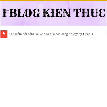
Địa điểm đổi bằng lái xe ô tô quá hạn đáng tin cậy tại Quận 3
Trung tâm nào học thi giấy phép lái xe hạng A (A2 cũ), A1 uy tín tại 