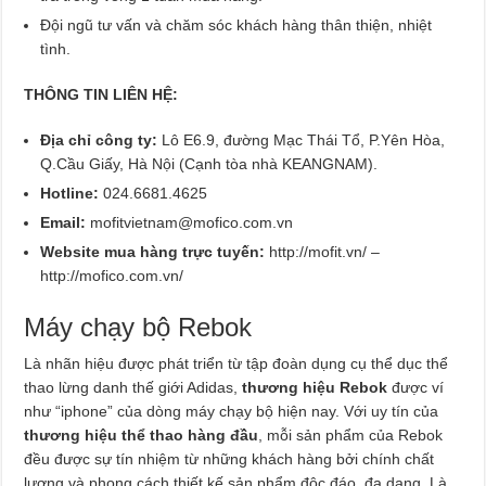
Đội ngũ tư vấn và chăm sóc khách hàng thân thiện, nhiệt
tình.
THÔNG TIN LIÊN HỆ:
Địa chỉ công ty:
Lô E6.9, đường Mạc Thái Tổ, P.Yên Hòa,
Q.Cầu Giấy, Hà Nội (Cạnh tòa nhà KEANGNAM).
Hotline:
024.6681.4625
Email:
mofitvietnam@mofico.com.vn
Website mua hàng trực tuyến:
http://mofit.vn/ –
http://mofico.com.vn/
Máy chạy bộ Rebok
Là nhãn hiệu được phát triển từ tập đoàn dụng cụ thể dục thể
thao lừng danh thế giới Adidas,
thương hiệu Rebok
được ví
như “iphone” của dòng máy chạy bộ hiện nay. Với uy tín của
thương hiệu thể thao hàng đầu
, mỗi sản phẩm của Rebok
đều được sự tín nhiệm từ những khách hàng bởi chính chất
lượng và phong cách thiết kế sản phẩm độc đáo, đa dạng. Là