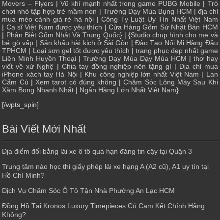
Movers – Flyers
|
Vũ khí mạnh nhất trong game PUBG Mobile
|
Trò
chơi nhỏ tập hợp trẻ mầm non
|
Trường Dạy Múa Bụng HCM
|
địa chỉ
mua mèo cảnh giá rẻ hà nội
|
Công Ty Luật Uy Tín Nhất Việt Nam
|
Ca sĩ Việt Nam được yêu thích
| Cửa
Hàng Gốm Sứ Nhật Bản HCM
|
Phân Biệt Gốm Nhật Và Trung Quốc
} | {
Studio chụp hình cho mẹ và
bé gò vấp
|
Sân khấu hài kịch ở Sài Gòn
|
Đào Tạo Nối Mi Hàng Đầu
TPHCM
|
Loại sơn gel tốt được yêu thích
|
trang phục đẹp nhất game
Liên Minh Huyền Thoại
|
Trường Dạy Múa Dạy Múa HCM
|
thơ hay
viết về xứ Nghệ
|
Chia tay đồng nghiệp nên tặng gì
|
Địa chỉ mua
iPhone xách tay Hà Nội
|
Khu công nghiệp lớn nhất Việt Nam
|
Lan
Cẩm Cù
|
Xem tarot có đúng không
|
Chăm Sóc Lông Mày Sau Khi
Xăm Bong Nhanh Nhất
|
Ngân Hàng Lớn Nhất Việt Nam
}
[/wpts_spin]
Bài Viết Mới Nhất
Địa điểm đổi bằng lái xe ô tô quá hạn đáng tin cậy tại Quận 3
Trung tâm nào học thi giấy phép lái xe hạng A (A2 cũ), A1 uy tín tại
Hồ Chí Minh?
Dịch Vụ Chăm Sóc Ô Tô Tận Nhà Phường An Lạc HCM
Đồng Hồ Tại Kronos Luxury Timepieces Có Cam Kết Chính Hãng
Không?