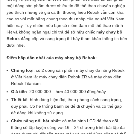
một dòng sản phẩm được nhiều tín đồ thể thao chuyên nghiệp
yêu thích nhưng về giá cả thì thương hiệu Rebok vẫn còn khá
cao so với mặt bằng chung theo thu nhập của người Việt Nam
hiện nay. Tuy nhiên, nếu bạn có niềm đam mê thể thao mãnh
liệt và không ngần ngại chi trả để sở hữu chiếc
máy chạy bộ
Rebok
đẳng cấp và sang trọng thì hãy tham khảo thông tin bên
dưới nhé.
Điểm hấp dẫn nhất của máy chạy bộ Rebok:
Chủng loại
: có 2 dòng sản phẩm máy chạy đa năng Rebok
ở Việt Nam là: máy chạy điện Rebok ZR và máy chạy điện
Rebok Titanium.
Giá tiền
: 20.000.000 – hơn 40.000.000 đồng/máy.
Thiết kế
: hình dáng hiện đại, theo phong cách sang trọng,
quý phái. Có hệ thống bánh xe để di chuyển và có thể gập
dễ dàng khi không sử dụng.
Chức năng nổi bật nhất
: có màn hình LCD để theo dõi
thông số tập luyện cùng với 16 – 24 chương trình bài tập đa
dạng được cài đặt sẵn trong máy và người dùng cũng có thể