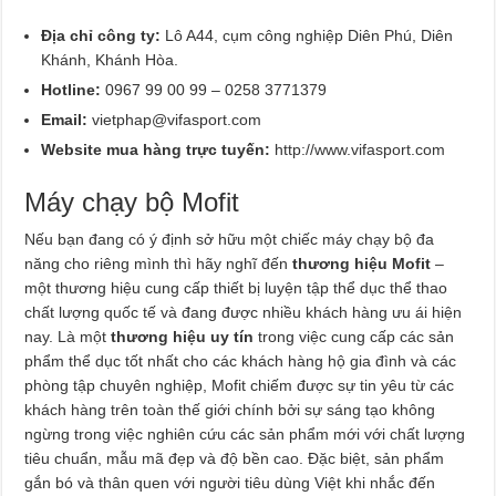
Địa chỉ công ty:
Lô A44, cụm công nghiệp Diên Phú, Diên
Khánh, Khánh Hòa.
Hotline:
0967 99 00 99 – 0258 3771379
Email:
vietphap@vifasport.com
Website mua hàng trực tuyến:
http://www.vifasport.com
Máy chạy bộ Mofit
Nếu bạn đang có ý định sở hữu một chiếc máy chạy bộ đa
năng cho riêng mình thì hãy nghĩ đến
thương hiệu Mofit
–
một thương hiệu cung cấp thiết bị luyện tập thể dục thể thao
chất lượng quốc tế và đang được nhiều khách hàng ưu ái hiện
nay. Là một
thương hiệu uy tín
trong việc cung cấp các sản
phẩm thể dục tốt nhất cho các khách hàng hộ gia đình và các
phòng tập chuyên nghiệp, Mofit chiếm được sự tin yêu từ các
khách hàng trên toàn thế giới chính bởi sự sáng tạo không
ngừng trong việc nghiên cứu các sản phẩm mới với chất lượng
tiêu chuẩn, mẫu mã đẹp và độ bền cao. Đặc biệt, sản phẩm
gắn bó và thân quen với người tiêu dùng Việt khi nhắc đến