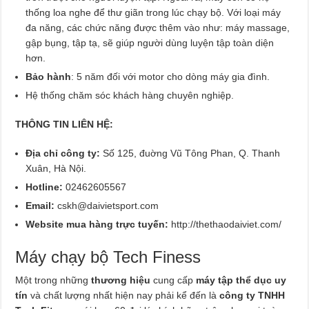
thống loa nghe để thư giãn trong lúc chạy bộ. Với loại máy
đa năng, các chức năng được thêm vào như: máy massage,
gập bụng, tập tạ, sẽ giúp người dùng luyện tập toàn diện
hơn.
Bảo hành
: 5 năm đối với motor cho dòng máy gia đình.
Hệ thống chăm sóc khách hàng chuyên nghiệp.
THÔNG TIN LIÊN HỆ:
Địa chỉ công ty:
Số 125, đuờng Vũ Tông Phan, Q. Thanh
Xuân, Hà Nội.
Hotline:
02462605567
Email:
cskh@daivietsport.com
Website mua hàng trực tuyến:
http://thethaodaiviet.com/
Máy chạy bộ Tech Finess
Một trong những
thương hiệu
cung cấp
máy tập thể dục uy
tín
và chất lượng nhất hiện nay phải kể đến là
công ty TNHH