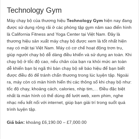
Technology Gym
Máy chạy bộ của thương hiệu
Technology Gym
hiện nay đang
được sử dụng rộng rãi ở các phòng tập gym năm sao điển hình
là California Fitness and Yoga Center tại Việt Nam. Đây là
thương hiệu sản xuất máy chạy bộ được xem là tốt nhất hiện
nay có mặt tại Việt Nam. Máy có cơ chế hoạt động trơn tru,
giúp người chạy bộ dễ dàng điều khiển và sử dụng an toàn. Khi
chạy bộ ở tốc độ cao, nếu chân của bạn ra khỏi mức an toàn
dễ khiến bạn bị ngã thì bàn chạy bộ sẽ báo hiệu để bạn biết
được điều đó để tránh chấn thương trong lúc luyện tập. Ngoài
ra, máy còn có màn hình hiển thị các thông số khi chạy bộ như:
tốc độ chạy, khoảng cách, calories, nhịp tim,… Điều đặc biệt
nhất là màn hình có thể dùng để lướt web, xem phim, nghe
nhạc nếu kết nối với internet, giúp bạn giải trí trong suốt quá
trình luyện tập.
Giá bán:
khoảng £6,190.00 – £7,000.00