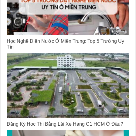
Học Nghề Điện Nước Ở Miền Trung: Top 5 Trường Uy
Tín
Đăng Ký Học Thi Bằng Lái Xe Hạng C1 HCM Ở Đâu?