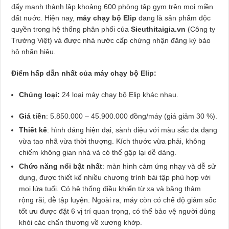
đẩy mạnh thành lập khoảng 600 phòng tập gym trên mọi miền
đất nước. Hiện nay,
máy chạy bộ Elip
đang là sản phẩm độc
quyền trong hệ thống phân phối của
Sieuthitaigia.vn
(Công ty
Trường Việt) và được nhà nước cấp chứng nhận đăng ký bảo
hộ nhãn hiệu.
Điểm hấp dẫn nhất của máy chạy bộ Elip:
Chủng loại:
24 loại máy chạy bộ Elip khác nhau.
Giá tiền
: 5.850.000 – 45.900.000 đồng/máy (giá giảm 30 %).
Thiết kế
: hình dáng hiện đại, sành điệu với màu sắc đa dạng
vừa tao nhã vừa thời thượng. Kích thước vừa phải, không
chiếm không gian nhà và có thể gập lại dễ dàng.
Chức năng nổi bật nhất
: màn hình cảm ứng nhạy và dễ sử
dụng, được thiết kế nhiều chương trình bài tập phù hợp với
mọi lứa tuổi. Có hệ thống điều khiển từ xa và băng thảm
rộng rãi, dễ tập luyện. Ngoài ra, máy còn có chế độ giảm sốc
tốt ưu được đặt 6 vị trí quan trọng, có thể bảo vệ người dùng
khỏi các chấn thương về xương khớp.