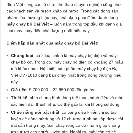
đình Việt cùng các tổ chức thể thao chuyên nghiệp cũng như
các khách sạn và resort khắp cả nước. Trong các dòng sản
phẩm của thương hiệu này, nhất định phải điểm danh dòng
máy chạy bộ Đại Việt
– luôn nằm trong top đầu khi đánh giá
loại máy chạy điện chất lượng nhất hiện nay.
Điểm hấp dẫn nhất của máy chạy bộ Đại Việt:
Chủng loại
: có 2 loại chính là máy chạy bộ điện và máy
chạy bộ cơ. Trong đó, máy chạy bộ điện có khoảng 27 mẫu
mã khác nhau. Đặc biệt, sản phẩm máy chạy bộ điện Đại
Việt DV -1818 đang bán chạy nhất trong dòng thương hiệu
này.
Giá tiền
: 9.700.000 – 22.950.000 đồng/máy.
Thiết kế
: nhìn chung hình dáng thể thao, sành điệu và màu
sắc hiện đại, thanh nhã. Có thể gấp lại khi không sử dụng.
Chức năng nổi bật nhất
: có bảng điều khiển chỉ số tập
luyện dễ dàng sử dụng và 12 chương trình bài tập được cài
đặt sẵn trong máy. Sàn chạy rộng có độ nhám giúp chống
trơn trượt cho người luyện tập. Ngoài ra, máy còn có hệ