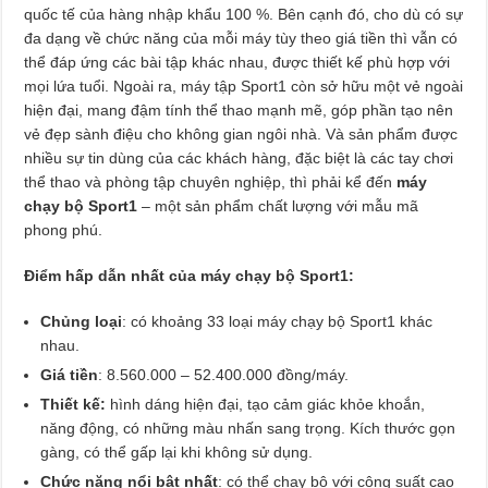
quốc tế của hàng nhập khẩu 100 %. Bên cạnh đó, cho dù có sự
đa dạng về chức năng của mỗi máy tùy theo giá tiền thì vẫn có
thể đáp ứng các bài tập khác nhau, được thiết kế phù hợp với
mọi lứa tuổi. Ngoài ra, máy tập Sport1 còn sở hữu một vẻ ngoài
hiện đại, mang đậm tính thể thao mạnh mẽ, góp phần tạo nên
vẻ đẹp sành điệu cho không gian ngôi nhà. Và sản phẩm được
nhiều sự tin dùng của các khách hàng, đặc biệt là các tay chơi
thể thao và phòng tập chuyên nghiệp, thì phải kể đến
máy
chạy bộ Sport1
– một sản phẩm chất lượng với mẫu mã
phong phú.
Điểm hấp dẫn nhất của máy chạy bộ Sport1:
Chủng loại
: có khoảng 33 loại máy chạy bộ Sport1 khác
nhau.
Giá tiền
: 8.560.000 – 52.400.000 đồng/máy.
Thiết kế:
hình dáng hiện đại, tạo cảm giác khỏe khoắn,
năng động, có những màu nhấn sang trọng. Kích thước gọn
gàng, có thể gấp lại khi không sử dụng.
Chức năng nổi bật nhất
: có thể chạy bộ với công suất cao