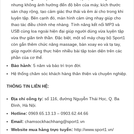
nhưng không ảnh hưởng đến độ bền của máy, kích thước
sàn chạy rộng, tạo cảm giác thư thái và êm ái cho trong khi
luyện tập. Bên cạnh đó, màn hình cảm ứng nhạy giúp cho
thao tác điều chỉnh nhẹ nhàng. Tính năng kết nối MP3 và
USB cùng loa ngoài hiện đại giúp người dùng vừa luyện tập
vừa thư giãn tinh thần. Đặc biệt, một số máy chạy bộ Sport1
còn gắn thêm chức năng massage, bàn xoay eo và tạ tay,
giúp người dùng thực hiện nhiều bài tập toàn diện trên các
phần của cơ thể.
Bảo hành
: 5 năm và bảo trì trọn đời.
Hệ thống chăm sóc khách hàng thân thiện và chuyên nghiệp.
THÔNG TIN LIÊN HỆ:
Địa chỉ công ty:
số 116, đường Nguyễn Thái Học, Q. Ba
Đình, Hà Nội.
Hotline:
0969.65.13.13 – 0903.62.44.66
Email:
chamsockhachhang@sport1.vn
Website mua hàng trực tuyến:
http://www.sport1.vn/