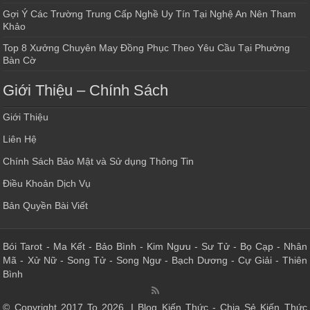
Gợi Ý Các Trường Trung Cấp Nghề Uy Tín Tại Nghệ An Nên Tham
Khảo
Top 8 Xưởng Chuyên May Đồng Phục Theo Yêu Cầu Tại Phường
Bàn Cờ
Giới Thiệu – Chính Sách
Giới Thiệu
Liên Hệ
Chính Sách Bảo Mật và Sử dụng Thông Tin
Điều Khoản Dịch Vụ
Bản Quyền Bài Viết
Bói Tarot
-
Ma Kết
-
Bảo Bình
-
Kim Ngưu
-
Sư Tử
-
Bọ Cạp
-
Nhân
Mã
-
Xử Nữ
-
Song Tử
-
Song Ngư
-
Bạch Dương
-
Cự Giải
-
Thiên
Bình
© Copyright 2017 To 2026, I Blog Kiến Thức - Chia Sẻ Kiến Thức