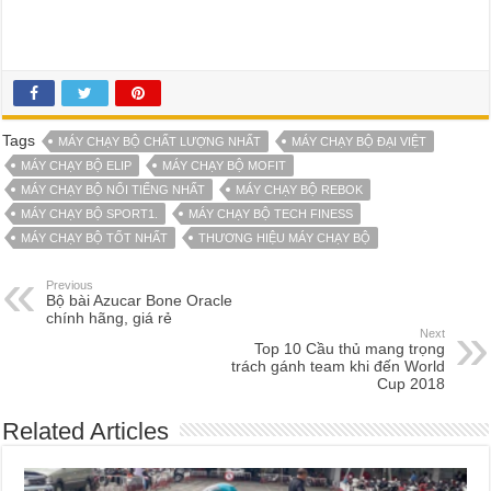
Tags
MÁY CHẠY BỘ CHẤT LƯỢNG NHẤT
MÁY CHẠY BỘ ĐẠI VIỆT
MÁY CHẠY BỘ ELIP
MÁY CHẠY BỘ MOFIT
MÁY CHẠY BỘ NỔI TIẾNG NHẤT
MÁY CHẠY BỘ REBOK
MÁY CHẠY BỘ SPORT1.
MÁY CHẠY BỘ TECH FINESS
MÁY CHẠY BỘ TỐT NHẤT
THƯƠNG HIỆU MÁY CHẠY BỘ
Previous
Bộ bài Azucar Bone Oracle
chính hãng, giá rẻ
Next
Top 10 Cầu thủ mang trọng
trách gánh team khi đến World
Cup 2018
Related Articles