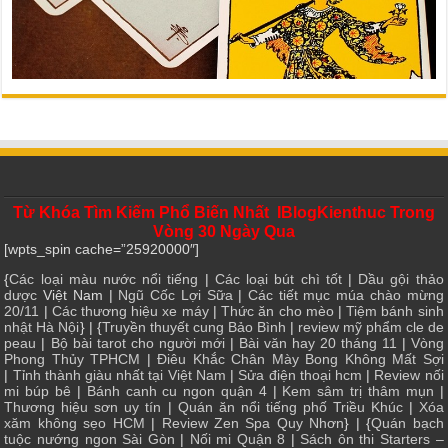
Từ Khóa Tìm Kiếm Phổ Biến Nhất IBlogKienthuc Trong
Vòng 30 Ngày Qua
[wpts_spin cache=”25920000″]
{
Các loại màu nước nổi tiếng
|
Các loại bút chì tốt
|
Dầu gội thảo
dược
Việt Nam |
Ngũ Cốc Lợi Sữa
|
Các tiết mục múa chào mừng
20/11
|
Các thương hiệu xe máy
|
Thức ăn cho mèo
|
Tiệm bánh sinh
nhật Hà Nội
} | {
Truyền thuyết cung Bảo Bình
|
review mỹ phẩm cle de
peau
|
Bộ bài tarot cho người mới
|
Bài văn hay 20 tháng 11
|
Vòng
Phong Thủy TPHCM
|
Điêu Khắc Chân Mày Bong Không Mất Sợi
|
Tỉnh thành giàu nhất tại Việt Nam
|
Sửa điện thoại hcm
|
Review nối
mi búp bê
|
Bánh canh cu ngon quận 4
|
Kem sâm trị thâm mụn
|
Thương hiệu sơn uy tín
|
Quán ăn nổi tiếng phố Triều Khúc
|
Xóa
xăm không sẹo HCM
|
Review Zen Spa Quy Nhơn
} | {
Quán bạch
tuộc nướng ngon Sài Gòn
|
Nối mi Quận 8
|
Sách ôn thi Starters –