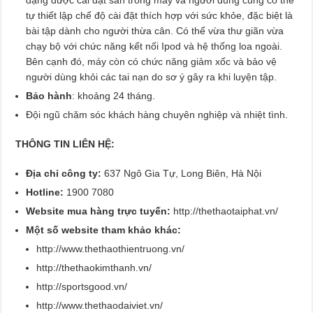
tự thiết lập chế độ cài đặt thích hợp với sức khỏe, đặc biệt là
bài tập dành cho người thừa cân. Có thể vừa thư giãn vừa
chạy bộ với chức năng kết nối Ipod và hệ thống loa ngoài.
Bên cạnh đó, máy còn có chức năng giảm xốc và bảo vệ
người dùng khỏi các tai nạn do sơ ý gây ra khi luyện tập.
Bảo hành
: khoảng 24 tháng.
Đội ngũ chăm sóc khách hàng chuyên nghiệp và nhiệt tình.
THÔNG TIN LIÊN HỆ:
Địa chỉ công ty:
637 Ngô Gia Tự, Long Biên, Hà Nội
Hotline:
1900 7080
Website mua hàng trực tuyến:
http://thethaotaiphat.vn/
Một số website tham khảo khác:
http://www.thethaothientruong.vn/
http://thethaokimthanh.vn/
http://sportsgood.vn/
http://www.thethaodaiviet.vn/