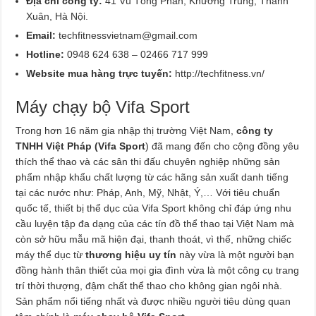
Địa chỉ công ty:
41 Vũ Tông Phan, Khương Trung, Thanh
Xuân, Hà Nội.
Email:
techfitnessvietnam@gmail.com
Hotline:
0948 624 638 – 02466 717 999
Website mua hàng trực tuyến:
http://techfitness.vn/
Máy chạy bộ Vifa Sport
Trong hơn 16 năm gia nhập thị trường Việt Nam,
công ty
TNHH Việt Pháp (Vifa Sport
) đã mang đến cho cộng đồng yêu
thích thể thao và các sân thi đấu chuyên nghiệp những sản
phẩm nhập khẩu chất lượng từ các hãng sản xuất danh tiếng
tại các nước như: Pháp, Anh, Mỹ, Nhật, Ý,… Với tiêu chuẩn
quốc tế, thiết bị thể dục của Vifa Sport không chỉ đáp ứng nhu
cầu luyện tập đa dạng của các tín đồ thể thao tại Việt Nam mà
còn sở hữu mẫu mã hiện đại, thanh thoát, vì thế, những chiếc
máy thể dục từ
thương hiệu uy tín
này vừa là một người bạn
đồng hành thân thiết của mọi gia đình vừa là một công cụ trang
trí thời thượng, đậm chất thể thao cho không gian ngôi nhà.
Sản phẩm nổi tiếng nhất và được nhiều người tiêu dùng quan