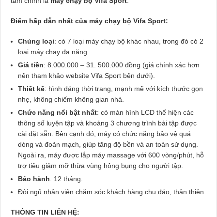
tâm chính là
máy chạy bộ Vifa Sport
.
Điểm hấp dẫn nhất của máy chạy bộ Vifa Sport:
Chủng loại
: có 7 loại máy chạy bộ khác nhau, trong đó có 2
loại máy chạy đa năng.
Giá tiền
: 8.000.000 – 31. 500.000 đồng (giá chính xác hơn
nên tham khảo website Vifa Sport bên dưới).
Thiết kế
: hình dáng thời trang, mạnh mẽ với kích thước gọn
nhẹ, không chiếm không gian nhà.
Chức năng nổi bật nhất
: có màn hình LCD thể hiện các
thông số luyện tập và khoảng 3 chương trình bài tập được
cài đặt sẵn. Bên cạnh đó, máy có chức năng bảo vệ quá
dòng và đoản mạch, giúp tăng độ bền và an toàn sử dụng.
Ngoài ra, máy được lắp máy massage với 600 vòng/phút, hỗ
trợ tiêu giảm mỡ thừa vùng hông bụng cho người tập.
Bảo hành
: 12 tháng.
Đội ngũ nhân viên chăm sóc khách hàng chu đáo, thân thiện.
THÔNG TIN LIÊN HỆ: