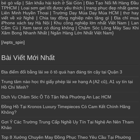
bé gò vấp
|
Sân khấu hài kịch ở Sài Gòn
|
Đào Tạo Nối Mi Hàng Đầu
TPHCM
|
Loại sơn gel tốt được yêu thích
|
trang phục đẹp nhất game
Liên Minh Huyền Thoại
|
Trường Dạy Múa Dạy Múa HCM
|
thơ hay
viết về xứ Nghệ
|
Chia tay đồng nghiệp nên tặng gì
|
Địa chỉ mua
iPhone xách tay Hà Nội
|
Khu công nghiệp lớn nhất Việt Nam
|
Lan
Cẩm Cù
|
Xem tarot có đúng không
|
Chăm Sóc Lông Mày Sau Khi
Xăm Bong Nhanh Nhất
|
Ngân Hàng Lớn Nhất Việt Nam
}
[/wpts_spin]
Bài Viết Mới Nhất
Địa điểm đổi bằng lái xe ô tô quá hạn đáng tin cậy tại Quận 3
Trung tâm nào học thi giấy phép lái xe hạng A (A2 cũ), A1 uy tín tại
Hồ Chí Minh?
Dịch Vụ Chăm Sóc Ô Tô Tận Nhà Phường An Lạc HCM
Đồng Hồ Tại Kronos Luxury Timepieces Có Cam Kết Chính Hãng
Không?
Gợi Ý Các Trường Trung Cấp Nghề Uy Tín Tại Nghệ An Nên Tham
Khảo
Top 8 Xưởng Chuyên May Đồng Phục Theo Yêu Cầu Tại Phường