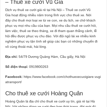
– Thuê xe cưới Vũ Gia
Dịch vụ thuê xe cưới giá rẻ tại Hà Nội – Thuê xe cưới Vũ
Gia hoạt động nhiều năm trong lĩnh vực cho thuê xe. Nới
đây cho thuê mọi loại xe từ xe con, xe du lịch, xe chở khách
phục vụ mọi nhu cầu của bạn. Mọi nhu cầu thuê xe cưới hỏi,
làm việc, thuê xe theo tháng, xe đi tham quan thắng cảnh, lễ
hội đều được phục vụ chu đáo. Với đội ngũ lái xe nhiều kinh
nghiệm phục vụ tận tình sẽ giúp các bạn có những chuyến đi
vô cùng thoải mái, hài lòng.
Địa chỉ:
54/79 Dương Quảng Hàm, Cầu giấy, Hà Nội
Số điện thoại:
0919800263
Facebook:
https://www.facebook.com/chothuexecuoigiare.vugi
atransport/
Cho thuê xe cưới Hoàng Quân
Hoàng Quân là địa chỉ cho thuê xe cưới uy tín, giá rẻ tại Hà
Nội. Với những dòng xe cưới đẹp hợp thời trang, đời mới đủ