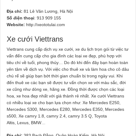
Địa chỉ:
81 Lê Văn Lương, Hà Nội
Số điện thoại
: 913 909 155
Website:
http://xeototulai.com
Xe cưới Viettrans
Viettrans cung cấp dịch vụ xe cưới, xe du lịch trọn gói từ việc tư
vấn đến cung cấp cho gia đình các loại xe đẹp, phù hợp với
tiêu chí về tuổi, phong thủy… Do đó khi đến đây bạn hoàn toàn
yên tâm về dịch vụ. Với việc cho thuê xe và làm hoa cho cô dâu
chú rể sẽ giúp bạn bớt thời gian chuẩn bị trong ngày vui. Khi
đến thuê xe các bạn sẽ được tư vấn chọn xe với màu sắc, đời
xe cũng như dòng xe, hãng xe. Đồng thời được chọn các loại
hoa, xe hoa đẹp nhất với giá thành rẻ nhất. Xe cưới Viettrans
có nhiều loại xe cho bạn lựa chọn như: Xe Mercedes E250,
Mercedes S300, Mercedes E280, Mercedes E350, Mercedes
s500, Xe camry 1.8, camry 2.4, camry 3.5 Q, Toyota
Altis, Lexus, BMW…
Địa chỉ:
383 Bạch Đằng, Quận Hoàn Kiếm, Hà Nội