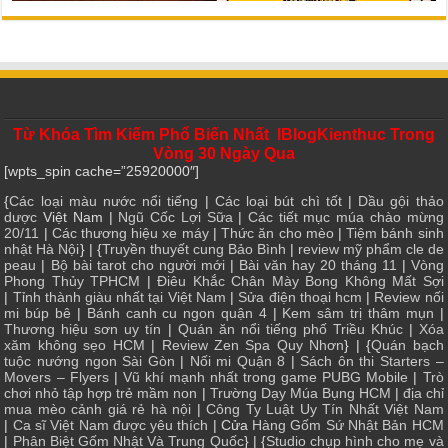
Từ Khóa Tìm Kiếm Phổ Biến Nhất IBlogKienthuc Trong
Vòng 30 Ngày Qua
[wpts_spin cache=”25920000″]
{
Các loại màu nước nổi tiếng
|
Các loại bút chì tốt
|
Dầu gội thảo
dược
Việt Nam |
Ngũ Cốc Lợi Sữa
|
Các tiết mục múa chào mừng
20/11
|
Các thương hiệu xe máy
|
Thức ăn cho mèo
|
Tiệm bánh sinh
nhật Hà Nội
} | {
Truyền thuyết cung Bảo Bình
|
review mỹ phẩm cle de
peau
|
Bộ bài tarot cho người mới
|
Bài văn hay 20 tháng 11
|
Vòng
Phong Thủy TPHCM
|
Điêu Khắc Chân Mày Bong Không Mất Sợi
|
Tỉnh thành giàu nhất tại Việt Nam
|
Sửa điện thoại hcm
|
Review nối
mi búp bê
|
Bánh canh cu ngon quận 4
|
Kem sâm trị thâm mụn
|
Thương hiệu sơn uy tín
|
Quán ăn nổi tiếng phố Triều Khúc
|
Xóa
xăm không sẹo HCM
|
Review Zen Spa Quy Nhơn
} | {
Quán bạch
tuộc nướng ngon Sài Gòn
|
Nối mi Quận 8
|
Sách ôn thi Starters –
Movers – Flyers
|
Vũ khí mạnh nhất trong game PUBG Mobile
|
Trò
chơi nhỏ tập hợp trẻ mầm non
|
Trường Dạy Múa Bụng HCM
|
địa chỉ
mua mèo cảnh giá rẻ hà nội
|
Công Ty Luật Uy Tín Nhất Việt Nam
|
Ca sĩ Việt Nam được yêu thích
| Cửa
Hàng Gốm Sứ Nhật Bản HCM
|
Phân Biệt Gốm Nhật Và Trung Quốc
} | {
Studio chụp hình cho mẹ và