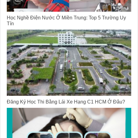
Học Nghề Điện Nước Ở Miền Trung: Top 5 Trường Uy
Tín
Đăng Ký Học Thi Bằng Lái Xe Hạng C1 HCM Ở Đâu?