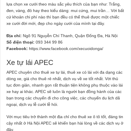
lựa chọn xe cưới theo màu sắc yêu thích của bạn như: Trắng,
đen, vàng, đỏ hay theo kiểu dáng: mui cứng, mui trần… Với bất
cứ khoản chi phí nào thì bạn đều có thể thuê được một chiếc
xe cưới đời mới, đẹp cho ngày cưới của mình tại đây.
Địa chỉ:
Ngõ 91 Nguyễn Chí Thanh, Quận Đống Đa, Hà Nội
Số điện thoại:
093 344 99 86
Facebook:
https://www.facebook.com/xecuoidonga/
Xe tự lái APEC
APEC chuyên cho thuê xe tự lái, thuê xe có lái với đa dạng các
dòng xe, giá cho thuê rẻ nhất, dịch vụ về xe tốt nhất. Với thủ
tục đơn giản, nhanh gọn rất thuận tiện không phụ thuộc vào lái
xe hay ai khác. APEC sẽ luôn là người bạn đồng hành của các
bạn trong các chuyến đi cho công việc, các chuyến du lịch dã
ngoại, dịch vụ lễ cưới lễ hỏi.
Với mục tiêu trở thành một địa chỉ cho thuê xe ô tô tốt, đáng tin
cậy nhất ở Hà Nội APEC sẽ khiến bạn hài lòng về các dịch vụ ở
đây.