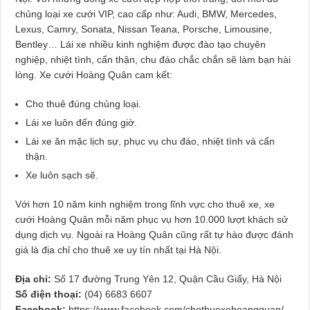
chủng loại xe cưới VIP, cao cấp như: Audi, BMW, Mercedes,
Lexus, Camry, Sonata, Nissan Teana, Porsche, Limousine,
Bentley… Lái xe nhiều kinh nghiệm được đào tạo chuyên
nghiệp, nhiệt tình, cẩn thận, chu đáo chắc chắn sẽ làm bạn hài
lòng. Xe cưới Hoàng Quân cam kết:
Cho thuê đúng chủng loại.
Lái xe luôn đến đúng giờ.
Lái xe ăn mặc lịch sự, phục vụ chu đáo, nhiệt tình và cẩn
thận.
Xe luôn sạch sẽ.
Với hơn 10 năm kinh nghiệm trong lĩnh vực cho thuê xe, xe
cưới Hoàng Quân mỗi năm phục vụ hơn 10.000 lượt khách sử
dụng dịch vụ. Ngoài ra Hoàng Quân cũng rất tự hào được đánh
giá là địa chỉ cho thuê xe uy tín nhất tại Hà Nội.
Địa chỉ:
Số 17 đường Trung Yên 12, Quận Cầu Giấy, Hà Nội
Số điện thoại:
(04) 6683 6607
Facebook:
https://www.facebook.com/chothuexehoangquan/