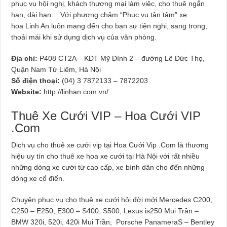
phục vụ hội nghị, khách thương mại làm việc, cho thuê ngắn
hạn, dài hạn….Với phương châm “Phục vụ tận tâm” xe
hoa Linh An luôn mang đến cho bạn sự tiện nghi, sang trọng,
thoải mái khi sử dụng dịch vụ của văn phòng.
Địa chỉ:
P408 CT2A – KĐT Mỹ Đình 2 – đường Lê Đức Thọ,
Quận Nam Từ Liêm, Hà Nội
Số điện thoại:
(04) 3 7872133 – 7872203
Website:
http://linhan.com.vn/
Thuê Xe Cưới VIP – Hoa Cưới VIP
.Com
Dịch vụ cho thuê xe cưới vip tại Hoa Cưới Vip .Com là thương
hiệu uy tín cho thuê xe hoa xe cưới tại Hà Nội với rất nhiều
những dòng xe cưới từ cao cấp, xe bình dân cho đến những
dòng xe cổ điển.
Chuyên phục vụ cho thuê xe cưới hỏi đời mới Mercedes C200,
C250 – E250, E300 – S400, S500; Lexus is250 Mui Trần –
BMW 320i, 520i, 420i Mui Trần; Porsche PanameraS – Bentley