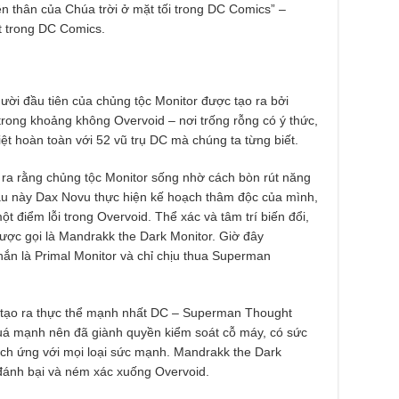
ện thân của Chúa trời ở mặt tối trong DC Comics” –
t trong DC Comics.
gười đầu tiên của chủng tộc Monitor được tạo ra bởi
trong khoảng không Overvoid – nơi trống rỗng có ý thức,
ệt hoàn toàn với 52 vũ trụ DC mà chúng ta từng biết.
 ra rằng chủng tộc Monitor sống nhờ cách bòn rút năng
Sau này Dax Novu thực hiện kế hoạch thâm độc của mình,
ột điểm lỗi trong Overvoid. Thể xác và tâm trí biến đổi,
ược gọi là Mandrakk the Dark Monitor. Giờ đây
ắn là Primal Monitor và chỉ chịu thua Superman
 tạo ra thực thể mạnh nhất DC – Superman Thought
quá mạnh nên đã giành quyền kiểm soát cỗ máy, có sức
ích ứng với mọi loại sức mạnh. Mandrakk the Dark
đánh bại và ném xác xuống Overvoid.