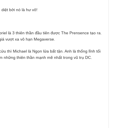
 diệt bởi nó là hư vô!
riel là 3 thiên thần đầu tiên được The Prensence tạo ra.
iá vượt xa vô hạn Megaverse.
u thì Michael là Ngọn lửa bất tận. Anh là thống lĩnh tối
ồm những thiên thần mạnh mẽ nhất trong vũ trụ DC.