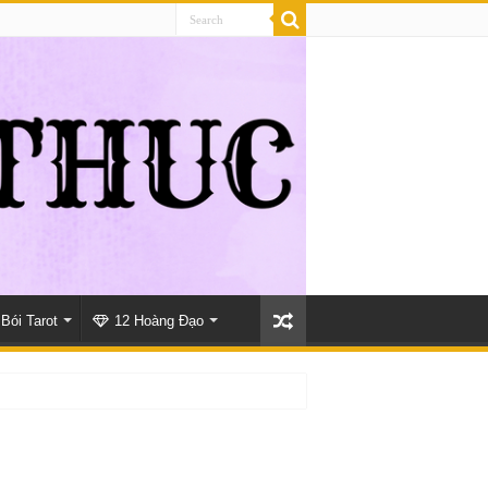
Bói Tarot
12 Hoàng Đạo