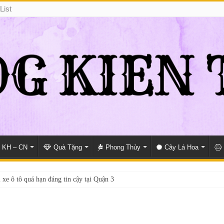
List
KH – CN
Quà Tặng
Phong Thủy
Cây Lá Hoa
 xe ô tô quá hạn đáng tin cậy tại Quận 3