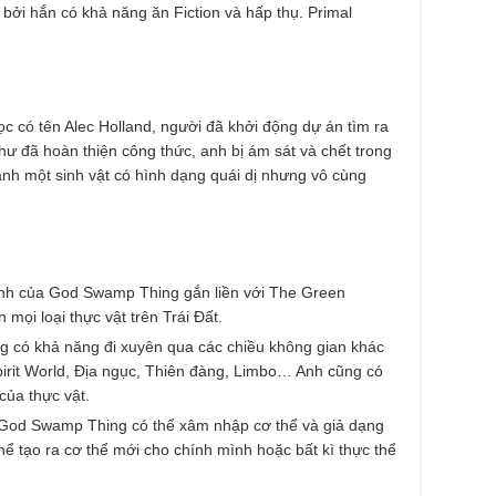
 bởi hắn có khả năng ăn Fiction và hấp thụ. Primal
c có tên Alec Holland, người đã khởi động dự án tìm ra
như đã hoàn thiện công thức, anh bị ám sát và chết trong
hành một sinh vật có hình dạng quái dị nhưng vô cùng
ạnh của God Swamp Thing gắn liền với The Green
mọi loại thực vật trên Trái Đất.
 có khả năng đi xuyên qua các chiều không gian khác
pirit World, Địa ngục, Thiên đàng, Limbo… Anh cũng có
 của thực vật.
 God Swamp Thing có thể xâm nhập cơ thể và giả dạng
hể tạo ra cơ thể mới cho chính mình hoặc bất kì thực thể