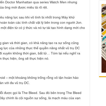
 đến Doctor Manhattan qua series Watch Men nhưng
ủa ông mới được miêu tả rõ rệt.
êu năng lực sau khi vô tình bị nhốt trong Máy khử
hoàn toàn các tính chất vật lý bên trong con người Jon.
 một điện từ có ý thức và nó tự tái tạo hình dạng mới cho
 gian và thời gian, có khả năng tạo ra sự sống cũng
g lực của những thực thể quyền năng nhất vũ trụ DC
 đi xuyên không thời gian, bất tử… Tóm lại nếu nghĩ ra
 thực hiện, ông sẽ thực hiện nó.
void – một khoảng không trống rỗng vô tận hoàn hảo
oàn với đa vũ trụ DC.
lỗi được gọi là The Bleed. Sau đó bên trong The Bleed
. Đây chính là cội nguồn sự sống, là mạch máu của vạn