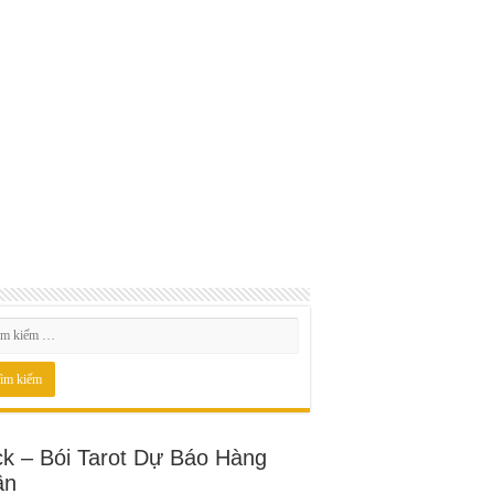
ck – Bói Tarot Dự Báo Hàng
ần