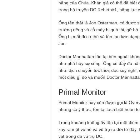
năng của Chúa. Khán giả có thể đã biết
trong bộ truyện DC Rebirth#1, năng lực c
Ông tên thật là Jon Osterman, có được si
trường riêng và cỗ máy bị quá tải, gỡ bỏ 
Ông bị mất đi cơ thể và tồn tại dưới dạng
Jon.
Doctor Manhattan tồn tại bên ngoài không
như phá hủy sự sống. Ông có đầy đủ năn
như: dịch chuyển tức thời, đọc suy nghĩ,
một điều gì đó và muốn Doctor Manhattan
Primal Monitor
Primal Monitor hay còn được gọi là Over
nhưng có ý thức, tồn tại tách biệt hoàn t
Trong khoảng không ấy tồn tại một điểm 
xảy ra một vụ nổ và vũ trụ ra đời từ đây
vật trong đa vũ trụ DC.