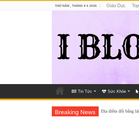
Giáo Dục
Top
THỨ NĂM , THÁNG 8 6 2026
Tin Tức
Sức Khỏe
Breaking News
Địa điểm đổi bằng lái