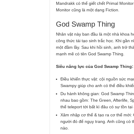
Mandrakk có thể giết chết Primal Monitor
Monitor cũng là một dạng Fiction.
God Swamp Thing
Nhân vật này ban đầu là một nhà khoa họ
công thức tái tạo sinh trắc học. Khi gần 
một đầm lầy. Sau khi hồi sinh, anh trở t
mạnh mẽ có tên God Swamp Thing.
Siêu năng lực của God Swamp Thing:
Điều khiển thực vật: cội nguồn sức m
Swampy giúp cho anh có thể điều khiển 
Du hành không gian: God Swamp Thing
nhau bao gồm: The Green, Afterlife, S
thể teleport tới bất kì đâu có sự tồn tại
Xâm nhập cơ thể & tạo ra cơ thể mới:
người đó để ngụy trang. Anh cũng có t
nào.