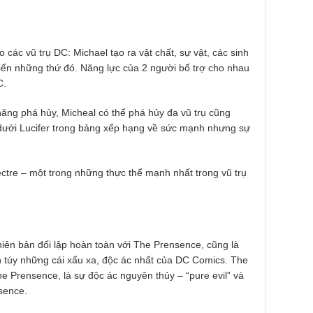
 các vũ trụ DC: Michael tạo ra vật chất, sự vật, các sinh
khiển những thứ đó. Năng lực của 2 người bổ trợ cho nhau
C.
năng phá hủy, Micheal có thể phá hủy đa vũ trụ cũng
 dưới Lucifer trong bảng xếp hạng về sức mạnh nhưng sự
ectre – một trong những thực thể mạnh nhất trong vũ trụ
hiên bản đối lập hoàn toàn với The Prensence, cũng là
n túy những cái xấu xa, độc ác nhất của DC Comics. The
he Prensence, là sự độc ác nguyên thủy – “pure evil” và
sence.