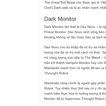
The Great Evil Beast còn được gọi là “Hi
God’s Dark-side và là ác nhân mạnh nhấ
Dark Monitor
Dark Monitor tên thật là Dax Novu – là n
Primal Monitor. Dax Novu sinh sống bên 
khoảng không vô tận hoàn hảo và tách bi
Dax Novu chu du khắp đa vũ trụ và nhận
lượng của đa vũ trụ một cách vô thức. 
rút năng lượng trực tiếp từ The Bleed – m
hắn trở thành Vampire Monitor hay còn đ
Mandarkk mạnh hơn cả người đã tạo ra h
Thourght Robot.
Mandrakk cũng chính là người góp phần
Robot. Tuy nhiên thực thể này có ý chí 
mạnh hiện thực hóa trí tưởng tượng & th
Monitor đã bị Superman Thought Robot 