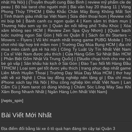
nhật Hà Nội
} | {
Truyền thuyết cung Bảo Bình
|
review mỹ phẩm cle de
peau
|
Bộ bài tarot cho người mới
|
Bài văn hay 20 tháng 11
|
Vòng
Phong Thủy TPHCM
|
Điêu Khắc Chân Mày Bong Không Mất Sợi
|
Tỉnh thành giàu nhất tại Việt Nam
|
Sửa điện thoại hcm
|
Review nối
mi búp bê
|
Bánh canh cu ngon quận 4
|
Kem sâm trị thâm mụn
|
Thương hiệu sơn uy tín
|
Quán ăn nổi tiếng phố Triều Khúc
|
Xóa
xăm không sẹo HCM
|
Review Zen Spa Quy Nhơn
} | {
Quán bạch
tuộc nướng ngon Sài Gòn
|
Nối mi Quận 8
|
Sách ôn thi Starters –
Movers – Flyers
|
Vũ khí mạnh nhất trong game PUBG Mobile
|
Trò
chơi nhỏ tập hợp trẻ mầm non
|
Trường Dạy Múa Bụng HCM
|
địa chỉ
mua mèo cảnh giá rẻ hà nội
|
Công Ty Luật Uy Tín Nhất Việt Nam
|
Ca sĩ Việt Nam được yêu thích
| Cửa
Hàng Gốm Sứ Nhật Bản HCM
|
Phân Biệt Gốm Nhật Và Trung Quốc
} | {
Studio chụp hình cho mẹ và
bé gò vấp
|
Sân khấu hài kịch ở Sài Gòn
|
Đào Tạo Nối Mi Hàng Đầu
TPHCM
|
Loại sơn gel tốt được yêu thích
|
trang phục đẹp nhất game
Liên Minh Huyền Thoại
|
Trường Dạy Múa Dạy Múa HCM
|
thơ hay
viết về xứ Nghệ
|
Chia tay đồng nghiệp nên tặng gì
|
Địa chỉ mua
iPhone xách tay Hà Nội
|
Khu công nghiệp lớn nhất Việt Nam
|
Lan
Cẩm Cù
|
Xem tarot có đúng không
|
Chăm Sóc Lông Mày Sau Khi
Xăm Bong Nhanh Nhất
|
Ngân Hàng Lớn Nhất Việt Nam
}
[/wpts_spin]
Bài Viết Mới Nhất
Địa điểm đổi bằng lái xe ô tô quá hạn đáng tin cậy tại Quận 3