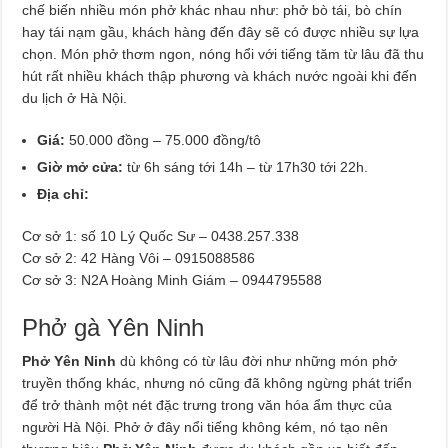
chế biến nhiều món phở khác nhau như: phở bò tái, bò chín
hay tái nạm gầu, khách hàng đến đây sẽ có được nhiều sự lựa
chọn. Món phở thơm ngon, nóng hổi với tiếng tăm từ lâu đã thu
hút rất nhiều khách thập phương và khách nước ngoài khi đến
du lịch ở Hà Nội.
Giá:
50.000 đồng – 75.000 đồng/tô
Giờ mở cửa:
từ 6h sáng tới 14h – từ 17h30 tới 22h.
Địa chỉ:
Cơ sở 1: số 10 Lý Quốc Sư – 0438.257.338
Cơ sở 2: 42 Hàng Vôi – 0915088586
Cơ sở 3: N2A Hoàng Minh Giám – 0944795588
Phở gà Yên Ninh
Phở Yên Ninh
dù không có từ lâu đời như những món phở
truyền thống khác, nhưng nó cũng đã không ngừng phát triển
để trở thành một nét đặc trưng trong văn hóa ẩm thực của
người Hà Nội. Phở ở đây nổi tiếng không kém, nó tạo nên