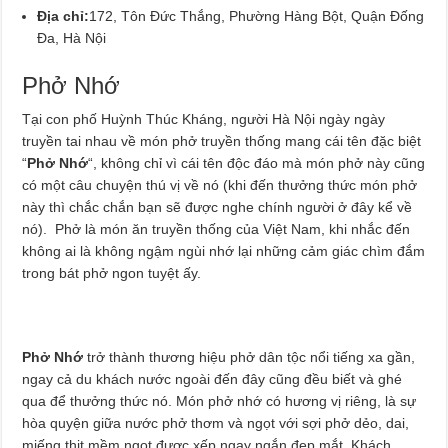
Địa chỉ:
172, Tôn Đức Thắng, Phường Hàng Bột, Quận Đống
Đa, Hà Nội
Phở Nhớ
Tại con phố Huỳnh Thúc Kháng, người Hà Nội ngày ngày
truyền tai nhau về món phở truyền thống mang cái tên đặc biệt
“
Phở Nhớ
“, không chỉ vì cái tên độc đáo mà món phở này cũng
có một câu chuyện thú vị về nó (khi đến thưởng thức món phở
này thì chắc chắn bạn sẽ được nghe chính người ở đây kể về
nó). Phở là món ăn truyền thống của Việt Nam, khi nhắc đến
không ai là không ngậm ngùi nhớ lại những cảm giác chìm đắm
trong bát phở ngon tuyệt ấy.
Phở Nhớ
trở thành thương hiệu phở dân tộc nổi tiếng xa gần,
ngay cả du khách nước ngoài đến đây cũng đều biết và ghé
qua để thưởng thức nó. Món phở nhớ có hương vị riêng, là sự
hòa quyện giữa nước phở thơm và ngọt với sợi phở dẻo, dai,
miếng thịt mềm ngọt được xếp ngay ngắn đẹp mắt. Khách