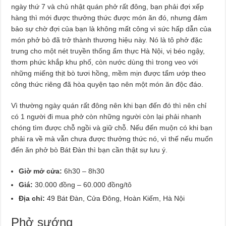
ngày thứ 7 và chủ nhật quán phở rất đông, bạn phải đợi xếp
hàng thì mới được thưởng thức được món ăn đó, nhưng đảm
bảo sự chờ đợi của bạn là không mất công vì sức hấp dẫn của
món phở bò đã trở thành thương hiệu này. Nó là tô phở đặc
trưng cho một nét truyền thống ẩm thực Hà Nội, vị béo ngậy,
thơm phức khắp khu phố, còn nước dùng thì trong veo với
những miếng thịt bò tươi hồng, mềm mịn được tẩm ướp theo
công thức riêng đã hòa quyện tạo nên một món ăn độc đáo.
Vì thường ngày quán rất đông nên khi bạn đến đó thì nên chỉ
có 1 người đi mua phở còn những người còn lại phải nhanh
chóng tìm được chỗ ngồi và giữ chỗ. Nếu đến muộn có khi bạn
phải ra về mà vẫn chưa được thưởng thức nó, vì thế nếu muốn
đến ăn phở bò Bát Đàn thì bạn cần thật sự lưu ý.
Giờ mở cửa:
6h30 – 8h30
Giá:
30.000 đồng – 60.000 đồng/tô
Địa chỉ:
49 Bát Đàn, Cửa Đông, Hoàn Kiếm, Hà Nội
Phở sướng