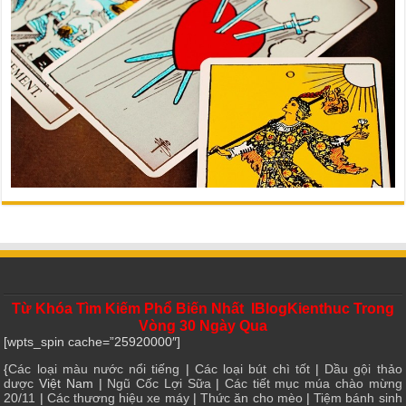
Từ Khóa Tìm Kiếm Phổ Biến Nhất IBlogKienthuc Trong
Vòng 30 Ngày Qua
[wpts_spin cache=”25920000″]
{
Các loại màu nước nổi tiếng
|
Các loại bút chì tốt
|
Dầu gội thảo
dược
Việt Nam |
Ngũ Cốc Lợi Sữa
|
Các tiết mục múa chào mừng
20/11
|
Các thương hiệu xe máy
|
Thức ăn cho mèo
|
Tiệm bánh sinh