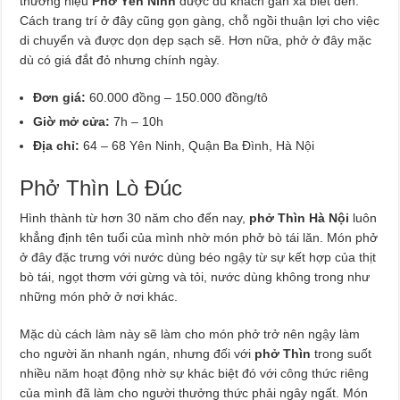
thương hiệu
Phở Yên Ninh
được du khách gần xa biết đến.
Cách trang trí ở đây cũng gọn gàng, chỗ ngồi thuận lợi cho việc
di chuyển và được dọn dẹp sạch sẽ. Hơn nữa, phở ở đây mặc
dù có giá đắt đỏ nhưng chính ngày.
Đơn giá:
60.000 đồng – 150.000 đồng/tô
Giờ mở cửa:
7h – 10h
Địa chỉ:
64 – 68 Yên Ninh, Quận Ba Đình, Hà Nội
Phở Thìn Lò Đúc
Hình thành từ hơn 30 năm cho đến nay,
phở Thìn Hà Nội
luôn
khẳng định tên tuổi của mình nhờ món phở bò tái lăn. Món phở
ở đây đặc trưng với nước dùng béo ngậy từ sự kết hợp của thịt
bò tái, ngọt thơm với gừng và tỏi, nước dùng không trong như
những món phở ở nơi khác.
Mặc dù cách làm này sẽ làm cho món phở trở nên ngậy làm
cho người ăn nhanh ngán, nhưng đối với
phở Thìn
trong suốt
nhiều năm hoạt động nhờ sự khác biệt đó với công thức riêng
của mình đã làm cho người thưởng thức phải ngây ngất. Món