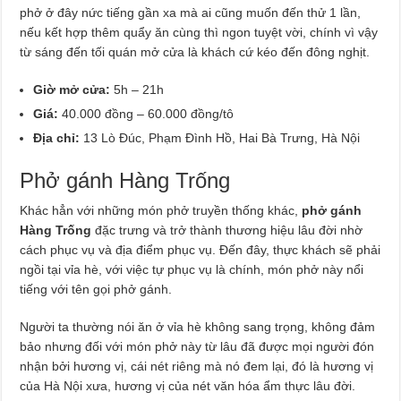
phở ở đây nức tiếng gần xa mà ai cũng muốn đến thử 1 lần,
nếu kết hợp thêm quẩy ăn cùng thì ngon tuyệt vời, chính vì vậy
từ sáng đến tối quán mở cửa là khách cứ kéo đến đông nghịt.
Giờ mở cửa:
5h – 21h
Giá:
40.000 đồng – 60.000 đồng/tô
Địa chỉ:
13 Lò Đúc, Phạm Đình Hồ, Hai Bà Trưng, Hà Nội
Phở gánh Hàng Trống
Khác hẳn với những món phở truyền thống khác,
phở gánh
Hàng Trống
đặc trưng và trở thành thương hiệu lâu đời nhờ
cách phục vụ và địa điểm phục vụ. Đến đây, thực khách sẽ phải
ngồi tại vỉa hè, với việc tự phục vụ là chính, món phở này nổi
tiếng với tên gọi phở gánh.
Người ta thường nói ăn ở vỉa hè không sang trọng, không đảm
bảo nhưng đối với món phở này từ lâu đã được mọi người đón
nhận bởi hương vị, cái nét riêng mà nó đem lại, đó là hương vị
của Hà Nội xưa, hương vị của nét văn hóa ẩm thực lâu đời.