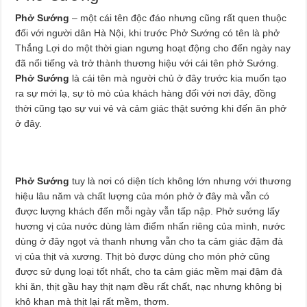
Phở Sướng
– một cái tên độc đáo nhưng cũng rất quen thuộc
đối với người dân Hà Nội, khi trước Phở Sướng có tên là phở
Thắng Lợi do một thời gian ngưng hoạt động cho đến ngày nay
đã nổi tiếng và trở thành thương hiệu với cái tên phở Sướng.
Phở Sướng
là cái tên mà người chủ ở đây trước kia muốn tạo
ra sự mới lạ, sự tò mò của khách hàng đối với nơi đây, đồng
thời cũng tạo sự vui vẻ và cảm giác thật sướng khi đến ăn phở
ở đây.
Phở Sướng
tuy là nơi có diện tích không lớn nhưng với thương
hiệu lâu năm và chất lượng của món phở ở đây mà vẫn có
được lượng khách đến mỗi ngày vẫn tấp nập. Phở sướng lấy
hương vị của nước dùng làm điểm nhấn riêng của mình, nước
dùng ở đây ngọt và thanh nhưng vẫn cho ta cảm giác đậm đà
vị của thịt và xương. Thịt bò được dùng cho món phở cũng
được sử dụng loại tốt nhất, cho ta cảm giác mềm mại đậm đà
khi ăn, thịt gầu hay thịt nạm đều rất chất, nạc nhưng không bị
khô khan mà thịt lại rất mềm, thơm.