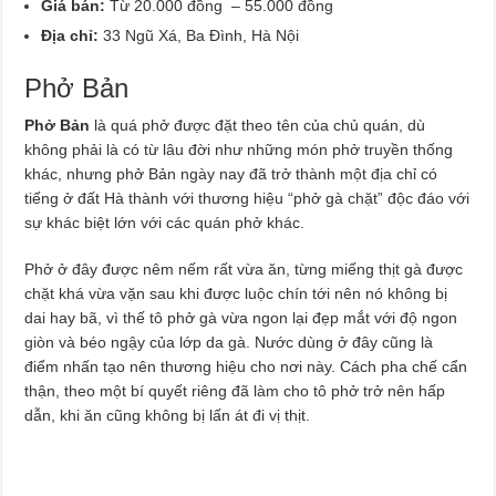
Giá bán:
Từ 20.000 đồng – 55.000 đồng
Địa chỉ:
33 Ngũ Xá, Ba Đình, Hà Nội
Phở Bản
Phở Bản
là quá phở được đặt theo tên của chủ quán, dù
không phải là có từ lâu đời như những món phở truyền thống
khác, nhưng phở Bản ngày nay đã trở thành một địa chỉ có
tiếng ở đất Hà thành với thương hiệu “phở gà chặt” độc đáo với
sự khác biệt lớn với các quán phở khác.
Phở ở đây được nêm nếm rất vừa ăn, từng miếng thịt gà được
chặt khá vừa vặn sau khi được luộc chín tới nên nó không bị
dai hay bã, vì thế tô phở gà vừa ngon lại đẹp mắt với độ ngon
giòn và béo ngậy của lớp da gà. Nước dùng ở đây cũng là
điểm nhấn tạo nên thương hiệu cho nơi này. Cách pha chế cẩn
thận, theo một bí quyết riêng đã làm cho tô phở trở nên hấp
dẫn, khi ăn cũng không bị lấn át đi vị thịt.