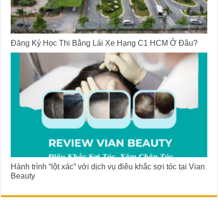
Đăng Ký Học Thi Bằng Lái Xe Hạng C1 HCM Ở Đâu?
Hành trình “lột xác” với dịch vụ điêu khắc sợi tóc tại Vian
Beauty