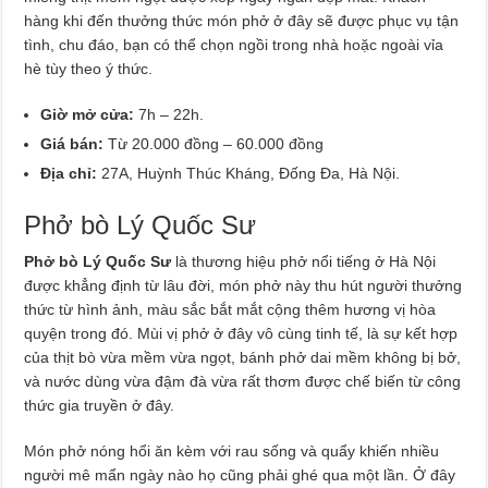
hàng khi đến thưởng thức món phở ở đây sẽ được phục vụ tận
tình, chu đáo, bạn có thể chọn ngồi trong nhà hoặc ngoài vỉa
hè tùy theo ý thức.
Giờ mở cửa:
7h – 22h.
Giá bán:
Từ 20.000 đồng – 60.000 đồng
Địa chỉ:
27A, Huỳnh Thúc Kháng, Đống Đa, Hà Nội.
Phở bò Lý Quốc Sư
Phở bò Lý Quốc Sư
là thương hiệu phở nổi tiếng ở Hà Nội
được khẳng định từ lâu đời, món phở này thu hút người thưởng
thức từ hình ảnh, màu sắc bắt mắt cộng thêm hương vị hòa
quyện trong đó. Mùi vị phở ở đây vô cùng tinh tế, là sự kết hợp
của thịt bò vừa mềm vừa ngọt, bánh phở dai mềm không bị bở,
và nước dùng vừa đậm đà vừa rất thơm được chế biến từ công
thức gia truyền ở đây.
Món phở nóng hổi ăn kèm với rau sống và quẩy khiến nhiều
người mê mẩn ngày nào họ cũng phải ghé qua một lần. Ở đây