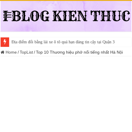
Địa điểm đổi bằng lái xe ô tô quá hạn đáng tin cậy tại Quận 3
Trung tâm nào học thi giấy phép lái xe hạng A (A2 cũ), A1 uy tín tại 
Home
/
TopList
/
Top 10 Thương hiệu phở nổi tiếng nhất Hà Nội