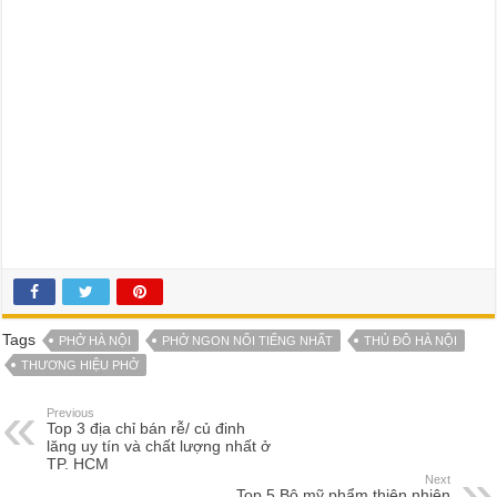
Tags
PHỞ HÀ NỘI
PHỞ NGON NỔI TIẾNG NHẤT
THỦ ĐÔ HÀ NỘI
THƯƠNG HIỆU PHỞ
Previous
Top 3 địa chỉ bán rễ/ củ đinh
lăng uy tín và chất lượng nhất ở
TP. HCM
Next
Top 5 Bộ mỹ phẩm thiên nhiên