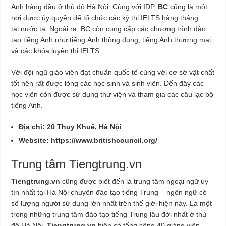
Anh hàng đầu ở thủ đô Hà Nội. Cùng với IDP,
BC
cũng là một
nơi được ủy quyền để tổ chức các kỳ thi IELTS hàng tháng
tại nước ta. Ngoài ra, BC còn cung cấp các chương trình đào
tạo tiếng Anh như tiếng Anh thông dụng, tiếng Anh thương mại
và các khóa luyện thi IELTS.
Với đội ngũ giáo viên đạt chuẩn quốc tế cùng với cơ sở vật chất
tốt nên rất được lòng các học sinh và sinh viên. Đến đây các
học viên còn được sử dụng thư viện và tham gia các câu lạc bộ
tiếng Anh.
Địa chỉ: 20 Thụy Khuê, Hà Nội
Website:
https://www.britishcouncil.org/
Trung tâm Tiengtrung.vn
Tiengtrung.vn
cũng được biết đến là trung tâm ngoại ngữ uy
tín nhất tại Hà Nội chuyên đào tạo tiếng Trung – ngôn ngữ có
số lượng người sử dụng lớn nhất trên thế giới hiện này. Là một
trong những trung tâm đào tạo tiếng Trung lâu đời nhất ở thủ
đô Hà Nội,
Tiengtrung.vn
hiện có tổng cộng 40 giảng viên,