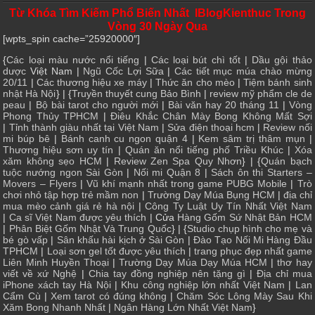
Từ Khóa Tìm Kiếm Phổ Biến Nhất IBlogKienthuc Trong
Vòng 30 Ngày Qua
[wpts_spin cache=”25920000″]
{
Các loại màu nước nổi tiếng
|
Các loại bút chì tốt
|
Dầu gội thảo
dược
Việt Nam |
Ngũ Cốc Lợi Sữa
|
Các tiết mục múa chào mừng
20/11
|
Các thương hiệu xe máy
|
Thức ăn cho mèo
|
Tiệm bánh sinh
nhật Hà Nội
} | {
Truyền thuyết cung Bảo Bình
|
review mỹ phẩm cle de
peau
|
Bộ bài tarot cho người mới
|
Bài văn hay 20 tháng 11
|
Vòng
Phong Thủy TPHCM
|
Điêu Khắc Chân Mày Bong Không Mất Sợi
|
Tỉnh thành giàu nhất tại Việt Nam
|
Sửa điện thoại hcm
|
Review nối
mi búp bê
|
Bánh canh cu ngon quận 4
|
Kem sâm trị thâm mụn
|
Thương hiệu sơn uy tín
|
Quán ăn nổi tiếng phố Triều Khúc
|
Xóa
xăm không sẹo HCM
|
Review Zen Spa Quy Nhơn
} | {
Quán bạch
tuộc nướng ngon Sài Gòn
|
Nối mi Quận 8
|
Sách ôn thi Starters –
Movers – Flyers
|
Vũ khí mạnh nhất trong game PUBG Mobile
|
Trò
chơi nhỏ tập hợp trẻ mầm non
|
Trường Dạy Múa Bụng HCM
|
địa chỉ
mua mèo cảnh giá rẻ hà nội
|
Công Ty Luật Uy Tín Nhất Việt Nam
|
Ca sĩ Việt Nam được yêu thích
| Cửa
Hàng Gốm Sứ Nhật Bản HCM
|
Phân Biệt Gốm Nhật Và Trung Quốc
} | {
Studio chụp hình cho mẹ và
bé gò vấp
|
Sân khấu hài kịch ở Sài Gòn
|
Đào Tạo Nối Mi Hàng Đầu
TPHCM
|
Loại sơn gel tốt được yêu thích
|
trang phục đẹp nhất game
Liên Minh Huyền Thoại
|
Trường Dạy Múa Dạy Múa HCM
|
thơ hay
viết về xứ Nghệ
|
Chia tay đồng nghiệp nên tặng gì
|
Địa chỉ mua
iPhone xách tay Hà Nội
|
Khu công nghiệp lớn nhất Việt Nam
|
Lan
Cẩm Cù
|
Xem tarot có đúng không
|
Chăm Sóc Lông Mày Sau Khi
Xăm Bong Nhanh Nhất
|
Ngân Hàng Lớn Nhất Việt Nam
}