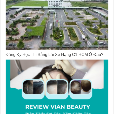
Đăng Ký Học Thi Bằng Lái Xe Hạng C1 HCM Ở Đâu?