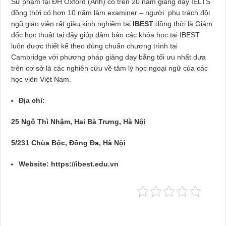
Sư phạm tại ĐH Oxford (Anh) có trên 20 năm giảng dạy IELTS
đồng thời có hơn 10 năm làm examiner – người phụ trách đội
ngũ giáo viên rất giàu kinh nghiệm tại
IBEST
đồng thời là Giám
đốc học thuật tại đây giúp đảm bảo các khóa học tại IBEST
luôn được thiết kế theo đúng chuẩn chương trình tại
Cambridge với phương pháp giảng dạy bằng tối ưu nhất dựa
trên cơ sở là các nghiên cứu về tâm lý học ngoại ngữ của các
học viên Việt Nam.
Địa chỉ:
25 Ngô Thì Nhậm, Hai Bà Trưng, Hà Nội
5/231 Chùa Bộc, Đống Đa, Hà Nội
Website:
https://ibest.edu.vn