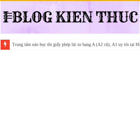
Trung tâm nào học thi giấy phép lái xe hạng A (A2 cũ), A1 uy tín tại 
Dịch Vụ Chăm Sóc Ô Tô Tận Nhà Phường An Lạc HCM