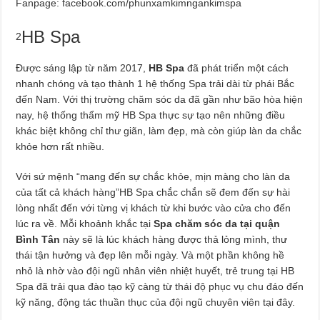
Fanpage: facebook.com/phunxamkimngankimspa
HB Spa
2
Được sáng lập từ năm 2017,
HB Spa
đã phát triển một cách
nhanh chóng và tạo thành 1 hệ thống Spa trải dài từ phái Bắc
đến Nam. Với thị trường chăm sóc da đã gần như bão hòa hiện
nay, hệ thống thẩm mỹ HB Spa thực sự tạo nên những điều
khác biệt không chỉ thư giãn, làm đẹp, mà còn giúp làn da chắc
khỏe hơn rất nhiều.
Với sứ mệnh “mang đến sự chắc khỏe, mịn màng cho làn da
của tất cả khách hàng”HB Spa chắc chắn sẽ đem đến sự hài
lòng nhất đến với từng vị khách từ khi bước vào cửa cho đến
lúc ra về. Mỗi khoảnh khắc tại
Spa chăm sóc da tại quận
Bình Tân
này sẽ là lúc khách hàng được thả lỏng mình, thư
thái tận hưởng và đẹp lên mỗi ngày. Và một phần không hề
nhỏ là nhờ vào đội ngũ nhân viên nhiệt huyết, trẻ trung tại HB
Spa đã trải qua đào tạo kỹ càng từ thái độ phục vụ chu đáo đến
kỹ năng, động tác thuần thục của đội ngũ chuyên viên tại đây.