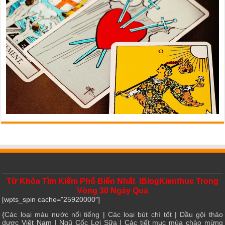
Từ Khóa Tìm Kiếm Phổ Biến Nhất IBlogKienthuc Trong
Vòng 30 Ngày Qua
[wpts_spin cache=”25920000″]
{
Các loại màu nước nổi tiếng
|
Các loại bút chì tốt
|
Dầu gội thảo
dược
Việt Nam |
Ngũ Cốc Lợi Sữa
|
Các tiết mục múa chào mừng