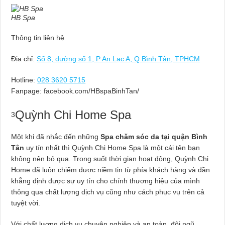
HB Spa
Thông tin liên hệ
Địa chỉ:
Số 8, đường số 1, P An Lạc A, Q Bình Tân, TPHCM
Hotline:
028 3620 5715
Fanpage: facebook.com/HBspaBinhTan/
Quỳnh Chi Home Spa
3
Một khi đã nhắc đến những
Spa chăm sóc da tại quận Bình
Tân
uy tín nhất thì Quỳnh Chi Home Spa là một cái tên bạn
không nên bỏ qua. Trong suốt thời gian hoạt động, Quỳnh Chi
Home đã luôn chiếm được niềm tin từ phía khách hàng và dần
khẳng định được sự uy tín cho chính thương hiệu của mình
thông qua chất lượng dịch vụ cũng như cách phục vụ trên cả
tuyệt vời.
Với chất lượng dịch vụ chuyên nghiệp và an toàn, đội ngũ