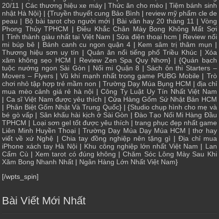
20/11
|
Các thương hiệu xe máy
|
Thức ăn cho mèo
|
Tiệm bánh sinh
nhật Hà Nội
} | {
Truyền thuyết cung Bảo Bình
|
review mỹ phẩm cle de
peau
|
Bộ bài tarot cho người mới
|
Bài văn hay 20 tháng 11
|
Vòng
Phong Thủy TPHCM
|
Điêu Khắc Chân Mày Bong Không Mất Sợi
|
Tỉnh thành giàu nhất tại Việt Nam
|
Sửa điện thoại hcm
|
Review nối
mi búp bê
|
Bánh canh cu ngon quận 4
|
Kem sâm trị thâm mụn
|
Thương hiệu sơn uy tín
|
Quán ăn nổi tiếng phố Triều Khúc
|
Xóa
xăm không sẹo HCM
|
Review Zen Spa Quy Nhơn
} | {
Quán bạch
tuộc nướng ngon Sài Gòn
|
Nối mi Quận 8
|
Sách ôn thi Starters –
Movers – Flyers
|
Vũ khí mạnh nhất trong game PUBG Mobile
|
Trò
chơi nhỏ tập hợp trẻ mầm non
|
Trường Dạy Múa Bụng HCM
|
địa chỉ
mua mèo cảnh giá rẻ hà nội
|
Công Ty Luật Uy Tín Nhất Việt Nam
|
Ca sĩ Việt Nam được yêu thích
| Cửa
Hàng Gốm Sứ Nhật Bản HCM
|
Phân Biệt Gốm Nhật Và Trung Quốc
} | {
Studio chụp hình cho mẹ và
bé gò vấp
|
Sân khấu hài kịch ở Sài Gòn
|
Đào Tạo Nối Mi Hàng Đầu
TPHCM
|
Loại sơn gel tốt được yêu thích
|
trang phục đẹp nhất game
Liên Minh Huyền Thoại
|
Trường Dạy Múa Dạy Múa HCM
|
thơ hay
viết về xứ Nghệ
|
Chia tay đồng nghiệp nên tặng gì
|
Địa chỉ mua
iPhone xách tay Hà Nội
|
Khu công nghiệp lớn nhất Việt Nam
|
Lan
Cẩm Cù
|
Xem tarot có đúng không
|
Chăm Sóc Lông Mày Sau Khi
Xăm Bong Nhanh Nhất
|
Ngân Hàng Lớn Nhất Việt Nam
}
[/wpts_spin]
Bài Viết Mới Nhất