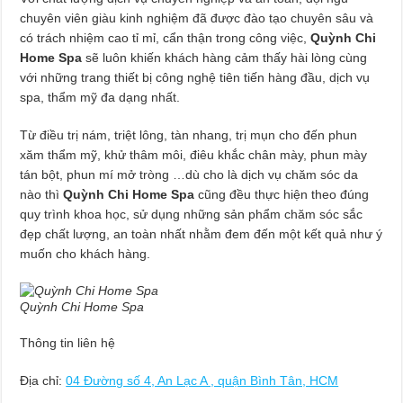
chuyên viên giàu kinh nghiệm đã được đào tạo chuyên sâu và
có trách nhiệm cao tỉ mỉ, cẩn thận trong công việc,
Quỳnh Chi
Home Spa
sẽ luôn khiến khách hàng cảm thấy hài lòng cùng
với những trang thiết bị công nghệ tiên tiến hàng đầu, dịch vụ
spa, thẩm mỹ đa dạng nhất.
Từ điều trị nám, triệt lông, tàn nhang, trị mụn cho đến phun
xăm thẩm mỹ, khử thâm môi, điêu khắc chân mày, phun mày
tán bột, phun mí mở tròng …dù cho là dịch vụ chăm sóc da
nào thì
Quỳnh Chi Home Spa
cũng đều thực hiện theo đúng
quy trình khoa học, sử dụng những sản phẩm chăm sóc sắc
đẹp chất lượng, an toàn nhất nhằm đem đến một kết quả như ý
muốn cho khách hàng.
Quỳnh Chi Home Spa
Thông tin liên hệ
Địa chỉ:
04 Đường số 4, An Lạc A , quận Bình Tân, HCM