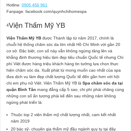
Hotline:
0905 456 961
Fanpage: facebook.com/quynhchihomespa
Viện Thẩm Mỹ YB
4
Viện Thẩm Mỹ YB
được Thành lập từ năm 2017, chính là
chuỗi hệ thống chăm sóc da lớn nhất Hồ Chí Minh với gần 20
cơ sở. Đặc biệt, con số này vẫn không ngừng tăng lên và
khẳng định thương hiệu làm đẹp tiêu chuẩn Quốc tế nhưng Chi
phí Việt được hàng triệu khách hàng tin tưởng lựa chọn thực
hiện chăm sóc da. Xuất phát từ mong muốn cao nhất của spa
đưa dịch vụ làm đẹp chất lượng Quốc tế đến gần hơn với hội
chị em phụ nữ Việt. Viện Thẩm Mỹ YB là
Spa chăm sóc da tại
quận Bình Tân
mang đẳng cấp 5 sao, chi phí phải chăng cùng
những con số ấn tượng phải kể đến sau những năm không
ngừng phát triển là:
Thuộc top 2 viện thẩm mỹ chất lượng nhất, cam kết nhất
năm 2019
20 bác sỹ- chuyên gia thẩm mỹ đầu ngành quy tụ tại đây