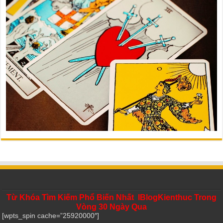
Từ Khóa Tìm Kiếm Phổ Biến Nhất IBlogKienthuc Trong
Vòng 30 Ngày Qua
[wpts_spin cache=”25920000″]