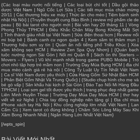
{
Các loại màu nước nổi tiếng
|
Các loại bút chì tốt
|
Dầu gội thảo
dược
Việt Nam |
Ngũ Cốc Lợi Sữa
|
Các tiết mục múa chào mừng
20/11
|
Các thương hiệu xe máy
|
Thức ăn cho mèo
|
Tiệm bánh sinh
nhật Hà Nội
} | {
Truyền thuyết cung Bảo Bình
|
review mỹ phẩm cle de
peau
|
Bộ bài tarot cho người mới
|
Bài văn hay 20 tháng 11
|
Vòng
Phong Thủy TPHCM
|
Điêu Khắc Chân Mày Bong Không Mất Sợi
|
Tỉnh thành giàu nhất tại Việt Nam
|
Sửa điện thoại hcm
|
Review nối
mi búp bê
|
Bánh canh cu ngon quận 4
|
Kem sâm trị thâm mụn
|
Thương hiệu sơn uy tín
|
Quán ăn nổi tiếng phố Triều Khúc
|
Xóa
xăm không sẹo HCM
|
Review Zen Spa Quy Nhơn
} | {
Quán bạch
tuộc nướng ngon Sài Gòn
|
Nối mi Quận 8
|
Sách ôn thi Starters –
Movers – Flyers
|
Vũ khí mạnh nhất trong game PUBG Mobile
|
Trò
chơi nhỏ tập hợp trẻ mầm non
|
Trường Dạy Múa Bụng HCM
|
địa chỉ
mua mèo cảnh giá rẻ hà nội
|
Công Ty Luật Uy Tín Nhất Việt Nam
|
Ca sĩ Việt Nam được yêu thích
| Cửa
Hàng Gốm Sứ Nhật Bản HCM
|
Phân Biệt Gốm Nhật Và Trung Quốc
} | {
Studio chụp hình cho mẹ và
bé gò vấp
|
Sân khấu hài kịch ở Sài Gòn
|
Đào Tạo Nối Mi Hàng Đầu
TPHCM
|
Loại sơn gel tốt được yêu thích
|
trang phục đẹp nhất game
Liên Minh Huyền Thoại
|
Trường Dạy Múa Dạy Múa HCM
|
thơ hay
viết về xứ Nghệ
|
Chia tay đồng nghiệp nên tặng gì
|
Địa chỉ mua
iPhone xách tay Hà Nội
|
Khu công nghiệp lớn nhất Việt Nam
|
Lan
Cẩm Cù
|
Xem tarot có đúng không
|
Chăm Sóc Lông Mày Sau Khi
Xăm Bong Nhanh Nhất
|
Ngân Hàng Lớn Nhất Việt Nam
}
[/wpts_spin]
Bài Viết Mới Nhất