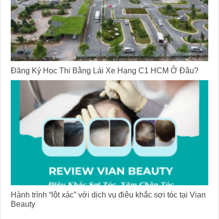
Đăng Ký Học Thi Bằng Lái Xe Hạng C1 HCM Ở Đâu?
Hành trình “lột xác” với dịch vụ điêu khắc sợi tóc tại Vian
Beauty