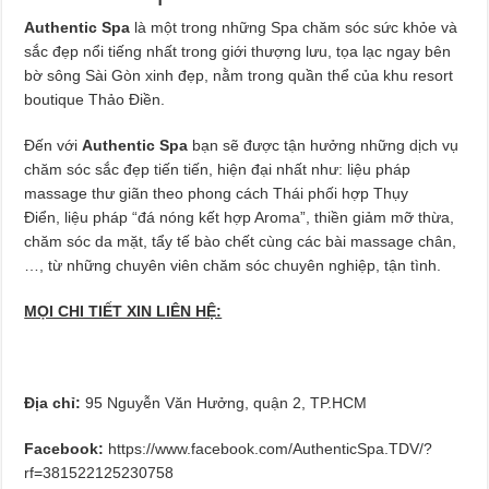
Authentic Spa
là một trong những Spa chăm sóc sức khỏe và
sắc đẹp nổi tiếng nhất trong giới thượng lưu, tọa lạc ngay bên
bờ sông Sài Gòn xinh đẹp, nằm trong quần thể của khu resort
boutique Thảo Điền.
Đến với
Authentic Spa
bạn sẽ được tận hưởng những dịch vụ
chăm sóc sắc đẹp tiến tiến, hiện đại nhất như: liệu pháp
massage thư giãn theo phong cách Thái phối hợp Thụy
Điển, liệu pháp “đá nóng kết hợp Aroma”, thiền giảm mỡ thừa,
chăm sóc da mặt, tẩy tế bào chết cùng các bài massage chân,
…, từ những chuyên viên chăm sóc chuyên nghiệp, tận tình.
MỌI CHI TIẾT XIN LIÊN HỆ:
Địa chỉ:
95 Nguyễn Văn Hưởng, quận 2, TP.HCM
Facebook:
https://www.facebook.com/AuthenticSpa.TDV/?
rf=381522125230758