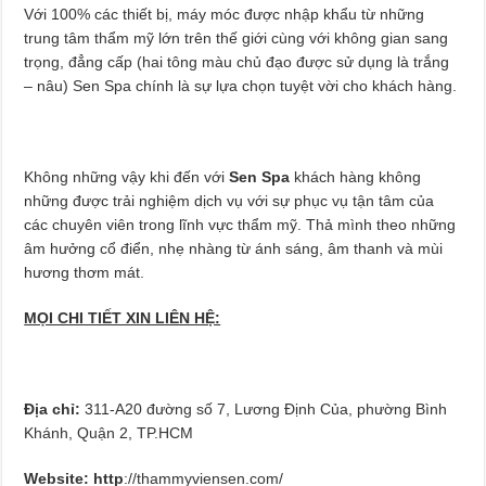
Với 100% các thiết bị, máy móc được nhập khẩu từ những
trung tâm thẩm mỹ lớn trên thế giới cùng với không gian sang
trọng, đẳng cấp (hai tông màu chủ đạo được sử dụng là trắng
– nâu) Sen Spa chính là sự lựa chọn tuyệt vời cho khách hàng.
Không những vậy khi đến với
Sen Spa
khách hàng không
những được trải nghiệm dịch vụ với sự phục vụ tận tâm của
các chuyên viên trong lĩnh vực thẩm mỹ. Thả mình theo những
âm hưởng cổ điển, nhẹ nhàng từ ánh sáng, âm thanh và mùi
hương thơm mát.
MỌI CHI TIẾT XIN LIÊN HỆ:
Địa chỉ:
311-A20 đường số 7, Lương Định Của, phường Bình
Khánh, Quận 2, TP.HCM
Website: http
://thammyviensen.com/