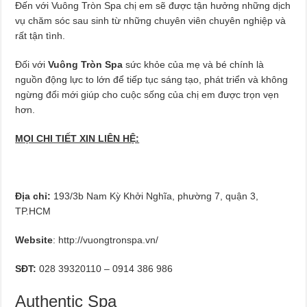
Đến với Vuông Tròn Spa chị em sẽ được tận hưởng những dịch
vụ chăm sóc sau sinh từ những chuyên viên chuyên nghiệp và
rất tận tình.
Đối với
Vuông Tròn Spa
sức khỏe của mẹ và bé chính là
nguồn động lực to lớn để tiếp tục sáng tạo, phát triển và không
ngừng đổi mới giúp cho cuộc sống của chị em được trọn vẹn
hơn.
MỌI CHI TIẾT XIN LIÊN HỆ:
Địa chỉ:
193/3b Nam Kỳ Khởi Nghĩa, phường 7, quận 3,
TP.HCM
Website
: http://vuongtronspa.vn/
SĐT:
028 39320110 – 0914 386 986
Authentic Spa