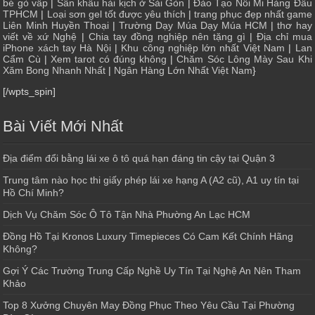
bé gò vấp
|
Sân khấu hài kịch ở Sài Gòn
|
Đào Tạo Nối Mi Hàng Đầu
TPHCM
|
Loại sơn gel tốt được yêu thích
|
trang phục đẹp nhất game
Liên Minh Huyền Thoại
|
Trường Dạy Múa Dạy Múa HCM
|
thơ hay
viết về xứ Nghệ
|
Chia tay đồng nghiệp nên tặng gì
|
Địa chỉ mua
iPhone xách tay Hà Nội
|
Khu công nghiệp lớn nhất Việt Nam
|
Lan
Cẩm Cù
|
Xem tarot có đúng không
|
Chăm Sóc Lông Mày Sau Khi
Xăm Bong Nhanh Nhất
|
Ngân Hàng Lớn Nhất Việt Nam
}
[/wpts_spin]
Bài Viết Mới Nhất
Địa điểm đổi bằng lái xe ô tô quá hạn đáng tin cậy tại Quận 3
Trung tâm nào học thi giấy phép lái xe hạng A (A2 cũ), A1 uy tín tại
Hồ Chí Minh?
Dịch Vụ Chăm Sóc Ô Tô Tận Nhà Phường An Lạc HCM
Đồng Hồ Tại Kronos Luxury Timepieces Có Cam Kết Chính Hãng
Không?
Gợi Ý Các Trường Trung Cấp Nghề Uy Tín Tại Nghệ An Nên Tham
Khảo
Top 8 Xưởng Chuyên May Đồng Phục Theo Yêu Cầu Tại Phường