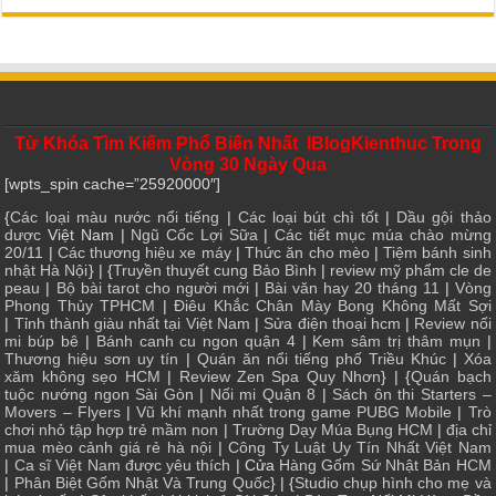
Từ Khóa Tìm Kiếm Phổ Biến Nhất IBlogKienthuc Trong
Vòng 30 Ngày Qua
[wpts_spin cache=”25920000″]
{
Các loại màu nước nổi tiếng
|
Các loại bút chì tốt
|
Dầu gội thảo
dược
Việt Nam |
Ngũ Cốc Lợi Sữa
|
Các tiết mục múa chào mừng
20/11
|
Các thương hiệu xe máy
|
Thức ăn cho mèo
|
Tiệm bánh sinh
nhật Hà Nội
} | {
Truyền thuyết cung Bảo Bình
|
review mỹ phẩm cle de
peau
|
Bộ bài tarot cho người mới
|
Bài văn hay 20 tháng 11
|
Vòng
Phong Thủy TPHCM
|
Điêu Khắc Chân Mày Bong Không Mất Sợi
|
Tỉnh thành giàu nhất tại Việt Nam
|
Sửa điện thoại hcm
|
Review nối
mi búp bê
|
Bánh canh cu ngon quận 4
|
Kem sâm trị thâm mụn
|
Thương hiệu sơn uy tín
|
Quán ăn nổi tiếng phố Triều Khúc
|
Xóa
xăm không sẹo HCM
|
Review Zen Spa Quy Nhơn
} | {
Quán bạch
tuộc nướng ngon Sài Gòn
|
Nối mi Quận 8
|
Sách ôn thi Starters –
Movers – Flyers
|
Vũ khí mạnh nhất trong game PUBG Mobile
|
Trò
chơi nhỏ tập hợp trẻ mầm non
|
Trường Dạy Múa Bụng HCM
|
địa chỉ
mua mèo cảnh giá rẻ hà nội
|
Công Ty Luật Uy Tín Nhất Việt Nam
|
Ca sĩ Việt Nam được yêu thích
| Cửa
Hàng Gốm Sứ Nhật Bản HCM
|
Phân Biệt Gốm Nhật Và Trung Quốc
} | {
Studio chụp hình cho mẹ và