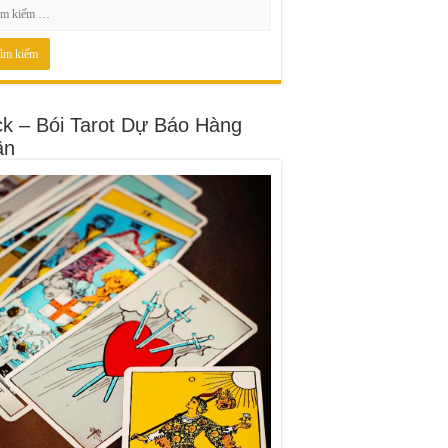
ck – Bói Tarot Dự Báo Hàng
ần