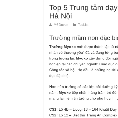
Top 5 Trung tâm dạy 
Hà Nội
Mỹ Duyen
TopList
Trường mầm non đặc bi
Trường Myoko
mới được thành lập từ n
nhận về thương yêu” đã và đang từng bư
trong tương lai.
Myoko
xây dựng đội ngũ 
nghiệp tại các chuyên ngành: Giáo dục đặ
Công tác xã hội. Họ đều là những người 
dục đặc biệt.
Hơn nữa trường có các lớp bồi dưỡng kỹ 
năm,
Myoko
tiếp nhận hàng trăm trẻ đế
mang lại niềm tin tưởng cho phụ huynh, c
CS1:
Lô 4B – Licogi 13 – 164 Khuất Duy
CS2:
Lô 12 – Biệt thự Tràng An Complex