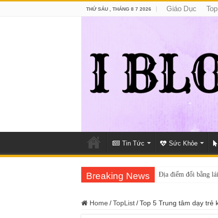
Giáo Dục
Top
THỨ SÁU , THÁNG 8 7 2026
Tin Tức
Sức Khỏe
Breaking News
Địa điểm đổi bằng lái
Home
/
TopList
/
Top 5 Trung tâm dạy trẻ k