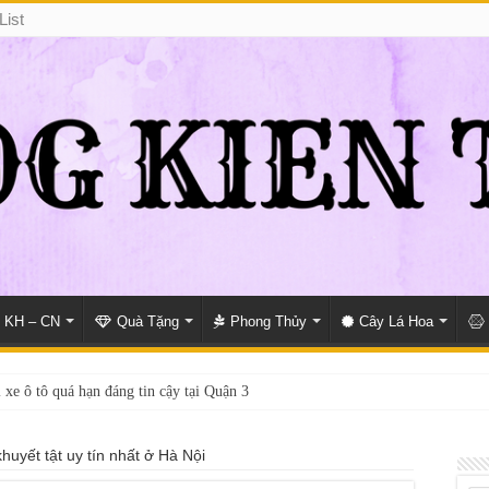
List
KH – CN
Quà Tặng
Phong Thủy
Cây Lá Hoa
 xe ô tô quá hạn đáng tin cậy tại Quận 3
huyết tật uy tín nhất ở Hà Nội