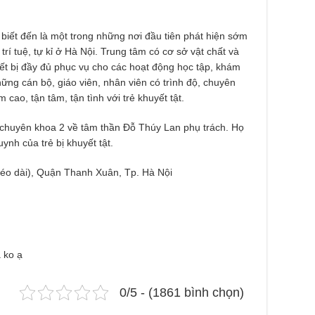
biết đến là một trong những nơi đầu tiên phát hiện sớm
trí tuệ, tự kỉ ở Hà Nội. Trung tâm có cơ sở vật chất và
hiết bị đầy đủ phục vụ cho các hoạt động học tập, khám
ững cán bộ, giáo viên, nhân viên có trình độ, chuyên
 cao, tận tâm, tận tình với trẻ khuyết tật.
chuyên khoa 2 về tâm thần Đỗ Thúy Lan phụ trách. Họ
nh của trẻ bị khuyết tật.
éo dài), Quận Thanh Xuân, Tp. Hà Nội
a ko ạ
0/5 - (1861 bình chọn)