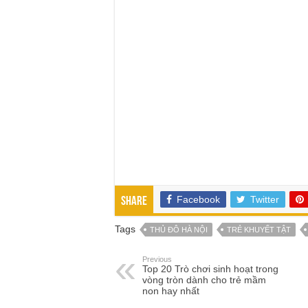
Facebook
Twitter
Share
Tags
THỦ ĐÔ HÀ NỘI
TRẺ KHUYẾT TẬT
Previous
Top 20 Trò chơi sinh hoạt trong
vòng tròn dành cho trẻ mầm
non hay nhất