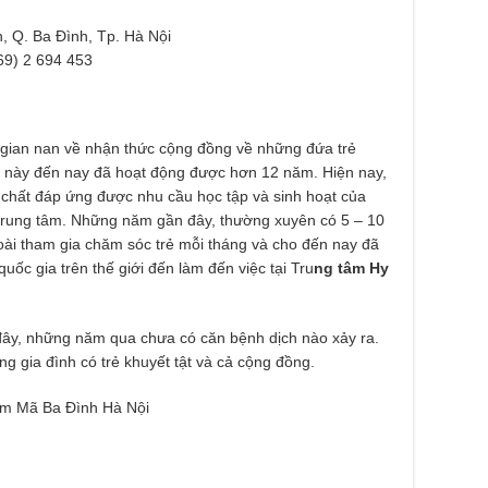
, Q. Ba Đình, Tp. Hà Nội
69) 2 694 453
gian nan về nhận thức cộng đồng về những đứa trẻ
ực này đến nay đã hoạt động được hơn 12 năm. Hiện nay,
t chất đáp ứng được nhu cầu học tập và sinh hoạt của
i trung tâm. Những năm gần đây, thường xuyên có 5 – 10
oài tham gia chăm sóc trẻ mỗi tháng và cho đến nay đã
uốc gia trên thế giới đến làm đến việc tại Tru
ng tâm Hy
 đây, những năm qua chưa có căn bệnh dịch nào xảy ra.
ng gia đình có trẻ khuyết tật và cả cộng đồng.
im Mã Ba Đình Hà Nội