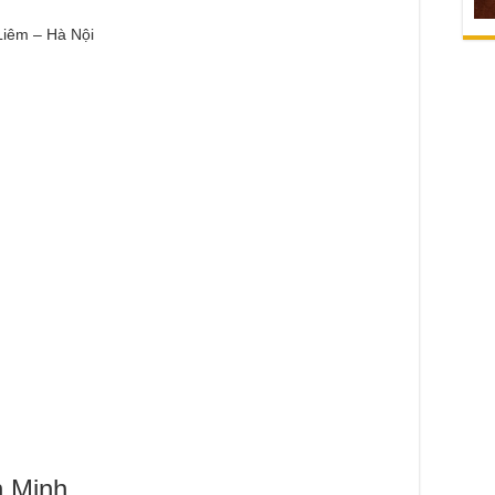
Liêm – Hà Nội
h Minh