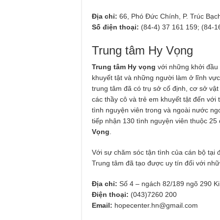
Địa chỉ:
66, Phó Đức Chính, P. Trúc Bạch
Số điện thoại:
(84-4) 37 161 159; (84-1
Trung tâm Hy Vọng
Trung tâm Hy vọng
với những khởi đầu 
khuyết tật và những người làm ở lĩnh v
trung tâm đã có trụ sở cố định, cơ sở vậ
các thầy cô và trẻ em khuyết tật đến vớ
tình nguyện viên trong và ngoài nước ng
tiếp nhận 130 tình nguyện viên thuộc 25 q
Vọng
.
Với sự chăm sóc tận tình của cán bộ tại
Trung tâm đã tạo được uy tín đối với nhữ
Địa chỉ:
Số 4 – ngách 82/189 ngõ 290 K
Điện thoại:
(043)7260 200
Email:
hopecenter.hn@gmail.com