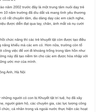
vào năm 2002 trước đây là một trung tâm nuôi dạy trẻ
ơn 10 năm trường đã dìu dắt và mang tình yêu thương
ác cô rất chuyên tâm, dịu dàng dạy các em cách nghe,
iệu được diễn đạt qua tay, chân, ánh mắt và nụ cười
hồi chức năng thì các trẻ khuyết tật còn được tạo điều
ững năng khiếu mà các em có. Hơn nữa, trường còn tổ
 công việc để vơi đi khoảng trống trong tâm hồn như:
 trường này đã tạo niềm tin cho các em được hòa nhập với
những ước mơ của mình.
Đông Anh, Hà Nội
những người có con bị Khuyết tật trí tuệ, họ đã xây
mẹ, người giám hộ, các chuyên gia, các lực lượng công
tổ chức, cá nhân trong và ngoài nước thực hiện các hoạt