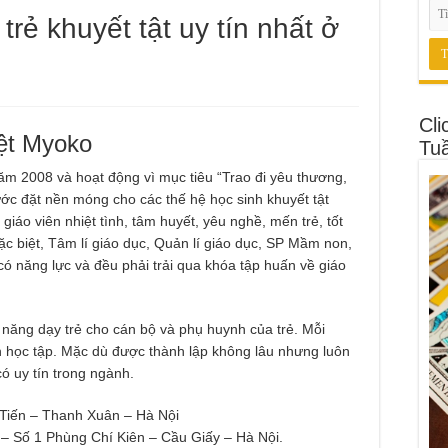
trẻ khuyết tật uy tín nhất ở
Cli
ệt Myoko
Tu
ăm 2008 và hoạt động vì mục tiêu “Trao đi yêu thương,
ớc đặt nền móng cho các thế hệ học sinh khuyết tật
giáo viên nhiệt tình, tâm huyết, yêu nghề, mến trẻ, tốt
c biệt, Tâm lí giáo dục, Quản lí giáo dục, SP Mầm non,
có năng lực và đều phải trải qua khóa tập huấn về giáo
năng dạy trẻ cho cán bộ và phụ huynh của trẻ. Mỗi
n học tập. Mặc dù được thành lập không lâu nhưng luôn
ó uy tín trong ngành.
 Tiến – Thanh Xuân – Hà Nội
 – Số 1 Phùng Chí Kiên – Cầu Giấy – Hà Nội.