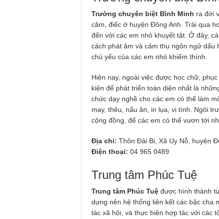
Trường chuyên biệt Bình Minh
ra đời 
câm, điếc ở huyện Đông Anh. Trải qua h
đến với các em nhỏ khuyết tật. Ở đây, c
cách phát âm và cảm thụ ngôn ngữ dấu h
chủ yếu của các em nhỏ khiếm thính.
Hiện nay, ngoài việc được học chữ, phục 
kiện để phát triển toàn diện nhất là nh
chức dạy nghề cho các em có thể làm một
may, thêu, nấu ăn, in lụa, vi tính. Ngôi
cộng đồng, để các em có thể vươn tới 
Địa chỉ:
Thôn Đài Bi, Xã Uy Nỗ, huyện 
Điện thoại:
04 965 0489
Trung tâm Phúc Tuệ
Trung tâm Phúc Tuệ
được hình thành từ 
dựng nên hệ thống liên kết các bậc cha 
tác xã hội, và thực hiện hợp tác với các 